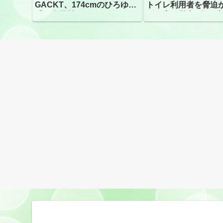
GACKT、174cmのひろゆき
トイレ利用者を脅迫
氏と身長差“ほぼなし”でネッ
ビニ店経営者2人を逮
トざわつき イベントでの写
真が話題