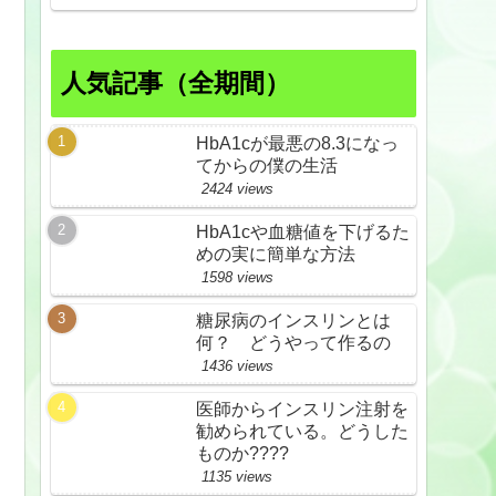
人気記事（全期間）
HbA1cが最悪の8.3になっ
てからの僕の生活
2424 views
HbA1cや血糖値を下げるた
めの実に簡単な方法
1598 views
糖尿病のインスリンとは
何？ どうやって作るの
1436 views
医師からインスリン注射を
勧められている。どうした
ものか????
1135 views