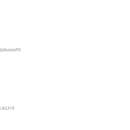
:1b4smtxP0
ycA2J+0