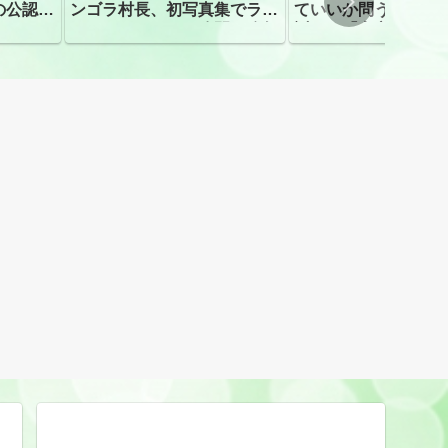
の公認、
ンゴラ村長、初写真集でラン
ていいか問う」 受
ジェリーショット公開 昨年
訴え！「高市自民に
はデジタル写真集が異例の大
ヒット