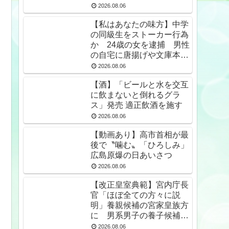
2026.08.06
【私はあなたの味方】中学
の同級生をストーカー行為
か 24歳の女を逮捕 男性
の自宅に唐揚げや文庫本な
ど繰り返し届ける / 兵庫県
2026.08.06
★2
【酒】「ビールと水を交互
に飲まないと倒れるグラ
ス」発売 適正飲酒を施す
2026.08.06
【動画あり】高市首相が最
後で〝噛む〟「ひろしみ」
広島原爆の日あいさつ
2026.08.06
【改正皇室典範】宮内庁長
官「ほぼ全ての方々に説
明」養親候補の宮家皇族方
に 男系男子の養子候補は
「把握せず」
2026.08.06