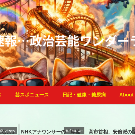
ス
芸スポニュース
日記・健康・糖尿病
About
52 views
52 views
んなよ」
NHKアナウンサーの「摩擦
高市首相、安倍派の