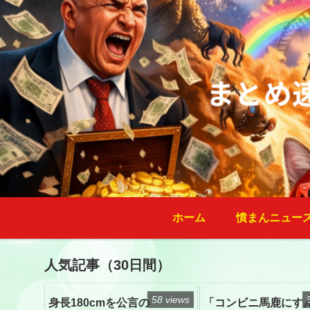
ホーム
憤まんニュー
人気記事（30日間）
58 views
身長180cmを公言の
「コンビニ馬鹿にす