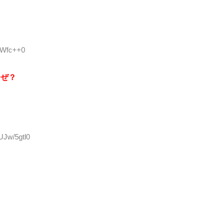
LWfc++0
なぜ？
UJw/5gtl0