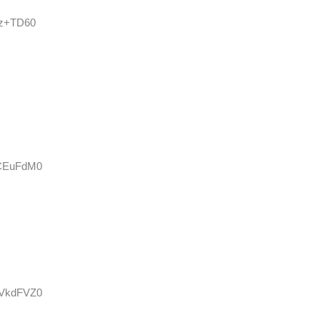
lz+TD60
uCEuFdM0
xVkdFVZ0