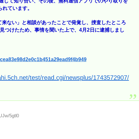
リを通じて知り合い、その後、無料通信アプリでのやり取りを
られています。
て来ない」と相談があったことで発覚し、捜査したところ
見つけたため、事情を聞いた上で、4月2日に逮捕しまし
159cea83e98d2e0c1b451a29ead9f4b949
ahi.5ch.net/test/read.cgi/newsplus/1743572907/
UJw/5gtl0