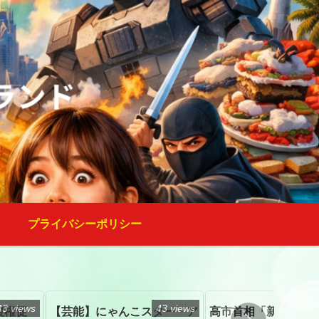
プライバシーポリシー
43 views
43 views
復権促
【芸能】にゃんこスター・ア
高市首相「新たな国