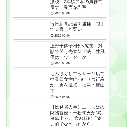
減税「2年後に私の責任で
戻す」発言を説明
2026.08.06
毎日新聞記者を逮捕 包丁
で夫脅した疑い
2026.08.06
上野千鶴子×鈴木涼美 対
話で問う売春防止法 性風
俗は「ワーク」か
2026.08.06
もみほぐしマッサージ店で
従業員女性にわいせつ行為
か 男を逮捕 福島・郡山
市
2026.08.06
【総務省人事】エース級の
財務官僚・一松旬氏が“異
例転出”へ 官邸幹部「協
力的でなかったから」