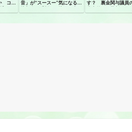
か コン
音」が“スースー”気になる指
す？ 裏金関与議員
捕
摘相次ぐ「割れて擦れた声に
党内外から批判
聴こえる。聴きづらい」