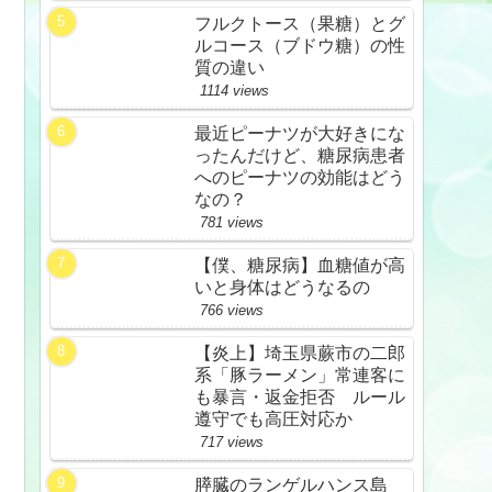
フルクトース（果糖）とグ
ルコース（ブドウ糖）の性
質の違い
1114 views
最近ピーナツが大好きにな
ったんだけど、糖尿病患者
へのピーナツの効能はどう
なの？
781 views
【僕、糖尿病】血糖値が高
いと身体はどうなるの
766 views
【炎上】埼玉県蕨市の二郎
系「豚ラーメン」常連客に
も暴言・返金拒否 ルール
遵守でも高圧対応か
717 views
膵臓のランゲルハンス島