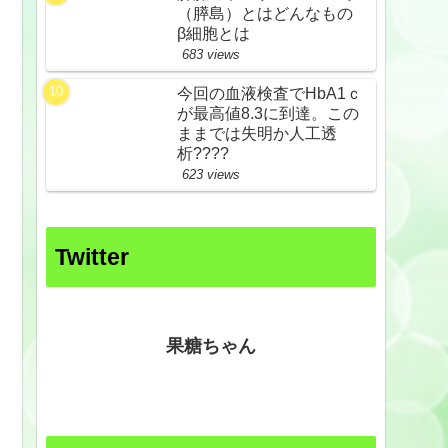
（膵島）とはどんなもの
β細胞とは
683 views
今回の血液検査でHbA1ｃ
が最高値8.3に到達。この
ままでは失明か人工透
析????
623 views
Twitter
果糖ちゃん