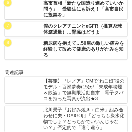
高市首相「新たな国造り進めていいか
問う」 受験生にも訴え！「高市自民
に投票を」
僕のクレアチニンとeGFR（推算糸球
体濾過量）…腎臓はどうよ
糖尿病を抱えて…50肩の激しい痛みを
経験して改めて健康のありがたみを知
る
関連記事
【芸能】『レノア』CMで“ねこ娘”役の
モデル・百瀬夢奏(15)が「未成年喫煙
＆飲酒」で無期限活動自粛 電子タバ
コを持った写真が流出★3
北川景子『お好み焼き＋白米』組み合
わせに夫・DAIGOは「どっちも炭水化
物でしょ？どっちかでいいんじゃな
い？」否定的で「違う違う」