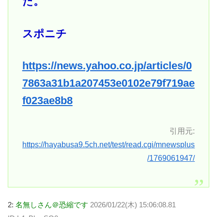
た。
スポニチ
https://news.yahoo.co.jp/articles/0
7863a31b1a207453e0102e79f719ae
f023ae8b8
引用元:
https://hayabusa9.5ch.net/test/read.cgi/mnewsplus
/1769061947/
2:
名無しさん＠恐縮です
2026/01/22(木) 15:06:08.81