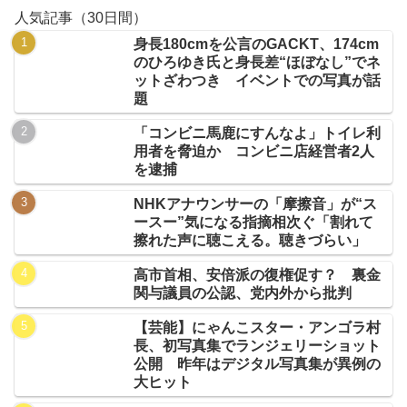
人気記事（30日間）
身長180cmを公言のGACKT、174cm
のひろゆき氏と身長差“ほぼなし”でネ
ットざわつき イベントでの写真が話
題
「コンビニ馬鹿にすんなよ」トイレ利
用者を脅迫か コンビニ店経営者2人
を逮捕
NHKアナウンサーの「摩擦音」が“ス
ースー”気になる指摘相次ぐ「割れて
擦れた声に聴こえる。聴きづらい」
高市首相、安倍派の復権促す？ 裏金
関与議員の公認、党内外から批判
【芸能】にゃんこスター・アンゴラ村
長、初写真集でランジェリーショット
公開 昨年はデジタル写真集が異例の
大ヒット