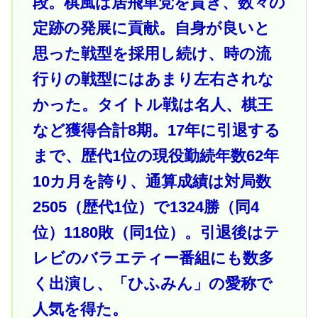
段。棋風は居飛車党を貫き、数々の
定跡の発展に貢献。自身が良いと
思った戦型を採用し続け、時の流
行りの戦型にはあまり左右されな
かった。タイトル戦は名人、棋王
など獲得合計8期。17年に引退する
まで、歴代1位の現役勤続年数62年
10カ月を誇り、通算成績は対局数
2505（歴代1位）で1324勝（同4
位）1180敗（同1位）。引退後はテ
レビのバラエティー番組にも数多
く出演し、「ひふみん」の愛称で
人気を得た。