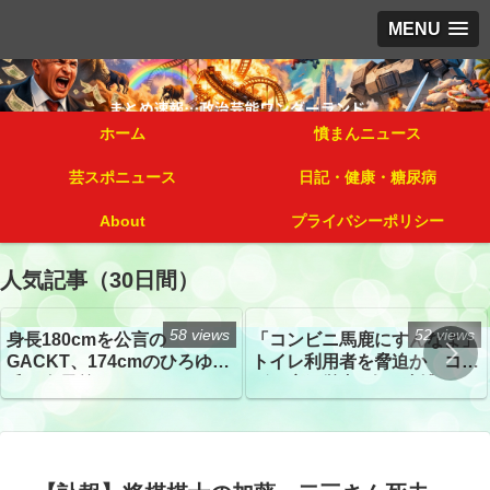
MENU
ホーム
憤まんニュース
芸スポニュース
日記・健康・糖尿病
About
プライバシーポリシー
人気記事（30日間）
58 views
52 views
身長180cmを公言の
「コンビニ馬鹿にすんなよ」
GACKT、174cmのひろゆき
トイレ利用者を脅迫か コン
氏と身長差“ほぼなし”でネッ
ビニ店経営者2人を逮捕
トざわつき イベントでの写
真が話題