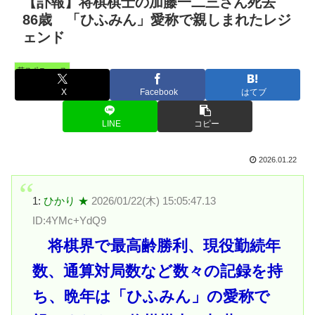
【訃報】将棋棋士の加藤一二三さん死去
86歳 「ひふみん」愛称で親しまれたレジ
ェンド
芸スポニュース
X
Facebook
はてブ
LINE
コピー
2026.01.22
1:
ひかり ★
2026/01/22(木) 15:05:47.13
ID:4YMc+YdQ9
将棋界で最高齢勝利、現役勤続年
数、通算対局数など数々の記録を持
ち、晩年は「ひふみん」の愛称で