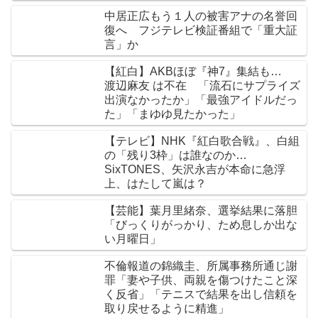
中居正広もう１人の被害アナの名誉回
復へ フジテレビ検証番組で「重大証
言」か
【紅白】AKBほぼ『神7』集結も…
渡辺麻友 は不在 「流石にサプライズ
出演なかったか」「最強アイドルだっ
た」「まゆゆ見たかった」
【テレビ】NHK『紅白歌合戦』、白組
の「残り3枠」は誰なのか…
SixTONES、矢沢永吉が本命に急浮
上、はたして嵐は？
【芸能】葉月里緒奈、選挙結果に落胆
「びっくりがっかり、ため息しか出な
い月曜日」
不倫報道の錦織圭、所属事務所通じ謝
罪「妻や子供、両親を傷つけたこと深
く反省」「テニスで結果を出し信頼を
取り戻せるように精進」