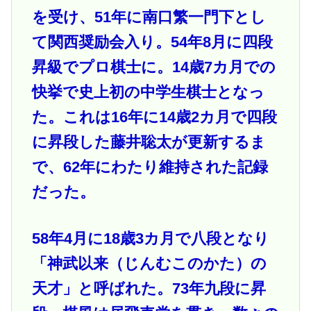
を受け、51年に南口繁一門下とし
て関西奨励会入り。54年8月に四段
昇級でプロ棋士に。14歳7カ月での
快挙で史上初の中学生棋士となっ
た。これは16年に14歳2カ月で四段
に昇段した藤井聡太が更新するま
で、62年にわたり維持された記録
だった。
58年4月に18歳3カ月で八段となり
「神武以来（じんむこのかた）の
天才」と呼ばれた。73年九段に昇