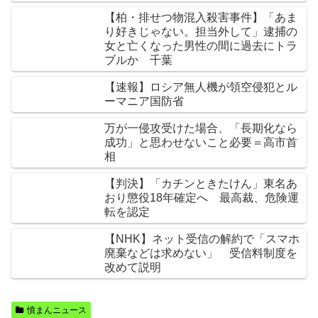
【柏・排せつ物混入殺害事件】「あま
り好きじゃない。担当外して」逮捕の
女と亡くなった男性の間に過去にトラ
ブルか 千葉
【速報】ロシア無人機が領空侵犯とル
ーマニア国防省
万が一侵攻受けた場合、「長期化なら
成功」と思わせないこと必要＝高市首
相
【判決】「カチンときたけん」東名あ
おり懲役18年確定へ 最高裁、危険運
転を認定
【NHK】ネット受信の解約で「スマホ
廃棄などは求めない」 受信料制度を
改めて説明
憤まんニュース