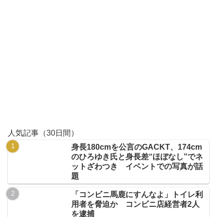
人気記事（30日間）
身長180cmを公言のGACKT、174cm
のひろゆき氏と身長差“ほぼなし”でネ
ットざわつき イベントでの写真が話
題
「コンビニ馬鹿にすんなよ」トイレ利
用者を脅迫か コンビニ店経営者2人
を逮捕