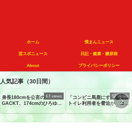
ホーム
憤まんニュース
芸スポニュース
日記・健康・糖尿病
About
プライバシーポリシー
人気記事（30日間）
63 views
52 views
身長180cmを公言の
「コンビニ馬鹿にすんなよ」
GACKT、174cmのひろゆき
トイレ利用者を脅迫か コン
氏と身長差“ほぼなし”でネッ
ビニ店経営者2人を逮捕
トざわつき イベントでの写
真が話題