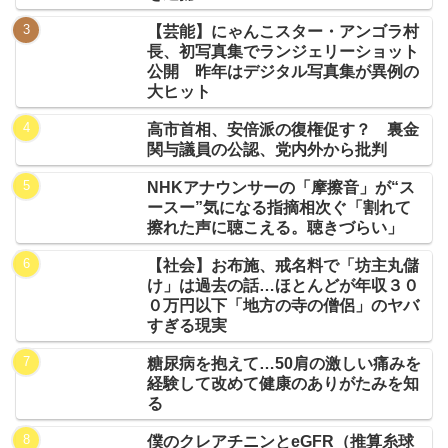
【芸能】にゃんこスター・アンゴラ村
長、初写真集でランジェリーショット
公開 昨年はデジタル写真集が異例の
大ヒット
高市首相、安倍派の復権促す？ 裏金
関与議員の公認、党内外から批判
NHKアナウンサーの「摩擦音」が“ス
ースー”気になる指摘相次ぐ「割れて
擦れた声に聴こえる。聴きづらい」
【社会】お布施、戒名料で「坊主丸儲
け」は過去の話…ほとんどが年収３０
０万円以下「地方の寺の僧侶」のヤバ
すぎる現実
糖尿病を抱えて…50肩の激しい痛みを
経験して改めて健康のありがたみを知
る
僕のクレアチニンとeGFR（推算糸球