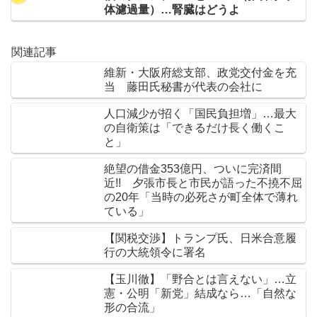
体濾過量）…腎臓はどうよ
関連記事
維新・大阪府総支部、政党交付金を充
当 藤田氏秘書が代表の会社に
人口減少が招く「国民負担増」…最大
の自衛策は「できるだけ長く働くこ
と」
絶望の借金353億円、ついに完済間
近!! 夕張市長と市民が語った不撓不屈
の20年「当時の必死さが町全体で薄れ
ている」
【関税交渉】トランプ氏、日米合意履
行の大統領令に署名
【玉川徹】「野合とは言えない」…立
憲・公明「新党」結成なら…「自然な
形の合流」