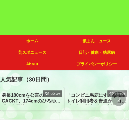
ホーム
憤まんニュース
芸スポニュース
日記・健康・糖尿病
About
プライバシーポリシー
人気記事（30日間）
58 views
52 views
身長180cmを公言の
「コンビニ馬鹿にすんなよ」
GACKT、174cmのひろゆき
トイレ利用者を脅迫か コン
氏と身長差“ほぼなし”でネッ
ビニ店経営者2人を逮捕
トざわつき イベントでの写
真が話題