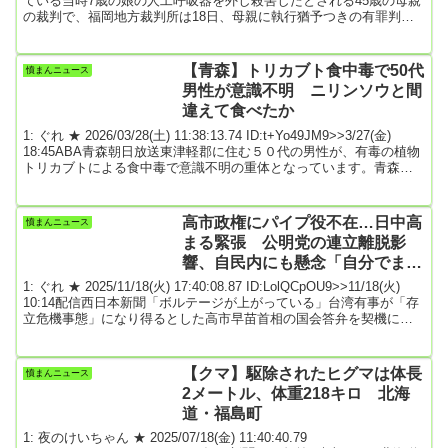
ている当時7歳の娘の人工呼吸器を外し殺害したとされる45歳の母親
の裁判で、福岡地方裁判所は18日、母親に執行猶予つきの有罪判決
を言い渡しました。殺人の罪で起訴されているのは福岡市博多区の
無職、福崎純子被告（45）です。起訴状などによりますと福崎被告
は今年1月、福岡市の自宅マンションで、娘の心菜（ここな）ちゃん
【青森】トリカブト食中毒で50代
憤まんニュース
がつけていた人工呼吸器を外し、窒息死させたとして罪に問われて
男性が意識不明 ニリンソウと間
います。心菜ちゃんは生まれ...
違えて食べたか
1: ぐれ ★ 2026/03/28(土) 11:38:13.74 ID:t+Yo49JM9>>3/27(金)
18:45ABA青森朝日放送東津軽郡に住む５０代の男性が、有毒の植物
トリカブトによる食中毒で意識不明の重体となっています。青森県
によりますと、東津軽郡に住む５０代の男性は２５日、トリカブト
による食中毒で青森市内の病院に搬送されました。意識不明の重体
だということです。野草のニリンソウと間違えてトリカブトを食べ
高市政権にパイプ役不在…日中高
憤まんニュース
たとみられていて、県では、男性がどこからトリカブトを入手した
まる緊張 公明党の連立離脱影
のかや、他に誤って食...
響、自民内にも懸念「自分でまい
た種は自分で刈り取ってもらわな
1: ぐれ ★ 2025/11/18(火) 17:40:08.87 ID:LolQCpOU9>>11/18(火)
いと」★3
10:14配信西日本新聞「ボルテージが上がっている」台湾有事が「存
立危機事態」になり得るとした高市早苗首相の国会答弁を契機に、
日中の緊張が日に日に高まっている。政権は「従来の立場に変更は
ない」と理解を求める戦略だが、中国側は日本渡航の自粛を呼びか
けるなど対抗措置を強めている。事態悪化の背景には、「パイプ
【クマ】駆除されたヒグマは体長
憤まんニュース
役」となってきた公明党の連立政権離脱の影響を指摘する声が少な
2メートル、体重218キロ 北海
くない。（村田直隆、小...
道・福島町
1: 夜のけいちゃん ★ 2025/07/18(金) 11:40:40.79