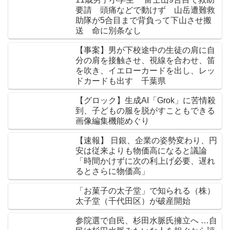
要請 頭痛などで動けず 山岳遭難救
助隊が5合目まで背負って下山させ搬
送 命に別条なし
【事案】男が下校途中の生徒の肩に自
分の肩を接触させ、視線を合わせ、笛
を吹き、イエローカードを出し、レッ
ドカードも出す 千葉県
【グロック】生成AI「Grok」に苦情殺
到、子どもの服を脱がすこともできる
画像編集機能めぐり
【速報】 日銀、企業の姿勢変わり、円
安は従来よりも物価高になると議論
「時間かけずに次の利上げ必要、遅れ
るとさらに物価高」
「お菓子の太子堂」で知られる（株）
太子堂（千代田区）が破産開始
参院選で自民、杉田水脈氏擁立へ …自