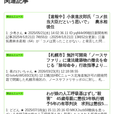
関連記事
【速報中】小泉進次郎氏「コメ担
憤まんニュース
当大臣だという思いで」 農水相
後任
1: 少考さん ★ 2025/05/21(水) 14:02:36.11 ID:yqNI4r0f9朝日新聞有料
記事2025年5月21日 7時55分（2025年5月21日 13時52分更新）江藤
拓農林水産相（64）が「コメは買ったことがない」と発言した問題
で、石破茂首相は、江藤氏を更迭し、小泉進次郎元環境相を起用す
る方針を固めた。首相はいったん江藤氏の続投を決めたが、世論の
反発は収まらず、主要野党が追及姿勢を強めていることから、更迭
【札幌市】無許可開発「ノースサ
憤まんニュース
は避けられないとの考えに傾いた。江藤農水相後任に小泉進次郎
ファリ」に違法建築物の撤去を命
氏 石破首...
じる「除却命令」行政指導よりも
強い措置 撤去期限は10月末
1: 夜のけいちゃん ★ 2026/03/23(月) 12:18:08.55
ID:tvlo4zWG93/23(月) 12:13配信HBCニュース北海道無許可の開発問
題で閉園した札幌市南区の、ノースサファリサッポロに対し、札幌
市は23日、違法建築物の撤去を命じる「除却命令」を出しました。
札幌市の職員は23日午前11時、ノースサファリサッポロの運営会社
の弁護士事務所を訪れ、違法建築物の撤去を命じる「除却命令」を
わが娘の人工呼吸器はずし“殺
憤まんニュース
手渡しました。札幌市開発指導課 坪田修一課長「命令書はいま渡
害” 45歳母親に懲役3年執行猶
してきました。『除却命令』の...
予5年の有罪判決 求刑は懲役5
年 福岡地裁
1: どどん ★ 2025/07/18(金) 15:11:20.16 ID:MKXJszb59難病を患っ