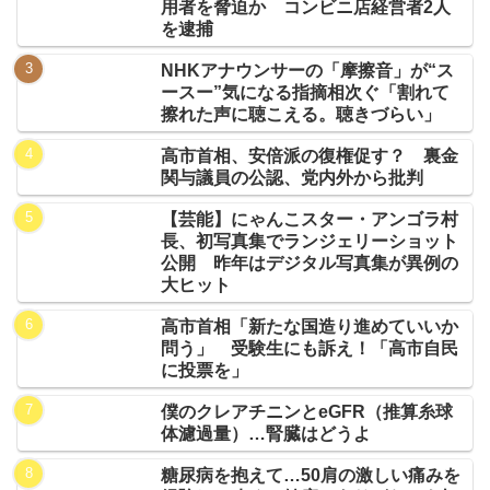
用者を脅迫か コンビニ店経営者2人
を逮捕
NHKアナウンサーの「摩擦音」が“ス
ースー”気になる指摘相次ぐ「割れて
擦れた声に聴こえる。聴きづらい」
高市首相、安倍派の復権促す？ 裏金
関与議員の公認、党内外から批判
【芸能】にゃんこスター・アンゴラ村
長、初写真集でランジェリーショット
公開 昨年はデジタル写真集が異例の
大ヒット
高市首相「新たな国造り進めていいか
問う」 受験生にも訴え！「高市自民
に投票を」
僕のクレアチニンとeGFR（推算糸球
体濾過量）…腎臓はどうよ
糖尿病を抱えて…50肩の激しい痛みを