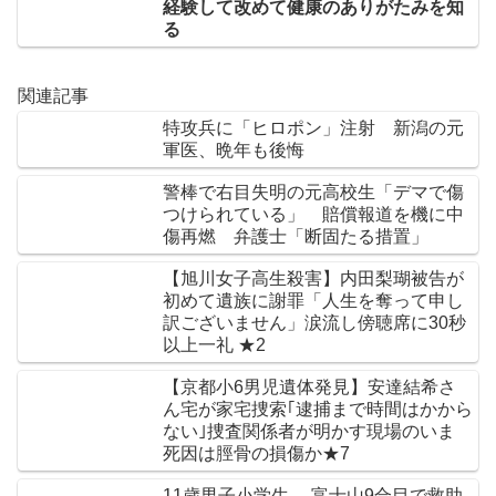
経験して改めて健康のありがたみを知
る
関連記事
特攻兵に「ヒロポン」注射 新潟の元
軍医、晩年も後悔
警棒で右目失明の元高校生「デマで傷
つけられている」 賠償報道を機に中
傷再燃 弁護士「断固たる措置」
【旭川女子高生殺害】内田梨瑚被告が
初めて遺族に謝罪「人生を奪って申し
訳ございません」涙流し傍聴席に30秒
以上一礼 ★2
【京都小6男児遺体発見】安達結希さ
ん宅が家宅捜索｢逮捕まで時間はかから
ない｣捜査関係者が明かす現場のいま
死因は脛骨の損傷か★7
11歳男子小学生 富士山9合目で救助