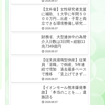
無期受刑者は24年末で
2026.08.07
1650人★2
【文科省】女性研究者支援
に補助、１大学に年間５０
００万円…出産・子育と両
立できる環境整備し研究力
底上げ
2026.08.07
財務省、大型連休中の為替
介入日数は3日間＝総額11
兆7349億円
2026.08.07
【従業員退職型倒産】従業
員「退職」で倒産、5年連
続で増加 過去最多ペース
で推移 「賃上げできず」
倒産も発生
2026.08.07
【イオンモール熊本爆発事
故】「本当のことを…」遺
族語る
2026.08.07