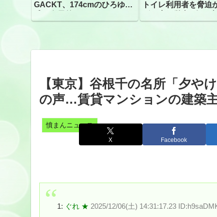
GACKT、174cmのひろゆき
トイレ利用者を脅迫
氏と身長差“ほぼなし”でネッ
ビニ店経営者2人を逮
トざわつき イベントでの写
真が話題
【東京】谷根千の名所「夕や
の声…賃貸マンションの建築
憤まんニュース
X
Facebook
1:
ぐれ ★
2025/12/06(土) 14:31:17.23 ID:h9saDM