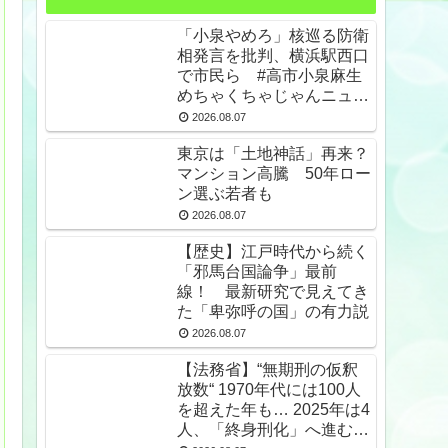
「小泉やめろ」核巡る防衛
相発言を批判、横浜駅西口
で市民ら #高市小泉麻生
めちゃくちゃじゃんニュー
スdeプロテスト
2026.08.07
東京は「土地神話」再来？
マンション高騰 50年ロー
ン選ぶ若者も
2026.08.07
【歴史】江戸時代から続く
「邪馬台国論争」最前
線！ 最新研究で見えてき
た「卑弥呼の国」の有力説
2026.08.07
【法務省】“無期刑の仮釈
放数“ 1970年代には100人
を超えた年も… 2025年は4
人、「終身刑化」へ進む