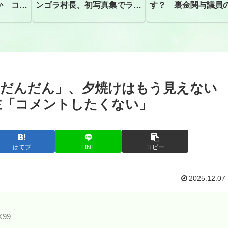
か コン
ンゴラ村長、初写真集でラン
す？ 裏金関与議員
捕
ジェリーショット公開 昨年
党内外から批判
はデジタル写真集が異例の大
ヒット
けだんだん」、夕焼けはもう見えない
主「コメントしたくない」
はてブ
LINE
コピー
2025.12.07
K99