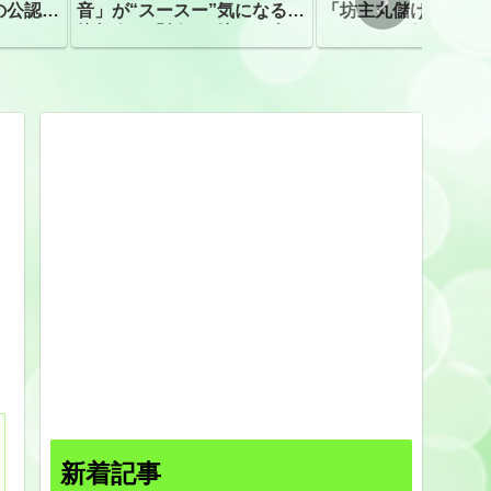
の公認、
音」が“スースー”気になる指
「坊主丸儲け」は過
摘相次ぐ「割れて擦れた声に
ほとんどが年収３０
聴こえる。聴きづらい」
下「地方の寺の僧侶
すぎる現実
新着記事