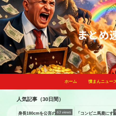
ホーム
憤まんニュー
人気記事（30日間）
63 views
身長180cmを公言の
「コンビニ馬鹿にす