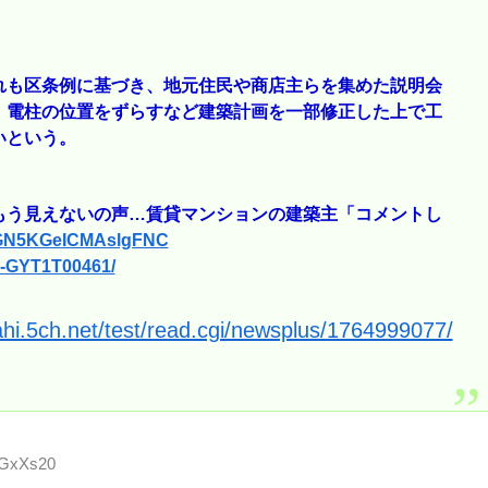
れも区条例に基づき、地元住民や商店主らを集めた説明会
、電柱の位置をずらすなど建築計画を一部修正した上で工
いという。
もう見えないの声…賃貸マンションの建築主「コメントし
e/IGN5KGeICMAslgFNC
05-GYT1T00461/
ahi.5ch.net/test/read.cgi/newsplus/1764999077/
7GxXs20