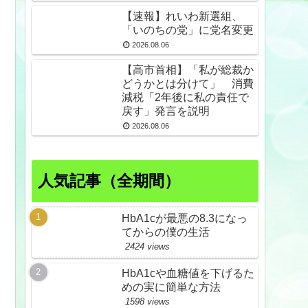
【速報】れいわ新選組、
「いのちの党」に党名変更
2026.08.06
【高市首相】「私が総裁か
どうかとは分けて」 消費
減税「2年後に私の責任で
戻す」発言を説明
2026.08.06
人気記事（全期間）
HbA1cが最悪の8.3になっ
てからの僕の生活
2424 views
HbA1cや血糖値を下げるた
めの実に簡単な方法
1598 views