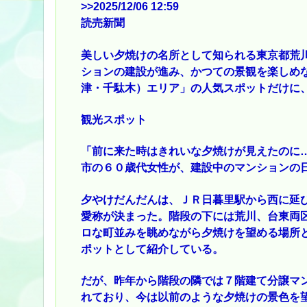
>>2025
/12/06 12:59
読売新聞
美しい夕焼けの名所として知られる東京都荒
ションの建設が進み、かつての景観を楽しめ
津・千駄木）エリア」の人気スポットだけに
観光スポット
「前に来た時はきれいな夕焼けが見えたのに
市の６０歳代女性が、建設中のマンションの
夕やけだんだんは、ＪＲ日暮里駅から西に延
愛称が決まった。階段の下には荒川、台東両
ロな町並みを眺めながら夕焼けを望める場所
ポットとして紹介している。
だが、昨年から階段の隣では７階建て分譲マ
れており、今は以前のような夕焼けの景色を