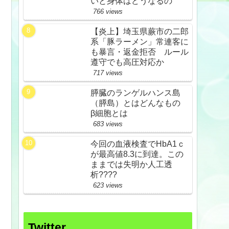
いと身体はどうなるの
766 views
【炎上】埼玉県蕨市の二郎
系「豚ラーメン」常連客に
も暴言・返金拒否 ルール
遵守でも高圧対応か
717 views
膵臓のランゲルハンス島
（膵島）とはどんなもの
β細胞とは
683 views
今回の血液検査でHbA1ｃ
が最高値8.3に到達。この
ままでは失明か人工透
析????
623 views
Twitter