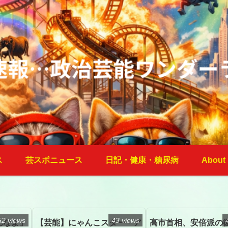
ス
芸スポニュース
日記・健康・糖尿病
About
52 views
43 views
んなよ」
【芸能】にゃんこスター・ア
高市首相、安倍派の