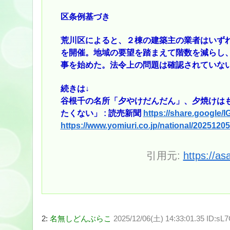
区条例基づき
荒川区によると、２棟の建築主の業者はいず
を開催。地域の要望を踏まえて階数を減らし
事を始めた。法令上の問題は確認されていな
続きは↓
谷根千の名所「夕やけだんだん」、夕焼けは
たくない」 : 読売新聞
https://share.googl
https://www.yomiuri.co.jp/national/202512
引用元:
https://as
2:
名無しどんぶらこ
2025/12/06(土) 14:33:01.35 ID:sL