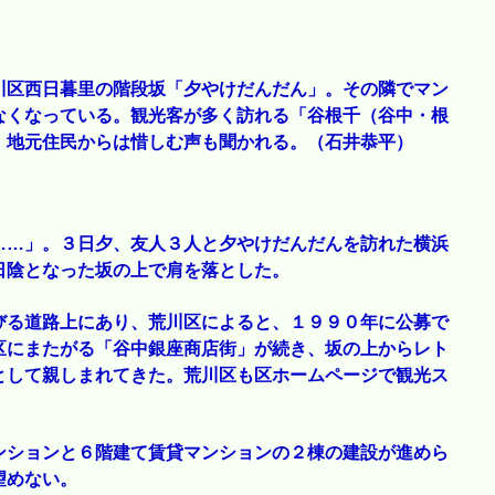
川区西日暮里の階段坂「夕やけだんだん」。その隣でマン
なくなっている。観光客が多く訪れる「谷根千（谷中・根
、地元住民からは惜しむ声も聞かれる。（石井恭平）
……」。３日夕、友人３人と夕やけだんだんを訪れた横浜
日陰となった坂の上で肩を落とした。
びる道路上にあり、荒川区によると、１９９０年に公募で
区にまたがる「谷中銀座商店街」が続き、坂の上からレト
として親しまれてきた。荒川区も区ホームページで観光ス
ンションと６階建て賃貸マンションの２棟の建設が進めら
望めない。