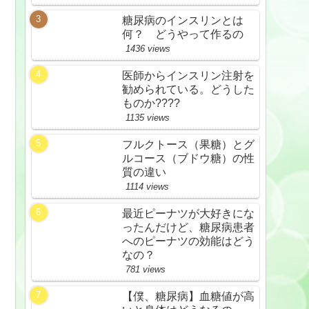
糖尿病のインスリンとは
何？ どうやって作るの
1436 views
医師からインスリン注射を
勧められている。どうした
ものか????
1135 views
フルクトース（果糖）とグ
ルコース（ブドウ糖）の性
質の違い
1114 views
最近ピーナツが大好きにな
ったんだけど、糖尿病患者
へのピーナツの効能はどう
なの？
781 views
【僕、糖尿病】血糖値が高