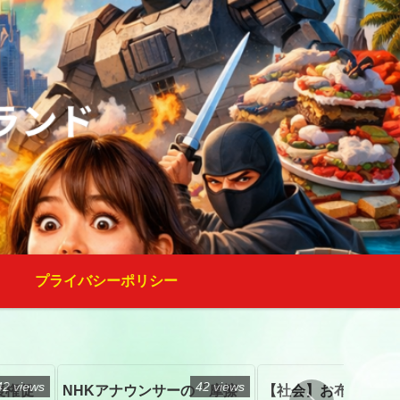
プライバシーポリシー
42 views
42 views
復権促
NHKアナウンサーの「摩擦
【社会】お布施、戒