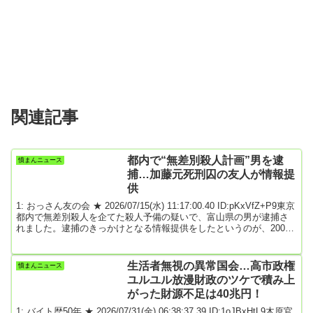
関連記事
都内で“無差別殺人計画”男を逮
憤まんニュース
捕…加藤元死刑囚の友人が情報提
供
1: おっさん友の会 ★ 2026/07/15(水) 11:17:00.40 ID:pKxVfZ+P9東京
都内で無差別殺人を企てた殺人予備の疑いで、富山県の男が逮捕さ
れました。逮捕のきっかけとなる情報提供をしたというのが、2008
年の秋葉原無差別殺傷事件で死刑となった加藤智大元死刑囚の友人
の男性です。14日夜、「news zero」はその男性に情報提供までの経
緯を取材しました。殺人予備の疑いで逮捕された毛利勝己容疑者
生活者無視の異常国会…高市政権
憤まんニュース
（53）は「秋葉原無差別殺傷事件」を意識していたとみられます。
ユルユル放漫財政のツケで積み上
犯行計画を知人に伝...
がった財源不足は40兆円！
1: バイト歴50年 ★ 2026/07/31(金) 06:38:37.39 ID:1oJBxHtL9木原官