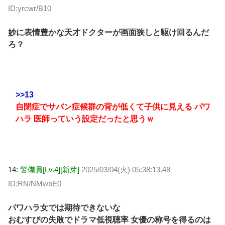
ID:yrcwr/B10
妙に表情豊かな天才ドクターが画面狭しと駆け回るんだ
ろ？
>>13
自閉症でサバン症候群の背が低くて子供に見える パワ
ハラ 医師っていう設定だったと思うｗ
14:
警備員[Lv.4][新芽]
2025/03/04(火) 05:38:13.48
ID:RN/NMwbE0
パワハラ女では期待できないな
おむすびの失敗でドラマ低視聴率 女優の称号を得るのは