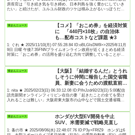
房長官は「引き続き気を引き締め、日本列島を強く豊かにしていき
たい」と続けたが、ユルユル財政のツケは積み上がるいっぽうだ。
代表例は食料品の消費税減税である。「骨太の方針」に〈本年8月上
旬までを目途に、その方針を決定する〉と明記したものの、「実質
ゼロ」を目指せば必要な財源は年5兆円に上る。しかし高市首相は
【コメ】「おこめ券」を経済対策
憤まんニュース
「赤字国債に頼らない」と言うだけで、財源捻出の具体策は何ひと
に 「440円×10枚」の自治体
つ語らない。骨太方針の目玉策「...
も…配布コストなど課題 ★3
1: ぐれ ★ 2025/11/10(月) 07:55:28.84 ID:oBLGIsDW9>>2025年11月
9日 日曜 午後7:35FNNプライムオンライン政府が近くまとめる経済
対策に「おこめ券」の活用を盛り込む方向で調整していることがわ
かった。新米の流通が進むなか、コメ価格は高値圏で推移してい
る。9週連続で4000円台農水省が発表した、10月27日～11月2日に全
国のスーパーで販売されたコメの平均価格は、5キログラムあたり
【大阪】「結婚するんだ」とうれ
憤まんニュース
4235円だった。2週ぶりに値上がりし、5月中旬に記録した過去最高
しそうに仲間に報告した国交省職
の...
員、新妻に会うための渡航直前に
殺害か
1: nita ★ 2025/02/23(日) 06:33:12.08 ID:PIfnJzdr92/23(日) 5:00配信
読売新聞オンラインフィリピン在住の妻「起きたことの全てを受け
入れることは難しい」大阪府東大阪市の山中などで国土交通省職員
の神岡孝充さん（５２）の遺体が見つかった事件で、府警は、死体
遺棄容疑で逮捕した無職大木滉斗容疑者（２８）について、神岡さ
んを殺害して現金などを奪ったとして強盗殺人容疑で逮捕状を取っ
ホンダが大型EV開発を中止
憤まんニュース
た。２３日にも再逮捕する方針。捜査関係者への取材でわかった。
SUV、米需要減で戦略見直し
神岡さんは、フィ...
1: 蚤の市 ★ 2025/08/06(水) 22:48:07.76 ID:P3y+FRfZ9 ホンダは6
日、大型スポーツタイプ多目的車（SUV）の電気自動車（EV）の開