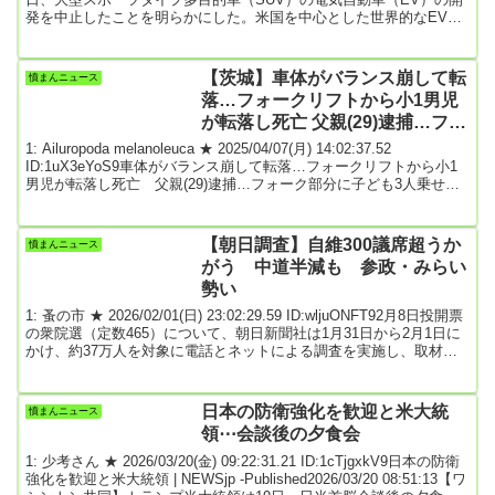
発を中止したことを明らかにした。米国を中心とした世界的なEV需
要減に対応し、電動化戦略を見直す措置の一環となる。5月にEVで
2030年度までに10兆円としていた投資計画を7兆円に減額すると発
表。車種の構成や発売時期の変更を進めている。2025年08月06日 21
【茨城】車体がバランス崩して転
憤まんニュース
時16分 共同通信引用元: 16: 名無しどんぶらこ 2025/08...
落…フォークリフトから小1男児
が転落し死亡 父親(29)逮捕…フォ
ーク部分に子ども3人乗せる 筑西
1: Ailuropoda melanoleuca ★ 2025/04/07(月) 14:02:37.52
市
ID:1uX3eYoS9車体がバランス崩して転落…フォークリフトから小1
男児が転落し死亡 父親(29)逮捕…フォーク部分に子ども3人乗せ
る 茨城・筑西市2025年4月7日 月曜 午後0:17茨城・筑西市で小学1
年の男児がフォークリフトから転落して死亡した事故で、車体がバ
ランスを崩して男児が転落していたとみられることがわかりまし
【朝日調査】自維300議席超うか
憤まんニュース
た。6日午後6時前、筑西市の市道で走行中のフォークリフトから小
がう 中道半減も 参政・みらい
学...
勢い
1: 蚤の市 ★ 2026/02/01(日) 23:02:29.59 ID:wljuONFT92月8日投開票
の衆院選（定数465）について、朝日新聞社は1月31日から2月1日に
かけ、約37万人を対象に電話とネットによる調査を実施し、取材情
報も加えて中盤情勢を探った。①自民党は単独で過半数（233議席）
を大きく上回る勢いで、日本維新の会とあわせて与党として300議席
超をうかがう②中道改革連合はふるわず、公示前勢力（167議席）か
日本の防衛強化を歓迎と米大統
憤まんニュース
ら半減する可能性もある③国民民主党はほぼ横ばい④参政党、チー
領⋯会談後の夕食会
ムみらいが...
1: 少考さん ★ 2026/03/20(金) 09:22:31.21 ID:1cTjgxkV9日本の防衛
強化を歓迎と米大統領 | NEWSjp -Published2026/03/20 08:51:13【ワ