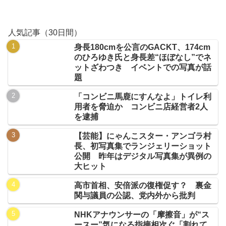
人気記事（30日間）
身長180cmを公言のGACKT、174cm
のひろゆき氏と身長差“ほぼなし”でネ
ットざわつき イベントでの写真が話
題
「コンビニ馬鹿にすんなよ」トイレ利
用者を脅迫か コンビニ店経営者2人
を逮捕
【芸能】にゃんこスター・アンゴラ村
長、初写真集でランジェリーショット
公開 昨年はデジタル写真集が異例の
大ヒット
高市首相、安倍派の復権促す？ 裏金
関与議員の公認、党内外から批判
NHKアナウンサーの「摩擦音」が“ス
ースー”気になる指摘相次ぐ「割れて