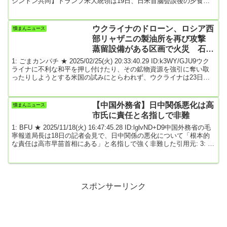
シントン共同】トランプ米大統領は19日、日米首脳会談後の夕食会
で、日本が安全保障と防衛の取り組みを強化し、米国の防衛装備品
を大量購入する方針を示していることを歓迎すると述べた。※関連
President Trump Participates in a Dinner with the Prime...
ウクライナのドローン、ロシア西
憤まんニュース
部リャザニの製油所を再び攻撃
蒸留設備がある区画で火災 石油
精製量はロシア全体の約5％
1: ごまカンパチ ★ 2025/02/25(火) 20:33:40.29 ID:k3WY/GJU9ウク
ライナに不利な和平を押し付けたり、その鉱物資源を強引に奪い取
ったりしようとする米国の試みにとらわれず、ウクライナは23日か
ら24日にかけての夜、ロシアの石油産業を再び攻撃した。【画像】
ロシア西部のリャザニ製油所をウクライナのドローンが攻撃ウクラ
イナのドローン（無人機）は、モスクワの南東200km弱に位置し、
【中国外務省】日中関係悪化は高
憤まんニュース
ウクライナとの国境から500km近く離れたロシア西部リャザニ州リ
市氏に責任と名指しで非難
ャザニ市にあるリャザニ製...
1: BFU ★ 2025/11/18(火) 16:47:45.28 ID:lglvND+D9中国外務省の毛
寧報道局長は18日の記者会見で、日中関係の悪化について「根本的
な責任は高市早苗首相にある」と名指しで強く非難した引用元: 3: 名
無しどんぶらこ 2025/11/18(火) 16:48:42.94 ID:+vX1L4Be0わざわざ
質問した岡田は責めないってことは、どういうこと？4: 名無しどん
ぶらこ 2025/11/18(火) 16:48:47.26 ID:/G9DcSA90支持率下げてや...
スポンサーリンク