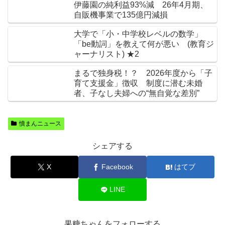
伊藤園の純利益93%減 26年4月期、
自販機事業で135億円減損
大学で「小・中学校レベルの数学」
「be動詞」を教えて何が悪い (教育ジ
ャーナリスト) ★2
まるで独身税！？ 2026年度から「子
育て支援金」徴収 制度に潜む未婚
者、子なし夫婦への“無自覚な差別”
憤まんニュース
シェアする
X
Facebook
はてブ
LINE
果糖ちゃんをフォローする