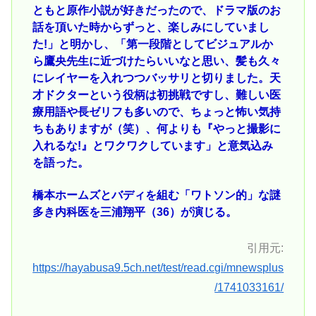
ともと原作小説が好きだったので、ドラマ版のお
話を頂いた時からずっと、楽しみにしていまし
た!」と明かし、「第一段階としてビジュアルか
ら鷹央先生に近づけたらいいなと思い、髪も久々
にレイヤーを入れつつバッサリと切りました。天
才ドクターという役柄は初挑戦ですし、難しい医
療用語や長ゼリフも多いので、ちょっと怖い気持
ちもありますが（笑）、何よりも『やっと撮影に
入れるな!』とワクワクしています」と意気込み
を語った。
橋本ホームズとバディを組む「ワトソン的」な謎
多き内科医を三浦翔平（36）が演じる。
引用元:
https://hayabusa9.5ch.net/test/read.cgi/mnewsplus
/1741033161/