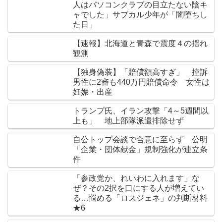
人はパソコンクラブの目立たない陰キ
ャでした」サブカル少年が「闇堕ちし
た日」
【速報】北海道と青森で震度４の揺れ
観測
【独身偽装】「賠償額高すぎ」 控訴
男性に2審も440万円賠償命令 女性は
妊娠・出産
トランプ氏、イラン攻撃「4～5週間以
上も」 地上部隊派遣排除せず
自公トップ会談で合意に至らず 公明
「企業・団体献金」規制強化が連立条
件
「参政党か、れいわに入れます」な
ぜ？その2択を口にする人が増えてい
る…悩める「ロスジェネ」の判断材料
★6