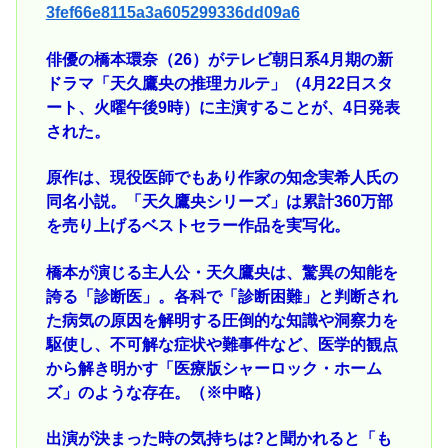
3fef66e8115a3a605299336dd09a6
俳優の橋本環奈（26）がテレビ朝日系4月期の新
ドラマ「天久鷹央の推理カルテ」（4月22日スタ
ート、火曜午後9時）に主演することが、4日発表
された。
原作は、現役医師でもあり作家の知念実希人氏の
同名小説。「天久鷹央シリーズ」は累計360万部
を売り上げるベストセラー作品を実写化。
橋本が演じる主人公・天久鷹央は、驚異の知能を
誇る「診断医」。各科で「診断困難」と判断され
た病気の原因を解明する圧倒的な知識や洞察力を
駆使し、不可解な症状や難事件など、医学的観点
から解き明かす「医療版シャーロック・ホーム
ズ」のような存在。（※中略）
出演が決まった時の気持ちは?と聞かれると「も