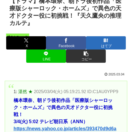
【ドラマ】橋本環奈、朝ドラ後初作品「医
療版シャーロック・ホームズ」で異色の天
才ドクター役に初挑戦！『天久鷹央の推理
カルテ』
憤まんニュース
X
Facebook
はてブ
LINE
コピー
2025.03.04
1:
湛然 ★
2025/03/04(火) 05:19:21.92 ID:C1AU0YPP9
橋本環奈、朝ドラ後初作品「医療版シャーロッ
ク・ホームズ」で異色の天才ドクター役に初挑
戦！
3/4(火) 5:02 テレビ朝日系（ANN）
https://news.yahoo.co.jp/articles/393470d9d6a