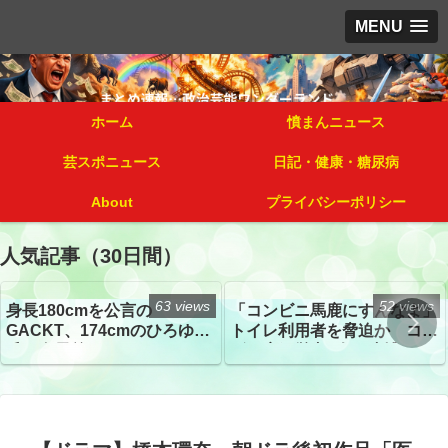
MENU
ホーム
憤まんニュース
芸スポニュース
日記・健康・糖尿病
About
プライバシーポリシー
人気記事（30日間）
63 views
52 views
身長180cmを公言の
「コンビニ馬鹿にすんなよ」
GACKT、174cmのひろゆき
トイレ利用者を脅迫か コン
氏と身長差“ほぼなし”でネッ
ビニ店経営者2人を逮捕
トざわつき イベントでの写
真が話題