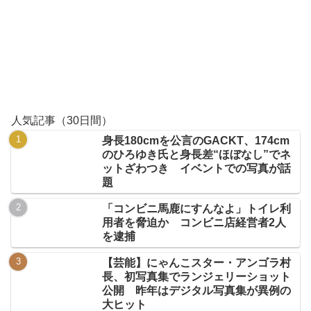
人気記事（30日間）
身長180cmを公言のGACKT、174cm
のひろゆき氏と身長差“ほぼなし”でネ
ットざわつき イベントでの写真が話
題
「コンビニ馬鹿にすんなよ」トイレ利
用者を脅迫か コンビニ店経営者2人
を逮捕
【芸能】にゃんこスター・アンゴラ村
長、初写真集でランジェリーショット
公開 昨年はデジタル写真集が異例の
大ヒット