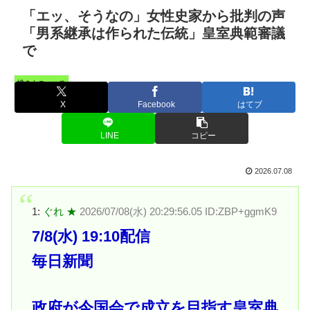
「エッ、そうなの」女性史家から批判の声
「男系継承は作られた伝統」皇室典範審議
で
憤まんニュース
X
Facebook
はてブ
LINE
コピー
2026.07.08
1:
ぐれ ★
2026/07/08(水) 20:29:56.05 ID:ZBP+ggmK9
7/8(水) 19:10配信
毎日新聞
政府が今国会で成立を目指す皇室典