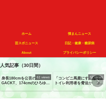
ホーム
憤まんニュース
芸スポニュース
日記・健康・糖尿病
About
プライバシーポリシー
人気記事（30日間）
61 views
52 views
身長180cmを公言の
「コンビニ馬鹿にすんなよ」
GACKT、174cmのひろゆき
トイレ利用者を脅迫か コン
氏と身長差“ほぼなし”でネッ
ビニ店経営者2人を逮捕
トざわつき イベントでの写
真が話題