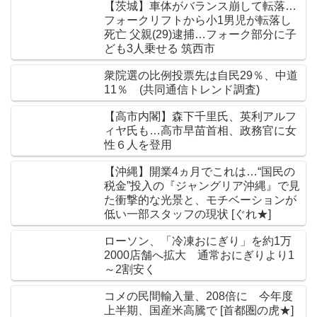
【茨城】車体がバランス崩して転落…
フォークリフトから小1男児が転落し
死亡 父親(29)逮捕…フォーク部分に子
ども3人乗せる 筑西市
衆院選の比例投票先は自民29％、中道
11％ (共同通信トレンド調査)
【高市内閣】森下千里氏、英利アルフ
ィヤ氏も…高市早苗首相、政務官に女
性６人を登用
【沖縄】開業4ヵ月でこれは…“国民の
税金”投入の『ジャングリア沖縄』で見
た衝撃的な光景と、モチベーションが
低い一部スタッフの現状 [ぐれ★]
ローソン、「冷凍おにぎり」を約1万
2000店舗へ拡大 通常おにぎりより1
～2割安く
コメの民間輸入量、208倍に 今年度
上半期、国産米高騰で [首都圏の虎★]