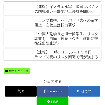
【速報】イスラエル軍 隣国レバノン
の国境沿い一部で地上侵攻を開始か
トランプ政権、ハーバード大への留学
阻止 在校生は転出要求
「中国人副学長と博士留学生にリスク
調査を」自民・佐藤正久氏、政府に技
術流出防止訴え
【速報】 一時、１ドル＝１５０円 ト
ランプ関税のリスク回避で円が強まる
憤まんニュース
シェアする
X
Facebook
はてブ
LINE