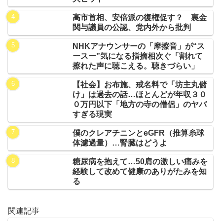
高市首相、安倍派の復権促す？ 裏金
関与議員の公認、党内外から批判
NHKアナウンサーの「摩擦音」が“ス
ースー”気になる指摘相次ぐ「割れて
擦れた声に聴こえる。聴きづらい」
【社会】お布施、戒名料で「坊主丸儲
け」は過去の話…ほとんどが年収３０
０万円以下「地方の寺の僧侶」のヤバ
すぎる現実
僕のクレアチニンとeGFR（推算糸球
体濾過量）…腎臓はどうよ
糖尿病を抱えて…50肩の激しい痛みを
経験して改めて健康のありがたみを知
る
関連記事