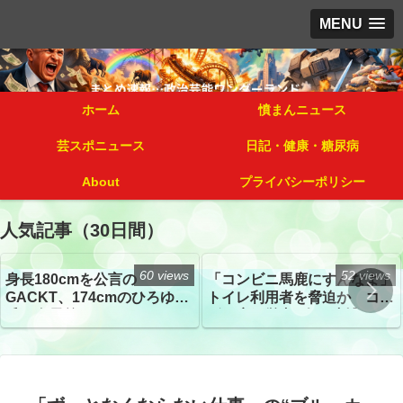
MENU
ホーム
憤まんニュース
芸スポニュース
日記・健康・糖尿病
About
プライバシーポリシー
人気記事（30日間）
60 views
52 views
身長180cmを公言の
「コンビニ馬鹿にすんなよ」
GACKT、174cmのひろゆき
トイレ利用者を脅迫か コン
氏と身長差“ほぼなし”でネッ
ビニ店経営者2人を逮捕
トざわつき イベントでの写
真が話題