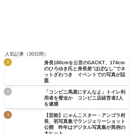
人気記事（30日間）
身長180cmを公言のGACKT、174cm
のひろゆき氏と身長差“ほぼなし”でネ
ットざわつき イベントでの写真が話
題
「コンビニ馬鹿にすんなよ」トイレ利
用者を脅迫か コンビニ店経営者2人
を逮捕
【芸能】にゃんこスター・アンゴラ村
長、初写真集でランジェリーショット
公開 昨年はデジタル写真集が異例の
大ヒット