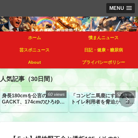
MENU
ホーム
憤まんニュース
芸スポニュース
日記・健康・糖尿病
About
プライバシーポリシー
人気記事（30日間）
60 views
52 views
身長180cmを公言の
「コンビニ馬鹿にすんなよ」
GACKT、174cmのひろゆき
トイレ利用者を脅迫か コン
氏と身長差“ほぼなし”でネッ
ビニ店経営者2人を逮捕
トざわつき イベントでの写
真が話題