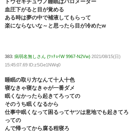
トウセキチュウノ睡眠はバロメーター
血圧下がると目が覚める
ある時は夢の中で補液してもらって
楽にならないな～と思ったら目が冷めたw
383:
病弱名無しさん (ﾜｯﾁｮｲW 9967-N2Vw)
2021/08/15(日)
15:45:07.69 ID:zSGe1NWq0
睡眠の取り方なんて十人十色
寝なきゃ寝なきゃが一番ダメ
眠くなかったら起きてろっての
そのうち眠くなるから
仕事中眠くなって困るってヤツは意地でも起きてろ
っての
んで帰ってから腐る程寝ろ