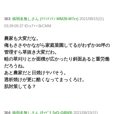
363:
病弱名無しさん (ﾃﾃﾝﾃﾝﾃﾝ MM26-M7cr)
2021/08/15(日)
03:39:09.37 ID:s7++3kCMM
農家も大変だな。
俺もささやかながら家庭菜園してるがわずか30坪の
管理すら草抜き大変だわ。
畦の草刈りとか面積が広かったり斜面あると重労働
だろうね。
あと農家だと日焼けヤバそう。
透析焼けが更に酷くなってまっくろけ。
肌対策してる？
364:
病弱名無しさん (ｵｯﾍﾟｹ Srf1-GBN9)
2021/08/15(日)