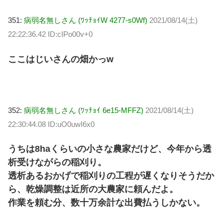
351:
病弱名無しさん (ﾜｯﾁｮｲW 4277-s0Wf)
2021/08/14(土)
22:22:36.42 ID:cIPo00v+0
ここはじいさんの畑かっw
352:
病弱名無しさん (ﾜｯﾁｮｲ 6e15-MFFZ)
2021/08/14(土)
22:30:44.08 ID:uO0uwI6x0
うちは8haくらいの小さな農家だけど、今年から透
析受けながらの稲刈り。
透析あるおかげで稲刈りの工程が遅くなりそうだか
ら、乾燥調整は近所の大農家に頼んだよ。
作業を頼む分、数十万余計な出費払うしかない。