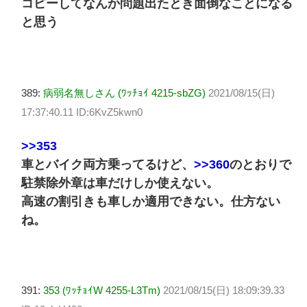
コピーしてなんか問題出たとき面倒なことになる
と思う
389:
病弱名無しさん (ﾜｯﾁｮｲ 4215-sbZG)
2021/08/15(日)
17:37:40.11 ID:6KvZ5kwn0
>>353
車とバイク両方乗ってるけど、
>>360
のとおりで
駐禁除外章は車だけしか使えない。
高速の割引きも車しか適用できない。仕方ない
ね。
391:
353 (ﾜｯﾁｮｲW 4255-L3Tm)
2021/08/15(日) 18:09:39.33