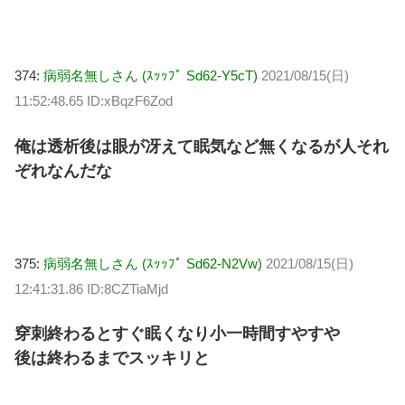
374:
病弱名無しさん (ｽｯｯﾌﾟ Sd62-Y5cT)
2021/08/15(日)
11:52:48.65 ID:xBqzF6Zod
俺は透析後は眼が冴えて眠気など無くなるが人それ
ぞれなんだな
375:
病弱名無しさん (ｽｯｯﾌﾟ Sd62-N2Vw)
2021/08/15(日)
12:41:31.86 ID:8CZTiaMjd
穿刺終わるとすぐ眠くなり小一時間すやすや
後は終わるまでスッキリと