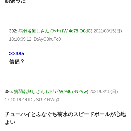
頑張った
392:
病弱名無しさん (ﾜｯﾁｮｲW 4d78-O0dC)
2021/08/15(日)
18:10:09.12 ID:AyC8huFc0
>>385
僧侶？
386:
病弱名無しさん (ﾜｯﾁｮｲW 9967-N2Vw)
2021/08/15(日)
17:10:19.49 ID:zSGe1NWq0
チューハイとふなぐち菊水のスピードボールが心地
よい