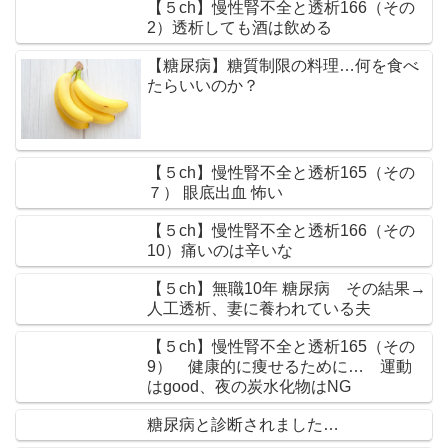
【５ch】慢性腎不全と透析166（その
2）透析しても酒は飲める
【糖尿病】糖質制限の料理…何を食べ
たらいいのか？
【５ch】慢性腎不全と透析165（その
７） 眼底出血 怖い
【５ch】慢性腎不全と透析166（その
10）痛いのは辛いな
【５ch】無職10年 糖尿病 その結果→
人工透析、妻に養われている夫
【５ch】慢性腎不全と透析165（その
9） 健康的に痩せるために… 運動
はgood、夜の炭水化物はNG
糖尿病と診断されました…