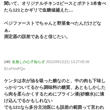
聞いて、オリジナルチキン2ピースとポテト3本食べ
たら121とかギリで血糖値越えた…
ベジファーストでちゃんと野菜食べたんだけどな
ぁ。
測定器の誤差であると信じたい。
140:
名無しの心子知らず
2021/09/12(日) 13:27:05.56
ID:xF/mtFQn
ケンタは衣が油を吸った糖なのと、中の肉も下味し
っかりついてるから調味料の糖質、あともしかした
ら肉を柔らかくするためにブライン液(砂糖水)に漬
け込んでるかもしれない
でも121なら多分主治医にも誤差の範囲って言われ