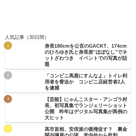
人気記事（30日間）
身長180cmを公言のGACKT、174cm
のひろゆき氏と身長差“ほぼなし”でネ
ットざわつき イベントでの写真が話
題
「コンビニ馬鹿にすんなよ」トイレ利
用者を脅迫か コンビニ店経営者2人
を逮捕
【芸能】にゃんこスター・アンゴラ村
長、初写真集でランジェリーショット
公開 昨年はデジタル写真集が異例の
大ヒット
高市首相、安倍派の復権促す？ 裏金
関与議員の公認、党内外から批判