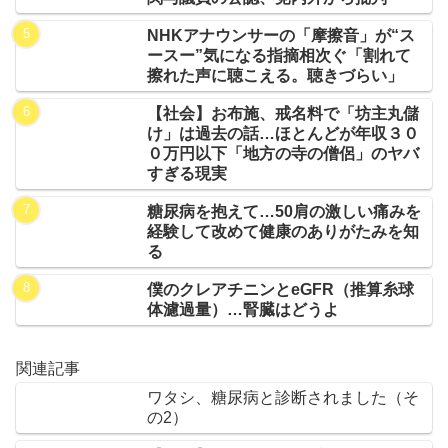
NHKアナウンサーの「摩擦音」が“ス
ースー”気になる指摘相次ぐ「割れて
擦れた声に聴こえる。聴きづらい」
【社会】お布施、戒名料で「坊主丸儲
け」は過去の話…ほとんどが年収３０
０万円以下「地方の寺の僧侶」のヤバ
すぎる現実
糖尿病を抱えて…50肩の激しい痛みを
経験して改めて健康のありがたみを知
る
僕のクレアチニンとeGFR（推算糸球
体濾過量）…腎臓はどうよ
関連記事
ワタシ、糖尿病と診断されました（そ
の2）