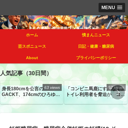
MENU
ホーム
憤まんニュース
芸スポニュース
日記・健康・糖尿病
About
プライバシーポリシー
人気記事（30日間）
63 views
52 views
身長180cmを公言の
「コンビニ馬鹿にすんなよ」
GACKT、174cmのひろゆき
トイレ利用者を脅迫か コン
氏と身長差“ほぼなし”でネッ
ビニ店経営者2人を逮捕
トざわつき イベントでの写
真が話題