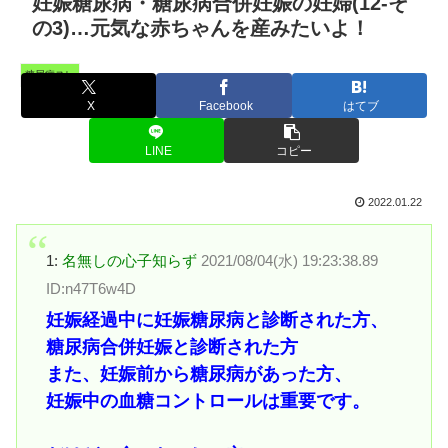
妊娠糖尿病・糖尿病合併妊娠の妊婦(12-そ
の3)…元気な赤ちゃんを産みたいよ！
糖尿病スレ
X
Facebook
はてブ
LINE
コピー
2022.01.22
1:
名無しの心子知らず
2021/08/04(水) 19:23:38.89
ID:n47T6w4D
妊娠経過中に妊娠糖尿病と診断された方、
糖尿病合併妊娠と診断された方
また、妊娠前から糖尿病があった方、
妊娠中の血糖コントロールは重要です。