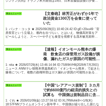
シントン共同】トランプ米大統領は19日、日米首脳会談後の夕食会
で、日本が安全保障と防衛の取り組みを強化し、米国の防衛装備品
を大量購入する方針を示していることを歓迎すると述べた。※関連
President Trump Participates in a Dinner with the Prime...
【文春砲】林芳正がわずか1年で
憤まんニュース
政治資金1300万を会食に使って
いた
1: パンナ・コッタ ★ 2025/09/28(日) 10:40:24.42 ID:gE+20xo49「官
房長官という立場上、都内を出づらい。とはいえ、物価高対策をア
ピールしようと、スーパーや子ども食堂を視察する茂木敏充前幹事
長に比べ、『公家集団』と言われる出身派閥の宏池会らしさ全開で
お高くとまっています」（同前）お公家な政治活動の一端は、林氏
の収支報告書をめくれば、一目瞭然。資金管理団体「林芳正を支え
【速報】イオンモール熊本の爆
憤まんニュース
る会」の支出に並ぶのは、客単価数万円の高級料亭の数々だ。例え
発 飲食店の保管用ガス設備が損
ば、墨田区向島の花街にひっそりと佇...
傷、漏れたガスが原因の可能性
複数の政権幹部が指摘 ★6
1: nita ★ 2026/07/29(水) 13:46:14.94 ID:7S8I9tVH9(2026年7月29日)
ニュース ANN/テレ朝熊本県嘉島町の「イオンモール熊本」で起きた
爆発について、複数の政権幹部はガス漏れが原因の可能性があると
指摘し、確認を進めています。複数の政権幹部によりますと、現場
では強いガスの臭いが確認されているということです。また、飲食
店で使用する保管用のガス設備が地震で損傷し、漏れたガスに引火
【中国“レアアース規制”】３カ月
憤まんニュース
した可能性があり、警察などが爆発との関連を調べています。LPガ
で約6600億円の経済的損失との
スの元栓はす...
試算も 中国側は規制品目に含ま
れるか明言せず ★2
1: ぐれ ★ 2026/01/09(金) 13:27:59.62 ID:XL7RWohk9>>1/8(木)
18:57FNNプライムオンライン新年早々、中国側が繰り出した新たな