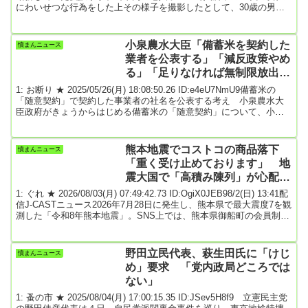
にわいせつな行為をした上その様子を撮影したとして、30歳の男が
不同意性交などの疑いで逮捕されました。逮捕されたのは、松山市
一番町の会社員A容疑者30歳です。警察によりますと、A容疑者は去
年3月、介護職員として勤務していた宇和島市内の老人ホームで、入
小泉農水大臣「備蓄米を契約した
憤まんニュース
居中の90代の女性にわいせつな行為をしたうえ、その様子をスマー
業者を公表する」「減反政策やめ
トフォンで撮影した疑い...
る」「足りなければ無制限放出」
★2
1: お断り ★ 2025/05/26(月) 18:08:50.26 ID:e4eU7NmU9備蓄米の
「随意契約」で契約した事業者の社名を公表する考え 小泉農水大
臣政府がきょうからはじめる備蓄米の「随意契約」について、小泉
農水大臣は契約した事業者の社名を公表する考えを明らかにしまし
た。小泉大臣は「透明性を確保し、世の中にもどのような事業者が
参加し契約に至ったのか、ちゃんと説明していく」と述べました。
熊本地震でコストコの商品落下
憤まんニュース
これまでの競争入札ではなく「随意契約」のもとでの販売につい
「重く受け止めております」 地
て、小泉大臣は「今までの流通の円滑化とい...
震大国で「高積み陳列」が心配…
IKEAにも聞いた
1: ぐれ ★ 2026/08/03(月) 07:49:42.73 ID:OgiX0JEB98/2(日) 13:41配
信J-CASTニュース2026年7月28日に発生し、熊本県で最大震度7を観
測した「令和8年熊本地震」。SNS上では、熊本県御船町の会員制倉
庫型量販店「コストコホールセール」の熊本御船倉庫店で撮影され
たとされる映像や写真が拡散された。大型ラックの高所から商品が
落下する様子が映っており、「地震の多い日本で高積み陳列は危険
野田立民代表、萩生田氏に「けじ
憤まんニュース
ではないか」と危惧する声が広がっている。コストコと、同じく倉
め」要求 「党内政局どころでは
庫型...
ない」
1: 蚤の市 ★ 2025/08/04(月) 17:00:15.35 ID:JSev5H8f9 立憲民主党