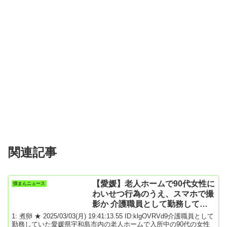
関連記事
【愛媛】老人ホームで90代女性に
憤まんニュース
わいせつ行為のうえ、スマホで撮
影か 介護職員として勤務してい
た男(30)を不同意性交などの疑い
1: 煮卵 ★ 2025/03/03(月) 19:41:13.55 ID:klgOVRVd9介護職員として
で逮捕
勤務していた愛媛県宇和島市内の老人ホームで入所中の90代の女性