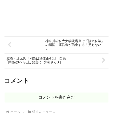
神奈川歯科大大学院講座で「疑似科学」
の指摘 運営者が信奉する「見えない
力」
立憲・辻元氏「別姓は法改正4つ｣ 自民
｢関係法650以上｣発言に [少考さん★]
コメント
コメントを書き込む
ホーム
憤まんニュース