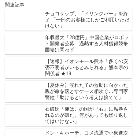
関連記事
チョコザップ、「ドリンクバー」を終
了 「一部のお客様にしかご利用いただ
けない」
年収最大「28億円」中国企業がロボッ
ト開発者公募 過熱する人材獲得競争
国籍は問わず
【速報】イオンモール熊本「多くの安
否不明者がいるとみられる」熊本県の
関係者 ★19
【夏休み】溺れた子の救助に向かった
親が命を落とすケース相次ぐ…専門家
警鐘「助けるという考えは捨てて」
石破氏「俺はこの国が『右』に席巻さ
れるのが嫌だ。何があっても繰り返し
てはいけない」
ドン・キホーテ、コメ流通で小泉進次