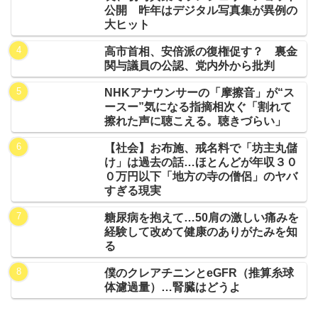
公開 昨年はデジタル写真集が異例の
大ヒット
高市首相、安倍派の復権促す？ 裏金
関与議員の公認、党内外から批判
NHKアナウンサーの「摩擦音」が“ス
ースー”気になる指摘相次ぐ「割れて
擦れた声に聴こえる。聴きづらい」
【社会】お布施、戒名料で「坊主丸儲
け」は過去の話…ほとんどが年収３０
０万円以下「地方の寺の僧侶」のヤバ
すぎる現実
糖尿病を抱えて…50肩の激しい痛みを
経験して改めて健康のありがたみを知
る
僕のクレアチニンとeGFR（推算糸球
体濾過量）…腎臓はどうよ