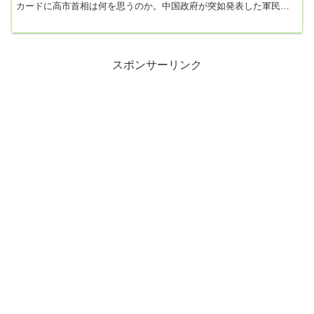
カードに高市首相は何を思うのか。中国政府が突如発表した軍民両
用品の日本への輸出禁止。軍事と民間の両方で使えるものについ
て、日本への輸出を禁じたのです。沖縄訪問中の小泉防衛相は、8日
朝のフジテレビの番組で「“軍民の両用の品目”というのが、果たして
どのように防衛関連の企業･産業に影響が出るのか、現時点では分か
りません」と述べ...
スポンサーリンク