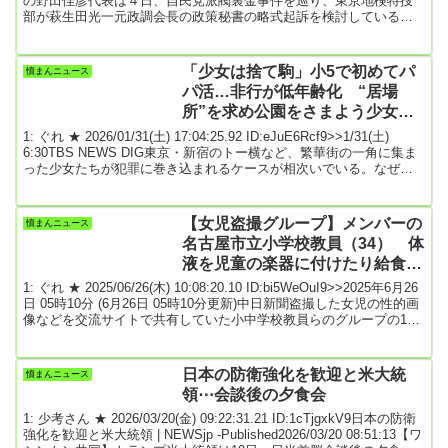
の野田佳彦代表は４日、自民党派閥裏金事件を巡り、東京地検特捜
部が萩生田光一元政調会長の政策秘書の略式起訴を検討しているこ
とに関し「党内政局どころではない。（萩生田氏は）きちんと説明
責任を果たし、けじめをつけるべきだ」と述べた。国会内で記者団
に語った。野田氏は、自民が衆院選、東京都議選、参院選で３連敗
「少女は捨て駒」小5で初めてパ
憤まんニュース
した背景には裏金事件の影響もあったと指摘。「その当事者たちが
パ活…非行が低年齢化 “居場
元気を出して『石破降ろし』をしてい...
所”を求め公園をさまよう少女た
ち
1: ぐれ ★ 2026/01/31(土) 17:04:25.92 ID:eJuE6Rcf9>>1/31(土)
6:30TBS NEWS DIG東京・新宿のトー横など、繁華街の一角に集ま
った少女たちが犯罪に巻き込まれるケースが相次いでいる。なぜ、
少女たちは非行に走るのだろうか。非行が“繫がり”に…公園をさまよ
う「警固キッズ」九州最大の繁華街、福岡市・天神にある「警固公
園（けごこうえん）」。日中はのどかなこの場所も、夜になると姿
【女児盗撮グループ】メンバーの
憤まんニュース
は一変する。どこからともなく集まる若者たち。手にはタバコ。酒
名古屋市立小学校教員（34） 体
を飲む姿も...
液を児童の楽器に付けたり給食に
混入も 名古屋地検が追起訴
1: ぐれ ★ 2025/06/26(木) 10:08:20.10 ID:bi5WeOuI9>>2025年6月26
日 05時10分 (6月26日 05時10分更新)中日新聞盗撮した女児の性的画
像などを交流サイトで共有していた小中学校教員らのグループの1人
で、名古屋市立小学校教員の水藤翔太被告（34）＝器物損壊罪など
で起訴＝が、体液を勤務校の児童の楽器に付着させたり、給食に混
入させたりしたとして、不同意わいせつや同未遂、器物損壊などの
日本の防衛強化を歓迎と米大統
憤まんニュース
罪で名古屋地検に追起訴されていたことが分かった。続きは↓引用
領⋯会談後の夕食会
元:...
1: 少考さん ★ 2026/03/20(金) 09:22:31.21 ID:1cTjgxkV9日本の防衛
強化を歓迎と米大統領 | NEWSjp -Published2026/03/20 08:51:13【ワ