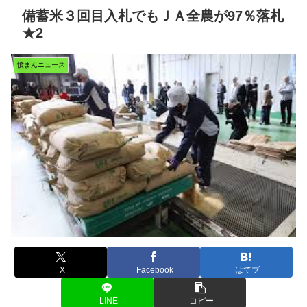
備蓄米３回目入札でもＪＡ全農が97％落札
★2
憤まんニュース
X
Facebook
はてブ
LINE
コピー