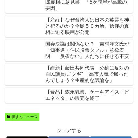
郎農相に意見書 「5次問屋が高騰の
要因」
【産経】なぜ台湾人は日本の英霊を神
と祀るのか？全島５０カ所、信仰の真
相に迫る映画が公開
国会決議は関係ない？ 吉村洋文氏が
「知事選・住民投票ダブル」意欲表
明 「反省ない」人たちに任せる不安
【維新】藤田共同代表 公約に反対の
自民議員に“クギ” 「高市人気で勝った
んでしょう？生産的な議論を」
【食品】森永乳業、ケーキアイス「ビ
エネッタ」の販売を終了
憤まんニュース
シェアする