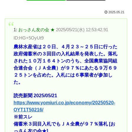
2025.05.21
1:
おっさん友の会 ★
2025/05/21(水) 12:53:42.91
ID:HG+5OyUt9
農林水産省は２０日、４月２３～２５日に行った
政府備蓄米の３回目の入札結果を発表した。落札
された１０万１６４トンのうち、全国農業協同組
合連合会（ＪＡ全農）が９７％にあたる９万６９
２５トンを占めた。入札には６事業者が参加し
た。
読売新聞 2025/05/21
https://www.yomiuri.co.jp/economy/20250520-
OYT1T50216/
※前スレ
備蓄米３回目入札でもＪＡ全農が９７％落札 [お
っさん友の会★]