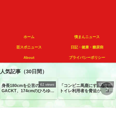
ホーム
憤まんニュース
芸スポニュース
日記・健康・糖尿病
About
プライバシーポリシー
人気記事（30日間）
61 views
52 views
身長180cmを公言の
「コンビニ馬鹿にすんなよ」
GACKT、174cmのひろゆき
トイレ利用者を脅迫か コン
氏と身長差“ほぼなし”でネッ
ビニ店経営者2人を逮捕
トざわつき イベントでの写
真が話題