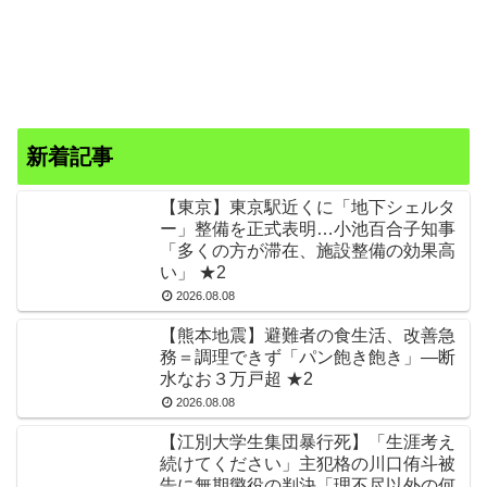
新着記事
【東京】東京駅近くに「地下シェルタ
ー」整備を正式表明…小池百合子知事
「多くの方が滞在、施設整備の効果高
い」 ★2
2026.08.08
【熊本地震】避難者の食生活、改善急
務＝調理できず「パン飽き飽き」―断
水なお３万戸超 ★2
2026.08.08
【江別大学生集団暴行死】「生涯考え
続けてください」主犯格の川口侑斗被
告に無期懲役の判決「理不尽以外の何