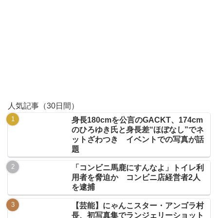
人気記事（30日間）
身長180cmを公言のGACKT、174cm
のひろゆき氏と身長差“ほぼなし”でネ
ットざわつき イベントでの写真が話
題
「コンビニ馬鹿にすんなよ」トイレ利
用者を脅迫か コンビニ店経営者2人
を逮捕
【芸能】にゃんこスター・アンゴラ村
長、初写真集でランジェリーショット