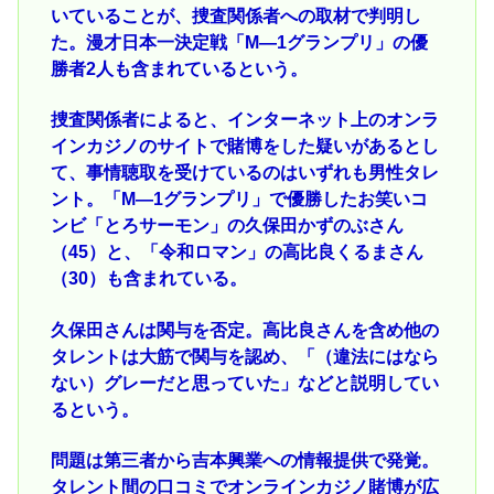
いていることが、捜査関係者への取材で判明し
た。漫才日本一決定戦「M―1グランプリ」の優
勝者2人も含まれているという。
捜査関係者によると、インターネット上のオンラ
インカジノのサイトで賭博をした疑いがあるとし
て、事情聴取を受けているのはいずれも男性タレ
ント。「M―1グランプリ」で優勝したお笑いコ
ンビ「とろサーモン」の久保田かずのぶさん
（45）と、「令和ロマン」の高比良くるまさん
（30）も含まれている。
久保田さんは関与を否定。高比良さんを含め他の
タレントは大筋で関与を認め、「（違法にはなら
ない）グレーだと思っていた」などと説明してい
るという。
問題は第三者から吉本興業への情報提供で発覚。
タレント間の口コミでオンラインカジノ賭博が広