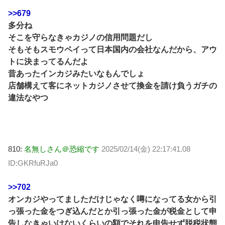
>>679
多分ね
そこを守らなきゃカジノの信用問題だし
そもそもスモウペイって日本国内の会社なんだから、アウ
トに決まってるんだよ
昔あったインカジみたいなもんでしょ
店舗構えて客にネットカジノさせて換金を請け負うガチの
違法なやつ
810:
名無しさん＠恐縮です
2025/02/14(金) 22:17:41.08
ID:GKRfuRJa0
>>702
オンカジやってましただけじゃなく噂になってる女から引
っ張った金をつぎ込んだとか引っ張った金が税金として申
告しなきゃいけないくらいの額でそれを申告せず脱税状態