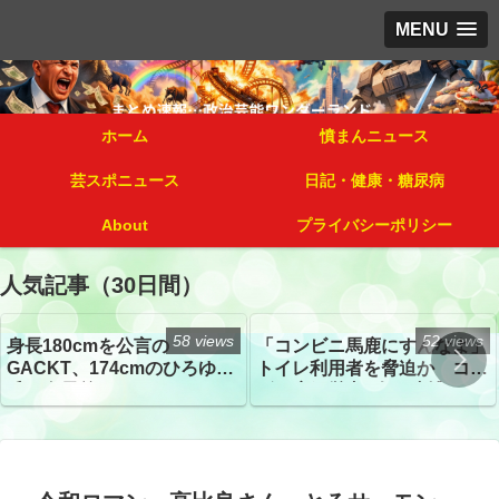
MENU
ホーム
憤まんニュース
芸スポニュース
日記・健康・糖尿病
About
プライバシーポリシー
人気記事（30日間）
58 views
52 views
身長180cmを公言の
「コンビニ馬鹿にすんなよ」
GACKT、174cmのひろゆき
トイレ利用者を脅迫か コン
氏と身長差“ほぼなし”でネッ
ビニ店経営者2人を逮捕
トざわつき イベントでの写
真が話題