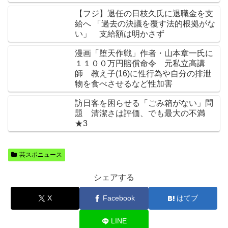
【フジ】退任の日枝久氏に退職金を支
給へ 「過去の決議を覆す法的根拠がな
い」 支給額は明かさず
漫画「堕天作戦」作者・山本章一氏に
１１００万円賠償命令 元私立高講
師 教え子(16)に性行為や自分の排泄
物を食べさせるなど性加害
訪日客を困らせる「ごみ箱がない」問
題 清潔さは評価、でも最大の不満
★3
芸スポニュース
シェアする
X
Facebook
はてブ
LINE