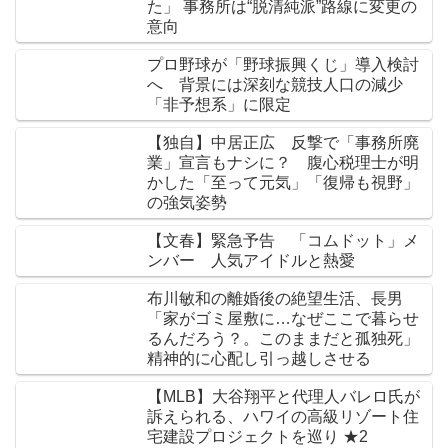
た」 事務所は“脱清純派”路線に変更の
意向
プロ野球が「野球振興くじ」導入検討
へ 背景には深刻な競技人口の減少
「非予想系」に限定
【独自】中居正広 反撃で「事務所廃
業」宣言もナシに？ 腹心税理士が明
かした「至って元気」「復帰も視野」
の強気姿勢
【文春】緊急予告 「コムドット」メ
ンバー 人気アイドルと熱愛
布川敏和の離婚後の絶望生活、長男
「家がゴミ屋敷に…なぜここで暮らせ
るんだろう？。このままだと孤独死」
精神的に心配し引っ越しさせる
【MLB】大谷翔平と代理人バレロ氏が
訴えられる、ハワイの高級リゾート住
宅建設プロジェクトを巡り ★2