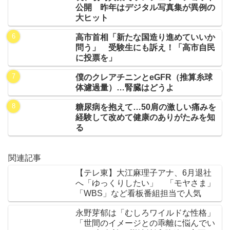
公開 昨年はデジタル写真集が異例の
大ヒット
高市首相「新たな国造り進めていいか
問う」 受験生にも訴え！「高市自民
に投票を」
僕のクレアチニンとeGFR（推算糸球
体濾過量）…腎臓はどうよ
糖尿病を抱えて…50肩の激しい痛みを
経験して改めて健康のありがたみを知
る
関連記事
【テレ東】大江麻理子アナ、6月退社
へ「ゆっくりしたい」 「モヤさま」
「WBS」など看板番組担当で人気
永野芽郁は「むしろワイルドな性格」
「世間のイメージとの乖離に悩んでい