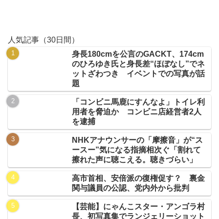
人気記事（30日間）
身長180cmを公言のGACKT、174cm
のひろゆき氏と身長差“ほぼなし”でネ
ットざわつき イベントでの写真が話
題
「コンビニ馬鹿にすんなよ」トイレ利
用者を脅迫か コンビニ店経営者2人
を逮捕
NHKアナウンサーの「摩擦音」が“ス
ースー”気になる指摘相次ぐ「割れて
擦れた声に聴こえる。聴きづらい」
高市首相、安倍派の復権促す？ 裏金
関与議員の公認、党内外から批判
【芸能】にゃんこスター・アンゴラ村
長、初写真集でランジェリーショット