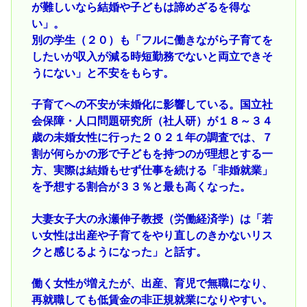
が難しいなら結婚や子どもは諦めざるを得な
い」。
別の学生（２０）も「フルに働きながら子育てを
したいが収入が減る時短勤務でないと両立できそ
うにない」と不安をもらす。
子育てへの不安が未婚化に影響している。国立社
会保障・人口問題研究所（社人研）が１８～３４
歳の未婚女性に行った２０２１年の調査では、７
割が何らかの形で子どもを持つのが理想とする一
方、実際は結婚もせず仕事を続ける「非婚就業」
を予想する割合が３３％と最も高くなった。
大妻女子大の永瀬伸子教授（労働経済学）は「若
い女性は出産や子育てをやり直しのきかないリス
クと感じるようになった」と話す。
働く女性が増えたが、出産、育児で無職になり、
再就職しても低賃金の非正規就業になりやすい。