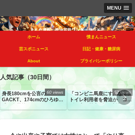
MENU
ホーム
憤まんニュース
芸スポニュース
日記・健康・糖尿病
About
プライバシーポリシー
人気記事（30日間）
60 views
52 views
身長180cmを公言の
「コンビニ馬鹿にすんなよ」
GACKT、174cmのひろゆき
トイレ利用者を脅迫か コン
氏と身長差“ほぼなし”でネッ
ビニ店経営者2人を逮捕
トざわつき イベントでの写
真が話題