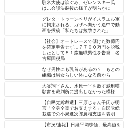
駐米大使は涙ぐみ、ゼレンスキー氏
は…会談決裂後の様子が明らかに
グレタ・トゥーンベリがイスラエル軍
に拘束される。ガザへ向かう途中で動
画を投稿「私たちは拉致された」
【社会】オートレースで儲けた数億円
を確定申告せず…７７００万円を脱税
したとして５１歳無職男性を告発 名
古屋国税局
なぜ男性にも乳首があるの？ もとの
組織は男女らしい体になる前から
大谷翔平さん、水原一平を赦す減刑嘆
願書を裁判所に提出しなかった模様
【自民党総裁選】三原じゅん子氏が明
言「全身全霊でお支えする」自民党総
裁選での小泉進次郎農相支援を表明
【市況/速報】日経平均株価、最高値を