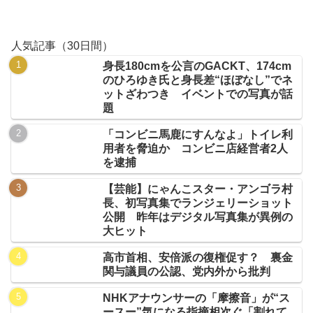
人気記事（30日間）
身長180cmを公言のGACKT、174cm
のひろゆき氏と身長差“ほぼなし”でネ
ットざわつき イベントでの写真が話
題
「コンビニ馬鹿にすんなよ」トイレ利
用者を脅迫か コンビニ店経営者2人
を逮捕
【芸能】にゃんこスター・アンゴラ村
長、初写真集でランジェリーショット
公開 昨年はデジタル写真集が異例の
大ヒット
高市首相、安倍派の復権促す？ 裏金
関与議員の公認、党内外から批判
NHKアナウンサーの「摩擦音」が“ス
ースー”気になる指摘相次ぐ「割れて