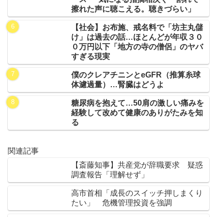
擦れた声に聴こえる。聴きづらい」
【社会】お布施、戒名料で「坊主丸儲
け」は過去の話…ほとんどが年収３０
０万円以下「地方の寺の僧侶」のヤバ
すぎる現実
僕のクレアチニンとeGFR（推算糸球
体濾過量）…腎臓はどうよ
糖尿病を抱えて…50肩の激しい痛みを
経験して改めて健康のありがたみを知
る
関連記事
【斎藤知事】共産党が辞職要求 疑惑
調査報告「理解せず」
高市首相「成長のスイッチ押しまくり
たい」 危機管理投資を強調