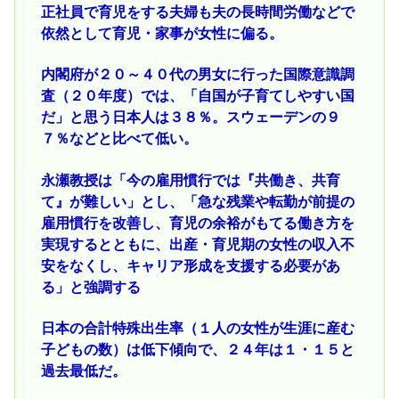
正社員で育児をする夫婦も夫の長時間労働などで
依然として育児・家事が女性に偏る。
内閣府が２０～４０代の男女に行った国際意識調
査（２０年度）では、「自国が子育てしやすい国
だ」と思う日本人は３８％。スウェーデンの９
７％などと比べて低い。
永瀬教授は「今の雇用慣行では『共働き、共育
て』が難しい」とし、「急な残業や転勤が前提の
雇用慣行を改善し、育児の余裕がもてる働き方を
実現するとともに、出産・育児期の女性の収入不
安をなくし、キャリア形成を支援する必要があ
る」と強調する
日本の合計特殊出生率（１人の女性が生涯に産む
子どもの数）は低下傾向で、２４年は１・１５と
過去最低だ。