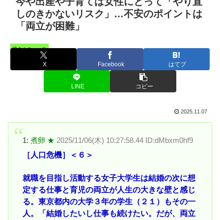
今や出産や子育ては女性にとって「やり直
しのきかないリスク」…不安のポイントは
「両立が困難」
憤まんニュース
X
Facebook
はてブ
LINE
コピー
2025.11.07
1:
煮卵 ★
2025/11/06(木) 10:27:58.44 ID:dMbxm0hf9
［人口危機］＜６＞
就職を目指し活動する女子大学生は結婚の次に想
定する仕事と育児の両立が人生の大きな壁と感じ
る。東京都内の大学３年の学生（２１）もその一
人。「結婚したいし仕事も続けたい。だが、両立