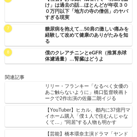
け」は過去の話…ほとんどが年収３０
０万円以下「地方の寺の僧侶」のヤバ
すぎる現実
糖尿病を抱えて…50肩の激しい痛みを
経験して改めて健康のありがたみを知
る
僕のクレアチニンとeGFR（推算糸球
体濾過量）…腎臓はどうよ
関連記事
リリー・フランキー「なるべく女優の
あご触らないように」橋口監督映画ト
ークで2作出演の佐藤二朗イジる
【YouTuber】ヒカル、都内に37億円マ
イホーム購入「僕１人で住むんじゃな
くて…」“同居”する人物も明かす
【芸能】橋本環奈主演ドラマ「ヤンド