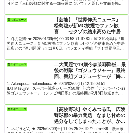
ＨＰに「三山凌輝に関する一部報道について」と題した文面を掲出
した。舞台共演者との報道に対して「舞台での役作りを目的とし
て、二人で過ごす時間があったことは事実です」と記した。また舞
台共演している花乃まりあ（３３）の所属事務所も同日に公式ＨＰ
【芸能】『世界仰天ニュース』
芸スポニュース
で「共演者の方と二人で時間を過ごしたことは事実」「舞台の役を
松島聡が新MC抜擢でファン歓
深めることが目的でございましたが、結...
喜… セクゾの結束高めた中居正
広との “深い関係” とは
1: 冬月記者 ★ 2026/01/09(金) 00:03:58.71 ID:8Xzd4T319松島聡『世
界仰天ニュース』新MC抜擢にファン歓喜…セクゾの結束高めた中居
正広との “深い関係” とは1月6日、バラエティ番組『ザ！世界仰天ニ
ュース』（日本テレビ系）が放送され、新レギュラーとしてアイド
ルグループtimeleszのメンバー・松島聡が就任することが発表され、
盛り上がりを見せている。「同番組は、2001年の初回放送から、元
二大問題で19歳今森茉耶降板…最
芸スポニュース
SMAPの中居正広さんと笑福亭鶴瓶さんがMCを務めています。しか
後の戦隊『ゴジュウジャー』最終
し、2...
回、番組プロデューサーが「悔し
い」告白の“ツギハギ”が想像超え
1: Ailuropoda melanoleuca ★ 2026/02/09(月) 12:18:08.51
の波紋
ID:HVTsujjr9 スーパー戦隊シリーズ50周年記念作『ナンバーワン戦
隊ゴジュウジャー』（テレビ朝日系）の最終回が2月8日放送され
た。これをもって『秘密戦隊ゴレンジャー』（1975年）から50年間
（>>78年度のみ放送なし）続いてきた『スーパー戦隊シリーズ』は
休止を迎えることに。長い歴史に、ひとまずの幕を下ろした。しか
【高校野球】やくみつる氏 広陵
芸スポニュース
し、そんな最終回にも、昨年勃発したメインキャスト・今森茉耶
野球部の暴力問題「なまじ甘めの
（19）...
処分をしてしまったことが、かえ
って騒ぎを大きくした」
1: ネギうどん ★ 2025/08/09(土) 11:05:25.26 ID:/Ylnfm+B9 漫画家