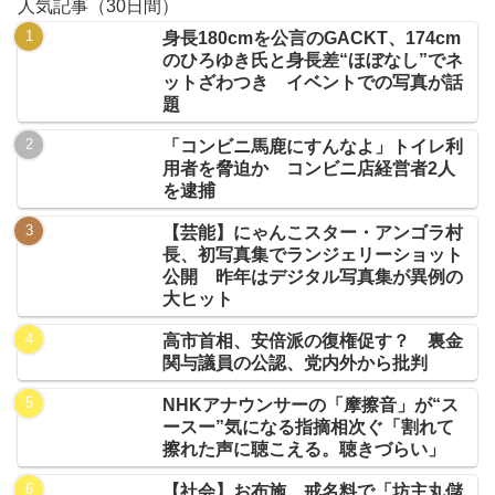
人気記事（30日間）
身長180cmを公言のGACKT、174cm
のひろゆき氏と身長差“ほぼなし”でネ
ットざわつき イベントでの写真が話
題
「コンビニ馬鹿にすんなよ」トイレ利
用者を脅迫か コンビニ店経営者2人
を逮捕
【芸能】にゃんこスター・アンゴラ村
長、初写真集でランジェリーショット
公開 昨年はデジタル写真集が異例の
大ヒット
高市首相、安倍派の復権促す？ 裏金
関与議員の公認、党内外から批判
NHKアナウンサーの「摩擦音」が“ス
ースー”気になる指摘相次ぐ「割れて
擦れた声に聴こえる。聴きづらい」
【社会】お布施、戒名料で「坊主丸儲