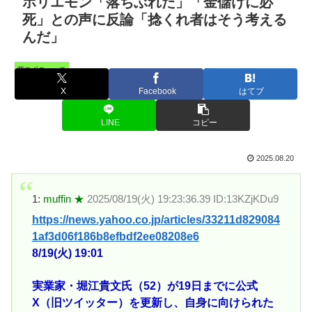
ホリエモン「落ちぶれた」「金儲けに必
死」との声に反論「捻くれ者はそう考える
んだ」
芸スポニュース
X
Facebook
はてブ
LINE
コピー
2025.08.20
1:
muffin ★
2025/08/19(火) 19:23:36.39 ID:13KZjKDu9
https://news.yahoo.co.jp/articles/33211d829084
1af3d06f186b8efbdf2ee08208e6
8/19(火) 19:01
実業家・堀江貴文氏（52）が19日までに公式
X（旧ツイッター）を更新し、自身に向けられた