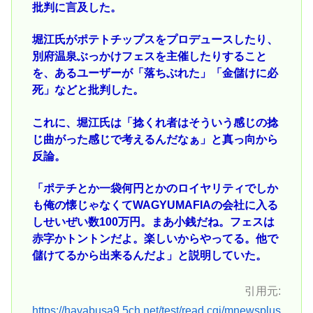
批判に言及した。
堀江氏がポテトチップスをプロデュースしたり、
別府温泉ぶっかけフェスを主催したりすること
を、あるユーザーが「落ちぶれた」「金儲けに必
死」などと批判した。
これに、堀江氏は「捻くれ者はそういう感じの捻
じ曲がった感じで考えるんだなぁ」と真っ向から
反論。
「ポテチとか一袋何円とかのロイヤリティでしか
も俺の懐じゃなくてWAGYUMAFIAの会社に入る
しせいぜい数100万円。まあ小銭だね。フェスは
赤字かトントンだよ。楽しいからやってる。他で
儲けてるから出来るんだよ」と説明していた。
引用元:
https://hayabusa9.5ch.net/test/read.cgi/mnewsplus