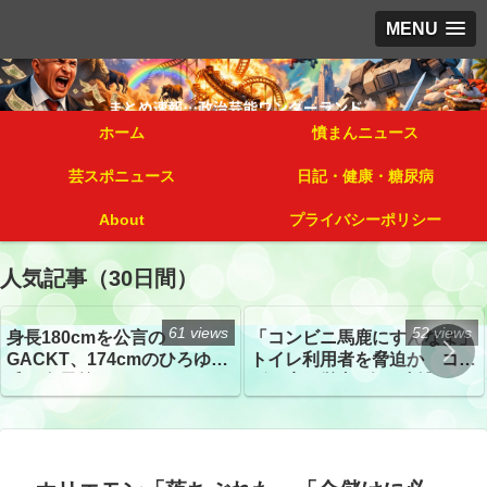
MENU
ホーム
憤まんニュース
芸スポニュース
日記・健康・糖尿病
About
プライバシーポリシー
人気記事（30日間）
61 views
52 views
身長180cmを公言の
「コンビニ馬鹿にすんなよ」
GACKT、174cmのひろゆき
トイレ利用者を脅迫か コン
氏と身長差“ほぼなし”でネッ
ビニ店経営者2人を逮捕
トざわつき イベントでの写
真が話題