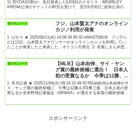
大規模
11:35YOASOBIが、先日発表した6月8日のイギリス・WEMBLEY
ARENA公演のチケットの即完を受けて、翌日6月9日に追加公演の実
施を発表した。2デイズにて、約2万人動員は日本人アーティストの
欧州ライブとしては最大規模の公演開催となる。YOASOBIは現在、
日本人アーティスト史上最大規模のアジアアリーナツアーを敢行中
フジ、山本賢太アナのオンライン
芸スポニュース
だ。さらに、3月にはアメリカ・ロサンゼルスで開催さ...
カジノ利用が発覚
1: ひかり ★ 2025/06/11(水) 14:08:39.80 ID:eWAD7DBU9 フジテレ
ビは11日、山本賢太アナウンサーがオンラインカジノを利用してい
たことが発覚したと発表した。オリコン引用元: 2: 名無しさん＠恐縮
です 2025/06/11(水) 14:09:42.77 ID:e0arYaYg0許す！3: 名無しさん
＠恐縮です 2025/06/11(水) 14:10:04.86 ID:EDYZOsg70ああ～だから
か4: 名無しさん＠恐縮です 2025/06/11(水) 14...
【MLB】山本由伸、サイ・ヤン
芸スポニュース
グ賞の最終候補に選出！ 日本人
初の受賞なるか 今季は12勝、
201奪三振、防御率2.49 PSは5
1: 冬月記者 ★ 2025/11/04(火) 09:24:10.49 ID:f9Zalq6x9山本由伸がサ
勝、防御率1.45
イ・ヤング賞の最終候補に 今季は12勝＆201奪三振…日本人初の受
賞なるか全米野球記者協会（BBWAA）が選出する各賞の最終候補3
人が3日（日本時間4日）に発表され、ドジャースの山本由伸投手が
ナ・リーグのサイ・ヤング賞最終候補に選出された。山本はメジャ
ー2年目の今季、開幕投手を務め、チームの先発投手では唯一離脱す
ることなくシーズンを完走した。オールスターにも初選出。8月31日
（同9月1日）...
スポンサーリンク