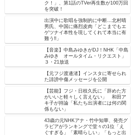
ク！」、第1話のTVer再生数が100万回
を突破！
出演中に歌唱を強制的に中断…北村晴
男氏、中国に痛烈皮肉「どこまでもエ
ゲツナイ本性を現してくれて本当に有
難う!!」
【音楽】中島みゆきがDJ！NHK「中島
みゆき オールタイム・リクエスト」
３・21放送
【元フジ渡邊渚】インスタに寄せられ
た誹謗中傷メッセージを公開
【芸能】フジ・日枝久氏に「辞めた方
がいいと軽々しく言えない」 和田ア
キ子が持論「私たち出演者には何の関
係もない」
43歳の元NHKアナ・竹中知華、発売グ
ラビアがランキングで堂々の1位「え
ぐすぎる」「素晴らしい」「もっと出