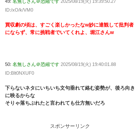
49:
名無しさん＠恐縮です
2025/08/19(火) 19:39:50.27
ID:/xO/k/VM0
買収劇の頃は、すごく楽しかったなw妙に達観して批判者
にならず、常に挑戦者でいてくれよ、堀江さんw
50:
名無しさん＠恐縮です
2025/08/19(火) 19:40:01.88
ID:Blt0NXUF0
下らないネタにいちいち文句垂れて絡む姿勢が、後ろ向き
に映るからな
そりゃ落ちぶれたと言われても仕方無いだろ
スポンサーリンク