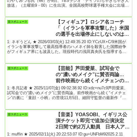
のやくみつる氏（66）が9日、TBSラジオ「ナイツのちゃきちゃき大
放送」（土曜前9・00）に生出演。全国高校野球選手権大会に出場し
ている広陵（広島）部員の暴力行為について語った。この日は夏休
みのナイツに代わって出演したウエストランドとトーク。この1週間
のニュースを雑談で振り返った。広陵については6日、学校が今年1
【フィギュア】ロシア名コーチ
芸スポニュース
月に寮内で暴力行為があったことを認め、被害生徒に謝罪する文書
「（イランを軍事攻撃した）米国
を発表。事実関係を聴...
の選手を出場停止にしないのは不
公平だ！」と爆弾発言
1: ネギうどん ★ 2026/03/03(火) 12:49:35.20 ID:YCzUX+C/9米国が
イランを軍事攻撃して最高指導者のハメネイ師を殺害した国際紛争
がフィギュア界にも波及した。現役時代の浅田真央氏を指導するな
どロシアの名コーチとして知られるタチアナ・タラソワ氏（79）が
「（イランを軍事攻撃した）米国の選手を出場停止にしないのは不
公平だ」と爆弾発言を行った。ロシアのフィギュア選手は、ロシア
【芸能】芦田愛菜、試写会で
芸スポニュース
のウクライナ侵攻を受けて五輪や国際大会から排除されているた
の“濃いめメイク”に賛否両論…
め“それなら米国も”と反発したものだ...
前作映画から続くイメチェンの裏
に「童顔・小柄」の苦境
1: 冬月記者 ★ 2025/11/07(金) 09:02:38.92 ID:xdz+nu7c9芦田愛菜、
試写会での“濃いめメイク”に賛否両論、前作映画から続く“イメチェ
ン”の裏に「童顔・小柄」の苦境11月5日、細田守監督の最新作『果
てしなきスカーレット』のジャパンプレミアが東京国立博物館でお
こなわれ、主人公の声優を務めた女優・芦田愛菜が登壇した。21日
の公開日を間近に控えた今作は、父を殺した敵への復讐を誓う王
【音楽】YOASOBI、イギリス公
芸スポニュース
女・スカーレットが、“死者の国”への旅路をたどる物語だ。今回のイ
演チケット即完で追加公演決定
ベントでは、スカーレッ...
2日間で約2万人動員 日本人アー
ティストの欧州ライブとしては最
1: muffin ★ 2025/02/11(火) 20:22:53.07 ID:gu+UNFbM92025.2.11