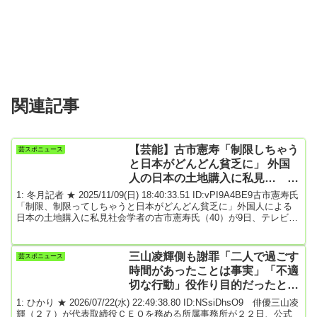
関連記事
【芸能】古市憲寿「制限しちゃう
芸スポニュース
と日本がどんどん貧乏に」 外国
人の日本の土地購入に私見… 中
国人がどんどん買っても「全然い
1: 冬月記者 ★ 2025/11/09(日) 18:40:33.51 ID:vPI9A4BE9古市憲寿氏
い」
「制限、制限ってしちゃうと日本がどんどん貧乏に」外国人による
日本の土地購入に私見社会学者の古市憲寿氏（40）が9日、テレビ朝
日系「ビートたけしのTVタックル」（日曜正午）に出演。外国人に
よる日本の土地購入や転売に関してコメントした。番組では、自衛
隊基地に隣接した土地などが外国人に買い占められてしまう現状に
三山凌輝側も謝罪「二人で過ごす
芸スポニュース
ついて問題視する意見も出てきて、進行役の阿川佐和子氏が「重要
時間があったことは事実」「不適
な土地ならわかるけれども、ご...
切な行動」役作り目的だったと説
明
1: ひかり ★ 2026/07/22(水) 22:49:38.80 ID:NSsiDhsO9 俳優三山凌
輝（２７）が代表取締役ＣＥＯを務める所属事務所が２２日、公式