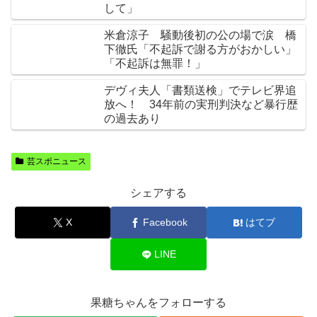
して」
米倉涼子 騒動後初の公の場で涙 橋
下徹氏「不起訴で謝る方がおかしい」
「不起訴は無罪！」
デヴィ夫人「書類送検」でテレビ界追
放へ！ 34年前の実刑判決など暴行歴
の過去あり
芸スポニュース
シェアする
X
Facebook
はてブ
LINE
果糖ちゃんをフォローする