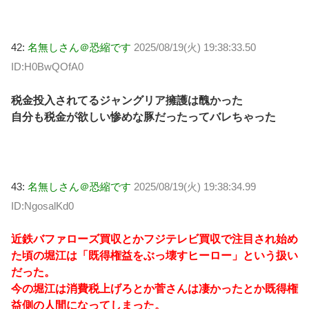
42:
名無しさん＠恐縮です
2025/08/19(火) 19:38:33.50
ID:H0BwQOfA0
税金投入されてるジャングリア擁護は醜かった
自分も税金が欲しい惨めな豚だったってバレちゃった
43:
名無しさん＠恐縮です
2025/08/19(火) 19:38:34.99
ID:NgosalKd0
近鉄バファローズ買収とかフジテレビ買収で注目され始め
た頃の堀江は「既得権益をぶっ壊すヒーロー」という扱い
だった。
今の堀江は消費税上げろとか菅さんは凄かったとか既得権
益側の人間になってしまった。