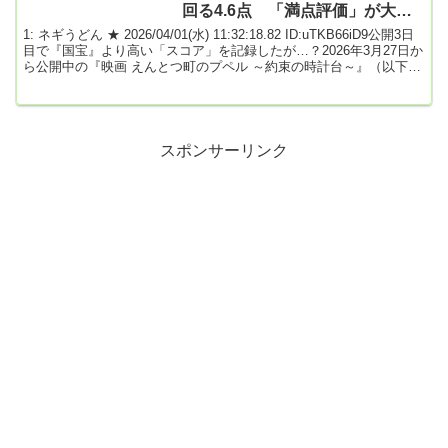
回る4.6点 「満点評価」が大量
投下？
1: ネギうどん ★ 2026/04/01(水) 11:32:18.82 ID:uTKB66iD9公開3日
目で『国宝』より高い「スコア」を記録したが…？2026年3月27日か
ら公開中の『映画 えんとつ町のプペル ～約束の時計台～』（以下、
約束の時計台）に対する、映画レビューサイトの評価が「不自然」
に見えるようです。本来であれば、映画は「先入観」や「偏見」な
しに作品として楽しんでよいものですが、同作についてはそれを難
しくする問題が発生しています。映画ライターのヒナタカさんに解
説してもらいます。映画...
スポンサーリンク