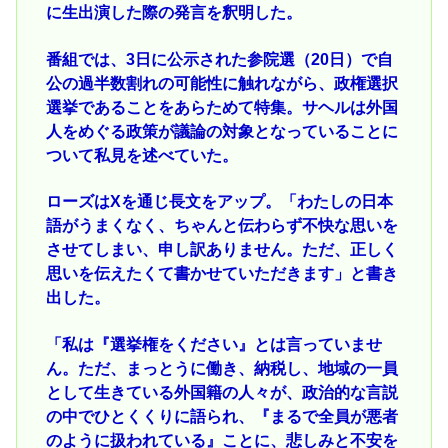
に生出演した際の発言を釈明した。
番組では、3日に公示された参院選（20日）で自
公の過半数割れの可能性に触れながら、政権選択
選挙であることをあらためて特集。サヘルは外国
人をめぐる政策が議論の対象となっていることに
ついて私見を述べていた。
ローズはXを通じ長文をアップ。「わたしの日本
語がうまくなく、ちゃんと伝わらず不快な思いを
させてしまい、申し訳ありません。ただ、正しく
思いを伝えたくて書かせていただきます」と書き
出した。
「私は『選挙権をください』とは言っていませ
ん。ただ、まっとうに働き、納税し、地域の一員
として生きている外国籍の人々が、政治的な言説
の中でひとくくりに語られ、『まるで全員が悪者
のように扱われている』ことに、悲しみと不安を