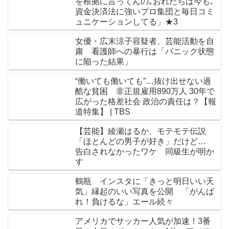
を根拠に言ってんの｡おれたちは今も､
資金決済法に強いプロ集団と毎日コミ
ュニケーションしてる」★3
女優・広末涼子容疑者、芸能活動を自
粛 看護師への暴行は「パニック状態
に陥った結果」
“働いても働いても”…抜け出せない過
酷な貧困 非正規雇用890万人 30年で
広がった格差社会 政治の責任は？【報
道特集】 | TBS
【芸能】綾瀬はるか、モテモテ伝説
「ほとんどの男子が好き」だけど…
告白されなかったワケ 同級生が明か
す
鶴瓶 インスタに「きっと明日いい天
気」縁起のいい写真を公開 「がんば
れ！負けるな」エール続々
アメリカでサッカー人気が加速！3番