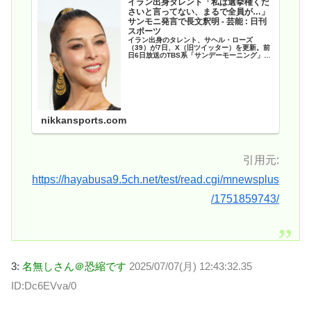
イラン出身タレント「私は選挙権くだ
さいと言ってない、まるで全員が…」
サンモニ発言で長文釈明 - 芸能 : 日刊
スポーツ
イラン出身のタレント、サヘル・ローズ
（39）が7日、X（旧ツイッター）を更新。前
日6日放送のTBS系「サンデーモーニング」
（日曜午前8時）に生出演した際の発言… - 日
刊スポーツ新聞社のニュースサイト、ニッカン
スポーツ・コム（nikkansports.com）
nikkansports.com
引用元:
https://hayabusa9.5ch.net/test/read.cgi/mnewsplus
/1751859743/
3:
名無しさん＠恐縮です
2025/07/07(月) 12:43:32.35
ID:Dc6EVva/0