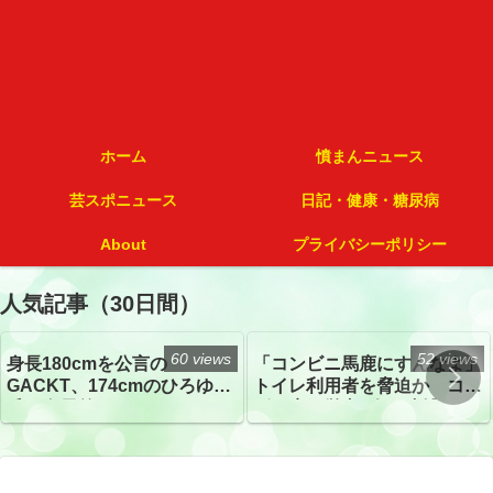
ホーム
憤まんニュース
芸スポニュース
日記・健康・糖尿病
About
プライバシーポリシー
人気記事（30日間）
60 views
52 views
身長180cmを公言の
「コンビニ馬鹿にすんなよ」
GACKT、174cmのひろゆき
トイレ利用者を脅迫か コン
氏と身長差“ほぼなし”でネッ
ビニ店経営者2人を逮捕
トざわつき イベントでの写
真が話題