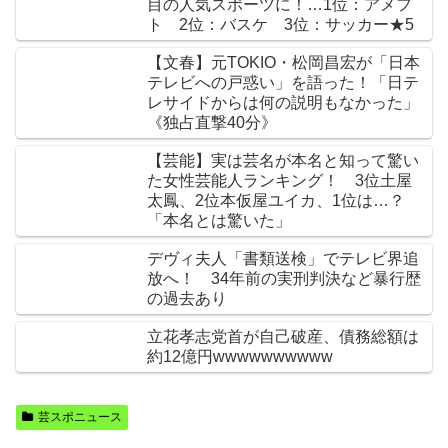
目の人気スポーツに！…1位：アメフ
ト 2位：バスケ 3位：サッカー★5
【文春】元TOKIO・松岡昌宏が「日本
テレビへの戸惑い」を語った！「日テ
レサイドからは何の説明もなかった」
《独占直撃40分》
【芸能】実は芸名が本名と知って驚い
た女性芸能人ランキング！ 3位土屋
太鳳、2位本仮屋ユイカ、1位は…？
「本名とは驚いた」
デヴィ夫人「書類送検」でテレビ界追
放へ！ 34年前の実刑判決など暴行歴
の過去あり
立花孝志党首が自己破産、債務総額は
約12億円wwwwwwwwww
芸スポニュース