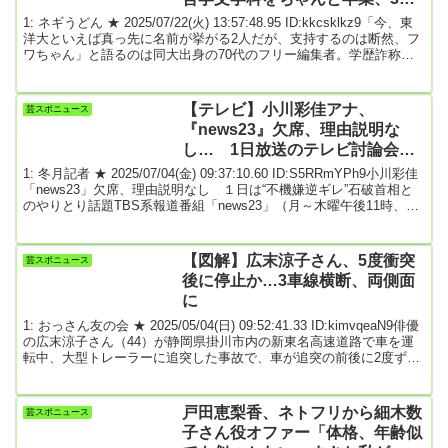
国語ペラペラ
1: ネギうどん ★ 2025/07/22(火) 13:57:48.95 ID:kkcsklkz9「今、東
洋大といえば真っ先に名前が挙がる2人だが、支持するのは断然、フ
ワちゃん」と語るのは同大出身の70代のフリー編集者。学歴詐称問
題で揺れる田久保真紀・伊東市長（55）と昨年8月のやす子への「死
んでくださーい」発信で画面から消えたフワちゃん。いずれも東洋
大に在学していた。OBの目からは母校をおとしめているのは田久保
【テレビ】小川彩佳アナ、
芸スポニュース
市長のほうだと映るらしい。「フワちゃんは卒業していて、田久保
『news23』欠席、理由説明な
さんは除籍となっているか...
し… 1日放送のテレビ討論会
で、石破首相に逆ギレされて話題
1: 冬月記者 ★ 2025/07/04(金) 09:37:10.60 ID:S5RRmYPh9小川彩佳
「news23」欠席、理由説明なし １日は“不機嫌逆ギレ”石破首相と
のやりとり話題TBS系報道番組「news23」（月～木曜午後11時、金
曜午後11時58分）のメインキャスターを務めるフリーアナウンサー
小川彩佳（40）は、3日に放送された同番組を欠席した。番組冒頭
で、コンビを組む藤森祥平キャスターが「今日は小川キャスターは
【図解】広末涼子さん、5度衝突
芸スポニュース
お休みです」と報告。金曜のメインキャスターを務めるTBSの上村
後に停止か…3車線横断、両側面
彩子アナウ...
に
1: おっさん友の会 ★ 2025/05/04(日) 09:52:41.33 ID:kimvqeaN9俳優
の広末涼子さん（44）が静岡県掛川市内の新東名高速道路で車を運
転中、大型トレーラーに追突した事故で、車が追突の前後に2度ず
つ、車線を横断するように側壁に衝突していたとみられることが3
日、捜査関係者への取材で分かった。時事通信 2025年5月4日引用元:
906: 名無しさん＠恐縮です 2025/05/04(日) 19:00:04.61 ID:5CroxiBs0
戸田恵梨香、ネトフリから細木数
芸スポニュース
相手が軽なら死亡事故の加害者だわ...
子さん役オファー「体格、年齢似