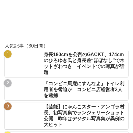
人気記事（30日間）
身長180cmを公言のGACKT、174cm
のひろゆき氏と身長差“ほぼなし”でネ
ットざわつき イベントでの写真が話
題
「コンビニ馬鹿にすんなよ」トイレ利
用者を脅迫か コンビニ店経営者2人
を逮捕
【芸能】にゃんこスター・アンゴラ村
長、初写真集でランジェリーショット
公開 昨年はデジタル写真集が異例の
大ヒット