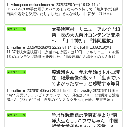
動自粛 電子タバコを持った写真
1: Ailuropoda melanoleuca ★ 2026/02/07(土) 16:08:44.74
が流出
ID:ys1MiQb09手に電子タバコのようなものを持って「無期限の活動
自粛の処分を決定いたしました」そんな厳しい回答が、2月6日に本
サイトに届いた――。人気絶頂のアイドルグループ『なにわ男子』
の西畑大吾（29）が鬼太郎役で出演していることで話題のP＆G『レ
ノア クエン酸in超消臭』シリーズのCM。ここで「ねこ娘」役で共演
太秦映画村、リニューアルで「18
芸スポニュース
し注目されたのが、モデルで女優の百瀬夢奏（15）だ。約３か月前
禁」夜の大人向けコンテンツ登場
の百瀬...
へ 『丁半博打』『拷問屋敷』詳
細発表
1: muffin ★ 2026/02/19(木) 22:22:54.14 ID:e1GHHE3092/19(木)
11:57東映太秦映画村（京都市右京区）は19日、フルリニューアル第
1期のコンテンツ詳細を発表した。18歳未満が入場不可の大人向けコ
ンテンツが登場することが明らかになった。東映太秦映画村は、今
年3月28日に第1期リニューアルオープンを迎える。名称を「太秦映
画村（英語表記：UZUMASA KYOTO VILLAGE）」に変更し、「大
渡邊渚さん 年末年始はトルコ滞
芸スポニュース
人の没入体験パーク」に生まれ変わる。村全体を舞台に展...
在 絶景画像の数々！「生きてい
てよかったなー」と感動する毎日
1: muffin ★ 2026/01/06(火) 20:31:15.69 ID:mvwsItgC92026年1月6日
4時55分元フジテレビアナウンサーで、現在はフリーで活躍する渡邊
渚さん（28）が24日、自身のインスタグラムを更新。年末年始はト
ルコに旅行に行っていたと報告した。渡邊さんは「クリスマス前か
ら年始にかけて、トルコで過ごしました。トルコはイスラム教徒が
大半なのでクリスマスはあまり関係なく、年末年始も基本的にお店
学歴詐称問題の伊東市長より“東
芸スポニュース
がやっていて、過ごしやすかったです！」とつづった。また「絶景
洋大生らしい” フワちゃん…中国
をこの目で見...
哲学文学科をちゃんと卒業、3カ