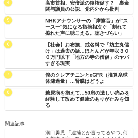
高市首相、安倍派の復権促す？ 裏金
関与議員の公認、党内外から批判
NHKアナウンサーの「摩擦音」が“ス
ースー”気になる指摘相次ぐ「割れて
擦れた声に聴こえる。聴きづらい」
【社会】お布施、戒名料で「坊主丸儲
け」は過去の話…ほとんどが年収３０
０万円以下「地方の寺の僧侶」のヤバ
すぎる現実
僕のクレアチニンとeGFR（推算糸球
体濾過量）…腎臓はどうよ
糖尿病を抱えて…50肩の激しい痛みを
経験して改めて健康のありがたみを知
る
関連記事
溝口勇児 「逮捕とか言ってるやつ､何