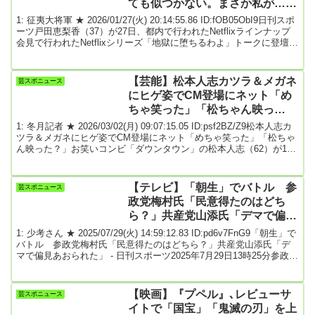
ても似つかない。まさか私が…」
地獄に堕ちるわよ
1: 征夷大将軍 ★ 2026/01/27(火) 20:14:55.86 ID:fOB05ObI9日刊スポ
ーツ戸田恵梨香（37）が27日、都内で行われたNetflixラインナップ
会見で行われたNetflixシリーズ「地獄に堕ちるわよ」トークに登壇し
た。同作で占い師・細木数子さんを演じたことが話題を呼んでいる
が「どうしちゃったんだろう？ と思って。体格もそうですし、年
齢だったり、私には似ても似つかない女性。まさか、私がやるなん
【芸能】松本人志カツラ＆メガネ
芸スポニュース
て思わなかったですし、どこの年齢を描くんだろうという不安もあ
にヒゲ姿でCM登場にネット「め
った」と演じ...
ちゃ笑った」「松ちゃん映っ
た？」★2
1: 冬月記者 ★ 2026/03/02(月) 09:07:15.05 ID:psf2BZ/Z9松本人志カ
ツラ＆メガネにヒゲ姿でCM登場にネット「めちゃ笑った」「松ちゃ
ん映った？」お笑いコンビ「ダウンタウン」の松本人志（62）が1日
放送の日本テレビ「ダウンタウンのガキの使いやあらへんで!」（日
曜後11・25）でのCMで起用された美容外科「高須クリニック」に登
場。松本の登場にネットも大盛り上がりとなった。CMでは高須院長
【テレビ】「朝生」でバトル 参
芸スポニュース
がヘリコプターを操縦し、移動する恒例のシーンから始まり、会議
政党梅村氏「民意得たのはどち
している様子が流れ...
ら？」共産党山添氏「デマで偏見
あおられた」
1: 少考さん ★ 2025/07/29(火) 14:59:12.83 ID:pd6v7FnG9「朝生」で
バトル 参政党梅村氏「民意得たのはどちら？」共産党山添氏「デ
マで偏見あおられた」 - 日刊スポーツ2025年7月29日13時25分参政党
の梅村みずほ参院議員と、共産党の山添拓政策委員長が27日放送の
BS朝日「朝まで生テレビ！」に出演。外国人政策についての議論で
激しい応酬を繰り広げた。参政党が参院選で14議席と躍進したこと
【映画】『プペル』､レビューサ
芸スポニュース
について聞かれた梅村氏は「私たちのもとにたくさん寄せられたの
イトで「国宝」「鬼滅の刃」を上
は、現状に対...