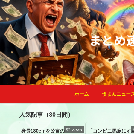
ホーム
憤まんニュー
人気記事（30日間）
61 views
身長180cmを公言の
「コンビニ馬鹿にす