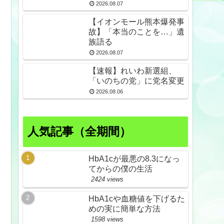
倒産も発生
2026.08.07
【イオンモール熊本爆発事
故】「本当のことを…」遺
族語る
2026.08.07
【速報】れいわ新選組、
「いのちの党」に党名変更
2026.08.06
人気記事（全期間）
HbA1cが最悪の8.3になっ
てからの僕の生活
2424 views
HbA1cや血糖値を下げるた
めの実に簡単な方法
1598 views