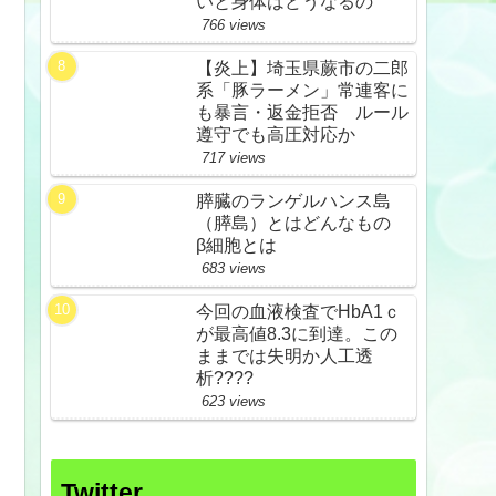
いと身体はどうなるの
766 views
【炎上】埼玉県蕨市の二郎
系「豚ラーメン」常連客に
も暴言・返金拒否 ルール
遵守でも高圧対応か
717 views
膵臓のランゲルハンス島
（膵島）とはどんなもの
β細胞とは
683 views
今回の血液検査でHbA1ｃ
が最高値8.3に到達。この
ままでは失明か人工透
析????
623 views
Twitter