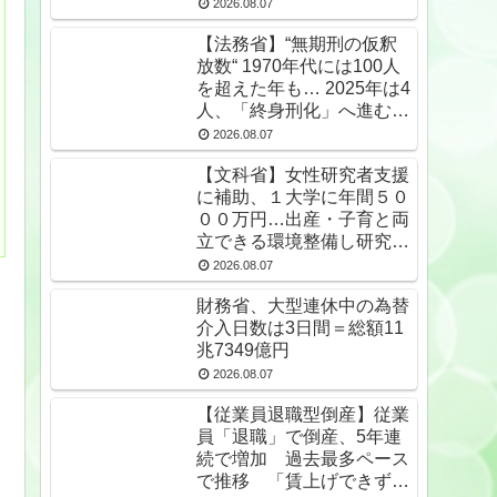
2026.08.07
【法務省】“無期刑の仮釈
放数“ 1970年代には100人
を超えた年も… 2025年は4
人、「終身刑化」へ進む
無期受刑者は24年末で
2026.08.07
1650人★2
【文科省】女性研究者支援
に補助、１大学に年間５０
００万円…出産・子育と両
立できる環境整備し研究力
底上げ
2026.08.07
財務省、大型連休中の為替
介入日数は3日間＝総額11
兆7349億円
2026.08.07
【従業員退職型倒産】従業
員「退職」で倒産、5年連
続で増加 過去最多ペース
で推移 「賃上げできず」