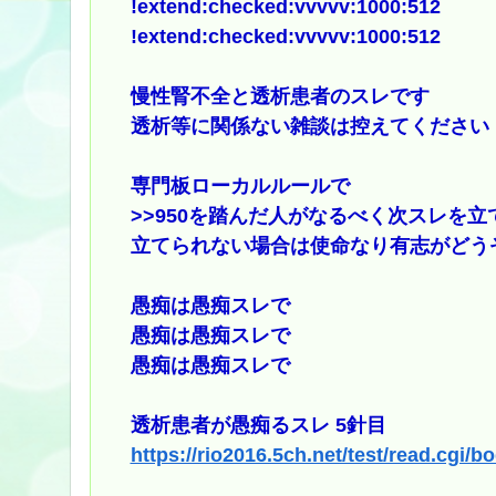
!extend:checked:vvvvv:1000:512
!extend:checked:vvvvv:1000:512
慢性腎不全と透析患者のスレです
透析等に関係ない雑談は控えてください
専門板ローカルルールで
>>950
を踏んだ人がなるべく次スレを立
立てられない場合は使命なり有志がどう
愚痴は愚痴スレで
愚痴は愚痴スレで
愚痴は愚痴スレで
透析患者が愚痴るスレ 5針目
https://rio2016.5ch.net/test/read.cgi/