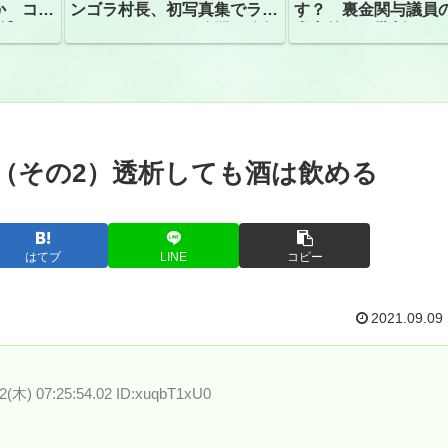
か コン
ンゴラ村長、初写真集でラン
す？ 裏金関与議員
捕
ジェリーショット公開 昨年
党内外から批判
はデジタル写真集が異例の大
ヒット
6（その2）透析しても酒は飲める
はてブ
LINE
コピー
2021.09.09
2(木) 07:25:54.02 ID:xuqbT1xU0