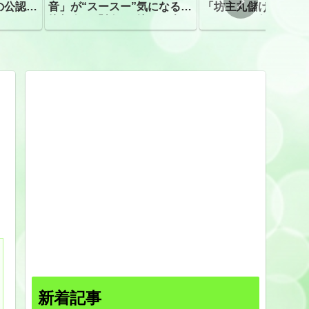
の公認、
音」が“スースー”気になる指
「坊主丸儲け」は過
摘相次ぐ「割れて擦れた声に
ほとんどが年収３０
聴こえる。聴きづらい」
下「地方の寺の僧侶
すぎる現実
新着記事