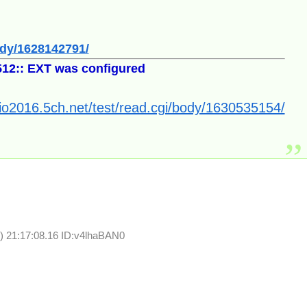
body/1628142791/
12:: EXT was configured
/rio2016.5ch.net/test/read.cgi/body/1630535154/
) 21:17:08.16 ID:v4lhaBAN0