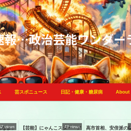
ス
芸スポニュース
日記・健康・糖尿病
About
52 views
43 views
んなよ」
【芸能】にゃんこスター・ア
高市首相、安倍派の