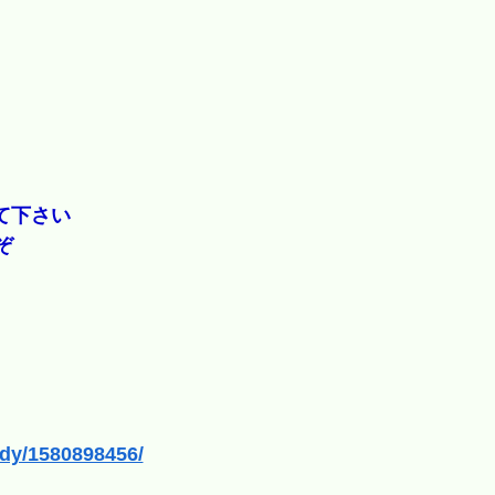
て下さい
ぞ
body/1580898456/