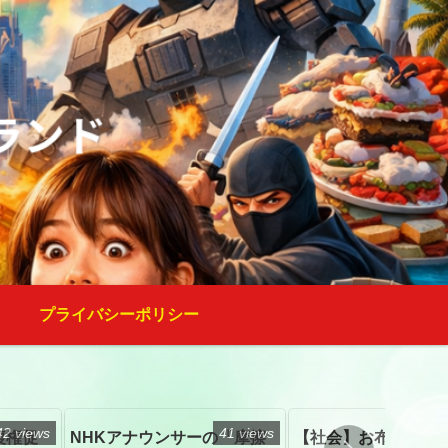
プライバシーポリシー
42 views
41 views
復権促
NHKアナウンサーの「摩擦
【社会】お布施、戒