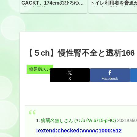
GACKT、174cmのひろゆき
トイレ利用者を脅迫
氏と身長差“ほぼなし”でネッ
ビニ店経営者2人を逮
トざわつき イベントでの写
真が話題
【５ch】慢性腎不全と透析16
糖尿病スレ
X
Facebook
1:
病弱名無しさん (ﾜｯﾁｮｲW b715-pFlC)
2021/09/0
!extend:checked:vvvvv:1000:512