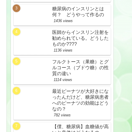
糖尿病のインスリンとは
何？ どうやって作るの
1436 views
医師からインスリン注射を
勧められている。どうした
ものか????
1136 views
フルクトース（果糖）とグ
ルコース（ブドウ糖）の性
質の違い
1114 views
最近ピーナツが大好きにな
ったんだけど、糖尿病患者
へのピーナツの効能はどう
なの？
782 views
【僕、糖尿病】血糖値が高