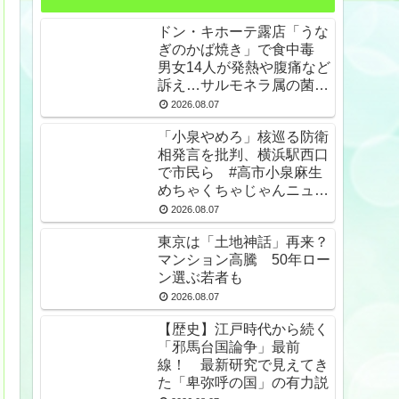
ドン・キホーテ露店「うな
ぎのかば焼き」で食中毒
男女14人が発熱や腹痛など
訴え…サルモネラ属の菌検
出
2026.08.07
「小泉やめろ」核巡る防衛
相発言を批判、横浜駅西口
で市民ら #高市小泉麻生
めちゃくちゃじゃんニュー
スdeプロテスト
2026.08.07
東京は「土地神話」再来？
マンション高騰 50年ロー
ン選ぶ若者も
2026.08.07
【歴史】江戸時代から続く
「邪馬台国論争」最前
線！ 最新研究で見えてき
た「卑弥呼の国」の有力説