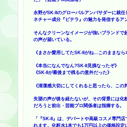
永野がSK-IIのグローバルアンバサダーに就任
ネチャー成分『ピテラ』の魅力を発信するア
そんなクリーンなイメージが強いブランドで
の声が届いている。
《まさか愛用してたSK-IIがね…このままな
《本当になんでなん?SK-II見損なったぞ》
《SK-IIが最後まで残るの意外だった》
《清潔感大切にしてくれると思ったら、この
失望の声が後を経たないが、その背景には化
だろうと前出・芸能プロ関係者は指摘する。
「『SK-II』は、デパートや高級コスメ専門
れます。化粧水1本でも1万円以上の価格設定