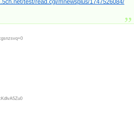
9.5ch.net/test/read.cgi/mnewsplus/1747526084/
D:gsnzsvq+0
D:KdlvA5Zu0