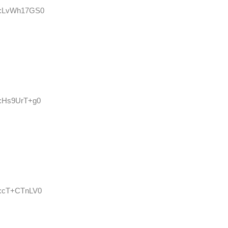
ID:LvWh17GS0
D:Hs9UrT+g0
ID:cT+CTnLV0