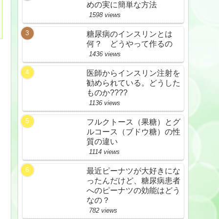
めの実に簡単な方法
1598 views
糖尿病のインスリンとは
何？ どうやって作るの
1436 views
医師からインスリン注射を
勧められている。どうした
ものか????
1136 views
フルクトース（果糖）とグ
ルコース（ブドウ糖）の性
質の違い
1114 views
最近ピーナツが大好きにな
ったんだけど、糖尿病患者
へのピーナツの効能はどう
なの？
782 views