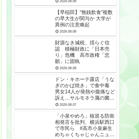
2026.08.08
【早稲田】“無銭飲食”複数
の早大生が関与か 大学が
異例の注意喚起
2026.08.08
財源なき減税、揺らぐ信
認 積極財政に「日本売
り」危機 高市政権「悲
願」に固執
2026.08.08
ドン・キホーテ露店「うな
ぎのかば焼き」で食中毒
男女14人が発熱や腹痛など
訴え…サルモネラ属の菌検
出
2026.08.07
「小泉やめろ」核巡る防衛
相発言を批判、横浜駅西口
で市民ら #高市小泉麻生
めちゃくちゃじゃんニュー