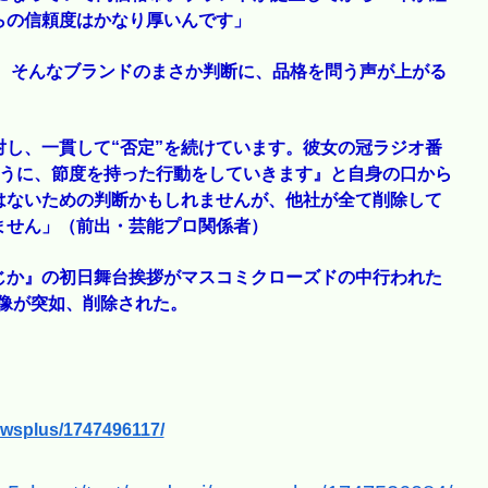
らの信頼度はかなり厚いんです」
I』。そんなブランドのまさか判断に、品格を問う声が上がる
し、一貫して“否定”を続けています。彼女の冠ラジオ番
ように、節度を持った行動をしていきます』と自身の口から
はないための判断かもしれませんが、他社が全て削除して
ません」（前出・芸能プロ関係者）
じか』の初日舞台挨拶がマスコミクローズドの中行われた
画像が突如、削除された。
newsplus/1747496117/