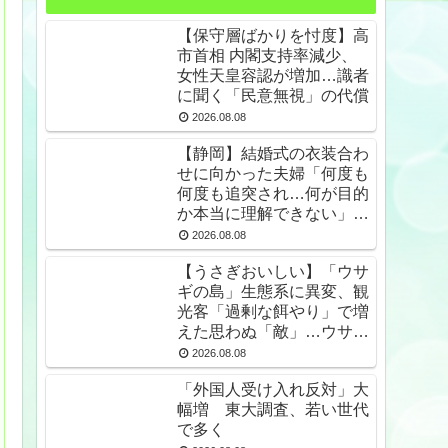
【保守層ばかりを忖度】高
市首相 内閣支持率減少、
女性天皇容認が増加…識者
に聞く「民意無視」の代償
2026.08.08
【静岡】結婚式の衣装合わ
せに向かった夫婦「何度も
何度も追突され…何が目的
か本当に理解できない」東
名高速で続いた約1.7キロ
2026.08.08
の追突
【うさぎおいしい】「ウサ
ギの島」生態系に異変、観
光客「過剰な餌やり」で増
えた思わぬ「敵」…ウサギ
襲い口でくわえる姿も 大
2026.08.08
久野島
「外国人受け入れ反対」大
幅増 東大調査、若い世代
で多く