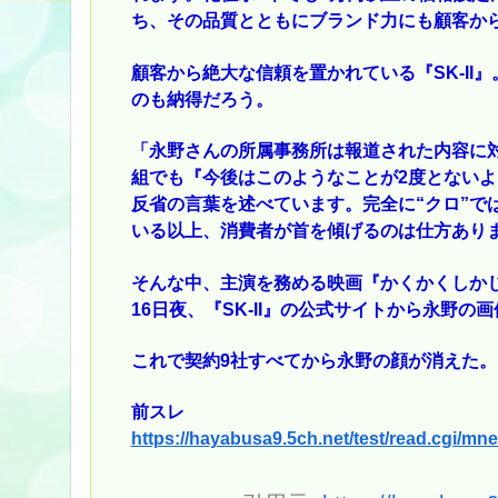
ち、その品質とともにブランド力にも顧客か
顧客から絶大な信頼を置かれている『SK-I
のも納得だろう。
「永野さんの所属事務所は報道された内容に対
組でも『今後はこのようなことが2度とない
反省の言葉を述べています。完全に“クロ”で
いる以上、消費者が首を傾げるのは仕方あり
そんな中、主演を務める映画『かくかくしか
16日夜、『SK-II』の公式サイトから永野の
これで契約9社すべてから永野の顔が消えた。
前スレ
https://hayabusa9.5ch.net/test/read.cgi/m