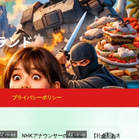
プライバシーポリシー
42 views
41 views
復権促
NHKアナウンサーの「摩擦
【社会】お布施、戒