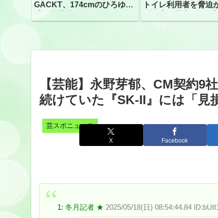
GACKT、174cmのひろゆき
トイレ利用者を脅迫
氏と身長差“ほぼなし”でネッ
ビニ店経営者2人を逮
トざわつき イベントでの写
真が話題
【芸能】永野芽郁、CM契約9
続けていた『SK-II』には「
芸スポニュース
X
Facebook
1:
冬月記者 ★
2025/05/18(日) 08:54:44.84 ID:bUtI