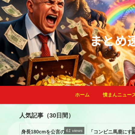
ホーム
憤まんニュー
人気記事（30日間）
61 views
身長180cmを公言の
「コンビニ馬鹿にす