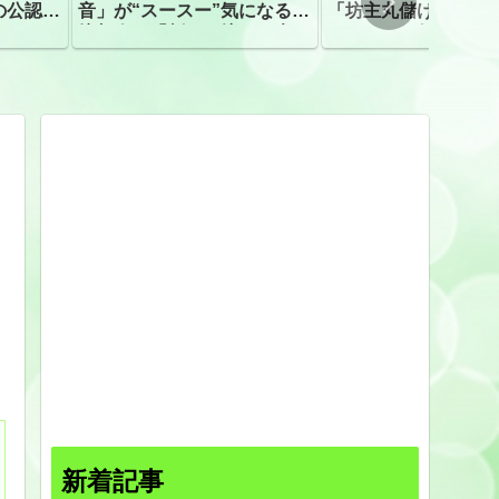
の公認、
音」が“スースー”気になる指
「坊主丸儲け」は過
摘相次ぐ「割れて擦れた声に
ほとんどが年収３０
聴こえる。聴きづらい」
下「地方の寺の僧侶
すぎる現実
し
新着記事