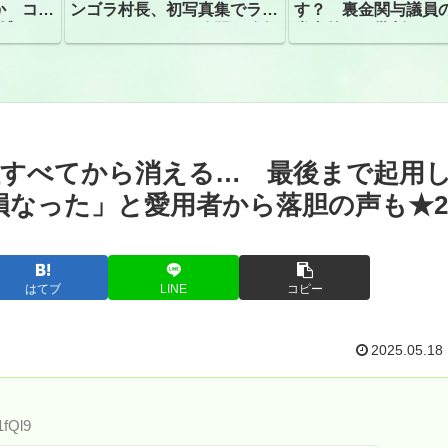
か コン
ンゴラ村長、初写真集でラン
す？ 裏金関与議員
捕
ジェリーショット公開 昨年
党内外から批判
はデジタル写真集が異例の大
ヒット
社すべてから消える… 最後まで起用
見損なった」と愛用者から落胆の声も★2
はてブ
LINE
コピー
2025.05.18
1fQl9