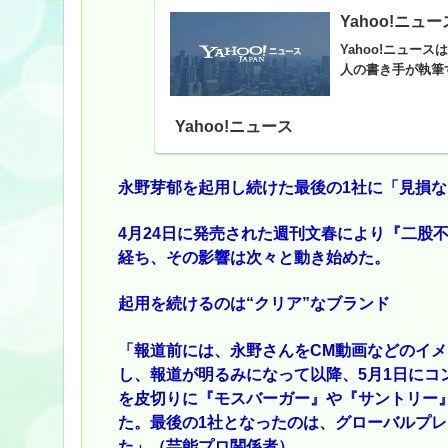
Yahoo!ニュー
Yahoo!ニュ
人の書き手が執筆
Yahoo!ニュース
永野芽郁を起用し続けた最後の1社に「見損な
4月24日に発売された週刊文春により『二股
経ち、その影響は次々と動き始めた。
起用を続けるのは“クリア”なブランド
「報道前には、永野さんをCM動画などのイメ
し、報道が明るみになって以降、5月1日にコ
を皮切りに『モスバーガー』や『サントリー
た。最後の1社となったのは、グローバルプレス
た」（芸能プロ関係者）