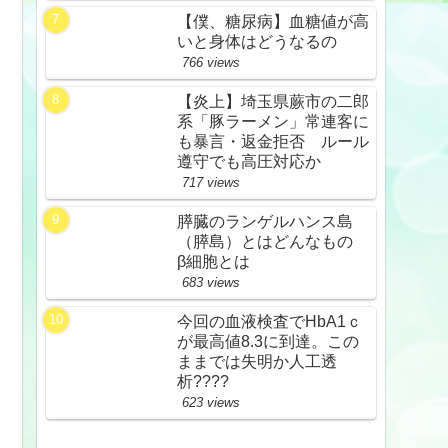
【僕、糖尿病】血糖値が高
いと身体はどうなるの
766 views
【炎上】埼玉県蕨市の二郎
系「豚ラーメン」常連客に
も暴言・返金拒否 ルール
遵守でも高圧対応か
717 views
膵臓のランゲルハンス島
（膵島）とはどんなもの
β細胞とは
683 views
今回の血液検査でHbA1ｃ
が最高値8.3に到達。この
ままでは失明か人工透
析????
623 views