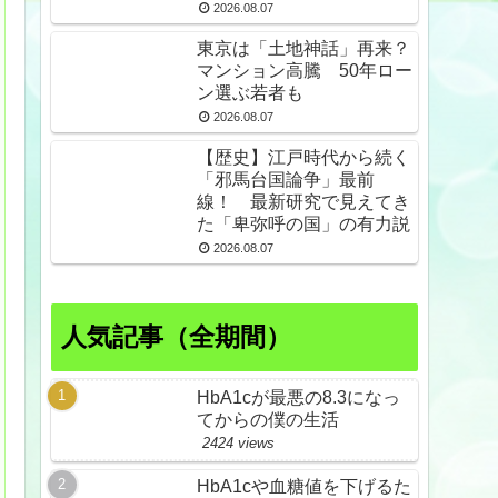
スdeプロテスト
2026.08.07
東京は「土地神話」再来？
マンション高騰 50年ロー
ン選ぶ若者も
2026.08.07
【歴史】江戸時代から続く
「邪馬台国論争」最前
線！ 最新研究で見えてき
た「卑弥呼の国」の有力説
2026.08.07
人気記事（全期間）
HbA1cが最悪の8.3になっ
てからの僕の生活
2424 views
HbA1cや血糖値を下げるた