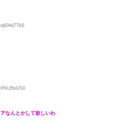
D:q604qTTk0
D:PKLf9oUS0
ニアなんとかして欲しいわ