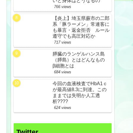
いと身体はどうなるの
766 views
【炎上】埼玉県蕨市の二郎
系「豚ラーメン」常連客に
も暴言・返金拒否 ルール
遵守でも高圧対応か
717 views
膵臓のランゲルハンス島
（膵島）とはどんなもの
β細胞とは
684 views
今回の血液検査でHbA1ｃ
が最高値8.3に到達。この
ままでは失明か人工透
析????
624 views
Twitter