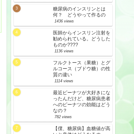
糖尿病のインスリンとは
何？ どうやって作るの
1436 views
医師からインスリン注射を
勧められている。どうした
ものか????
1136 views
フルクトース（果糖）とグ
ルコース（ブドウ糖）の性
質の違い
1114 views
最近ピーナツが大好きにな
ったんだけど、糖尿病患者
へのピーナツの効能はどう
なの？
782 views
【僕、糖尿病】血糖値が高