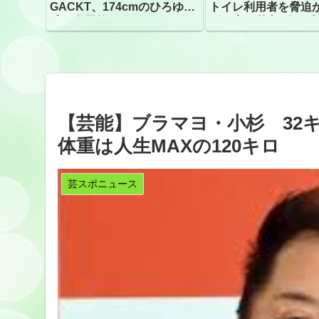
GACKT、174cmのひろゆき
トイレ利用者を脅迫
氏と身長差“ほぼなし”でネッ
ビニ店経営者2人を逮
トざわつき イベントでの写
真が話題
【芸能】ブラマヨ・小杉 32
体重は人生MAXの120キロ
芸スポニュース