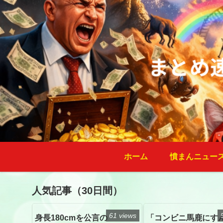
ホーム
憤まんニュー
人気記事（30日間）
61 views
身長180cmを公言の
「コンビニ馬鹿にす