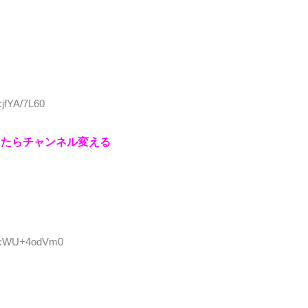
:jfYA/7L60
ったらチャンネル変える
 ID:WU+4odVm0