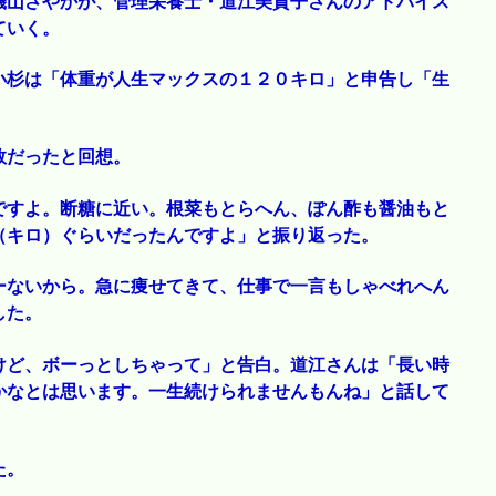
磯山さやかが、管理栄養士・道江美貴子さんのアドバイス
ていく。
小杉は「体重が人生マックスの１２０キロ」と申告し「生
敗だったと回想。
ですよ。断糖に近い。根菜もとらへん、ぽん酢も醤油もと
（キロ）ぐらいだったんですよ」と振り返った。
ーないから。急に痩せてきて、仕事で一言もしゃべれへん
した。
けど、ボーっとしちゃって」と告白。道江さんは「長い時
かなとは思います。一生続けられませんもんね」と話して
た。