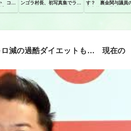
か コン
ンゴラ村長、初写真集でラン
す？ 裏金関与議員
捕
ジェリーショット公開 昨年
党内外から批判
はデジタル写真集が異例の大
ヒット
キロ減の過酷ダイエットも… 現在の