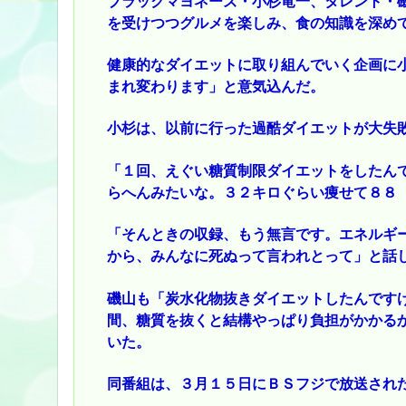
ブラックマヨネーズ・小杉竜一、タレント・
を受けつつグルメを楽しみ、食の知識を深め
健康的なダイエットに取り組んでいく企画に
まれ変わります」と意気込んだ。
小杉は、以前に行った過酷ダイエットが大失
「１回、えぐい糖質制限ダイエットをしたん
らへんみたいな。３２キロぐらい痩せて８８
「そんときの収録、もう無言です。エネルギ
から、みんなに死ぬって言われとって」と話
磯山も「炭水化物抜きダイエットしたんです
間、糖質を抜くと結構やっぱり負担がかかる
いた。
同番組は、３月１５日にＢＳフジで放送され