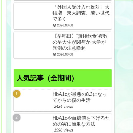
久野島
「外国人受け入れ反対」大
幅増 東大調査、若い世代
で多く
2026.08.08
【早稲田】“無銭飲食”複数
の早大生が関与か 大学が
異例の注意喚起
2026.08.08
人気記事（全期間）
HbA1cが最悪の8.3になっ
てからの僕の生活
2424 views
HbA1cや血糖値を下げるた
めの実に簡単な方法
1598 views