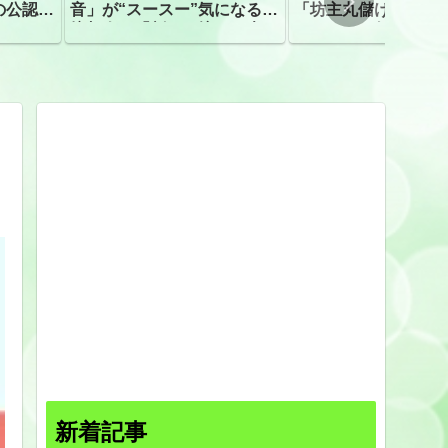
の公認、
音」が“スースー”気になる指
「坊主丸儲け」は過
摘相次ぐ「割れて擦れた声に
ほとんどが年収３０
聴こえる。聴きづらい」
下「地方の寺の僧侶
すぎる現実
新着記事