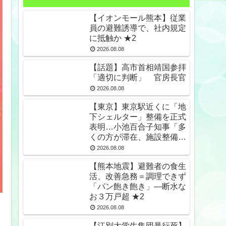
【イオンモール熊本】従業
員の避難誘導で、社内規定
に抵触か ★2
2026.08.08
【話題】高市首相靖国参拝
「適切に判断」 官房長官
2026.08.08
【東京】東京駅近くに「地
下シェルター」整備を正式
表明…小池百合子知事「多
くの方が滞在、施設整備の
効果高い」 ★2
2026.08.08
【熊本地震】避難者の食生
活、改善急務＝調理できず
「パン飽き飽き」―断水な
お３万戸超 ★2
2026.08.08
【江別大学生集団暴行死】