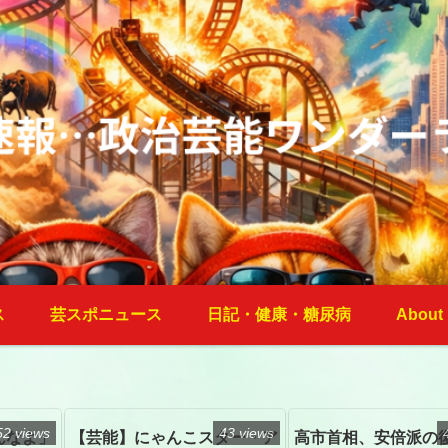
ス
芸スポニュース
日記・健康・糖尿病
About
52 views
43 views
んなよ」
【芸能】にゃんこスター・ア
高市首相、安倍派の