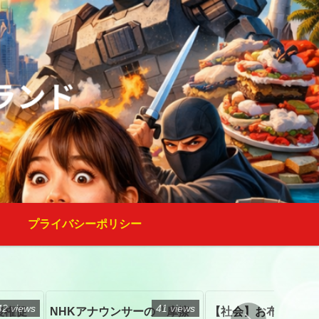
プライバシーポリシー
42 views
41 views
復権促
NHKアナウンサーの「摩擦
【社会】お布施、戒