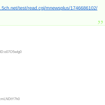
9.5ch.net/test/read.cgi/mnewsplus/1746686102/
 ID:o07O5wlg0
ID:mLNDtY7h0