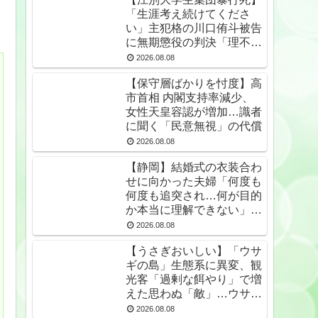
「生涯考え続けてくださ
い」主犯格の川口侑斗被告
に無期懲役の判決「理不尽
以外の何ものでもない」
2026.08.08
★2
【保守層ばかりを忖度】高
市首相 内閣支持率減少、
女性天皇容認が増加…識者
に聞く「民意無視」の代償
2026.08.08
【静岡】結婚式の衣装合わ
せに向かった夫婦「何度も
何度も追突され…何が目的
か本当に理解できない」東
名高速で続いた約1.7キロ
2026.08.08
の追突
【うさぎおいしい】「ウサ
ギの島」生態系に異変、観
光客「過剰な餌やり」で増
えた思わぬ「敵」…ウサギ
襲い口でくわえる姿も 大
2026.08.08