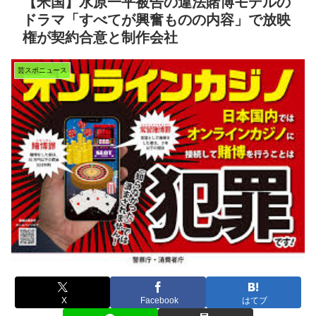
【米国】水原一平被告の違法賭博モデルの
ドラマ「すべてが興奮ものの内容」で放映
権が契約合意と制作会社
芸スポニュース
X
Facebook
はてブ