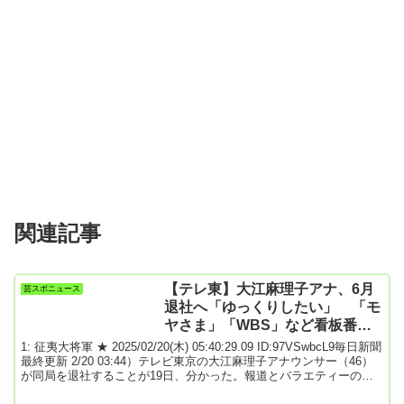
関連記事
【テレ東】大江麻理子アナ、6月
芸スポニュース
退社へ「ゆっくりしたい」 「モ
ヤさま」「WBS」など看板番組
担当で人気
1: 征夷大将軍 ★ 2025/02/20(木) 05:40:29.09 ID:97VSwbcL9毎日新聞
最終更新 2/20 03:44）テレビ東京の大江麻理子アナウンサー（46）
が同局を退社することが19日、分かった。報道とバラエティーの同
局2大番組で活躍した看板アナ。同局はスポニチ本紙の取材に「6月