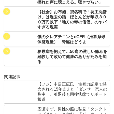
擦れた声に聴こえる。聴きづらい」
【社会】お布施、戒名料で「坊主丸儲
け」は過去の話…ほとんどが年収３０
０万円以下「地方の寺の僧侶」のヤバ
すぎる現実
僕のクレアチニンとeGFR（推算糸球
体濾過量）…腎臓はどうよ
糖尿病を抱えて…50肩の激しい痛みを
経験して改めて健康のありがたみを知
る
関連記事
【フジ】中居正広氏 性暴力認定で懸
念される15年支えた「ダンサー恋人の
胸中」、引退後も同棲状態でサポート
報道
広瀬すず、男性の服に私見「タンクト