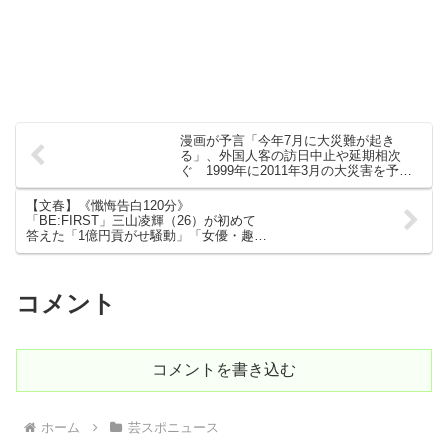
漫画が予言「今年7月に大災難が起き
る」、外国人客の訪日中止や延期相次
ぐ 1999年に2011年3月の大災害を予
言、東日本大震災が発生 ★4
【文春】《懺悔告白120分》
「BE:FIRST」三山凌輝（26）が初めて
答えた「1億円貢がせ騒動」「女優・趣里
との結婚」
コメント
コメントを書き込む
ホーム
芸スポニュース