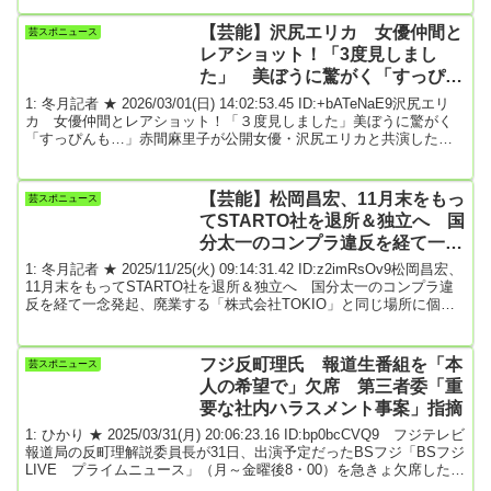
影響があったとし、「普通に大迷惑」と怒りをあらわにした。怒り
の対象を明示しているわけではないが、小学館の漫画配信アプリ
【芸能】沢尻エリカ 女優仲間と
芸スポニュース
「マンガワン」問題への意見として受け止められている。田村氏の
レアショット！「3度見しまし
公式サイト...
た」 美ぼうに驚がく「すっぴん
も…」
1: 冬月記者 ★ 2026/03/01(日) 14:02:53.45 ID:+bATeNaE9沢尻エリ
カ 女優仲間とレアショット！「３度見しました」美ぼうに驚がく
「すっぴんも…」赤間麻里子が公開女優・沢尻エリカと共演した女
優の３ショットが公開された。映画「＃拡散」（白金監督）で沢尻
と共演した女優の赤間麻里子が１日までに自身のインスタグラムを
更新。２月２７日に都内で行われた初日舞台あいさつを振り返り
【芸能】松岡昌宏、11月末をもっ
芸スポニュース
「たくさんドレスお褒め頂きありがとうございます！嬉しい」と反
てSTARTO社を退所＆独立へ 国
響に喜び「選んでくださったのはスタイリ...
分太一のコンプラ違反を経て一念
発起
1: 冬月記者 ★ 2025/11/25(火) 09:14:31.42 ID:z2imRsOv9松岡昌宏、
11月末をもってSTARTO社を退所＆独立へ 国分太一のコンプラ違
反を経て一念発起、廃業する「株式会社TOKIO」と同じ場所に個人
事務所を設立【全文公開・前編】今年、35年の歴史に終止符を打っ
たTOKIO。そのグループに半生を捧げた男、松岡昌宏（48才）が、
ある決断を下したという。故郷に思いをはせながら新天地へと踏み
フジ反町理氏 報道生番組を「本
芸スポニュース
出す彼の胸の内には、かつての仲間への“揺らがぬ愛”が刻まれていた
人の希望で」欠席 第三者委「重
──。10月...
要な社内ハラスメント事案」指摘
1: ひかり ★ 2025/03/31(月) 20:06:23.16 ID:bp0bcCVQ9 フジテレビ
報道局の反町理解説委員長が31日、出演予定だったBSフジ「BSフジ
LIVE プライムニュース」（月～金曜後8・00）を急きょ欠席した。
番組冒頭に姿はなく「本人希望で出演見合わせたいとのこと」と説