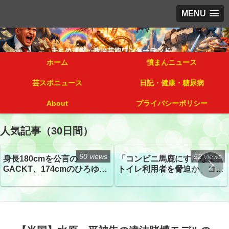
MENU
ホーム
憤まんニュース
芸スポニュース
日記・健康・糖尿病
About
プライバシーポリシー
人気記事（30日間）
60 views
52 views
身長180cmを公言の
「コンビニ馬鹿にすんなよ」
GACKT、174cmのひろゆき
トイレ利用者を脅迫か コン
氏と身長差“ほぼなし”でネッ
ビニ店経営者2人を逮捕
トざわつき イベントでの写
真が話題