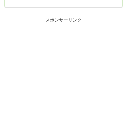
われ、終わってみれば、自民党の歴史的圧勝で幕を閉じた衆院選。
自民党は単独で過半数超えとなる316議席を獲得し、連立を組む維新
の36議席とあわせて衆院352議席の巨大与党が誕生した。同日の20時
前から、テレビでも各局が一斉に選挙特番を放送。テレビ朝日は
『報道ステーション...
スポンサーリンク