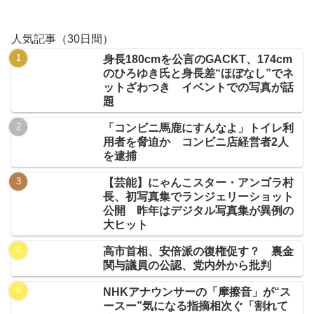
人気記事（30日間）
身長180cmを公言のGACKT、174cm
のひろゆき氏と身長差“ほぼなし”でネ
ットざわつき イベントでの写真が話
題
「コンビニ馬鹿にすんなよ」トイレ利
用者を脅迫か コンビニ店経営者2人
を逮捕
【芸能】にゃんこスター・アンゴラ村
長、初写真集でランジェリーショット
公開 昨年はデジタル写真集が異例の
大ヒット
高市首相、安倍派の復権促す？ 裏金
関与議員の公認、党内外から批判
NHKアナウンサーの「摩擦音」が“ス
ースー”気になる指摘相次ぐ「割れて