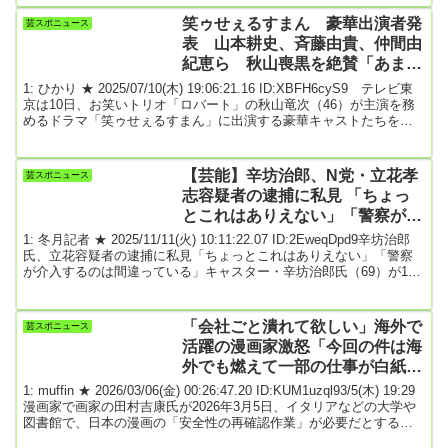
下旬に退社する予定です。理由についてはゆっくりしたいと伺って
います」と答えた。今後については「当面はフリーでの活動や他局
笑ゥせぇるすまん 豪華出演者発
芸スポニュース
に出演することはないと聞いています」と話している。フェリス女
表 山本耕史、斉藤由貴、仲間由
学院大卒業後、2...
紀恵ら 秋山喪黒を絶賛「あまり
にも完璧」
1: ひかり ★ 2025/07/10(木) 19:06:21.16 ID:XBFH6cyS9 テレビ東
京は10日、お笑いトリオ「ロバート」の秋山竜次（46）が主演を務
めるドラマ「笑ゥせぇるすまん」に出演する豪華キャストたちを発
表した。第1話に出演する山本耕史（48）は「いたよ！喪黒福造！な
んならメークとかもいらなくない？」と秋山喪黒に太鼓判。第2話出
演の斉藤由貴（58）も「あまりにも完璧」と、その存在感を絶賛し
【芸能】辛坊治郎、N党・立花孝
芸スポニュース
た。同ドラマは7月18日から全12話を3週に分けてPrime Videoで独占
志容疑者の逮捕に私見 「ちょっ
配信さ...
とこれはありえない」「警察が介
入するのは間違っている」
1: 冬月記者 ★ 2025/11/11(火) 10:11:22.07 ID:2EweqDpd9辛坊治郎
氏、立花容疑者の逮捕に私見「ちょっとこれはありえない」「警察
が介入するのは間違っている」キャスター・辛坊治郎氏（69）が10
日に自身のYouTubeチャンネルを更新。政治団体「NHKから国民を
守る党」党首の立花孝志容疑者（58）が、名誉毀損（きそん）の疑
いで兵庫県警に逮捕されたことにコメントした。立花容疑者は今年1
「会社ごと潰れて欲しい」海外で
芸スポニュース
月に亡くなった竹内英明元兵庫県議に対し、生前、死亡後も街頭演
活躍の漫画家激怒「今回の件は海
説などで名誉を傷つけ...
外でも燃えて一部の仕事が白紙…
大迷惑」「マンガワン」問題に言
1: muffin ★ 2026/03/06(金) 00:26:47.20 ID:KUM1uzql93/5(木) 19:29
及か
漫画家で画家の田村吉康氏が2026年3月5日、イタリアなどの大学や
図書館で、日本の漫画の「安全性の再確認作業」が必要だとする意
見が出ているとXで明かした。自身の一部の仕事が白紙になるなどの