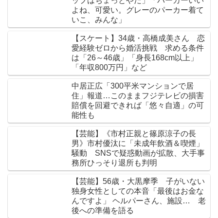
ップはちょっとやだ」「パーカーいい
よね、可愛い。グレーのパーカー着て
いこ、みんな」
【スケート】34歳・高橋成美さん 恋
愛経験ゼロから婚活挑戦 求める条件
は「26～46歳」「身長168cm以上」
「年収800万円」など
中居正広「300平米マンションで居
住」報道…このままフジテレビの損害
賠償を回避できれば「悠々自適」の可
能性も
【芸能】《市村正親と篠原涼子の長
男》市村優汰に「未成年飲酒＆喫煙」
騒動 SNSで疑惑動画が拡散、大手事
務所ひっそり退所も判明
【芸能】56歳・大黒摩季 子がいない
独身女性としての本音「最後はお金な
んですよ」 ヘルパーさん、施設… 老
後への準備を語る