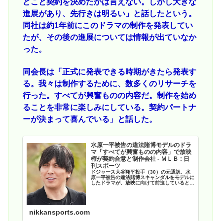
どこと契約を決めたかは言えない。しかし大きな
進展があり、先行きは明るい」と話したという。
同社は約1年前にこのドラマの制作を発表してい
たが、その後の進展については情報が出ていなか
った。
同会長は「正式に発表できる時期がきたら発表す
る。我々は制作するために、数多くのリサーチを
行った。すべてが興奮ものの内容だ。制作を始め
ることを非常に楽しみにしている。契約パートナ
ーが決まって喜んでいる」と話した。
水原一平被告の違法賭博モデルのドラ
マ「すべてが興奮ものの内容」で放映
権が契約合意と制作会社 - ＭＬＢ : 日
刊スポーツ
ドジャース大谷翔平投手（30）の元通訳、水
原一平被告の違法賭博スキャンダルをモデルに
したドラマが、放映に向けて前進していると、
複数の米メディアが23日（日本時… - 日刊ス
ポーツ新聞社のニュースサイト、ニッカンスポ
ーツ・コム（nikkansports.com）
nikkansports.com