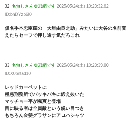
32:
名無しさん＠恐縮です
2025/05/24(土) 10:23:32.82
ID:bhDYzb6I0
仮名手本忠臣蔵の「大星由良之助」みたいに大谷の名前変
えたらセーフで押し通す気だろこれ
33:
名無しさん＠恐縮です
2025/05/24(土) 10:23:39.80
ID:X0bntad10
レッドカーペットに
極悪刑務所でバッキバキに鍛え抜いた
マッチョ一平が颯爽と登場
目に映る者は全員敵という鋭い目つき
もちろん金髪グラサンにアロハシャツ