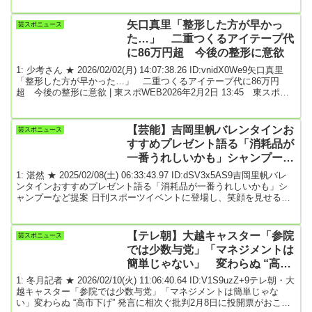
明が読み上げられた。中居正広氏（52）と女性とのトラブルに端を
発する、同局の問題を調査した第三者委員会はこの日、調査報告を
矢口真里「整形した方が早かっ
芸スポニュース
発表。この中で、「重要な社内ハラスメント事案」として2つのケー
た…」 二重つくるアイテープ代
スが公表された。...
に86万円超 今後の整形に意欲
1: 少考さん ★ 2026/02/02(月) 14:07:38.26 ID:vnidX0We9矢口真里
「整形した方が早かった…」 二重つくるアイテープ代に86万円
超 今後の整形に意欲 | 東スポWEB2026年2月2日 13:45 東スポ
WEB元モーニング娘。でタレントの矢口真里（４３）が、１日深夜
放送の「有吉クイズ」（テレビ朝日系）に出演。整形疑惑を否定し
た。番組ではお金にまつわるトークを展開。矢口は「私１８歳の時
【芸能】吉岡里帆バレンタインお
芸スポニュース
から、アイテープっていう二重にするテープを使ってるんですよ。
すすめプレゼント語る「消耗品が
それが１個１５００...
一番うれしいかも」シャンプーな
ど提案
1: 湛然 ★ 2025/02/08(土) 06:33:43.97 ID:dSV3x5AS9吉岡里帆バレ
ンタインおすすめプレゼント語る「消耗品が一番うれしいかも」シ
ャンプーなど提案 日刊スポーツイベントに登場し、笑顔を見せる吉
岡里帆（撮影・足立雅史）イベントに登場した吉岡里帆（右）と成
田凌（撮影・足立雅史）吉岡里帆（32）がバレンタインでもらって
うれしいおすすめプレゼントを提案した。7日、東京・西銀座チャン
【テレ朝】大越キャスター「参院
芸スポニュース
スセンターで行われた「バレンタインジャンボ宝くじ」「バレンタ
では少数与党」「マネジメントは
インジャンボミニ」発売記念イベ...
簡単じゃない」 変わらぬ “高市
下げ” 発言に相次ぐ批判
1: 冬月記者 ★ 2026/02/10(火) 11:06:40.64 ID:V1S9uzZ+9テレ朝・大
越キャスター「参院では少数与党」「マネジメントは簡単じゃな
い」変わらぬ “高市下げ” 発言に相次ぐ批判2月8日に投開票がおこな