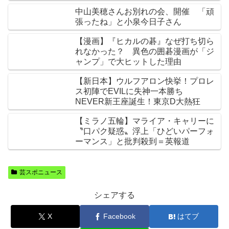
中山美穂さんお別れの会、開催 「頑
張ったね」と小泉今日子さん
【漫画】『ヒカルの碁』なぜ打ち切ら
れなかった？ 異色の囲碁漫画が「ジ
ャンプ」で大ヒットした理由
【新日本】ウルフアロン快挙！プロレ
ス初陣でEVILに失神一本勝ち
NEVER新王座誕生！東京D大熱狂
【ミラノ五輪】マライア・キャリーに
〝口パク疑惑〟浮上「ひどいパーフォ
ーマンス」と批判殺到＝英報道
芸スポニュース
シェアする
X
Facebook
はてブ