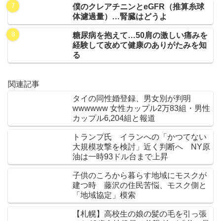
僕のクレアチニンとeGFR（推算糸球
体濾過量）…腎臓はどうよ
糖尿病を抱えて…50肩の激しい痛みを
経験して改めて健康のありがたみを知
る
関連記事
タイの同性婚登録、男女別が判明
wwwwww 女性カップル2万83組・男性
カップル6,204組と報道
トランプ氏 イランへの「かつてない
大規模攻撃を検討」近く判断へ NY原
油は一時93ドル台まで上昇
子供のころから暮らす地域にモスクが
建つ時 藤沢の住民苦悩、モスク側と
「地域協定」模索
【札幌】高校生の娘の髪の毛を引っ張