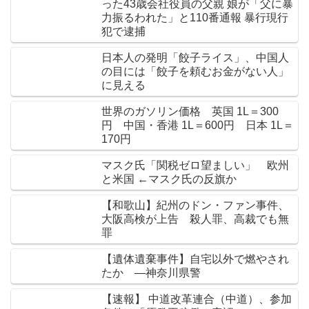
った43歳会社役員の父親 娘が「父に暴
力振るわれた」と110番通報 暴行現行
犯で逮捕
日本人の発明「餃子ライス」、中国人
の目には「餃子を頼むお金がない人」
に見える
世界のガソリン価格 英国 1L＝300
円 中国・香港 1L＝600円 日本 1L＝
170円
マスク氏「関税ゼロ望ましい」 欧州
と米国 ←マスク氏の反旗か
【和歌山】紀州のドン・ファン事件、
大阪高検が上告 殺人罪、高裁でも無
罪
【遺体遺棄事件】自宅以外で燃やされ
たか ―神奈川県警
【速報】 中道改革連合（中道）、参加