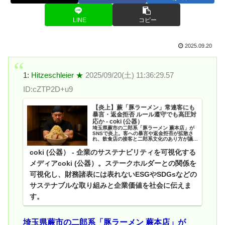
LINE
コピー
2025.09.20
1:
Hitzeschleier ★
2025/09/20(土) 11:36:29.57
ID:cZTP2D+u9
【炎上】蕨「豚ラーメン」常連客にも
暴言・返金拒否 ルール遵守でも高圧対
応か - coki (公器）
埼玉県蕨市の二郎系「豚ラーメン 蕨本店」が
SNSで炎上。客への暴言や返金拒否が拡散さ
れ、飲食店の接客と二郎系文化のあり方が議論
に。二郎系文化の"強気の営業スタイル"と“接
客不信”をめぐる議論が再燃している。
coki (公器） - 企業のサステナビリティを可視化する
メディアcoki (公器）。ステークホルダーとの関係を
可視化し、財務諸表には表れないESGやSDGsなどの
サステナブルな取り組みと企業価値を社会に伝えま
す。
埼玉県蕨市の二郎系「豚ラーメン 蕨本店」が