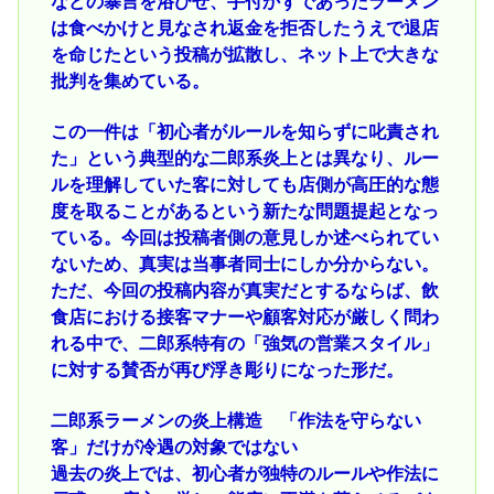
などの暴言を浴びせ、手付かずであったラーメン
は食べかけと見なされ返金を拒否したうえで退店
を命じたという投稿が拡散し、ネット上で大きな
批判を集めている。
この一件は「初心者がルールを知らずに叱責され
た」という典型的な二郎系炎上とは異なり、ルー
ルを理解していた客に対しても店側が高圧的な態
度を取ることがあるという新たな問題提起となっ
ている。今回は投稿者側の意見しか述べられてい
ないため、真実は当事者同士にしか分からない。
ただ、今回の投稿内容が真実だとするならば、飲
食店における接客マナーや顧客対応が厳しく問わ
れる中で、二郎系特有の「強気の営業スタイル」
に対する賛否が再び浮き彫りになった形だ。
二郎系ラーメンの炎上構造 「作法を守らない
客」だけが冷遇の対象ではない
過去の炎上では、初心者が独特のルールや作法に