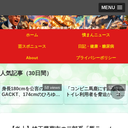
MENU
ホーム
憤まんニュース
芸スポニュース
日記・健康・糖尿病
About
プライバシーポリシー
人気記事（30日間）
58 views
52 views
身長180cmを公言の
「コンビニ馬鹿にすんなよ」
GACKT、174cmのひろゆき
トイレ利用者を脅迫か コン
氏と身長差“ほぼなし”でネッ
ビニ店経営者2人を逮捕
トざわつき イベントでの写
真が話題