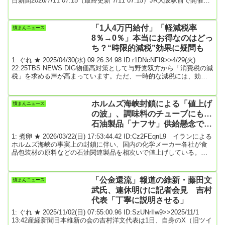
日新聞2026/7/11 07:15（最終更新 7/11 07:15）JR大阪駅前で開催さ
れたデモに参加する人々＝大阪市で2026年7月10日午後7時55分、国
本ようこ撮影JR大阪駅周辺で10日、市民有志によるデモ「“めちゃく
ちゃな政治に抗議”を見せるスタンディング＠梅田」があった。約
「1人4万円給付」「軽減税率
憤まんニュース
600人（主催者発表）がプラカードを手に街...
8％→0％」本当にお得なのはどっ
ち？“時限的減税”効果に疑問も
1: ぐれ ★ 2025/04/30(水) 09:26:34.98 ID:r1DNcNFI9>>4/29(火)
22:25TBS NEWS DIG物価高対策として与野党双方から「消費税の減
税」を求める声が高まっています。ただ、一時的な減税には、効果
を疑問視する声も上がっています。減税は実現するのでしょうか？
給付と減税、どちらがお得？消費税減税の効果は井上貴博キャスタ
ー：選挙を前にして一気に過熱してきたのが「減税策」です。どの
ホルムズ海峡封鎖による「値上げ
憤まんニュース
くらいの期間、そして財源をどうするのか。様々な課題があります
の波」、調味料のチューブにも…
が、給付と言...
石油製品「ナフサ」供給懸念でエ
チレン減産
1: 煮卵 ★ 2026/03/22(日) 17:53:44.42 ID:Cz2FEqnL9 イランによる
ホルムズ海峡の事実上の封鎖に伴い、国内の化学メーカー各社が食
品包装材の原料などの石油関連製品を相次いで値上げしている。原
油から精製するナフサの供給懸念で、基礎化学品のエチレン減産が
広がり、取引価格も上昇しているためだ。値上げ対象製品の用途は
食品包装材や建設資材など幅広く、消費者が手に取る日用品や食品
「公金還流」報道の維新・藤田文
憤まんニュース
価格に波及する可能性がある。（福原悠介）クラレは、ゼリーのカ
武氏、連休明けに記者会見 吉村
ップや調味料のチューブなど食品の包...
代表「丁寧に説明させる」
1: ぐれ ★ 2025/11/02(日) 07:55:00.96 ID:SzUNrIlw9>>2025/11/1
13:42産経新聞日本維新の会の吉村洋文代表は1日、自身のX（旧ツイ