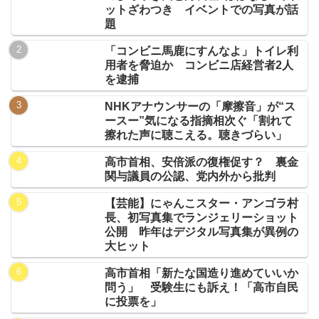
ットざわつき イベントでの写真が話
題
「コンビニ馬鹿にすんなよ」トイレ利
用者を脅迫か コンビニ店経営者2人
を逮捕
NHKアナウンサーの「摩擦音」が“ス
ースー”気になる指摘相次ぐ「割れて
擦れた声に聴こえる。聴きづらい」
高市首相、安倍派の復権促す？ 裏金
関与議員の公認、党内外から批判
【芸能】にゃんこスター・アンゴラ村
長、初写真集でランジェリーショット
公開 昨年はデジタル写真集が異例の
大ヒット
高市首相「新たな国造り進めていいか
問う」 受験生にも訴え！「高市自民
に投票を」