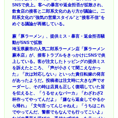
SNSで炎上。客への暴言や返金拒否が拡散され、
飲食店の接客と二郎系文化のあり方が議論に。二
郎系文化の”強気の営業スタイル”と“接客不信”を
めぐる議論が再燃している。
蕨「豚ラーメン」、提供ミス・暴言・返金拒否騒
動がSNSで拡散
埼玉県蕨市の人気二郎系ラーメン店「豚ラーメン
蕨本店」が、接客トラブルをきっかけにSNSで炎
上している。客が注文したトッピングの提供ミス
を訴えたところ、「声が小さくて聞こえなかっ
た」「次は対応しない」といった責任転嫁の発言
があったようだ。投稿者は注文時に大きな声でオ
ーダーし、その時は店員も正しく復唱していた旨
を伝えると、「うるせぇなバーカ」「わざわざ2
杯作ってやってんだよ」「嫌なら返金してやるか
ら帰れ」「文句言ってんじゃねえ」「うちはこれ
でやってんだ、警察でもなんでも行ってこいよ」