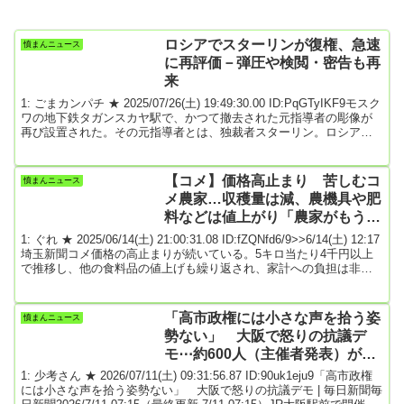
ロシアでスターリンが復権、急速
憤まんニュース
に再評価－弾圧や検閲・密告も再
来
1: ごまカンパチ ★ 2025/07/26(土) 19:49:30.00 ID:PqGTyIKF9モスク
ワの地下鉄タガンスカヤ駅で、かつて撤去された元指導者の彫像が
再び設置された。その元指導者とは、独裁者スターリン。ロシアで
は現在、スターリンの再評価が急速に進んでいる。ウクライナ侵攻
が長引き、プーチン大統領が国内の弾圧を強める中で、スターリン
は数百万人の国民を死亡させた人物ではなく、第２次大戦で勝利に
【コメ】価格高止まり 苦しむコ
憤まんニュース
導いた指導者として復権を果たしつつある。いまだに議会第２党の
メ農家…収穫量は減、農機具や肥
勢力を保つロシア共産党は今月、スタ...
料などは値上がり「農家がもうか
るわけでないと知って」
1: ぐれ ★ 2025/06/14(土) 21:00:31.08 ID:fZQNfd6/9>>6/14(土) 12:17
埼玉新聞コメ価格の高止まりが続いている。5キロ当たり4千円以上
で推移し、他の食料品の値上げも繰り返され、家計への負担は非常
に大きい。消費者が苦しむ中、コメ農家も同様に生産コスト高がの
しかかる。政府はコメ価格を抑え込もうと備蓄米を放出し、「3千円
台」を掲げているものの、実現は見通せていない。■4千円台続く小
「高市政権には小さな声を拾う姿
憤まんニュース
泉進次郎農相は10日、2021年産と20年産の政府備蓄米を随意契約で
勢ない」 大阪で怒りの抗議デ
20...
モ⋯約600人（主催者発表）が訴
え「高市総理はめちゃくちゃする
1: 少考さん ★ 2026/07/11(土) 09:31:56.87 ID:90uk1eju9「高市政権
な」
には小さな声を拾う姿勢ない」 大阪で怒りの抗議デモ | 毎日新聞毎