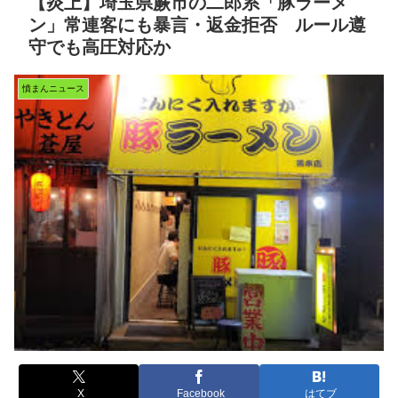
【炎上】埼玉県蕨市の二郎系「豚ラーメ
ン」常連客にも暴言・返金拒否 ルール遵
守でも高圧対応か
憤まんニュース
X
Facebook
はてブ