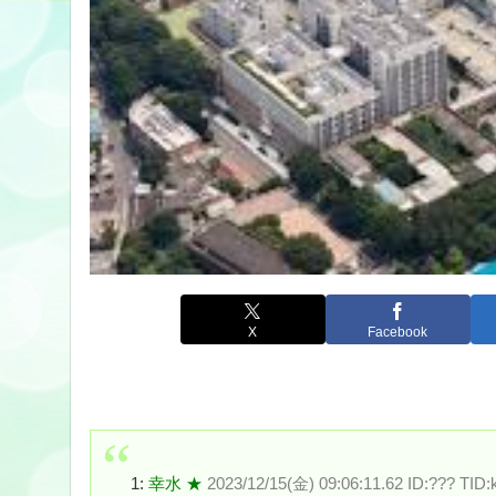
X
Facebook
1:
幸水 ★
2023/12/15(金) 09:06:11.62 ID:??? TID: