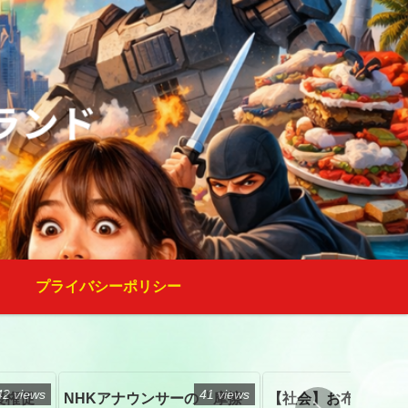
プライバシーポリシー
42 views
41 views
復権促
NHKアナウンサーの「摩擦
【社会】お布施、戒