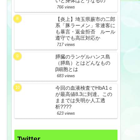
いと身体はどうなるの
766 views
【炎上】埼玉県蕨市の二郎
系「豚ラーメン」常連客に
も暴言・返金拒否 ルール
遵守でも高圧対応か
717 views
膵臓のランゲルハンス島
（膵島）とはどんなもの
β細胞とは
683 views
今回の血液検査でHbA1ｃ
が最高値8.3に到達。この
ままでは失明か人工透
析????
623 views
Twitter