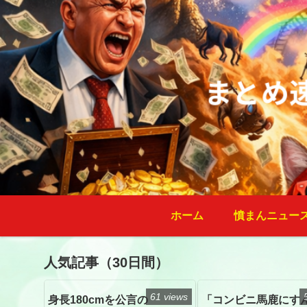
ホーム
憤まんニュー
人気記事（30日間）
61 views
身長180cmを公言の
「コンビニ馬鹿にす