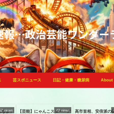
ス
芸スポニュース
日記・健康・糖尿病
About
52 views
43 views
んなよ」
【芸能】にゃんこスター・ア
高市首相、安倍派の