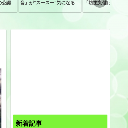
の公認、
音」が“スースー”気になる指
「坊主丸儲け」は過
摘相次ぐ「割れて擦れた声に
ほとんどが年収３０
聴こえる。聴きづらい」
下「地方の寺の僧侶
すぎる現実
新着記事