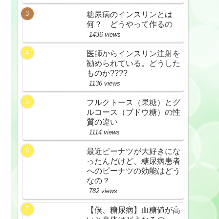
糖尿病のインスリンとは
何？ どうやって作るの
1436 views
医師からインスリン注射を
勧められている。どうした
ものか????
1136 views
フルクトース（果糖）とグ
ルコース（ブドウ糖）の性
質の違い
1114 views
最近ピーナツが大好きにな
ったんだけど、糖尿病患者
へのピーナツの効能はどう
なの？
782 views
【僕、糖尿病】血糖値が高