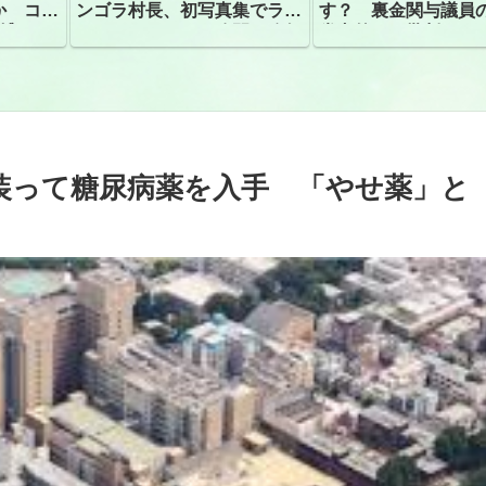
か コン
ンゴラ村長、初写真集でラン
す？ 裏金関与議員
捕
ジェリーショット公開 昨年
党内外から批判
はデジタル写真集が異例の大
ヒット
装って糖尿病薬を入手 「やせ薬」と