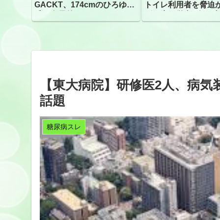
GACKT、174cmのひろゆき
トイレ利用者を脅迫
氏と身長差“ほぼなし”でネッ
ビニ店経営者2人を逮
トざわつき イベントでの写
真が話題
【東大病院】研修医2人、病気
話題
糖尿病スレ