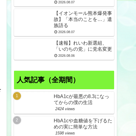
倒産も発生
2026.08.07
【イオンモール熊本爆発事
故】「本当のことを…」遺
族語る
2026.08.07
【速報】れいわ新選組、
「いのちの党」に党名変更
2026.08.06
人気記事（全期間）
を
HbA1cが最悪の8.3になっ
てからの僕の生活
2424 views
HbA1cや血糖値を下げるた
めの実に簡単な方法
1598 views