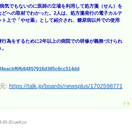
が病気でもないのに医師の立場を利用して処方箋（せん）を
などへの取材でわかった。2人は、処方箋発行の電子カルテ
ット上で「やせ薬」として紹介され、糖尿病以外での使用
療行為をするために2年以上の病院での研修が義務づけられ
う。
5fdf4eacbf6fb84857916d385c6cc514dd
元:
https://talk.jp/boards/newsplus/1702598771
3.65 ID:oeKzn