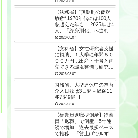
2026.08.07
【法務省】“無期刑の仮釈
放数“ 1970年代には100人
を超えた年も… 2025年は4
人、「終身刑化」へ進む
無期受刑者は24年末で
2026.08.07
1650人★2
【文科省】女性研究者支援
に補助、１大学に年間５０
００万円…出産・子育と両
立できる環境整備し研究力
底上げ
2026.08.07
財務省、大型連休中の為替
介入日数は3日間＝総額11
兆7349億円
2026.08.07
【従業員退職型倒産】従業
員「退職」で倒産、5年連
続で増加 過去最多ペース
で推移 「賃上げできず」