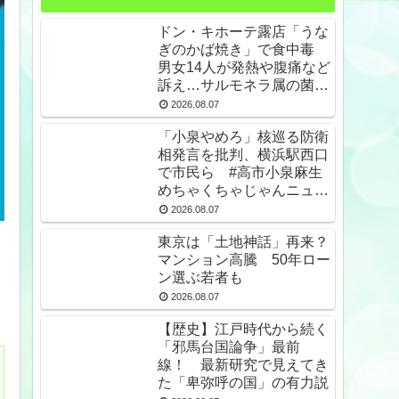
ドン・キホーテ露店「うな
ぎのかば焼き」で食中毒
男女14人が発熱や腹痛など
訴え…サルモネラ属の菌検
出
2026.08.07
「小泉やめろ」核巡る防衛
相発言を批判、横浜駅西口
で市民ら #高市小泉麻生
めちゃくちゃじゃんニュー
スdeプロテスト
2026.08.07
東京は「土地神話」再来？
マンション高騰 50年ロー
ン選ぶ若者も
2026.08.07
【歴史】江戸時代から続く
「邪馬台国論争」最前
線！ 最新研究で見えてき
た「卑弥呼の国」の有力説