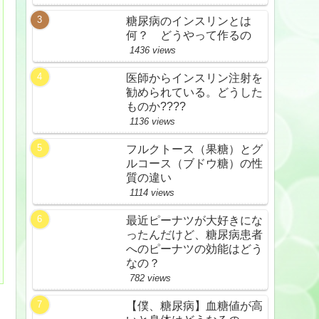
糖尿病のインスリンとは
何？ どうやって作るの
1436 views
医師からインスリン注射を
勧められている。どうした
ものか????
1136 views
フルクトース（果糖）とグ
ルコース（ブドウ糖）の性
質の違い
1114 views
最近ピーナツが大好きにな
ったんだけど、糖尿病患者
へのピーナツの効能はどう
なの？
782 views
【僕、糖尿病】血糖値が高