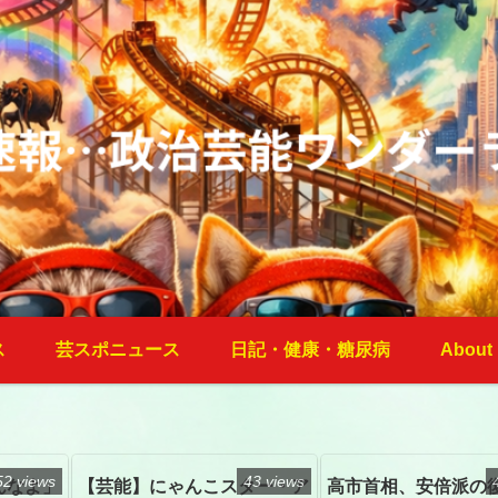
ス
芸スポニュース
日記・健康・糖尿病
About
52 views
43 views
んなよ」
【芸能】にゃんこスター・ア
高市首相、安倍派の