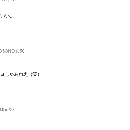
ばいいよ
ID:O5ONQYe50
ヨじゃあねえ（笑）
F9JSqX0