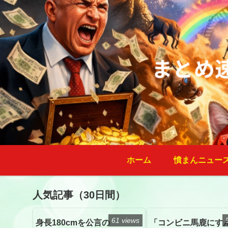
ホーム
憤まんニュー
人気記事（30日間）
61 views
身長180cmを公言の
「コンビニ馬鹿にす