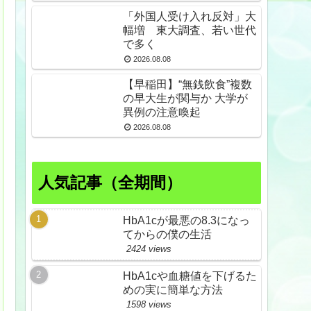
久野島
「外国人受け入れ反対」大
幅増 東大調査、若い世代
で多く
2026.08.08
【早稲田】“無銭飲食”複数
の早大生が関与か 大学が
異例の注意喚起
2026.08.08
人気記事（全期間）
HbA1cが最悪の8.3になっ
てからの僕の生活
2424 views
HbA1cや血糖値を下げるた
めの実に簡単な方法
1598 views