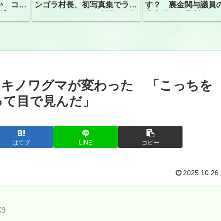
か コン
ンゴラ村長、初写真集でラン
す？ 裏金関与議員
捕
ジェリーショット公開 昨年
党内外から批判
はデジタル写真集が異例の大
ヒット
ツキノワグマが変わった 「こっちを
って目で見んだ」
はてブ
LINE
コピー
2025.10.26
X9