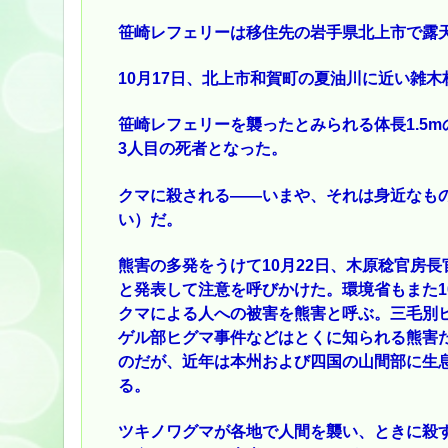
笹崎レフェリーは移住先の岩手県北上市で露
10月17日、北上市和賀町の夏油川に近い雑
笹崎レフェリーを襲ったとみられる体長1.5m
3人目の死者となった。
クマに殺される――いまや、それは身近なも
い）だ。
熊害の多発をうけて10月22日、木原稔官房長官
と発表して注意を呼びかけた。環境省もまた1
クマによる人への被害を熊害と呼ぶ。三毛別
ゲル部ヒグマ事件などはとくに知られる熊害だ
のだが、近年は本州および四国の山間部に生
る。
ツキノワグマが各地で人間を襲い、ときに殺