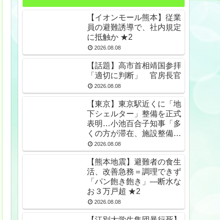
【イオンモール熊本】従業
員の避難誘導で、社内規定
に抵触か ★2
2026.08.08
【話題】高市首相靖国参拝
「適切に判断」 官房長官
2026.08.08
【東京】東京駅近くに「地
下シェルター」整備を正式
表明…小池百合子知事「多
くの方が滞在、施設整備の
効果高い」 ★2
2026.08.08
【熊本地震】避難者の食生
活、改善急務＝調理できず
「パン飽き飽き」―断水な
お３万戸超 ★2
2026.08.08
【江別大学生集団暴行死】