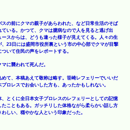
バスの前にクマの親子があらわれた、など日常生活のそば
れている。かつて、クマは臆病なので人を見ると逃げ出
ュースからは、どうも違った様子が見えてくる。人々の生
、23日には盛岡市役所裏という市の中心部でクマが目撃
について住民の声をレポートする。
クマに襲われて死んだ。
込めて、本稿あえて敬称は略す。笹崎レフェリーでいいだ
木プロレスでお会いした方も、あったかもしれない。
体、とくに全日本女子プロレスのレフェリーとしての記憶
したこともある。ガッチリした体格ながら柔らかい話し方
さわしい、穏やかな人という印象だった。