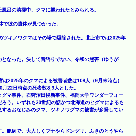
天風呂の清掃中、クマに襲われたとみられる。
木林で彼の遺体が見つかった。
のツキノワグマはその場で駆除された。北上市では2025年
のとなった。決して昔語りでない、令和の熊害（ゆうが
は2025年のクマによる被害者数は108人（9月末時点）
0月22日時点の死者数を9人とした。
ヒグマ事件、石狩沼田幌新事件、福岡大学ワンダーフォー
ろう。いずれも20世紀の話かつ北海道のヒグマによるも
息するおなじみのクマ、ツキノワグマの被害が多発してい
す。臆病で、大人しくブナやらドングリ、ふきのとうやら