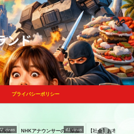
プライバシーポリシー
42 views
41 views
復権促
NHKアナウンサーの「摩擦
【社会】お布施、戒