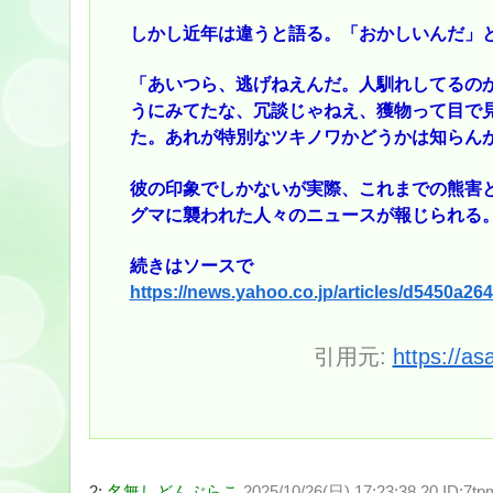
しかし近年は違うと語る。「おかしいんだ」
「あいつら、逃げねえんだ。人馴れしてるの
うにみてたな、冗談じゃねえ、獲物って目で
た。あれが特別なツキノワかどうかは知らん
彼の印象でしかないが実際、これまでの熊害
グマに襲われた人々のニュースが報じられる
続きはソースで
https://news.yahoo.co.jp/articles/d5450a
引用元:
https://as
2:
名無しどんぶらこ
2025/10/26(日) 17:23:38.20 ID:7t