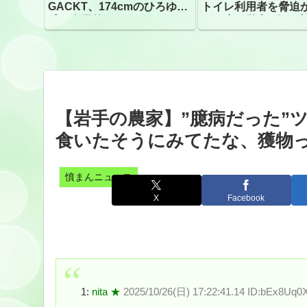
GACKT、174cmのひろゆき
トイレ利用者を脅迫
氏と身長差“ほぼなし”でネッ
ビニ店経営者2人を逮
トざわつき イベントでの写
真が話題
【岩手の農家】”臆病だった”
食いたそうにみてたな、獲物
憤まんニュース
X
Facebook
1:
nita ★
2025/10/26(日) 17:22:41.14 ID:bEx8Uq0