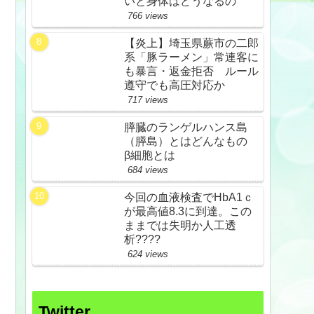
いと身体はどうなるの
766 views
【炎上】埼玉県蕨市の二郎
系「豚ラーメン」常連客に
も暴言・返金拒否 ルール
遵守でも高圧対応か
717 views
膵臓のランゲルハンス島
（膵島）とはどんなもの
β細胞とは
684 views
今回の血液検査でHbA1ｃ
が最高値8.3に到達。この
ままでは失明か人工透
析????
624 views
Twitter