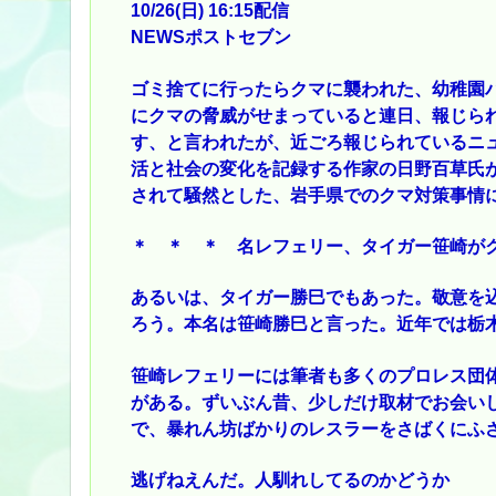
10/26(日) 16:15配信
NEWSポストセブン
ゴミ捨てに行ったらクマに襲われた、幼稚園
にクマの脅威がせまっていると連日、報じら
す、と言われたが、近ごろ報じられているニ
活と社会の変化を記録する作家の日野百草氏が
されて騒然とした、岩手県でのクマ対策事情
＊ ＊ ＊ 名レフェリー、タイガー笹崎が
あるいは、タイガー勝巳でもあった。敬意を
ろう。本名は笹崎勝巳と言った。近年では栃
笹崎レフェリーには筆者も多くのプロレス団
がある。ずいぶん昔、少しだけ取材でお会い
で、暴れん坊ばかりのレスラーをさばくにふ
逃げねえんだ。人馴れしてるのかどうか