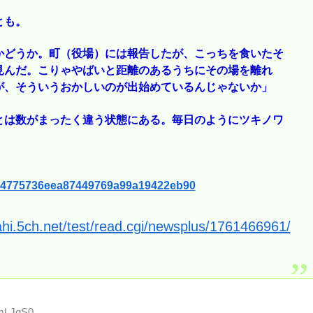
とも。
かどうか。町（役場）には報告したが、こっちを食いたそ
見んだ。こりゃやばいと距離のあるうちにその場を離れ
が、そういうおかしいのが出始めているんじゃないか」
とは数がまったく違う状態にある。毎日のようにツキノワ
。
2644775736eea87449769a99a19422eb90
ahi.5ch.net/test/read.cgi/newsplus/1761466961/
pmLJqS0