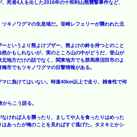
、死者4人を出した2016年の十和利山熊襲撃事件など、
。ツキノワグマの生息域だ。笹崎レフェリーが襲われた北
ザーというより熊よけブザー、熊よけの鈴を持つとのこと
当然かもしれないが、実のところ山の中がどうだ、登山が
東北地方だけの話でなく、関東地方でも群馬県沼田市のよ
青梅市でもツキノワグマの目撃情報がある。
マに負けてはいない。時速40km以上で走り、雑食性で何
験からこう語る。
がなければ人を襲ったり、ましてや人を食ったりはめった
りはあったが俺のことを見ればすぐ逃げた。タヌキとかシ