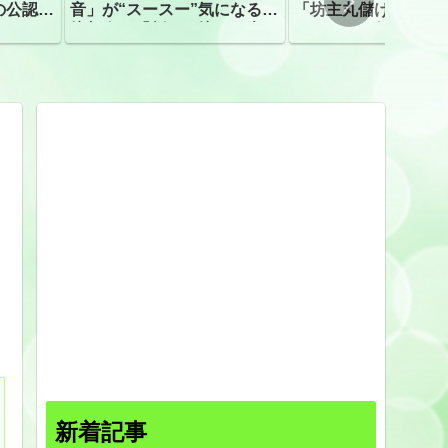
の公認、
音」が“スースー”気になる指
「坊主丸儲け」は過
摘相次ぐ「割れて擦れた声に
ほとんどが年収３０
聴こえる。聴きづらい」
下「地方の寺の僧侶
すぎる現実
新着記事