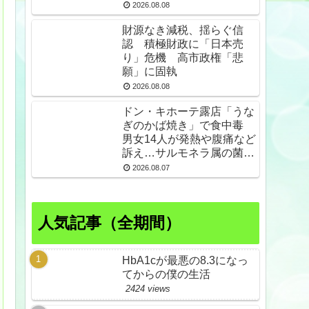
2026.08.08
財源なき減税、揺らぐ信
認 積極財政に「日本売
り」危機 高市政権「悲
願」に固執
2026.08.08
ドン・キホーテ露店「うな
ぎのかば焼き」で食中毒
男女14人が発熱や腹痛など
訴え…サルモネラ属の菌検
出
2026.08.07
人気記事（全期間）
HbA1cが最悪の8.3になっ
てからの僕の生活
2424 views