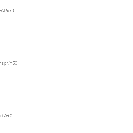
eFAPx70
PmspNY50
uIbA+0