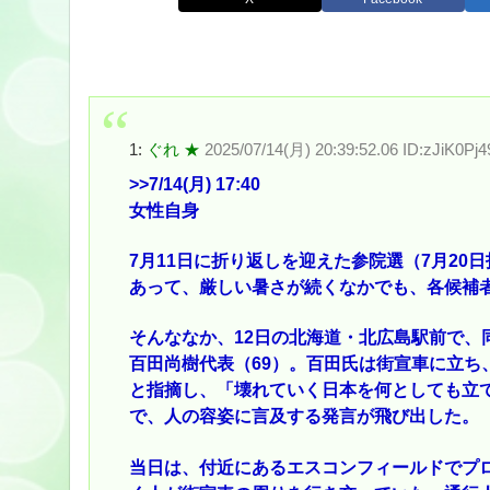
1:
ぐれ ★
2025/07/14(月) 20:39:52.06 ID:zJiK0Pj4
>>7
/14(月) 17:40
女性自身
7月11日に折り返しを迎えた参院選（7月20
あって、厳しい暑さが続くなかでも、各候補
そんななか、12日の北海道・北広島駅前で、
百田尚樹代表（69）。百田氏は街宣車に立ち
と指摘し、「壊れていく日本を何としても立
で、人の容姿に言及する発言が飛び出した。
当日は、付近にあるエスコンフィールドでプ