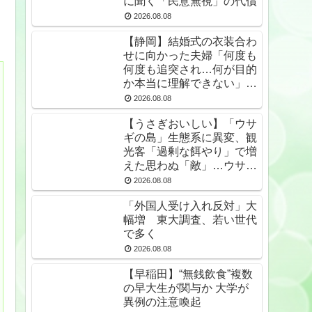
に聞く「民意無視」の代償
2026.08.08
【静岡】結婚式の衣装合わ
せに向かった夫婦「何度も
何度も追突され…何が目的
か本当に理解できない」東
名高速で続いた約1.7キロ
2026.08.08
の追突
【うさぎおいしい】「ウサ
ギの島」生態系に異変、観
光客「過剰な餌やり」で増
えた思わぬ「敵」…ウサギ
襲い口でくわえる姿も 大
2026.08.08
久野島
「外国人受け入れ反対」大
幅増 東大調査、若い世代
で多く
2026.08.08
【早稲田】“無銭飲食”複数
の早大生が関与か 大学が
異例の注意喚起