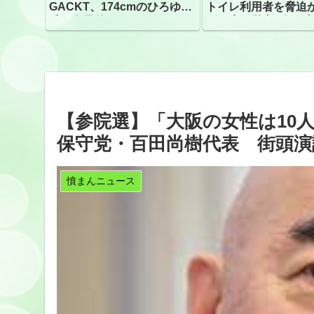
GACKT、174cmのひろゆき
トイレ利用者を脅迫
氏と身長差“ほぼなし”でネッ
ビニ店経営者2人を逮
トざわつき イベントでの写
真が話題
【参院選】「大阪の女性は10
保守党・百田尚樹代表 街頭演
憤まんニュース