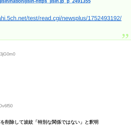
jisin/nation/jisin-https_jisin.jp_p_2491355
ahi.5ch.net/test/read.cgi/newsplus/1752493192/
sh3jG0m0
Dv6f50
稿を削除して波紋「特別な関係ではない」と釈明