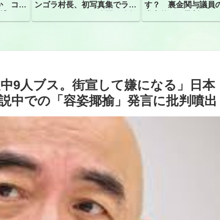
か コン
ンゴラ村長、初写真集でラン
す？ 裏金関与議員
捕
ジェリーショット公開 昨年
党内外から批判
はデジタル写真集が異例の大
ヒット
人中9人ブス。街宣して嫌になる」日本
説中での「容姿揶揄」発言に批判噴出