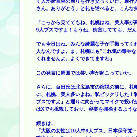
く人が街宣車の周りを行き交っていた。通行
さん。ありがとう」と礼を述べると、こんな
「こっから見ててもね、札幌はね、美人率が高
9人ブスですよ！もうね、街宣してても、だ
でも今日はね、みんな綺麗な子が手振ってく
人なんですよ。ま、札幌にも“これ気の毒やな
くれませんよ。よくできてますわ」
この発言に周囲では笑い声が起こっていた。
さらに、百田氏は北広島市の演説の前に、札
に、札幌、美人多いよね。私ビックリした！
ブスですよ」と通りに向かってマイクで投げ
はXでも拡散しており、容姿を揶揄するよう
続きは↓
「大阪の女性は10人中9人ブス」日本保守党