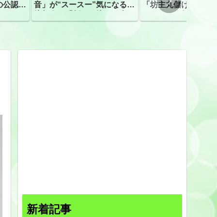
の公認、
音」が“スースー”気になる指
「坊主丸儲け」は過
摘相次ぐ「割れて擦れた声に
ほとんどが年収３０
聴こえる。聴きづらい」
下「地方の寺の僧侶
すぎる現実
新着記事