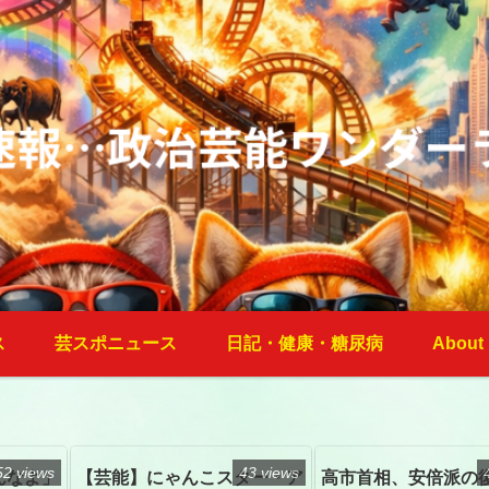
ス
芸スポニュース
日記・健康・糖尿病
About
52 views
43 views
んなよ」
【芸能】にゃんこスター・ア
高市首相、安倍派の