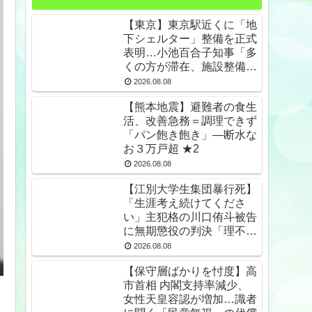
【東京】東京駅近くに「地
下シェルター」整備を正式
表明…小池百合子知事「多
くの方が滞在、施設整備の
効果高い」 ★2
2026.08.08
【熊本地震】避難者の食生
活、改善急務＝調理できず
「パン飽き飽き」―断水な
お３万戸超 ★2
2026.08.08
【江別大学生集団暴行死】
「生涯考え続けてくださ
い」主犯格の川口侑斗被告
に無期懲役の判決「理不尽
以外の何ものでもない」
2026.08.08
★2
【保守層ばかりを忖度】高
市首相 内閣支持率減少、
女性天皇容認が増加…識者