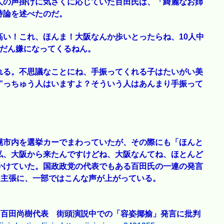
人の声掛けに気さくに応じていた百田氏は、「綺麗なお姉
持論を述べたのだ。
い！これ、ほんま！大阪なんか歩いとったらね、10人中
んだん嫌になってくるねん。
れる。不思議なことにね、手振ってくれる子はたいがい美
”っちゅう人はいますよ？そういう人はあんまり手振って
幌市内を選挙カーでまわっていたが、その際にも「ほんと
私、大阪から来たんですけどね、大阪なんてね、ほとんど
かけていた。国政政党の代表でもある百田氏の一連の発言
な主張に、一部ではこんな声が上がっている。
・百田尚樹代表 街頭演説中での「容姿揶揄」発言に批判