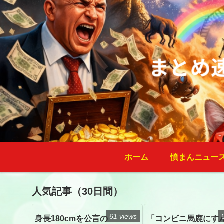
ホーム
憤まんニュー
人気記事（30日間）
61 views
身長180cmを公言の
「コンビニ馬鹿にす