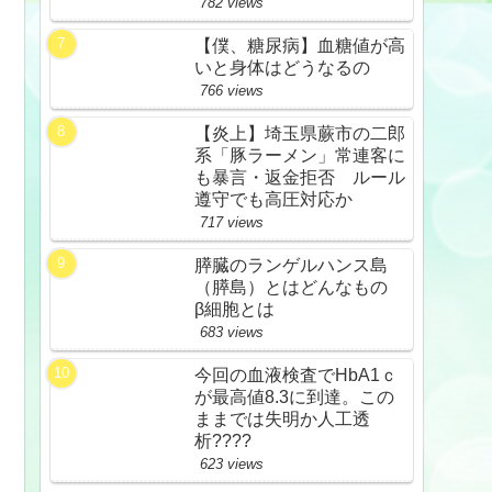
782 views
【僕、糖尿病】血糖値が高
いと身体はどうなるの
766 views
自
【炎上】埼玉県蕨市の二郎
系「豚ラーメン」常連客に
も暴言・返金拒否 ルール
遵守でも高圧対応か
717 views
膵臓のランゲルハンス島
（膵島）とはどんなもの
β細胞とは
683 views
今回の血液検査でHbA1ｃ
が最高値8.3に到達。この
ままでは失明か人工透
析????
623 views