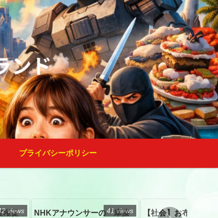
プライバシーポリシー
42 views
41 views
復権促
NHKアナウンサーの「摩擦
【社会】お布施、戒