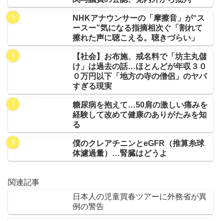
NHKアナウンサーの「摩擦音」が“ス
ースー”気になる指摘相次ぐ「割れて
擦れた声に聴こえる。聴きづらい」
【社会】お布施、戒名料で「坊主丸儲
け」は過去の話…ほとんどが年収３０
０万円以下「地方の寺の僧侶」のヤバ
すぎる現実
糖尿病を抱えて…50肩の激しい痛みを
経験して改めて健康のありがたみを知
る
僕のクレアチニンとeGFR（推算糸球
体濾過量）…腎臓はどうよ
関連記事
日本人の児童買春ツアーに外務省が異
例の警告