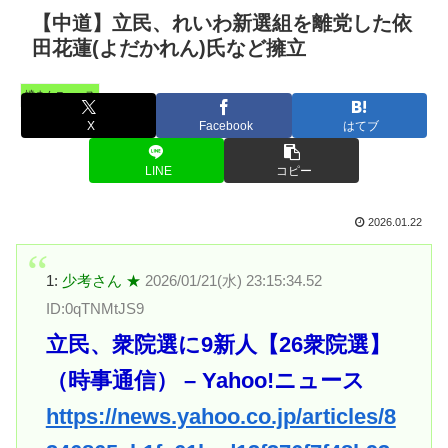
【中道】立民、れいわ新選組を離党した依
田花蓮(よだかれん)氏など擁立
憤まんニュース
X
Facebook
はてブ
LINE
コピー
2026.01.22
1:
少考さん ★
2026/01/21(水) 23:15:34.52
ID:0qTNMtJS9
立民、衆院選に9新人【26衆院選】
（時事通信） – Yahoo!ニュース
https://news.yahoo.co.jp/articles/8