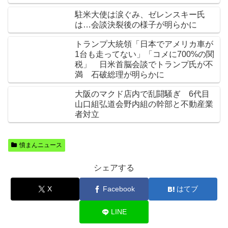
駐米大使は涙ぐみ、ゼレンスキー氏
は…会談決裂後の様子が明らかに
トランプ大統領「日本でアメリカ車が
1台も走ってない」「コメに700%の関
税」 日米首脳会談でトランプ氏が不
満 石破総理が明らかに
大阪のマクド店内で乱闘騒ぎ 6代目
山口組弘道会野内組の幹部と不動産業
者対立
憤まんニュース
シェアする
X
Facebook
はてブ
LINE