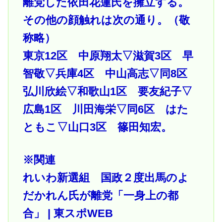
離党した依田花蓮氏を擁立する。
その他の顔触れは次の通り。（敬
称略）
東京12区 中原翔太▽滋賀3区 早
智敬▽兵庫4区 中山高志▽同8区
弘川欣絵▽和歌山1区 要友紀子▽
広島1区 川田海栄▽同6区 はた
ともこ▽山口3区 篠田知宏。
※関連
れいわ新選組 国政２度出馬のよ
だかれん氏が離党「一身上の都
合」 | 東スポWEB