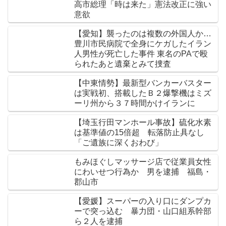
高市総理「時は来た」憲法改正に強い
意欲
【愛知】襲ったのは複数の外国人か…
豊川市民病院で全身にケガしたイラン
人男性が死亡した事件 東名のPAで殴
られたあと遺棄とみて捜査
【中東情勢】最新型バンカーバスター
は実戦初、搭載したＢ２爆撃機はミズ
ーリ州から３７時間かけイランに
【埼玉行田マンホール事故】硫化水素
は基準値の15倍超 転落防止具なし
「ご遺族に深くおわび」
もみほぐしマッサージ店で従業員女性
にわいせつ行為か 男を逮捕 福島・
郡山市
【愛媛】スーパーの入り口にダンプカ
ーで突っ込む 暴力団・山口組系幹部
ら２人を逮捕