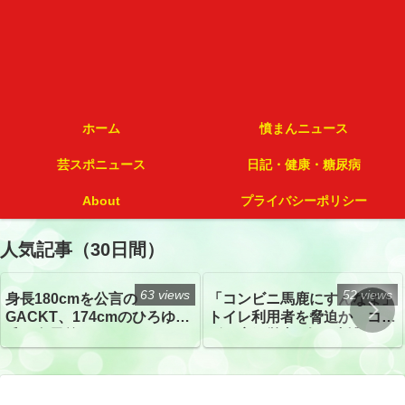
ホーム
憤まんニュース
芸スポニュース
日記・健康・糖尿病
About
プライバシーポリシー
人気記事（30日間）
63 views
52 views
身長180cmを公言の
「コンビニ馬鹿にすんなよ」
GACKT、174cmのひろゆき
トイレ利用者を脅迫か コン
氏と身長差“ほぼなし”でネッ
ビニ店経営者2人を逮捕
トざわつき イベントでの写
真が話題