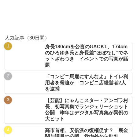
人気記事（30日間）
身長180cmを公言のGACKT、174cm
のひろゆき氏と身長差“ほぼなし”でネ
ットざわつき イベントでの写真が話
題
「コンビニ馬鹿にすんなよ」トイレ利
用者を脅迫か コンビニ店経営者2人
を逮捕
【芸能】にゃんこスター・アンゴラ村
長、初写真集でランジェリーショット
公開 昨年はデジタル写真集が異例の
大ヒット
高市首相、安倍派の復権促す？ 裏金
関与議員の公認、党内外から批判