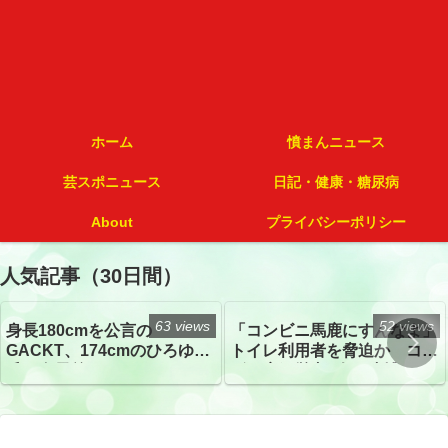
ホーム
憤まんニュース
芸スポニュース
日記・健康・糖尿病
About
プライバシーポリシー
人気記事（30日間）
63 views
52 views
身長180cmを公言の
「コンビニ馬鹿にすんなよ」
GACKT、174cmのひろゆき
トイレ利用者を脅迫か コン
氏と身長差“ほぼなし”でネッ
ビニ店経営者2人を逮捕
トざわつき イベントでの写
真が話題