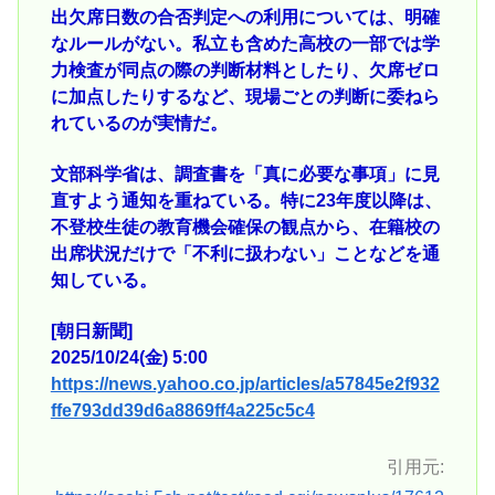
出欠席日数の合否判定への利用については、明確
なルールがない。私立も含めた高校の一部では学
力検査が同点の際の判断材料としたり、欠席ゼロ
に加点したりするなど、現場ごとの判断に委ねら
れているのが実情だ。
文部科学省は、調査書を「真に必要な事項」に見
直すよう通知を重ねている。特に23年度以降は、
不登校生徒の教育機会確保の観点から、在籍校の
出席状況だけで「不利に扱わない」ことなどを通
知している。
[朝日新聞]
2025/10/24(金) 5:00
https://news.yahoo.co.jp/articles/a57845e2f932
ffe793dd39d6a8869ff4a225c5c4
引用元: