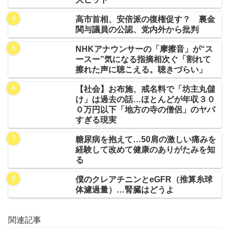
高市首相、安倍派の復権促す？ 裏金
関与議員の公認、党内外から批判
NHKアナウンサーの「摩擦音」が“ス
ースー”気になる指摘相次ぐ「割れて
擦れた声に聴こえる。聴きづらい」
【社会】お布施、戒名料で「坊主丸儲
け」は過去の話…ほとんどが年収３０
０万円以下「地方の寺の僧侶」のヤバ
すぎる現実
糖尿病を抱えて…50肩の激しい痛みを
経験して改めて健康のありがたみを知
る
僕のクレアチニンとeGFR（推算糸球
体濾過量）…腎臓はどうよ
関連記事