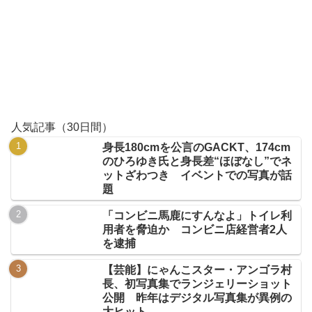
人気記事（30日間）
身長180cmを公言のGACKT、174cm
のひろゆき氏と身長差“ほぼなし”でネ
ットざわつき イベントでの写真が話
題
「コンビニ馬鹿にすんなよ」トイレ利
用者を脅迫か コンビニ店経営者2人
を逮捕
【芸能】にゃんこスター・アンゴラ村
長、初写真集でランジェリーショット
公開 昨年はデジタル写真集が異例の
大ヒット