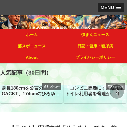
MENU
ホーム
憤まんニュース
芸スポニュース
日記・健康・糖尿病
About
プライバシーポリシー
人気記事（30日間）
61 views
52 views
身長180cmを公言の
「コンビニ馬鹿にすんなよ」
GACKT、174cmのひろゆき
トイレ利用者を脅迫か コン
氏と身長差“ほぼなし”でネッ
ビニ店経営者2人を逮捕
トざわつき イベントでの写
真が話題