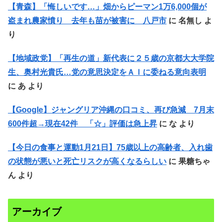
【青森】「悔しいです…」畑からピーマン1万6,000個が
盗まれ農家憤り 去年も苗が被害に 八戸市
に
名無し
よ
り
【地域政党】「再生の道」新代表に２５歳の京都大大学院
生、奥村光貴氏…党の意思決定をＡＩに委ねる意向表明
に
あ
より
【Google】ジャングリア沖縄の口コミ、再び急減 7月末
600件超→現在42件 「☆」評価は急上昇
に
な
より
【今日の食事と運動1月21日】75歳以上の高齢者、入れ歯
の状態が悪いと死亡リスクが高くなるらしい
に
果糖ちゃ
ん
より
アーカイブ