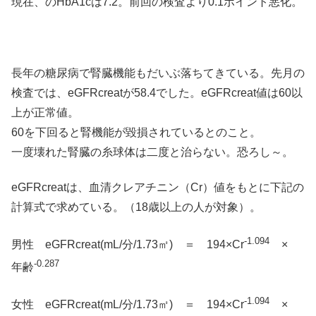
現在、のHbA1cは7.2。前回の検査より0.1ポイント悪化。
長年の糖尿病で腎臓機能もだいぶ落ちてきている。先月の
検査では、eGFRcreatが58.4でした。eGFRcreat値は60以
上が正常値。
60を下回ると腎機能が毀損されているとのこと。
一度壊れた腎臓の糸球体は二度と治らない。恐ろし～。
eGFRcreatは、血清クレアチニン（Cr）値をもとに下記の
計算式で求めている。（18歳以上の人が対象）。
-1.094
男性 eGFRcreat(mL/分/1.73㎡) ＝ 194×Cr
×
-0.287
年齢
-1.094
女性 eGFRcreat(mL/分/1.73㎡) ＝ 194×Cr
×