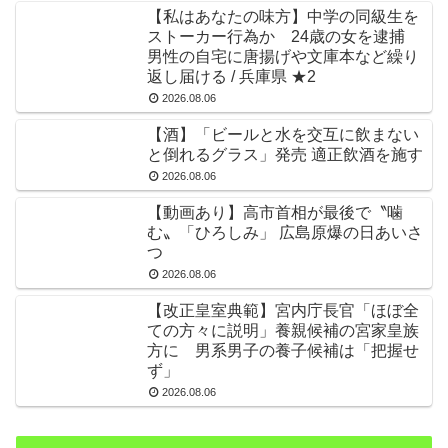
【私はあなたの味方】中学の同級生を
ストーカー行為か 24歳の女を逮捕
男性の自宅に唐揚げや文庫本など繰り
返し届ける / 兵庫県 ★2
2026.08.06
【酒】「ビールと水を交互に飲まない
と倒れるグラス」発売 適正飲酒を施す
2026.08.06
【動画あり】高市首相が最後で〝噛
む〟「ひろしみ」 広島原爆の日あいさ
つ
2026.08.06
【改正皇室典範】宮内庁長官「ほぼ全
ての方々に説明」養親候補の宮家皇族
方に 男系男子の養子候補は「把握せ
ず」
2026.08.06