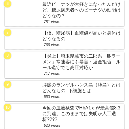
最近ピーナツが大好きになったんだけ
ど、糖尿病患者へのピーナツの効能は
どうなの？
781 views
【僕、糖尿病】血糖値が高いと身体は
どうなるの
766 views
【炎上】埼玉県蕨市の二郎系「豚ラー
メン」常連客にも暴言・返金拒否 ル
ール遵守でも高圧対応か
717 views
膵臓のランゲルハンス島（膵島）とは
どんなもの β細胞とは
683 views
今回の血液検査でHbA1ｃが最高値8.3
に到達。このままでは失明か人工透
析????
623 views