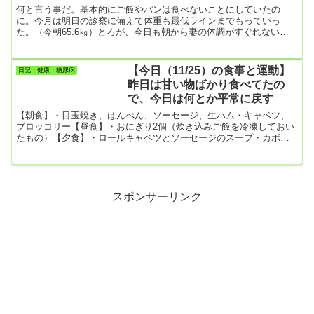
らおうかな。
パン3個、カヌレ2個、焼きめし、
何と言う事だ。基本的にご飯やパンは食べないことにしていたの
焼き芋）
に。今月は明日の診察に備えて体重も最低ラインまでもっていっ
た。（今朝65.6㎏）とろが、今日も朝から妻の体調がすぐれない。
朝からローソンに行って菓子パンやらを買ってきた。最悪のリバウ
ンド！！！！【朝食】・食パン2枚+バター・菓子パン2個（ほうじ茶
のホイップあんぱん253kcal、ぬれあんぱん278kcal）・カヌレ2個
【今日（11/25）の食事と運動】
日記・健康・糖尿病
（チョコカヌレ190kcal、濃密カヌレ161kcal）・焼き芋1個（大）・
昨日は甘い物ばかり食べてたの
牛乳300㎖【昼食】・菓子パン1個（たっぷりホ...
で、今日は何とか平常に戻す
【朝食】・目玉焼き、はんぺん、ソーセージ、生ハム・キャベツ、
ブロッコリー【昼食】・おにぎり2個（炊き込みご飯を冷凍しておい
たもの）【夕食】・ロールキャベツとソーセージのスープ・カボチ
ャ、クルミ、レーズンのサラダ・揚げ豆腐【お菓子】・昨日は体中
砂糖漬けだったので、ガトーショコラ1個で我慢。【今日の運動】・
ただいま散歩だけ。わずか2000歩。寒くて外に出たくないんだけ
ど、そんな訳にはいかないですよね。頑張って最低8000歩はいかな
いと。
スポンサーリンク