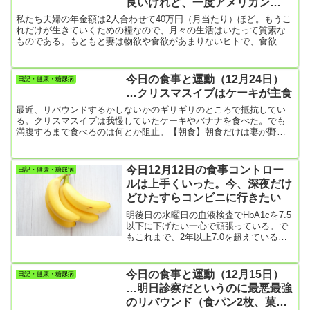
良いけれど、一度アメリカン
12000歩ほどだったん...
BBQをがっつり食べてみたい
私たち夫婦の年金額は2人合わせて40万円（月当たり）ほど。もうこ
れだけが生きていくための糧なので、月々の生活はいたって質素な
ものである。もともと妻は物欲や食欲があまりないヒトで、食欲に
ついて言えばベジタリアンに近い存在だと思う。なので、妻は糖尿
病の僕には最適の料理を作ってくれる。でも僕は糖尿病のため常に
食欲が刺激されており、TVで見たアメリカンBBQを毎日でも腹の皮
今日の食事と運動（12月24日）
日記・健康・糖尿病
がはちきれるほど食べてみたいと妄想するんですよね。あの分厚い
…クリスマスイブはケーキが主食
ステーキや片手では持ちきれないようなでっかいスペアリブにかぶ
りついてみた...
最近、リバウンドするかしないかのギリギリのところで抵抗してい
る。クリスマスイブは我慢していたケーキやバナナを食べた。でも
満腹するまで食べるのは何とか阻止。【朝食】朝食だけは妻が野菜
中心の食事を作ってくれた。・目玉焼き、パプリカ、はんぺん、ポ
テトサラダ・生野菜サラダ（キャベツ、ブロッコリー、キュウ
リ）・野菜コンソメスープ・焼き芋（Mサイズ）【昼食】甘い物ばっ
今日12月12日の食事コントロー
日記・健康・糖尿病
かり😓・ケーキ 1個・バナナ 2本・赤福餅 4個・チキン照り焼き
ルは上手くいった。今、深夜だけ
【夕食】・ケーキ 1個・焼き芋（Mサイズ）・牛乳 200㎖【運
どひたすらコンビニに行きたい
動】・歩数計 1...
明後日の水曜日の血液検査でHbA1cを7.5
以下に下げたい一心で頑張っている。で
もこれまで、2年以上7.0を超えている。
もしかして、もう血管壁にはいっぱいプ
ラークや血栓ができているのかな。かな
り前に頸動脈のプラークを指摘されてい
今日の食事と運動（12月15日）
日記・健康・糖尿病
たし。HbA1c7.0以上をちょっとなめすぎ
…明日診察だというのに最悪最強
ていたのかも。水曜日の診察でHbA1cが
のリバウンド（食パン2枚、菓子
改善されていても、薬の量を増やしても