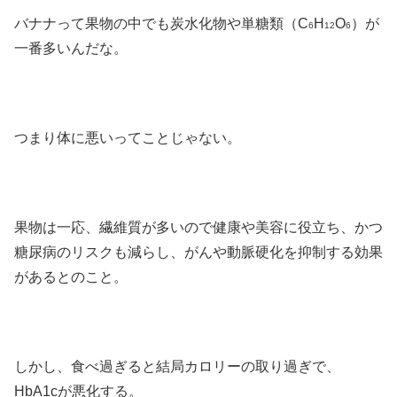
バナナって果物の中でも炭水化物や単糖類（C
H
O
）が
6
12
6
一番多いんだな。
つまり体に悪いってことじゃない。
果物は一応、繊維質が多いので健康や美容に役立ち、かつ
糖尿病のリスクも減らし、がんや動脈硬化を抑制する効果
があるとのこと。
しかし、食べ過ぎると結局カロリーの取り過ぎで、
HbA1cが悪化する。