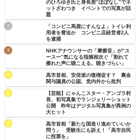
のひろゆき氏と身長差“ほぼなし”でネ
ットざわつき イベントでの写真が話
題
「コンビニ馬鹿にすんなよ」トイレ利
用者を脅迫か コンビニ店経営者2人
を逮捕
NHKアナウンサーの「摩擦音」が“ス
ースー”気になる指摘相次ぐ「割れて
擦れた声に聴こえる。聴きづらい」
高市首相、安倍派の復権促す？ 裏金
関与議員の公認、党内外から批判
【芸能】にゃんこスター・アンゴラ村
長、初写真集でランジェリーショット
公開 昨年はデジタル写真集が異例の
大ヒット
高市首相「新たな国造り進めていいか
問う」 受験生にも訴え！「高市自民
に投票を」