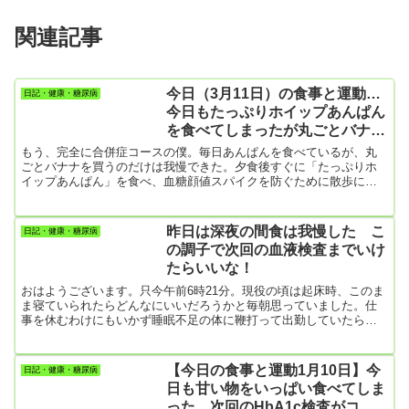
関連記事
今日（3月11日）の食事と運動…
日記・健康・糖尿病
今日もたっぷりホイップあんぱん
を食べてしまったが丸ごとバナナ
は我慢した
もう、完全に合併症コースの僕。毎日あんぱんを食べているが、丸
ごとバナナを買うのだけは我慢できた。夕食後すぐに「たっぷりホ
イップあんぱん」を食べ、血糖顔値スパイクを防ぐために散歩に出
た。食べるのを我慢しときゃ、わざわざ散歩に出なくてもいいのに
😔それに「たっぷりホイップあんぱん」1個食べたら、30分程度の散
歩では追いつかないよ。でも、このあんぱん、本当に美味しい！甘
昨日は深夜の間食は我慢した こ
日記・健康・糖尿病
さが身にしみ込んでくるんだな。明日こそは止めようと思うのに次
の調子で次回の血液検査までいけ
の日が来るともう買ってしまっている。まあ、夕食ではご飯は食べ
たらいいな！
ないことにしてい...
おはようございます。只今午前6時21分。現役の頃は起床時、このま
ま寝ていられたらどんなにいいだろうかと毎朝思っていました。仕
事を休むわけにもいかず睡眠不足の体に鞭打って出勤していたら、
ガチの糖尿病になってしまい、以来20数年。リタイアして朝何時ま
ででも寝ていられる身分になったら、今度は朝早くに目が覚めてし
まう。いったん目が覚めるともう二度寝できなくなってしまった。
【今日の食事と運動1月10日】今
日記・健康・糖尿病
今朝もトイレに５時半頃起きたらもう眠れない。まあ、加齢現象な
日も甘い物をいっぱい食べてしま
んだろうけど人生、思うようにはならないものです。それでこうし
った 次回のHbA1c検査がコワ
てパソコンに向...