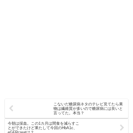
こないだ糖尿病ネタのテレビ見てたら果
物は繊維質が多いので糖尿病には良いと
言ってた。本当？
今朝は採血。この1カ月は間食を減らすこ
とができたけど果たして今回のHbA1c、
eGFRcreatは？