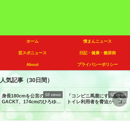
ホーム
憤まんニュース
芸スポニュース
日記・健康・糖尿病
About
プライバシーポリシー
人気記事（30日間）
58 views
52 views
身長180cmを公言の
「コンビニ馬鹿にすんなよ」
GACKT、174cmのひろゆき
トイレ利用者を脅迫か コン
氏と身長差“ほぼなし”でネッ
ビニ店経営者2人を逮捕
トざわつき イベントでの写
真が話題