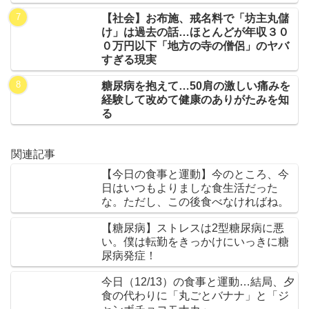
【社会】お布施、戒名料で「坊主丸儲
け」は過去の話…ほとんどが年収３０
０万円以下「地方の寺の僧侶」のヤバ
すぎる現実
糖尿病を抱えて…50肩の激しい痛みを
経験して改めて健康のありがたみを知
る
関連記事
【今日の食事と運動】今のところ、今
日はいつもよりましな食生活だった
な。ただし、この後食べなければね。
【糖尿病】ストレスは2型糖尿病に悪
い。僕は転勤をきっかけにいっきに糖
尿病発症！
今日（12/13）の食事と運動…結局、夕
食の代わりに「丸ごとバナナ」と「ジ