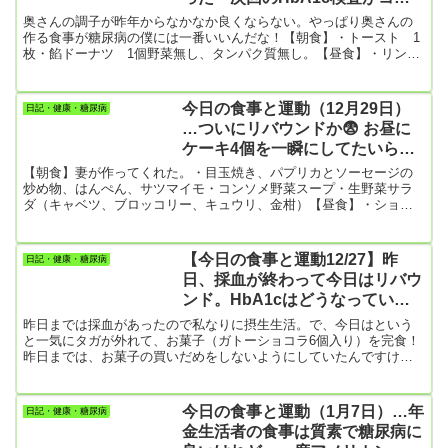
い！
奥さんの調子が昨年からなかなか良くならない。やっぱり奥さんの
作る食事が糖尿病の僕には一番いいんだな！【朝食】・トースト 1
枚・餡ドーナツ 1個野菜無し、タンパク質無し。【昼食】・リンゴ
1個・餡ドーナツ2個農園直送の美味しいリンゴだけど果糖がいっぱ
い！【夕食】・唐揚げ弁当・チーズケーキ【夜の間食】・リンゴ1個
今日はずいぶん砂糖、果糖を食べたな。餡ドーナツはメチャ甘い。
今日の食事と運動（12月29日）
日記・健康・糖尿病
【今日の運動】・散歩 9456歩・食後のかかとの上下動 8分ほど
…ついにリバウンドか😨 お昼に
ケーキ4個を一瞬にしてたいらげ
る！
【朝食】妻が作ってくれた。・目玉焼き、パプリカとソーセージの
炒め物、はんぺん、サツマイモ・コンソメ野菜スープ・生野菜サラ
ダ（キャベツ、ブロッコリー、キュウリ、金柑）【昼食】・ショー
トケーキ 4個（チョコレート、生チーズ、キャラメル・・・）最
近、我慢していたけど、わざわざケーキ屋さんまで買いに出た！！
妻には内緒で食べた。（これ糖尿病患者のあるある！）食べてしま
【今日の食事と運動12/27】昨
日記・健康・糖尿病
ったものはしようがないので、血糖値スパイクを防ぐため直後に散
日、採血が終わって今日はリバウ
歩に出かけた。（6700歩）効果あるかな？ないよね。食べた総エネ
ンド。HbA1cはどうなっている
ルギーはそのまま...
ことやら
昨日までは採血があったので私なりに摂生生活。で、今日はという
と一気にタガが外れて、お菓子（ガトーショコラ6個入り）を完食！
昨日までは、お菓子の買いだめをしないようにしていたんですけ
ど。現在、夕方になってきているんですけど、まだ散歩には出てい
ません。昨夜、妻がググって僕の膝関節症を調べてくれたとのこ
と。というのも、昨日かかりつけ医さんまで徒歩で往復（8千歩ほ
今日の食事と運動（1月7日）…年
日記・健康・糖尿病
ど）したんですけど、復路で右膝（半月板摘出した方）が痛くて歩
金生活者の食事は質素で糖尿病に
けないほどになったことを妻に話したんです。昨日の歩数は合計