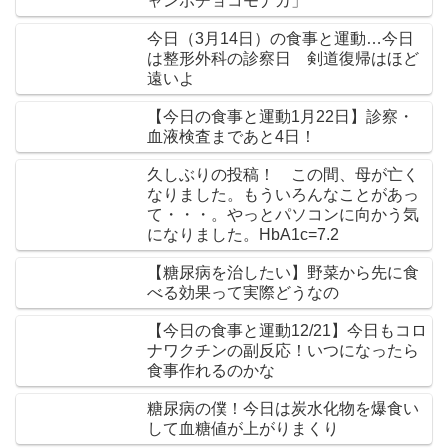
ャンボチョコモナカ」
今日（3月14日）の食事と運動…今日
は整形外科の診察日 剣道復帰はほど
遠いよ
【今日の食事と運動1月22日】診察・
血液検査まであと4日！
久しぶりの投稿！ この間、母が亡く
なりました。もういろんなことがあっ
て・・・。やっとパソコンに向かう気
になりました。HbA1c=7.2
【糖尿病を治したい】野菜から先に食
べる効果って実際どうなの
【今日の食事と運動12/21】今日もコロ
ナワクチンの副反応！いつになったら
食事作れるのかな
糖尿病の僕！今日は炭水化物を爆食い
して血糖値が上がりまくり