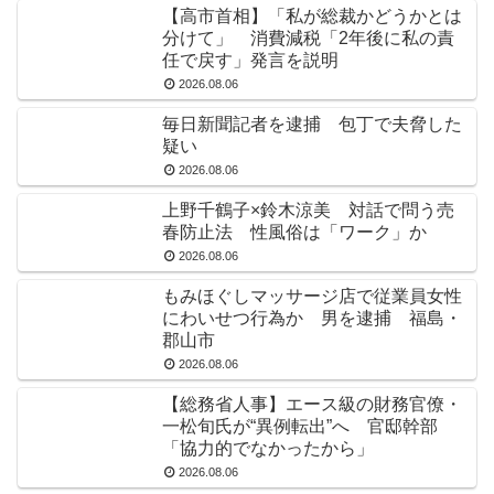
【高市首相】「私が総裁かどうかとは
分けて」 消費減税「2年後に私の責
任で戻す」発言を説明
2026.08.06
毎日新聞記者を逮捕 包丁で夫脅した
疑い
2026.08.06
上野千鶴子×鈴木涼美 対話で問う売
春防止法 性風俗は「ワーク」か
2026.08.06
もみほぐしマッサージ店で従業員女性
にわいせつ行為か 男を逮捕 福島・
郡山市
2026.08.06
【総務省人事】エース級の財務官僚・
一松旬氏が“異例転出”へ 官邸幹部
「協力的でなかったから」
2026.08.06