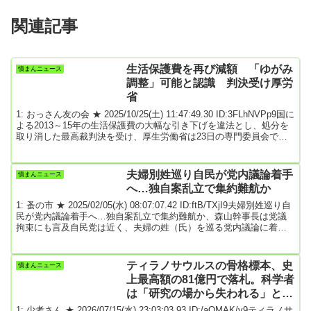
関連記事
生活保護費を再び減額 「ゆがみ
憤まんニュース
調整」可能と認識 判決受け厚労
省
1: おっさん友の会 ★ 2025/10/25(土) 11:47:49.30 ID:3FLhNVPp9国に
よる2013～15年の生活保護費の大幅な引き下げを違法とし、処分を
取り消した最高裁判決を受け、厚生労働省は23日の専門委員会で、
引き下げ措置のうち違法とされなかった方法で改めて保護費を減額
しても、判決の拘束力に抵触しないとの考えを示した。原告側は減
額された全額の支給を求めている。国は食費や光熱水費などの生活
夫婦別姓巡り自民が党内議論着手
憤まんニュース
費にあてられる生活扶助について、13年からの3年間で平均6・5%、
へ…独自案乱立で集約難航か
最大で10%引き下げ...
1: 蚤の市 ★ 2025/02/05(水) 08:07:07.42 ID:ftB/TXjI9夫婦別姓巡り自
民が党内議論着手へ…独自案乱立で集約難航か、森山幹事長は党議
拘束にも言及自民党は近く、夫婦の姓（氏）を巡る党内議論に着手
する。立憲民主党や公明党などが選択的夫婦別姓制度の導入を求め
ているためで、自民内で意見集約を図っておく狙いがある。党内は
賛成派と慎重派で割れているだけに、とりまとめは難航が予想され
ティラノサウルスの骨格標本、史
憤まんニュース
る。「氏制度は家族の形にも関係するテーマだ。論点や考え方を整
上最高額の81億円で落札。科学者
理しながら進めてもらいたい」。自...
は「研究の場から失われる」と警
鐘
1: 少考さん ★ 2026/07/15(水) 23:03:03.93 ID:/aQMAK/y9ティラノサ