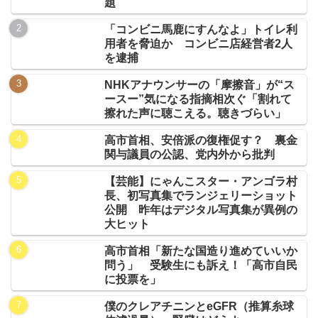
題
「コンビニ馬鹿にすんなよ」トイレ利
用者を脅迫か コンビニ店経営者2人
を逮捕
NHKアナウンサーの「摩擦音」が“ス
ースー”気になる指摘相次ぐ「割れて
擦れた声に聴こえる。聴きづらい」
高市首相、安倍派の復権促す？ 裏金
関与議員の公認、党内外から批判
【芸能】にゃんこスター・アンゴラ村
長、初写真集でランジェリーショット
公開 昨年はデジタル写真集が異例の
大ヒット
高市首相「新たな国造り進めていいか
問う」 受験生にも訴え！「高市自民
に投票を」
僕のクレアチニンとeGFR（推算糸球