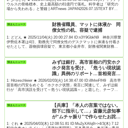
ウルスの骨格標本、史上最高額の81億円で落札。科学者は「研究の
場から失われる」と警鐘 | ARTnews JAPAN2026.07.15TEXT BY
DANIEL CASSADYニューヨークのサザビーズで行われたオークショ
ンで、6700万年前にさかのぼるティラノサウルスの骨格標本が81億
円超で落札された。近年、超富裕層による恐竜化石の購入が続く
財務省職員、マットに体液か 同
憤まんニュース
中、学術研究への影響を懸念する古生物学者の声が...
僚女性の机、容疑で逮捕
1: どどん ★ 2025/11/04(火) 20:00:27.84 ID:n3Y9GbkN9 神奈川県警
伊勢佐木署は4日、勤務先で同僚女性のデスクマットに体液を付着さ
せたとして、器物損壊容疑で、東京都小金井市、財務省関東財務局
職員佐藤拓真容疑者（27）を逮捕した。署によると「間違いない」
と容疑を認めているという。逮捕容疑は5月8日午後5時35分～同9日
午前8時15分ごろ、当時勤務していた関東財務局横浜財務事務所横須
みずほ銀行、高市首相の円安ホク
憤まんニュース
賀出張所内で同僚女性のデスクマットに体液を付着させて損壊した
ホク発言を受け、「危うい現状認
疑い。署によると、同...
識」異例のリポート…首相発言を
批判
1: Hitzeschleier ★ 2026/02/03(火) 14:38:47.00 ID:i8hhnFfH9 高市早
苗首相の円安をめぐる「ホクホク状態」発言に関連して、みずほ銀
行が「高市演説を受けて～危うい現状認識～」と題した、チーフマ
ーケット・エコノミスト名義のリポートを2日に公開したところ、国
会議員や著名経営者が続々反応し、SNS上で話題となっている。
【画像】「高市演説を受けて～危うい現状認識～」と題したリポー
【兵庫】「本人の言葉ではない。
憤まんニュース
ト高市首相は1月31日の川崎市での演説会で、進行する円安をめぐり
部下に指示して…」斎藤元彦知事
「『外為特会...
が“ムチャ振り”で作らせたお詫び
コメント「謝りたくない。で
1: ぐれ ★ 2025/04/03(木) 12:08:51.81 ID:Mu2yXAfq9>>4/3(木) 7:12