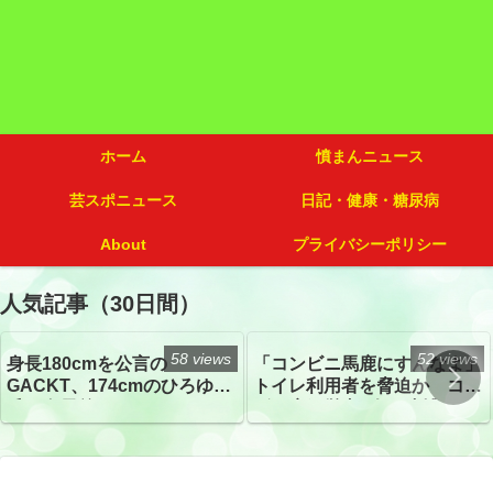
ホーム
憤まんニュース
芸スポニュース
日記・健康・糖尿病
About
プライバシーポリシー
人気記事（30日間）
58 views
52 views
身長180cmを公言の
「コンビニ馬鹿にすんなよ」
GACKT、174cmのひろゆき
トイレ利用者を脅迫か コン
氏と身長差“ほぼなし”でネッ
ビニ店経営者2人を逮捕
トざわつき イベントでの写
真が話題