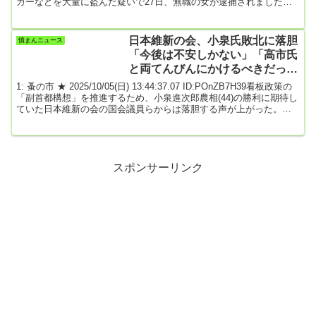
ガーなどを大量に盗んだ疑いで27日、無職の女が逮捕されました。
小郡警察署によりますと3月12日、福岡県大刀洗町のコンビニエンス
ストアから「備え付けのスティックシュガーなどが盗まれている」
と通報がありました。防犯カメラの映像を調べたところ、女が盗ん
日本維新の会、小泉氏敗北に落胆
憤まんニュース
でいる様子が映っていて、警察は27日、大刀洗町の無職の女（48）
「今後は不安しかない」「高市氏
を窃盗の疑いで逮捕しまし...
と両てんびんにかけるべきだっ
た」 ★2
1: 蚤の市 ★ 2025/10/05(日) 13:44:37.07 ID:POnZB7H39看板政策の
「副首都構想」を推進するため、小泉進次郎農相(44)の勝利に期待し
ていた日本維新の会の国会議員らからは落胆する声が上がった。
「維新は高市氏陣営と接点がほぼない。今後については不安しかな
い」。大阪選出の維新国会議員はそう漏らした。維新の吉村洋文代
表(大阪府知事)は、高市氏に決選投票で敗れた小泉氏を「改革派」と
持ち上げ、秋波を送ってきた。小泉氏が8月に大阪・関西万博の会場
を視察した際には、小泉氏か...
スポンサーリンク