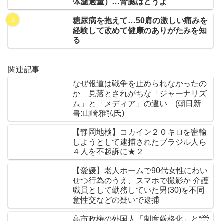
体濾過量）…腎臓はどうよ
糖尿病を抱えて…50肩の激しい痛みを
経験して改めて健康のありがたみを知
る
関連記事
なぜ報道は戦争を止められなかったの
か 見落とされがちな「ジャーナリズ
ム」と「メディア」の違い (朝日新
書:山崎雅弘氏)
【静岡地検】コカイン２０キロを密輸
しようとして逮捕されたブラジル人ら
４人を不起訴に★２
【愛媛】老人ホームで90代女性にわい
せつ行為のうえ、スマホで撮影か 介護
職員として勤務していた男(30)を不同
意性交などの疑いで逮捕
高市政権の外国人「制度厳格化」と“労