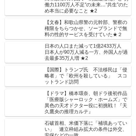
働力1100万人不足”の未来…“共生”のた
め本当に必要なこと ★2
【文春】和歌山県警の元幹部、警察の
権限をちらつかせ、ソープランドで無
料の性的サービスを受けていた★２
日本の人口また減って1億2433万人
日本人が90万人減る一方、外国人が過
去最多35万人増 ★2
【国際】トランプ氏 不法移民は「侵
略者」で「欧州を殺している」 スコ
ットランド訪問
【ドラマ】橋本環奈、朝ドラ後初作品
「医療版シャーロック・ホームズ」で
異色の天才ドクター役に初挑戦！『天
久鷹央の推理カルテ』
石破首相、米価下落に「補填あってい
い」 連立枠組み拡大の条件は外交、
安保などの一致