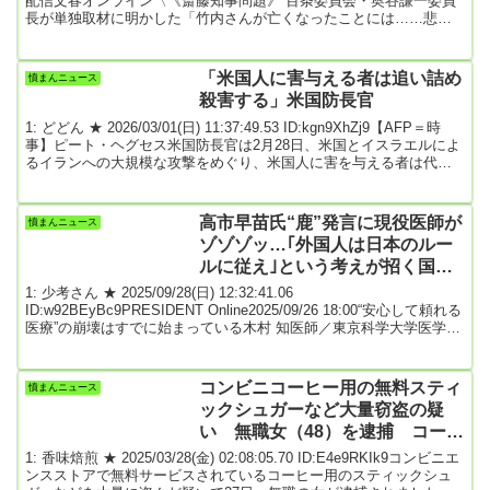
も…」
配信文春オンライン〈《斎藤知事問題》 百条委員会・奥谷謙一委員
長が単独取材に明かした「竹内さんが亡くなったことには……悲し
みも怒りもある」〉 から続く「一心不乱にこの3年間力を尽くしてき
たからだとはいえ、その過程において至らない点があったというこ
とも事実でございます。とりわけ職員の皆様には不快な思いや負担
「米国人に害与える者は追い詰め
憤まんニュース
をかけてしまったことを心からお詫びを申し上げます」3月26日、兵
殺害する」米国防長官
庫県議会2月...
1: どどん ★ 2026/03/01(日) 11:37:49.53 ID:kgn9XhZj9【AFP＝時
事】ピート・ヘグセス米国防長官は2月28日、米国とイスラエルによ
るイランへの大規模な攻撃をめぐり、米国人に害を与える者は代償
を支払わなければならないと述べた。米国はこの攻撃で、イランの
最高指導者アリ・ハメネイ師が死亡したとしている。ヘグセス長官
はX（旧ツイッター）への投稿で、「世界のどこであれ、イランのよ
高市早苗氏“鹿”発言に現役医師が
憤まんニュース
うに米国人を殺害したり脅したりすれば、われわれは追い詰め、そ
ゾゾゾッ…｢外国人は日本のルー
して殺害する」と述べた。米国...
ルに従え｣という考えが招く国の
末路 ★4
1: 少考さん ★ 2025/09/28(日) 12:32:41.06
ID:w92BEyBc9PRESIDENT Online2025/09/26 18:00“安心して頼れる
医療”の崩壊はすでに始まっている木村 知医師／東京科学大学医学部
臨床教授高市早苗氏の“鹿発言”が、物議を醸している。東京科学大学
医学部臨床教授の木村知医師は「排外主義にむかう世相をよく表し
ている。人命を扱う医療現場も例外ではない」という――。高市氏
コンビニコーヒー用の無料スティ
憤まんニュース
「外国人が鹿を蹴り上げた」自民党総裁選に出馬の意向を示した高
ックシュガーなど大量窃盗の疑
市早苗前経済安全...
い 無職女（48）を逮捕 コーヒ
ー購入せず「無料だから持って行
1: 香味焙煎 ★ 2025/03/28(金) 02:08:05.70 ID:E4e9RKIk9コンビニエ
った」
ンスストアで無料サービスされているコーヒー用のスティックシュ