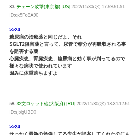
33:
チェーン攻撃(東京都) [US]
2022/11/30(水) 17:59:51.91
ID:qk5FoEA90
>>24
糖尿病の治療薬と同じだよ、それ
SGLT2阻害薬と言って、尿管で糖分が再吸収される事
を阻害する薬
心臓疾患、腎臓疾患、糖尿病と効く事が判ってるので
様々な病状で使われています
因みに体重落ちますよ
58:
32文ロケット砲(大阪府) [RU]
2022/11/30(水) 18:34:12.51
ID:sjpigUBD0
>>24
せっかく最新の勉強してる先生が提案してくれたのにも