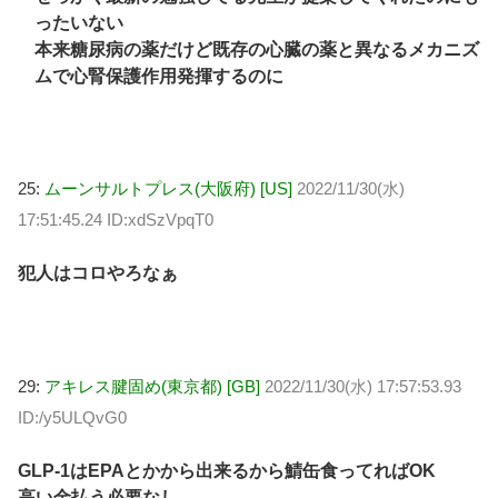
ったいない
本来糖尿病の薬だけど既存の心臓の薬と異なるメカニズ
ムで心腎保護作用発揮するのに
25:
ムーンサルトプレス(大阪府) [US]
2022/11/30(水)
17:51:45.24 ID:xdSzVpqT0
犯人はコロやろなぁ
29:
アキレス腱固め(東京都) [GB]
2022/11/30(水) 17:57:53.93
ID:/y5ULQvG0
GLP-1はEPAとかから出来るから鯖缶食ってればOK
高い金払う必要なし