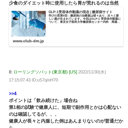
少食のダイエット時に使用したら胃が荒れるのは当然
GLP-1受容体作動薬の現在 | 糖尿病サイト
学びの窓第9回：糖尿病の治療薬は様々あり、次々と新
しい薬が生まれています。今回はGLP-1 受容体作動薬に
ついて、東京女子医科大学糖尿病センター内科 馬場園
哲也先生にご解説いただきます。
www.club-dm.jp
8:
ローリングソバット(東京都) [US]
2022/11/30(水)
17:15:07.43 ID:uS7q/oH70
>>4
ポイントは「飲み続けた」場合ね
第1相の試験で健康人に、短期で副作用とかは心配ない
のは確認してるが、、、
健康人が長々と内服した例はあんまりないのが普通だか
ら、、、