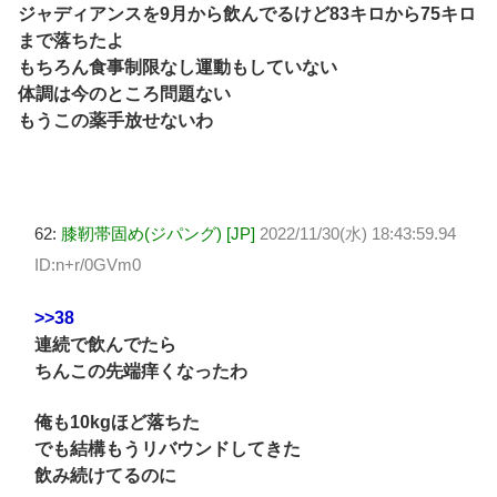
ジャディアンスを9月から飲んでるけど83キロから75キロ
まで落ちたよ
もちろん食事制限なし運動もしていない
体調は今のところ問題ない
もうこの薬手放せないわ
62:
膝靭帯固め(ジパング) [JP]
2022/11/30(水) 18:43:59.94
ID:n+r/0GVm0
>>38
連続で飲んでたら
ちんこの先端痒くなったわ
俺も10kgほど落ちた
でも結構もうリバウンドしてきた
飲み続けてるのに