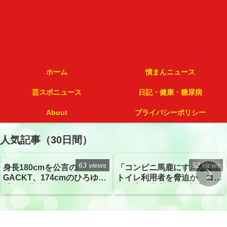
ホーム
憤まんニュース
芸スポニュース
日記・健康・糖尿病
About
プライバシーポリシー
人気記事（30日間）
63 views
52 views
身長180cmを公言の
「コンビニ馬鹿にすんなよ」
GACKT、174cmのひろゆき
トイレ利用者を脅迫か コン
氏と身長差“ほぼなし”でネッ
ビニ店経営者2人を逮捕
トざわつき イベントでの写
真が話題