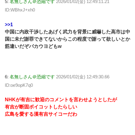
5:
名無しさん＠恐縮です
2026/01/02(金) 12:49:11.21
ID:WBhxJ+xh0
>>1
中国に内政干渉したあげく武力を背景に威嚇した高市は中
国に未だ謝罪できてないからこの程度で謝って欲しいとか
筋違いだぞバカウヨどもw
6:
名無しさん＠恐縮です
2026/01/02(金) 12:49:30.66
ID:oe9opK7q0
NHKが有吉に歓迎のコメントを言わせようとしたが
有吉が断固ボイコットしたらしい
広島を愛する漢有吉サイコーだわ