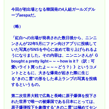
今回が初出場となる韓国発の4人組ガールズグル
ープaespaだ。
（略）
「紅白への出場が発表された数日後から、ニンニ
ンさんが’22年5月にファン向けアプリに投稿して
いた写真がSNSを中心に改めて取り上げられるよ
うになりました。その内容は、ニンニンさんが《i
bought a pretty light～～～how is it？（訳：可
愛いライト買ったよ～～～どう？）》というコメ
ントとともに、大きな爆発が起きた際に生じ
る“きのこ雲”の形をした卓上ランプの写真を投稿
するというもの。
第二次世界大戦で広島と長崎に原子爆弾を投下さ
れた世界で唯一の被爆国である日本にとっては、
原子爆弾投下を象徴する“きのこ雲”は極めてセン