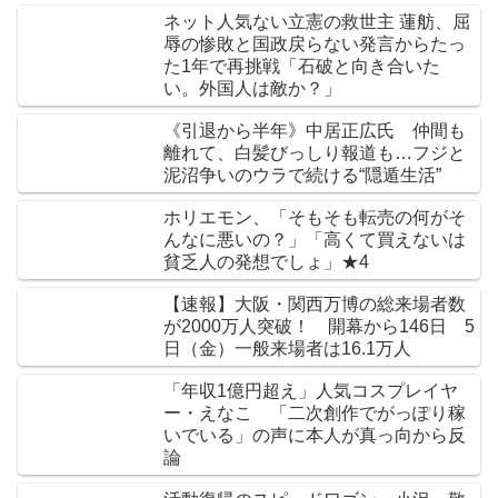
ネット人気ない立憲の救世主 蓮舫、屈
辱の惨敗と国政戻らない発言からたっ
た1年で再挑戦「石破と向き合いた
い。外国人は敵か？」
《引退から半年》中居正広氏 仲間も
離れて、白髪びっしり報道も…フジと
泥沼争いのウラで続ける“隠遁生活”
ホリエモン、「そもそも転売の何がそ
んなに悪いの？」「高くて買えないは
貧乏人の発想でしょ」★4
【速報】大阪・関西万博の総来場者数
が2000万人突破！ 開幕から146日 5
日（金）一般来場者は16.1万人
「年収1億円超え」人気コスプレイヤ
ー・えなこ 「二次創作でがっぽり稼
いでいる」の声に本人が真っ向から反
論