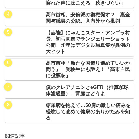
擦れた声に聴こえる。聴きづらい」
高市首相、安倍派の復権促す？ 裏金
関与議員の公認、党内外から批判
【芸能】にゃんこスター・アンゴラ村
長、初写真集でランジェリーショット
公開 昨年はデジタル写真集が異例の
大ヒット
高市首相「新たな国造り進めていいか
問う」 受験生にも訴え！「高市自民
に投票を」
僕のクレアチニンとeGFR（推算糸球
体濾過量）…腎臓はどうよ
糖尿病を抱えて…50肩の激しい痛みを
経験して改めて健康のありがたみを知
る
関連記事