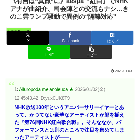
《有吉は“真顔”に》aespa『紅白』でNHK
アナが曲紹介、司会陣との交流もナシ…き
のこ雲ランプ騒動で異例の“隔離対応”
芸スポニュース
X
Facebook
はてブ
LINE
コピー
2026.01.03
1:
Ailuropoda melanoleuca ★
2026/01/02(金)
12:45:43.42 ID:yux0UK8T9
NHK放送100年というアニバーサリーイヤーとあ
って、かつてない豪華なアーティストが顔を揃え
た『第76回NHK紅白歌合戦』。そんななか、パ
フォーマンスとは別のところで注目を集めてしま
ったアーティストが――。