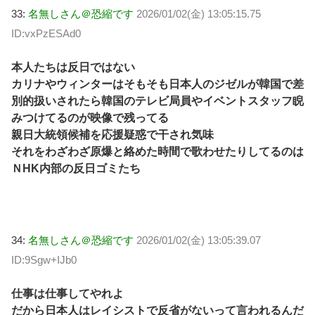
33:
名無しさん＠恐縮です
2026/01/02(金) 13:05:15.75
ID:vxPzESAd0
本人たちは反日ではない
カリナやウィンターはそもそも日本人のジゼルが韓国で差
別的扱いされたら韓国のテレビ局員やイベントスタッフ睨
みつけてるのが映像で残ってる
親日大統領候補を応援疑惑で干され気味
それをわざわざ原爆と絡めた時間で歌わせたりしてるのは
ＮHK内部の反日ゴミたち
34:
名無しさん＠恐縮です
2026/01/02(金) 13:05:39.07
ID:9Sgw+IJb0
仕事は仕事してやれよ
だから日本人はレイシストで反省がないって言われるんだ