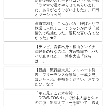
活動復帰のスピードワゴン・小沢一敬
「ラママで漫才やらせてもらいまし
た。ありがとうございました」井戸田
とツーショ公開
高市首相を「こんなバカ」呼ばわりで
物議…人気ミュージシャンが声明「感
情的で稚拙だった。適切な言い方でな
かった」★2
【テレビ】青森出身・松山ケンイチ
津軽弁の役なのに…方言指導で「バリ
バリ直された」 博多大吉「僕ら
は…」
【新語・流行語大賞】ノミネート発
表 フリーランス保護法、平成女児、
ほいたらね、長袖をください、おてつ
たび、など
「キム兄」こと木村祐一、
「DOWNTOWN+」で松本人志と久々
の共演 出演オファーを聞いて「震え