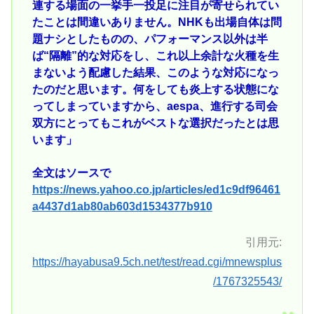
連する場面の一挙手一投足に注目が寄せられてい
たことは間違いありません。NHKも出場自体は問
題ナシとしたものの、パフォーマンス以外は半
ば“隔離”的な対応をし、これ以上余計な火種を生
まないよう配慮した結果、このような対応になっ
たのだと思います。何をしても炎上する状態にな
ってしまっていますから、aespa、進行する司会
双方にとってもこれがベストな選択だったとは思
います」
全文はソースで
https://news.yahoo.co.jp/articles/ed1c9df96461
a4437d1ab80ab603d1534377b910
引用元:
https://hayabusa9.5ch.net/test/read.cgi/mnewsplus
/1767325543/