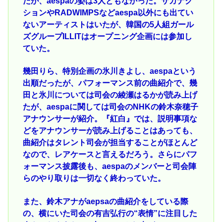
たが、aespaの姿は3人ともなかった。サカナク
ションやRADWIMPSなどaespa以外にも出てい
ないアーティストはいたが、韓国の5人組ガール
ズグループILLITはオープニング企画には参加し
ていた。
幾田りら、特別企画の氷川きよし、aespaという
出順だったが、パフォーマンス前の曲紹介で、幾
田と氷川については司会の綾瀬はるかが読み上げ
たが、aespaに関しては司会のNHKの鈴木奈穂子
アナウンサーが紹介。『紅白』では、説明事項な
どをアナウンサーが読み上げることはあっても、
曲紹介はタレント司会が担当することがほとんど
なので、レアケースと言えるだろう。さらにパフ
ォーマンス披露後も、aespaのメンバーと司会陣
らのやり取りは一切なく終わっていた。
また、鈴木アナがaepsaの曲紹介をしている際
の、横にいた司会の有吉弘行の“表情”に注目した