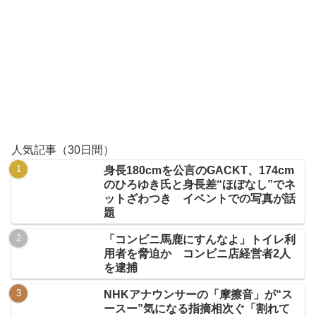
人気記事（30日間）
身長180cmを公言のGACKT、174cm
のひろゆき氏と身長差“ほぼなし”でネ
ットざわつき イベントでの写真が話
題
「コンビニ馬鹿にすんなよ」トイレ利
用者を脅迫か コンビニ店経営者2人
を逮捕
NHKアナウンサーの「摩擦音」が“ス
ースー”気になる指摘相次ぐ「割れて