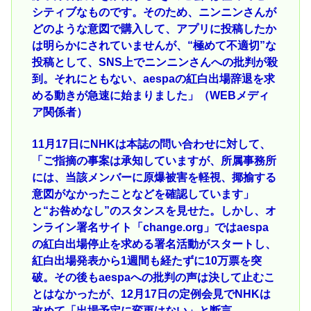
シティブなものです。そのため、ニンニンさんが
どのような意図で購入して、アプリに投稿したか
は明らかにされていませんが、“極めて不適切”な
投稿として、SNS上でニンニンさんへの批判が殺
到。それにともない、aespaの紅白出場辞退を求
める動きが急速に始まりました」（WEBメディ
ア関係者）
11月17日にNHKは本誌の問い合わせに対して、
「ご指摘の事案は承知していますが、所属事務所
には、当該メンバーに原爆被害を軽視、揶揄する
意図がなかったことなどを確認しています」
と“お咎めなし”のスタンスを見せた。しかし、オ
ンライン署名サイト「change.org」ではaespa
の紅白出場停止を求める署名活動がスタートし、
紅白出場発表から1週間も経たずに10万票を突
破。その後もaespaへの批判の声は決して止むこ
とはなかったが、12月17日の定例会見でNHKは
改めて「出場予定に変更はない」と断言。