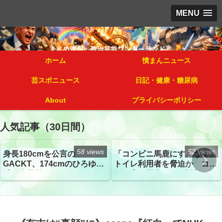
MENU
ホーム
憤まんニュース
芸スポニュース
日記・健康・糖尿病
About
プライバシーポリシー
人気記事（30日間）
58 views
52 views
身長180cmを公言の
「コンビニ馬鹿にすんなよ」
GACKT、174cmのひろゆき
トイレ利用者を脅迫か コン
氏と身長差“ほぼなし”でネッ
ビニ店経営者2人を逮捕
トざわつき イベントでの写
真が話題