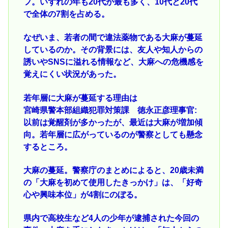
フ。いずれの年も20代が最も多く、10代と20代
で全体の7割を占める。
なぜいま、若者の間で違法薬物である大麻が蔓延
しているのか。その背景には、友人や知人からの
誘いやSNSに溢れる情報など、大麻への危機感を
覚えにくい状況があった。
若年層に大麻が蔓延する理由は
宮崎県警本部組織犯罪対策課 徳永正彦理事官:
以前は覚醒剤が多かったが、最近は大麻が増加傾
向。若年層に広がっているのが警察としても懸念
するところ。
大麻の蔓延。警察庁のまとめによると、20歳未満
の「大麻を初めて使用したきっかけ」は、「好奇
心や興味本位」が4割にのぼる。
県内で高校生など4人の少年が逮捕された今回の