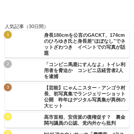
人気記事（30日間）
身長180cmを公言のGACKT、174cm
のひろゆき氏と身長差“ほぼなし”でネ
ットざわつき イベントでの写真が話
題
「コンビニ馬鹿にすんなよ」トイレ利
用者を脅迫か コンビニ店経営者2人
を逮捕
【芸能】にゃんこスター・アンゴラ村
長、初写真集でランジェリーショット
公開 昨年はデジタル写真集が異例の
大ヒット
高市首相、安倍派の復権促す？ 裏金
関与議員の公認、党内外から批判