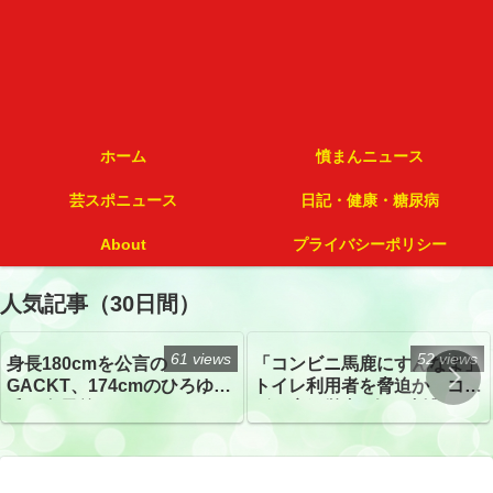
ホーム
憤まんニュース
芸スポニュース
日記・健康・糖尿病
About
プライバシーポリシー
人気記事（30日間）
61 views
52 views
身長180cmを公言の
「コンビニ馬鹿にすんなよ」
GACKT、174cmのひろゆき
トイレ利用者を脅迫か コン
氏と身長差“ほぼなし”でネッ
ビニ店経営者2人を逮捕
トざわつき イベントでの写
真が話題