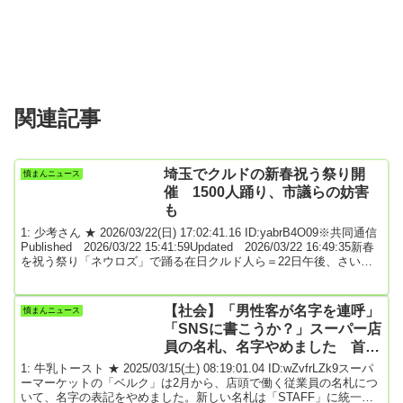
関連記事
埼玉でクルドの新春祝う祭り開
憤まんニュース
催 1500人踊り、市議らの妨害
も
1: 少考さん ★ 2026/03/22(日) 17:02:41.16 ID:yabrB4O09※共同通信
Published 2026/03/22 15:41:59Updated 2026/03/22 16:49:35新春
を祝う祭り「ネウロズ」で踊る在日クルド人ら＝22日午後、さいた
ま市埼玉県南部に多く暮らす中東の民族クルド人が22日、さいたま
市の県営秋ケ瀬公園でクルドの新春を祝う祭り「ネウロズ」を開い
た。約1500人が集まり、民族衣装姿で輪になって踊った。主催した
【社会】「男性客が名字を連呼」
憤まんニュース
「日本クルド文化協会」のチョー...
「SNSに書こうか？」スーパー店
員の名札、名字やめました 首都
圏チェーンの取り組みに「他社も
1: 牛乳トースト ★ 2025/03/15(土) 08:19:01.04 ID:wZvfrLZk9スーパ
続いて」
ーマーケットの「ベルク」は2月から、店頭で働く従業員の名札につ
いて、名字の表記をやめました。新しい名札は「STAFF」に統一。