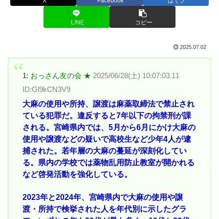
X
Facebook
はてブ
LINE
コピー
2025.07.02
1:
おっさん友の会 ★
2025/06/28(土) 10:07:03.11
ID:Gl9kCN3V9
大麻の使用や所持、譲渡は麻薬取締法で禁止され
ている犯罪だ。違反すると7年以下の拘禁刑が課
される。宮崎県内では、5月から6月にかけ大麻の
使用や譲渡などの疑いで高校生など少年4人が逮
捕された。若年層の大麻の蔓延が深刻化してい
る。県内の学校では薬物乱用防止教室が開かれる
など啓発活動を強化している。
2023年と2024年、宮崎県内で大麻の使用や譲
渡・所持で検挙された人を年代別に示したグラ