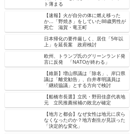
ト薄まる
【速報】火が自分の体に燃え移った
か…「野焼き」をしていた88歳男性が
死亡 滋賀・竜王町
日本帰化の要件厳しく、居住「5年以
上」を延長案 政府検討
欧州、トランプ氏のグリーンランド発
言に反発 「NATOが終わる」
【維新】増山県議は「除名」、岸口県
議は「離党勧告」、白井孝明議員は
「継続協議」とする方向で検討
【船橋市長選】立民・野田佳彦代表地
元 立民推薦候補の敗北が確定
【地方と都会】なぜ女性は地元に戻ら
なくなったのか？地方創生が見誤った
「決定的な変化」