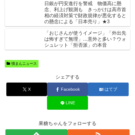
日銀が円安進行を警戒 物価高に懸
念、利上げ観測も きっかけは高市首
相の経済対策で財政規律が悪化すると
の懸念による「日本売り」★3
「おじさんが使うイメージ」「外出先
は怖すぎて無理」…意外と多い？ウォ
シュレット「拒否派」の本音
憤まんニュース
シェアする
X
Facebook
はてブ
LINE
果糖ちゃんをフォローする