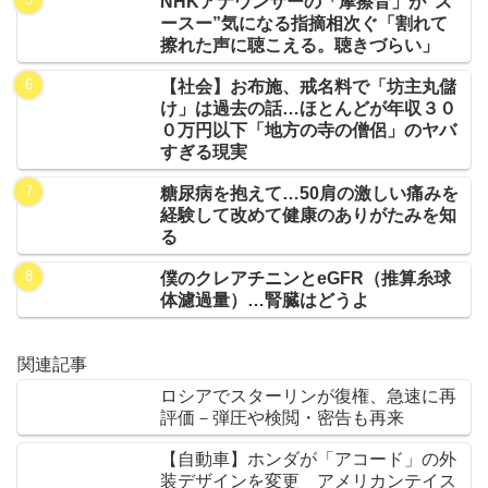
NHKアナウンサーの「摩擦音」が“ス
ースー”気になる指摘相次ぐ「割れて
擦れた声に聴こえる。聴きづらい」
【社会】お布施、戒名料で「坊主丸儲
け」は過去の話…ほとんどが年収３０
０万円以下「地方の寺の僧侶」のヤバ
すぎる現実
糖尿病を抱えて…50肩の激しい痛みを
経験して改めて健康のありがたみを知
る
僕のクレアチニンとeGFR（推算糸球
体濾過量）…腎臓はどうよ
関連記事
ロシアでスターリンが復権、急速に再
評価－弾圧や検閲・密告も再来
【自動車】ホンダが「アコード」の外
装デザインを変更 アメリカンテイス