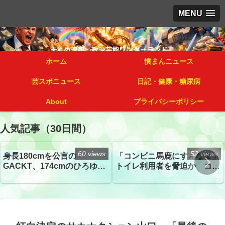
MENU
ホーム
憤まんニュース
芸スポニュース
日記・健康・糖尿病
About
プライバシーポリシー
人気記事（30日間）
60 views
52 views
身長180cmを公言の
「コンビニ馬鹿にすんなよ」
GACKT、174cmのひろゆき
トイレ利用者を脅迫か コン
氏と身長差“ほぼなし”でネッ
ビニ店経営者2人を逮捕
トざわつき イベントでの写
真が話題