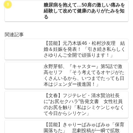
糖尿病を抱えて…50肩の激しい痛みを
経験して改めて健康のありがたみを知
る
関連記事
【芸能】元乃木坂46・松村沙友理 結
婚＆妊娠を発表！ 「引き続き私らしく
さゆりんご全開で頑張ります！」
永野芽郁、『キャスター』第5話で激
高セリフ 「そう考えてるオヤジがた
くさんいるから、いつまでたっても日
本はジェンダー後進国！」
【文春】フジテレビ・清水賢治社長
に“お尻セクハラ”告発文書 女性社員
のお尻を触り「私はシミケンじゃなく
て今日からシリケン」
【芸能】きゃりーぱみゅぱみゅ「保育
園落ちた」 悲劇投稿が一瞬で拡散