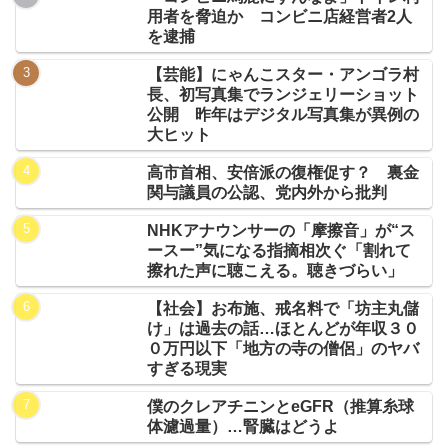
用者を脅迫か コンビニ店経営者2人
を逮捕
【芸能】にゃんこスター・アンゴラ村
長、初写真集でランジェリーショット
公開 昨年はデジタル写真集が異例の
大ヒット
高市首相、安倍派の復権促す？ 裏金
関与議員の公認、党内外から批判
NHKアナウンサーの「摩擦音」が“ス
ースー”気になる指摘相次ぐ「割れて
擦れた声に聴こえる。聴きづらい」
【社会】お布施、戒名料で「坊主丸儲
け」は過去の話…ほとんどが年収３０
０万円以下「地方の寺の僧侶」のヤバ
すぎる現実
僕のクレアチニンとeGFR（推算糸球
体濾過量）…腎臓はどうよ