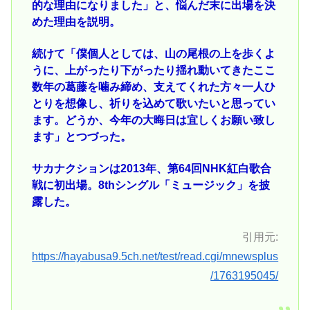
的な理由になりました」と、悩んだ末に出場を決
めた理由を説明。
続けて「僕個人としては、山の尾根の上を歩くよ
うに、上がったり下がったり揺れ動いてきたここ
数年の葛藤を噛み締め、支えてくれた方々一人ひ
とりを想像し、祈りを込めて歌いたいと思ってい
ます。どうか、今年の大晦日は宜しくお願い致し
ます」とつづった。
サカナクションは2013年、第64回NHK紅白歌合
戦に初出場。8thシングル「ミュージック」を披
露した。
引用元:
https://hayabusa9.5ch.net/test/read.cgi/mnewsplus
/1763195045/