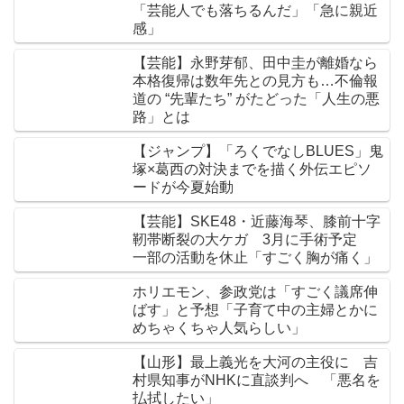
「芸能人でも落ちるんだ」「急に親近
感」
【芸能】永野芽郁、田中圭が離婚なら
本格復帰は数年先との見方も…不倫報
道の “先輩たち” がたどった「人生の悪
路」とは
【ジャンプ】「ろくでなしBLUES」鬼
塚×葛西の対決までを描く外伝エピソ
ードが今夏始動
【芸能】SKE48・近藤海琴、膝前十字
靭帯断裂の大ケガ 3月に手術予定
一部の活動を休止「すごく胸が痛く」
ホリエモン、参政党は「すごく議席伸
ばす」と予想「子育て中の主婦とかに
めちゃくちゃ人気らしい」
【山形】最上義光を大河の主役に 吉
村県知事がNHKに直談判へ 「悪名を
払拭したい」