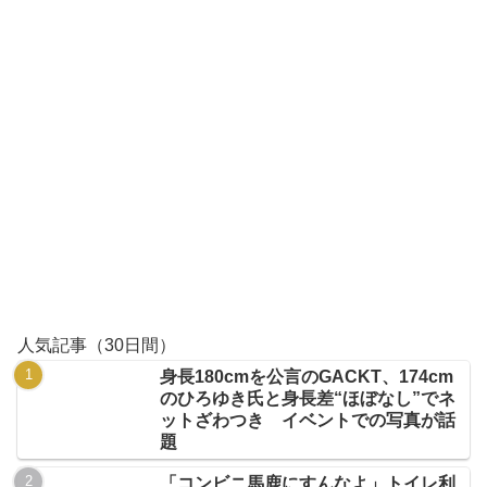
人気記事（30日間）
身長180cmを公言のGACKT、174cm
のひろゆき氏と身長差“ほぼなし”でネ
ットざわつき イベントでの写真が話
題
「コンビニ馬鹿にすんなよ」トイレ利