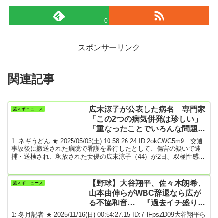
0
スポンサーリンク
関連記事
広末涼子が公表した病名 専門家
芸スポニュース
「この2つの病気併発は珍しい」
「重なったことでいろんな問題行
動が…」
1: ネギうどん ★ 2025/05/03(土) 10:58:26.24 ID:2okCWC5m9 交通
事故後に搬送された病院で看護を暴行したとして、傷害の疑いで逮
捕・送検され、釈放された女優の広末涼子（44）が2日、双極性感情
障害と甲状腺機能亢進（こうしん）症と診断されたと個人事務所の
公式サイトで発表した。先月16日の釈放後、都内の医療機関に入院
し、そう状態とうつ状態を繰り返す双極性感情障害、甲状腺ホルモ
【野球】大谷翔平、佐々木朗希、
芸スポニュース
ンが過剰分泌され精神的に不安定にな!師る甲状腺機能亢進症と診断
山本由伸らがWBC辞退なら広が
され、現在は通院治療をしてい...
る不協和音… 『過去イチ盛り上
がらない大会』になる可能性も
1: 冬月記者 ★ 2025/11/16(日) 00:54:27.15 ID:7HFpsZD09大谷翔平ら