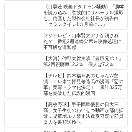
《目黒蓮 映画ドタキャン騒動》「脚本
を読み込み、意欲的にリハーサル撮影
も」倒産した製作会社社長が初告白
「クランクイン1カ月前に…」
フジテレビ・山本賢太アナが消され
た？ 番組2週連続欠席＆映像処理に
不可解な違和感
【大河】仲野太賀主演「豊臣兄弟！」
第2回視聴率12.2％ 個人は7.2％
【テレビ】鈴木福＆あのちゃんW主
演 テレ東で押見修造氏の漫画『惡の
華』実写ドラマ化決定！ 累計325万
部を突破した伝説的漫画
【高校野球】甲子園準優勝の日大三
高、女子生徒のわいせつ動画が部内拡
散…児童ポルノ禁止法違反容疑で部員
２人を書類送検へ