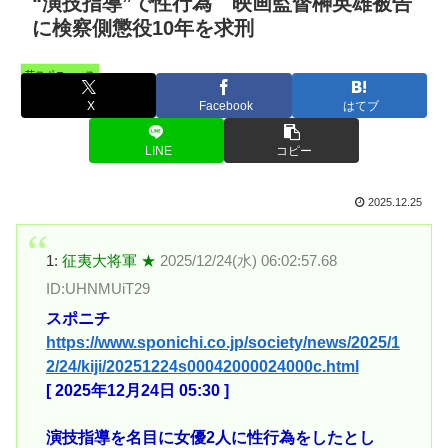
“演技指導”で性行為 映画監督榊英雄被告
に検察側懲役10年を求刑
芸スポニュース
X
Facebook
はてブ
LINE
コピー
2025.12.25
1:
征夷大将軍 ★
2025/12/24(水) 06:02:57.68
ID:UHNMUiT29
スポニチ
https://www.sponichi.co.jp/society/news/2025/1
2/24/kiji/20251224s00042000024000c.html
[ 2025年12月24日 05:30 ]
演技指導を名目に女優2人に性行為をしたとし