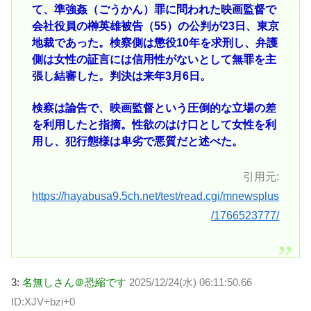
て、準強姦（ごうかん）罪に問われた映画監督で
会社役員の榊英雄被告（55）の公判が23日、東京
地裁であった。検察側は懲役10年を求刑し、弁護
側は女性の証言には信用性がないとして無罪を主
張し結審した。判決は来年3月6日。
検察は論告で、映画監督という圧倒的な立場の差
を利用したと指摘。性欲のはけ口として女性を利
用し、犯行態様は卑劣で悪質だと述べた。
引用元:
https://hayabusa9.5ch.net/test/read.cgi/mnewsplus
/1766523777/
3:
名無しさん＠恐縮です
2025/12/24(水) 06:11:50.66
ID:XJV+bzi+0