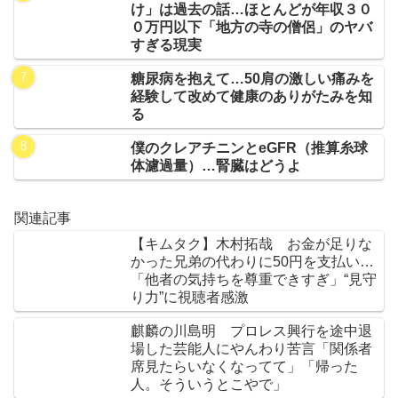
け」は過去の話…ほとんどが年収３０
０万円以下「地方の寺の僧侶」のヤバ
すぎる現実
糖尿病を抱えて…50肩の激しい痛みを
経験して改めて健康のありがたみを知
る
僕のクレアチニンとeGFR（推算糸球
体濾過量）…腎臓はどうよ
関連記事
【キムタク】木村拓哉 お金が足りな
かった兄弟の代わりに50円を支払い…
「他者の気持ちを尊重できすぎ」“見守
り力”に視聴者感激
麒麟の川島明 プロレス興行を途中退
場した芸能人にやんわり苦言「関係者
席見たらいなくなってて」「帰った
人。そういうとこやで」