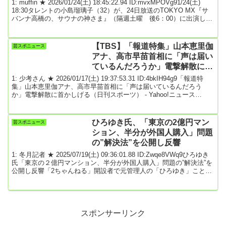
1: muffin ★ 2026/01/24(土) 18:45:22.94 ID:mvxMPOVg91/24(土)
18:30タレントの小島瑠璃子（32）が、24日放送のTOKYO MX『サ
バンナ高橋の、サウナの神さま』（隔週土曜 後6：00）に出演し
た。同番組は、サウナ好きとして知られるサバンナ・高橋茂雄が、
各界のトップランナーをサウナに迎え、心身が“ととのった”状態で人
生のターニングポイントを聞き出すサウナトーク番組。後編となる
【TBS】「報道特集」山本恵里伽
芸スポニュース
今回は、前回放送に収まり切らなかった赤裸々なトークが披露され
アナ、高市早苗首相に「声は届い
る。...
ているんだろうか」電撃解散に首
かしげる
1: 少考さん ★ 2026/01/17(土) 19:37:53.31 ID:4bkIH94g9「報道特
集」山本恵里伽アナ、高市早苗首相に「声は届いているんだろう
か」電撃解散に首かしげる（日刊スポーツ） - Yahoo!ニュース
1/17(土) 18:43配信TBS山本恵里伽アナウンサー（32）が、17日放送
の、キャスターを務める同局系報道番組「報道特集」（土曜午後5時
半）に出演。高市早苗首相が電撃的に衆院解散を決断したことで、
ひろゆき氏、「東京の2億円マン
芸スポニュース
選挙の対応に奔走する自治体の声を伝えた。【写真】選挙対応に奔
ション、半分が外国人購入」問題
走する自治...
の”解決法”を公開し反響
1: 冬月記者 ★ 2025/07/19(土) 09:36:01.88 ID:Zwqe8VWq9ひろゆき
氏「東京の２億円マンション、半分が外国人購入」問題の”解決法”を
公開し反響「2ちゃんねる」開設者で元管理人の「ひろゆき」こと西
村博之氏（48）が19日までにX（旧ツイッター）を更新。都内の高額
マンションの多くを外国人が購入しているとの報道を受け「解決
法」をつづった。ひろゆき氏は、ある大手メーカーにおいて、東京
の2億円超するマンション購入者の半数近くが外国人だったや海外に
おける規制などを報じた、...
スポンサーリンク