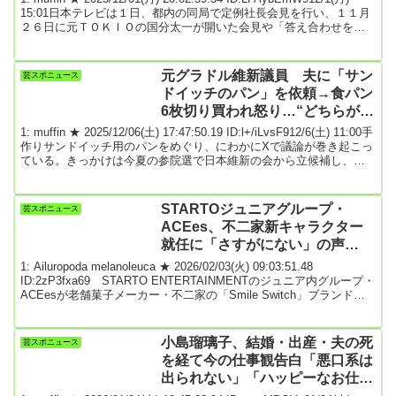
15:01日本テレビは１日、都内の同局で定例社長会見を行い、１１月
２６日に元ＴＯＫＩＯの国分太一が開いた会見や「答え合わせをし
たい」という主張に対し、福田博之社長は「答え合わせをするまで
もない」と改めて却下した。国分は１１月２６日に代理人弁護士と
ともに会見を実施。「コンプライアンス上の問題行為」を理由に日
元グラドル維新議員 夫に「サン
芸スポニュース
本テレビのバラエティー番組「ザ！鉄腕！ＤＡＳＨ！！」を６月に
ドイッチのパン」を依頼→食パン
降板となり、無期限...
6枚切り買われ怒り…“どちらが悪
い？”SNSで議論 ★2
1: muffin ★ 2025/12/06(土) 17:47:50.19 ID:l+/iLvsF912/6(土) 11:00手
作りサンドイッチ用のパンをめぐり、にわかにXで議論が巻き起こっ
ている。きっかけは今夏の参院選で日本維新の会から立候補し、初
当選した元グラドルの佐々木理江参院議員（43）の投稿だ（以下、
《》内はすべて原文ママ）。佐々木氏は12月4日深夜に更新したX
で、《先程帰宅、明日娘たちの校外学習用に夫に頼んでおいたサン
STARTOジュニアグループ・
芸スポニュース
ドイッチのパンが、私が想像していたものと全然違っていまし
ACEes、不二家新キャラクター
た…。顔が...
就任に「さすがにない」の声
も…“シュークリーム投げ事件”の
1: Ailuropoda melanoleuca ★ 2026/02/03(火) 09:03:51.48
消えない跡
ID:2zP3fxa69 STARTO ENTERTAINMENTのジュニア内グループ・
ACEesが老舗菓子メーカー・不二家の「Smile Switch」ブランドキ
ャラクターに起用されたことに多くの意見が上がっている。2月2日
に行なわれた発表会で、メンバーの浮所飛貴（23）は「100年以上愛
されている不二家さんのブランドキャラクターに就任できることは
小島瑠璃子、結婚・出産・夫の死
芸スポニュース
とても光栄」と喜びを露わにし、「本当に嬉...
を経て今の仕事観告白「悪口系は
出られない」「ハッピーなお仕事
で求めていただけると」