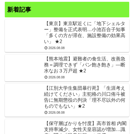
新着記事
【東京】東京駅近くに「地下シェルタ
ー」整備を正式表明…小池百合子知事
「多くの方が滞在、施設整備の効果高
い」 ★2
2026.08.08
【熊本地震】避難者の食生活、改善急
務＝調理できず「パン飽き飽き」―断
水なお３万戸超 ★2
2026.08.08
【江別大学生集団暴行死】「生涯考え
続けてください」主犯格の川口侑斗被
告に無期懲役の判決「理不尽以外の何
ものでもない」★2
2026.08.08
【保守層ばかりを忖度】高市首相 内閣
支持率減少、女性天皇容認が増加…識