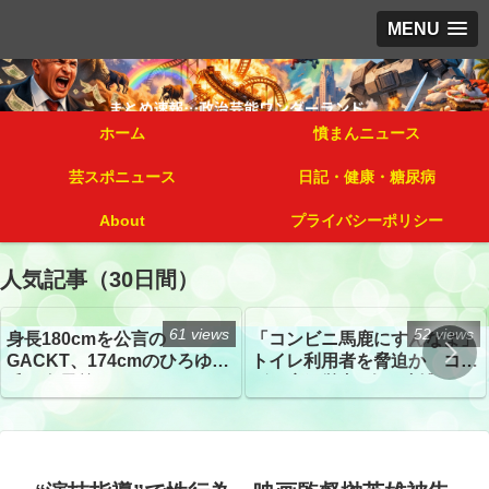
MENU
ホーム
憤まんニュース
芸スポニュース
日記・健康・糖尿病
About
プライバシーポリシー
人気記事（30日間）
61 views
52 views
身長180cmを公言の
「コンビニ馬鹿にすんなよ」
GACKT、174cmのひろゆき
トイレ利用者を脅迫か コン
氏と身長差“ほぼなし”でネッ
ビニ店経営者2人を逮捕
トざわつき イベントでの写
真が話題