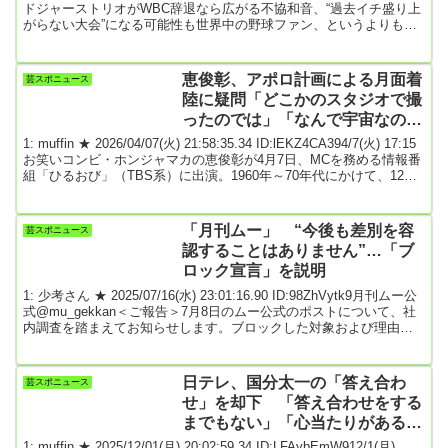
ドジャーストリオがWBC辞退なら広がる不協和音、“過去イチ盛り上
がらない大会”になる可能性も世界中の野球ファン、というよりも大
会主催者、日本での独占放映権を獲得した『Netflix』にとって気が気
でないニュースが飛び込んできた。来年3月に開催される
『WBC2026』について、ロサンゼルス・ドジャースのブランドン・
恵俊彰、アポロ計画による月面着
芸スポニュース
ゴームスGM（41）が、開幕まで4か月を切った現時点で「まだ話し
陸に疑問「どこかのスタジオで撮
合っていない」と...
ったのでは」「なんで宇宙なのに
国旗がたなびいているのか？」
1: muffin ★ 2026/04/07(火) 21:58:35.34 ID:lEKZ4CA394/7(火) 17:15
お笑いコンビ・ホンジャマカの恵俊彰が4月7日、MCを務める情報番
組「ひるおび」（TBS系）に出演。1960年～70年代にかけて、12人
の宇宙飛行士を月面着陸させた「アポロ計画」に私見を述べた。米
航空宇宙局（NASA）は4月6日、国際月探査プロジェクト「アルテミ
ス計画」の一環で打ち上げられた有人宇宙船オリオンが、人類史
「月刊ムー」 “今後も差別を容
芸スポニュース
上、地球から最も遠い地点に到達したと発表。これを受けて、こ...
認することはありません”…「ブ
ロック宣言」を説明
1: 少考さん ★ 2025/07/16(水) 23:01:16.90 ID:98ZhVytk9月刊ムー公
式@mu_gekkan＜ご報告＞7月8日のムー公式のポストについて、社
内調査を踏まえてお知らせします。ブロックした対象および理由に
ついて詳細を欠くポストであり、憶測を招いたことをお詫び申し上
げます。ムー公式アカウントがブロックした個人アカウントについ
て。アカウント情報に媒体名を含んだ状態での運用であり、実際に
日テレ、国分太一の「答え合わ
芸スポニュース
媒体の関係者の運用するアカウントでした。当該アカウントのポス
せ」を却下 「答え合わせをする
トには、差別にあたるポス...
までもない」「心当たりがあると
述べられている」★ 2
1: muffin ★ 2025/12/01(月) 20:02:59.34 ID:LFAybEmW912/1(月)