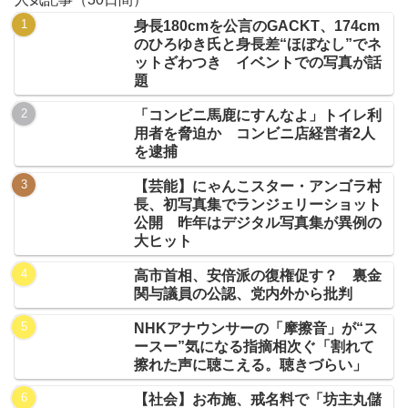
身長180cmを公言のGACKT、174cm
のひろゆき氏と身長差“ほぼなし”でネ
ットざわつき イベントでの写真が話
題
「コンビニ馬鹿にすんなよ」トイレ利
用者を脅迫か コンビニ店経営者2人
を逮捕
【芸能】にゃんこスター・アンゴラ村
長、初写真集でランジェリーショット
公開 昨年はデジタル写真集が異例の
大ヒット
高市首相、安倍派の復権促す？ 裏金
関与議員の公認、党内外から批判
NHKアナウンサーの「摩擦音」が“ス
ースー”気になる指摘相次ぐ「割れて
擦れた声に聴こえる。聴きづらい」
【社会】お布施、戒名料で「坊主丸儲