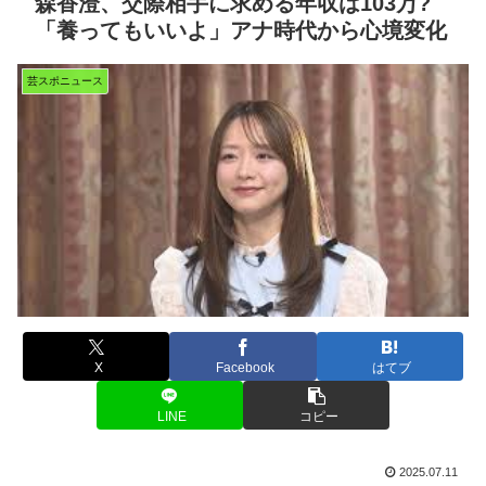
森香澄、交際相手に求める年収は103万?
「養ってもいいよ」アナ時代から心境変化
芸スポニュース
X
Facebook
はてブ
LINE
コピー
2025.07.11