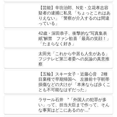
【芸能】辛坊治郎、N党・立花孝志容
疑者の逮捕に私見 「ちょっとこれはあ
りえない」「警察が介入するのは間違
っている」
42歳・深田恭子、衝撃的な“写真集表
紙”解禁 ファン歓喜「最高の笑顔！」
「たまらなく好き」
太田光「これから中居も人生がある」
フジテレビ第三者委への反論の真意推
察
【五輪】スキー女子・近藤心音 2種
目棄権で早期帰国へ 左膝前十字靭帯
損傷などの大けが 「本来ならば歩くこ
とも不可能なはずだった」
ラサール石井 “「外国人の犯罪が多
い」って、担当大臣まで作って、そん
な事実はどこにあるのか…”