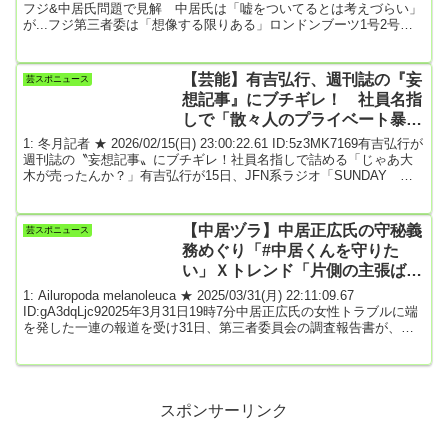
と主張★2
フジ&中居氏問題で見解 中居氏は「嘘をついてるとは考えづらい」
が...フジ第三者委は「想像する限りある」ロンドンブーツ1号2号の
田村淳さん（51）が2025年5月15日、自身のYouTubeチャンネルで生
配信を行った。フジテレビと親会社が設置した第三者委員会の調査
報告書に対して、中居正広氏の代理人弁護士が反論したという報道
【芸能】有吉弘行、週刊誌の『妄
芸スポニュース
に言及し、自身の見解を示した。「どっちかが嘘ついてるんです
想記事』にブチギレ！ 社員名指
よ」配信中、...
しで「散々人のプライベート暴い
たり、パパラッチ活動しておい
1: 冬月記者 ★ 2026/02/15(日) 23:00:22.61 ID:5z3MK7169有吉弘行が
て…」
週刊誌の〝妄想記事〟にブチギレ！社員名指しで詰める「じゃあ大
木が売ったんか？」有吉弘行が15日、JFN系ラジオ「SUNDAY
NIGHT DREAMER」に出演。〝妄想記事〟を書かれたとして、出
版社社員に直接クレームを入れたと明かした。有吉は「私また『週
刊女性』（『女性自身』の間違い）ね、光文社の週刊女性に子育て
【中居ヅラ】中居正広氏の守秘義
芸スポニュース
でね、子供が寝なくて悩んで悩んで、『ビビる大木とかに相談しま
務めぐり「#中居くんを守りた
くってる』っていう、...
い」Ｘトレンド「片側の主張ばか
り」「私は中居正広を信じていま
1: Ailuropoda melanoleuca ★ 2025/03/31(月) 22:11:09.67
す」
ID:gA3dqLjc92025年3月31日19時7分中居正広氏の女性トラブルに端
を発した一連の報道を受け31日、第三者委員会の調査報告書が、フ
ジ・メディア・ホールディングスの公式サイトで公表された。同日
午後5時から同委員会が会見を行った。委員長の竹内朗弁護士は中居
氏と女性A、双方にヒアリングを実施したと説明。双方に示談契約が
あり守秘義務を有していたとした上で「女性側から守秘義務を全面
解除...
スポンサーリンク