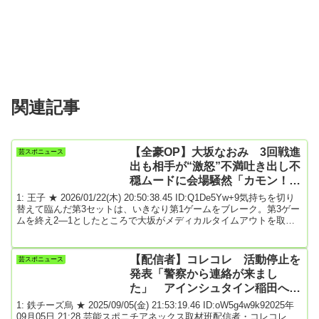
関連記事
【全豪OP】大坂なおみ 3回戦進
芸スポニュース
出も相手が“激怒”不満吐き出し不
穏ムードに会場騒然「カモン！」
が要因
1: 王子 ★ 2026/01/22(木) 20:50:38.45 ID:Q1De5Yw+9気持ちを切り
替えて臨んだ第3セットは、いきなり第1ゲームをブレーク。第3ゲー
ムを終え2―1としたところで大坂がメディカルタイムアウトを取っ
た。約6分後に戻って来た大坂は、第4ゲームをラブゲームでキー
プ。第6ゲームは2つのブレークポイントをしのぎ「カモ～ン！」と
雄叫び。この試合、何度か大坂と審判にイラ立つ場面のあったチル
【配信者】コレコレ 活動停止を
芸スポニュース
ステアに対し、うまく感情をコントロールした大坂が第7ゲームもブ
発表「警察から連絡が来まし
レーク。ミスショットは相手...
た」 アインシュタイン稲田への
謝罪も
1: 鉄チーズ烏 ★ 2025/09/05(金) 21:53:19.46 ID:oW5g4w9k92025年
09月05日 21:28 芸能スポニチアネックス取材班配信者・コレコレ