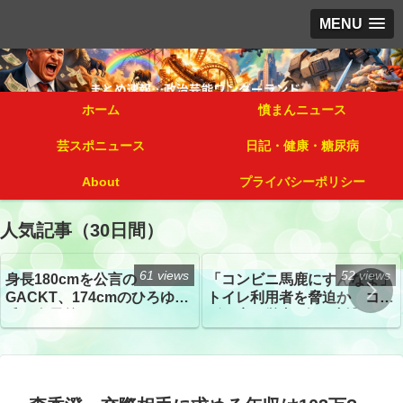
MENU
ホーム
憤まんニュース
芸スポニュース
日記・健康・糖尿病
About
プライバシーポリシー
人気記事（30日間）
61 views
52 views
身長180cmを公言の
「コンビニ馬鹿にすんなよ」
GACKT、174cmのひろゆき
トイレ利用者を脅迫か コン
氏と身長差“ほぼなし”でネッ
ビニ店経営者2人を逮捕
トざわつき イベントでの写
真が話題