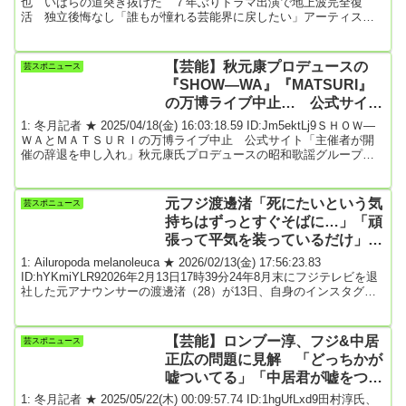
い」
也 いばらの道突き抜けた ７年ぶりドラマ出演で地上波完全復
活 独立後悔なし「誰もが憧れる芸能界に戻したい」アーティスト
兼タレントの手越祐也（３７）が、再び存在感を見せている。８月
には東京・京王アリーナＴＯＫＹＯで行われたｅスポーツ大会「Ｖ
ＡＬＯＲＡＮＴ Ｃｈａｌｌｅｎｇｅｒｓ Ｊａｐａｎ ２０２
【芸能】秋元康プロデュースの
芸スポニュース
５ Ｓｅａｓｏｎ Ｆｉｎａｌｓ」では公式スペシャルサポーター
『SHOW―WA』『MATSURI』
として登場し、会場を盛り上げた。さらに１０...
の万博ライブ中止… 公式サイト
「主催者が開催の辞退を申し入
1: 冬月記者 ★ 2025/04/18(金) 16:03:18.59 ID:Jm5ektLj9ＳＨＯＷ―
れ」
ＷＡとＭＡＴＳＵＲＩの万博ライブ中止 公式サイト「主催者が開
催の辞退を申し入れ」秋元康氏プロデュースの昭和歌謡グループ
「SHOW―WA」と昭和ポップスグループ「MATSURI」が5月18日、
大阪・関西万博で開催予定だったスペシャルライブが中止になっ
た。デビューまでの軌跡を追ってきた生バラエティー番組「ぽかぽ
元フジ渡邊渚「死にたいという気
芸スポニュース
か」（フジテレビ系）の公式ウエブサイトは18日、こんな告知を載
持ちはずっとすぐそばに…」「頑
せた。「大阪・関西万博E...
張って平気を装っているだけ」精
神疾患の寛解巡って「最近の私は
1: Ailuropoda melanoleuca ★ 2026/02/13(金) 17:56:23.83
冬眠中」
ID:hYKmiYLR92026年2月13日17時39分24年8月末にフジテレビを退
社した元アナウンサーの渡邊渚（28）が13日、自身のインスタグラ
ムを更新。精神疾患についてつづった。「精神疾患に完治はない。
寛解はするけど、死にたいという気持ちはずっとすぐそばにあっ
て、それとうまく付き合っていかなければいけない」と前置きした
【芸能】ロンブー淳、フジ&中居
芸スポニュース
上で「精神疾患でも健康な人と同じように生活して、平気そうに見
正広の問題に見解 「どっちかが
える人...
嘘ついてる」「中居君が嘘をつい
てるとは、ちょっと考えづらい」
1: 冬月記者 ★ 2025/05/22(木) 00:09:57.74 ID:1hgUfLxd9田村淳氏、