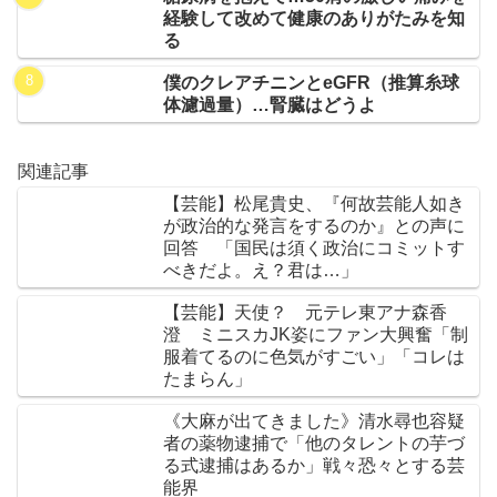
経験して改めて健康のありがたみを知
る
僕のクレアチニンとeGFR（推算糸球
体濾過量）…腎臓はどうよ
関連記事
【芸能】松尾貴史、『何故芸能人如き
が政治的な発言をするのか』との声に
回答 「国民は須く政治にコミットす
べきだよ。え？君は…」
【芸能】天使？ 元テレ東アナ森香
澄 ミニスカJK姿にファン大興奮「制
服着てるのに色気がすごい」「コレは
たまらん」
《大麻が出てきました》清水尋也容疑
者の薬物逮捕で「他のタレントの芋づ
る式逮捕はあるか」戦々恐々とする芸
能界