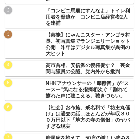
「コンビニ馬鹿にすんなよ」トイレ利
用者を脅迫か コンビニ店経営者2人
を逮捕
【芸能】にゃんこスター・アンゴラ村
長、初写真集でランジェリーショット
公開 昨年はデジタル写真集が異例の
大ヒット
高市首相、安倍派の復権促す？ 裏金
関与議員の公認、党内外から批判
NHKアナウンサーの「摩擦音」が“ス
ースー”気になる指摘相次ぐ「割れて
擦れた声に聴こえる。聴きづらい」
【社会】お布施、戒名料で「坊主丸儲
け」は過去の話…ほとんどが年収３０
０万円以下「地方の寺の僧侶」のヤバ
すぎる現実
糖尿病を抱えて…50肩の激しい痛みを