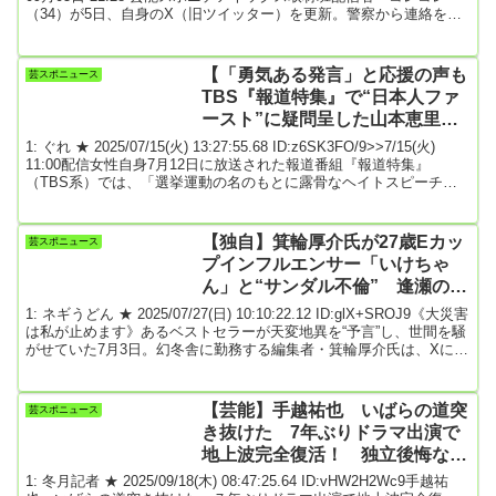
（34）が5日、自身のX（旧ツイッター）を更新。警察から連絡を受
けたことを明かし、活動停止を発表した。同日、お笑いコンビ「ア
インシュタイン」稲田直樹のインスタグラムを不正ログインしたと
して32歳の男が逮捕されたと報じられた。コレコレは「稲田さんの
【「勇気ある発言」と応援の声も
芸スポニュース
アカウントから卑猥な連絡がきた女性が、コレコレに相談した事で
TBS『報道特集』で“日本人ファ
乗っ取られていた...
ースト”に疑問呈した山本恵里伽
アナのインスタが大荒れ状態
1: ぐれ ★ 2025/07/15(火) 13:27:55.68 ID:z6SK3FO/9>>7/15(火)
11:00配信女性自身7月12日に放送された報道番組『報道特集』
（TBS系）では、「選挙運動の名のもとに露骨なヘイトスピーチ
が」というテーマで、20日に投開票される参院選がクローズアップ
された。番組冒頭では、外国人政策が参院選の争点に浮上するな
か、「日本人ファースト」を掲げる参政党が急速に支持を伸ばして
【独自】箕輪厚介氏が27歳Eカッ
芸スポニュース
いるという情勢を取り上げ、同党の神谷宗幣代表（47）が「まず自
プインフルエンサー「いけちゃ
国民の生活を守る」「い...
ん」と“サンダル不倫” 逢瀬のあ
と家族のもとへ…直撃の回答は？
1: ネギうどん ★ 2025/07/27(日) 10:10:22.12 ID:glX+SROJ9《大災害
★4
は私が止めます》あるベストセラーが天変地異を“予言”し、世間を騒
がせていた7月3日。幻冬舎に勤務する編集者・箕輪厚介氏は、Xにこ
うポストした。その日の20時ごろ、彼の姿は羽田空港第3ターミナル
にあった。「便所サンダルに無地のTシャツ、短パン姿の箕輪さん
は、スマホ片手にベンチに座ったり、歩きまわったりとそわそわし
【芸能】手越祐也 いばらの道突
芸スポニュース
た様子でした」（居合わせた旅行客）箕輪氏が落ち着かない様子で
き抜けた 7年ぶりドラマ出演で
気にしていたのは、大災...
地上波完全復活！ 独立後悔なし
「誰もが憧れる芸能界に戻した
1: 冬月記者 ★ 2025/09/18(木) 08:47:25.64 ID:vHW2H2Wc9手越祐