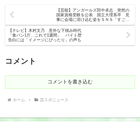
【芸能】アンガールズ田中卓志 突然の
国家資格受験を公表 国立大理系卒 見
事に会場に溶け込む姿をＳＮＳ「すご
い！」「周囲の受験生が」
【テレビ】木村文乃 意外な下積み時代
「食パン1斤…これで1週間」 バイト歴
告白には「イメージにぴったり」の声も
コメント
コメントを書き込む
ホーム
芸スポニュース