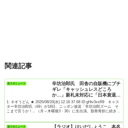
関連記事
辛坊治郎氏 田舎の自販機にブチ
芸スポニュース
ギレ「キャッシュレスどころ
か…」新札未対応に「日本衰退の
構造を見た」
1: ネギうどん ★ 2025/08/20(水) 12:16:37.68 ID:gHiv3xsR9 キャス
ター辛坊治郎氏（69）が18日、ニッポン放送「辛坊治郎ズーム そ
こまで言うか！」（月～木曜後3・30）に生出演。肋骨骨折に続き、
「また死にかけた」出来事を振り返った。14日に自身のX（旧ツイッ
ター）でタイのバンコクで飲み歩いた結果、階段から転落し、肋骨
を骨折したことを明かしていた辛坊氏。「猛烈に痛い」とその痛み
【ラジオ】はいだしょうこ 本名
芸スポニュース