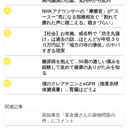
関与議員の公認、党内外から批判
NHKアナウンサーの「摩擦音」が“ス
ースー”気になる指摘相次ぐ「割れて
擦れた声に聴こえる。聴きづらい」
【社会】お布施、戒名料で「坊主丸儲
け」は過去の話…ほとんどが年収３０
０万円以下「地方の寺の僧侶」のヤバ
すぎる現実
糖尿病を抱えて…50肩の激しい痛みを
経験して改めて健康のありがたみを知
る
僕のクレアチニンとeGFR（推算糸球
体濾過量）…腎臓はどうよ
関連記事
高知東生「某女優さんの薬物問題の
件」にコメント