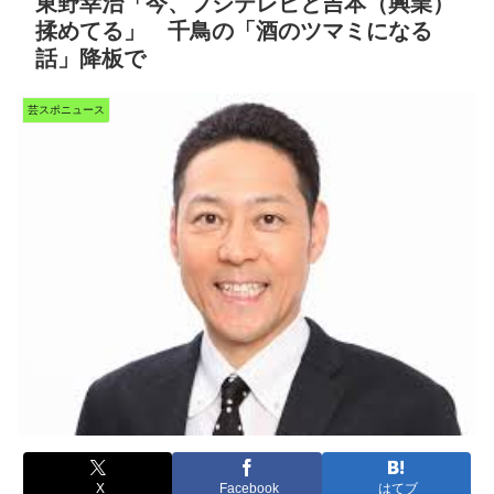
東野幸治「今、フジテレビと吉本（興業）
揉めてる」 千鳥の「酒のツマミになる
話」降板で
芸スポニュース
X
Facebook
はてブ