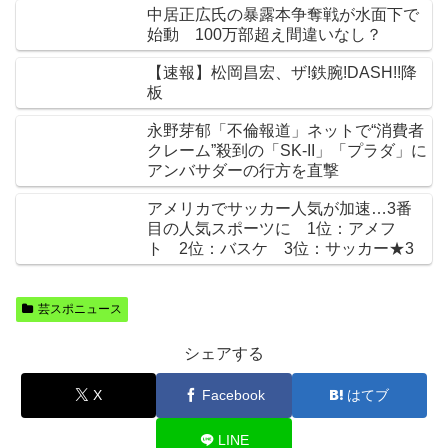
中居正広氏の暴露本争奪戦が水面下で
始動 100万部超え間違いなし？
【速報】松岡昌宏、ザ!鉄腕!DASH!!降
板
永野芽郁「不倫報道」ネットで“消費者
クレーム”殺到の「SK-II」「プラダ」に
アンバサダーの行方を直撃
アメリカでサッカー人気が加速…3番
目の人気スポーツに 1位：アメフ
ト 2位：バスケ 3位：サッカー★3
芸スポニュース
シェアする
X
Facebook
はてブ
LINE