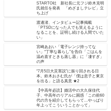
STARTO社 新社長に元フジ鈴木克明
氏就任を発表 「めざましテレビ」立
ち上げ
渡邊渚、インタビュー記事掲載
「PTSDになった人でも笑えるように
なることを、証明し続ける人間でいた
い」
宮崎あおい「電子レンジ持ってな
い」“丁寧な暮らし”を告白「ごはんを
温め直すときも蒸し器」に「凄すぎ」
の声
“7月5日大災害説”に振り回される日
本。鈴木おさむ氏が「僕は息子と東京
を出る」と語る真意 ★2
【中高年必読】婚活中の大久保佳代
子、中高年のリアルに困惑「この前60
代の方を紹介してもらって…やっぱり
年上ってこういうことかって」