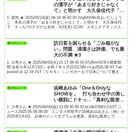
を説明。「打ちどころが悪けりゃ死んでたよな～と思って一週間
の漢字が「あまり好きじゃなく
後、昨日、厳密に言うと一...
て」と明かす 大久保佳代子「そ
っち?ガチガチな名前」
1: 湛然 ★ 2025/05/23(金) 06:18:36.60 ID:JVg0XKMx9はいだしょう
こ 本名の漢字が「あまり好きじゃなくて」と明かす 大久保佳代
子「そっち?ガチガチな名前」5/22(木) 22:49 スポニチアネックスは
いだしょうこ歌手で女優・はいだしょうこ（46）が、22日放送の
NHKラジオ第1「あさこ・佳代子の大人なラジオ女子会」（木曜後
9・05）に出演。自身の本名の漢字が嫌いだと明かした。はいだは宝
訪日客を困らせる「ごみ箱がな
芸スポニュース
塚歌劇団時代には「千琴ひめか」の名で活動していたが、退団後、
い」問題 清潔さは評価、でも最
2003年4...
大の不満 ★3
1: 少考さん ★ 2025/06/03(火) 21:17:39.45 ID:07yBrmXE9※調査期
間:令和６年12月13日～令和７年１月22日CNN.co.jp2025.06.03 Tue
posted at 12:19 JST（ＣＮＮ） シンガポールで日本について教えて
いる大学教授は、学生を連れて訪日するたびに必ず尋ねられること
がある。「なぜごみ箱がどこにもないの？」増え続ける欧米からの
訪日客も首をかしげる。公共の場でごみを捨てる所がないのに、な
浜崎あゆみ「One＆Onlyな
芸スポニュース
ぜこれほど街がきれいに保たれているのか。日...
SHOWを」 打ち合わせ中の美し
い横顔にドキっ…「真剣な眼差し
が素敵」
1: 少考さん ★ 2025/05/09(金) 13:09:30.85 ID:b/JdkX309J-CAST ニ
ュース2025.05.09 08:00 エンタメ班歌手の浜崎あゆみさん（46）が
2025年5月4日、自身のインスタグラムを更新。真剣な眼差しで、ツ
アーでの演出について「最終調整」をする姿を披露した。浜崎あゆ
みさんのインスタグラム（＠a.you）より「チームavexで本当の最終
調整ちゅう」2025年でデビュー28年目に突入し、4月8日の日本公演