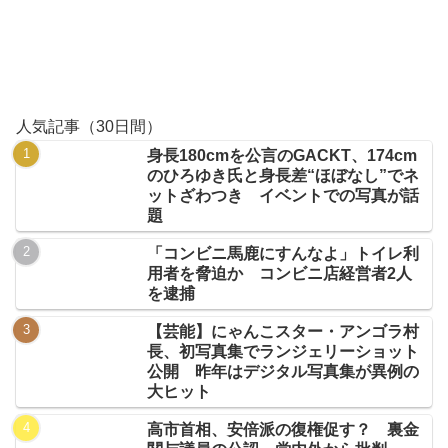
人気記事（30日間）
身長180cmを公言のGACKT、174cm
のひろゆき氏と身長差“ほぼなし”でネ
ットざわつき イベントでの写真が話
題
「コンビニ馬鹿にすんなよ」トイレ利
用者を脅迫か コンビニ店経営者2人
を逮捕
【芸能】にゃんこスター・アンゴラ村
長、初写真集でランジェリーショット
公開 昨年はデジタル写真集が異例の
大ヒット
高市首相、安倍派の復権促す？ 裏金