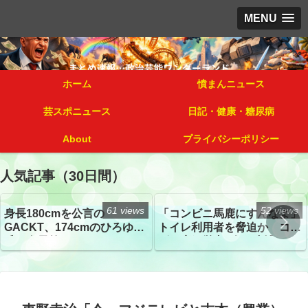
MENU
ホーム
憤まんニュース
芸スポニュース
日記・健康・糖尿病
About
プライバシーポリシー
人気記事（30日間）
61 views
52 views
身長180cmを公言の
「コンビニ馬鹿にすんなよ」
GACKT、174cmのひろゆき
トイレ利用者を脅迫か コン
氏と身長差“ほぼなし”でネッ
ビニ店経営者2人を逮捕
トざわつき イベントでの写
真が話題