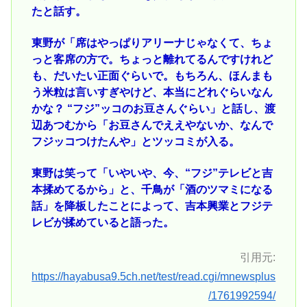
たと話す。
東野が「席はやっぱりアリーナじゃなくて、ちょ
っと客席の方で。ちょっと離れてるんですけれど
も、だいたい正面ぐらいで。もちろん、ほんまも
う米粒は言いすぎやけど、本当にどれぐらいなん
かな？ “フジ”ッコのお豆さんぐらい」と話し、渡
辺あつむから「お豆さんでええやないか、なんで
フジッコつけたんや」とツッコミが入る。
東野は笑って「いやいや、今、“フジ”テレビと吉
本揉めてるから」と、千鳥が「酒のツマミになる
話」を降板したことによって、吉本興業とフジテ
レビが揉めていると語った。
引用元:
https://hayabusa9.5ch.net/test/read.cgi/mnewsplus
/1761992594/