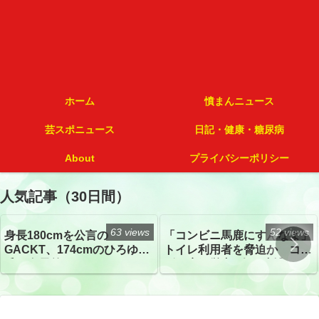
ホーム
憤まんニュース
芸スポニュース
日記・健康・糖尿病
About
プライバシーポリシー
人気記事（30日間）
63 views
52 views
身長180cmを公言の
「コンビニ馬鹿にすんなよ」
GACKT、174cmのひろゆき
トイレ利用者を脅迫か コン
氏と身長差“ほぼなし”でネッ
ビニ店経営者2人を逮捕
トざわつき イベントでの写
真が話題