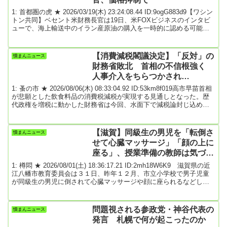
パートの部屋に侵...
1: 首都圏の虎 ★ 2026/03/19(木) 23:24:08.44 ID:9ogG883d9【ワシン
トン共同】ベセント米財務長官は19日、米FOXビジネスのインタビ
ューで、海上輸送中のイラン産原油の購入を一時的に認める可能性
を示した。原油価格の抑制につなげたい考えで、海上にあるイラン
産原油の量は1億4千万バレルに上ると説明した。全文はソースで
最終更新:3/19(木) 23:20引用元: 4: 名無しどんぶらこ 2026/03/19(木)
【消費減税閣議決定】「反対」の
憤まんニュース
23:25:17.55 ID:tFyEZwBX0も...
財務省敗北 首相の不信根強く
人事介入をちらつかされ…
1: 蚤の市 ★ 2026/08/06(木) 08:33:04.92 ID:53km8f019高市早苗首相
が悲願とした飲食料品の消費税減税が実現する見通しとなった。歴
代政権を増税に動かした財務省は今回、水面下で減税論封じ込めを
図ったが、人事介入もちらつかせる首相サイドに屈した。2年限りの
減税を、元に戻すのは困難との指摘もある。財務省は恒久化阻止へ
背水の陣で臨むが、かつての「最強官庁」には陰りも見える。メモ
【滋賀】同級生の男児を「転倒さ
憤まんニュース
集め情報飛び交う「首相官邸が新聞やテレビ記者の取材メモをかき
せて心臓マッサージ」「顔の上に
集め、財務省の動きを把握しようと...
座る」、授業準備の教師は気づか
ず…いじめ重大事態に認定
1: 樽悶 ★ 2026/08/01(土) 18:36:17.21 ID:2mh18W6K9 滋賀県の近
江八幡市教育委員会は３１日、昨年１２月、市立小学校で男子児童
が同級生の男児に倒されて心臓マッサージや顔に座られるなどし、
息ができないほどの命の危険を感じる「いじめ重大事態」があった
と発表した。【写真】担任が「花丸」を描いて女児に返した、自殺
をほのめかす言葉を記したノート（代理人弁護士が一部黒塗りし、
問題視される参政党・神谷代表の
憤まんニュース
提供）男児は昨年１２月５日の休み時間、同じクラスの別の男児に
発言 札幌で何が起こったのか
あおむけに転倒させられ、両脚の上に座...