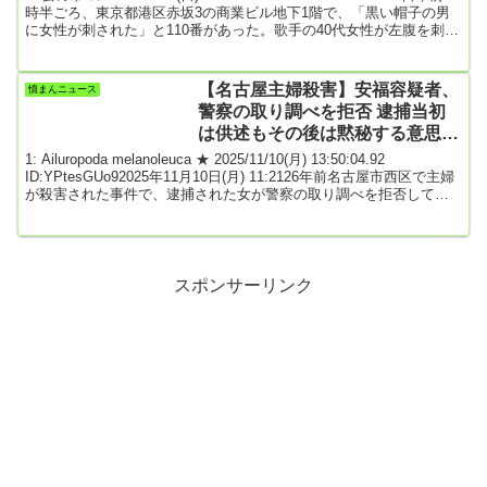
時半ごろ、東京都港区赤坂3の商業ビル地下1階で、「黒い帽子の男
に女性が刺された」と110番があった。歌手の40代女性が左腹を刺さ
れて病院に搬送された。搬送時に意識はあったが重傷とみられる。
女性は搬送前に「面識のない男性に刺された」と話したといい、警
視庁は殺人未遂事件として逃げた人物の行方を追っている。警視庁
【名古屋主婦殺害】安福容疑者、
憤まんニュース
赤坂署によると、女性は地下1階にあるライブハウス前で、従業員が
警察の取り調べを拒否 逮捕当初
この店を開けに来るの...
は供述もその後は黙秘する意思示
す 動機はいまだ明らかにならず
1: Ailuropoda melanoleuca ★ 2025/11/10(月) 13:50:04.92
ID:YPtesGUo92025年11月10日(月) 11:2126年前名古屋市西区で主婦
が殺害された事件で、逮捕された女が警察の取り調べを拒否してい
ることが分かりました。名古屋市港区のアルバイト安福久美子容疑
者（69）は1999年11月、名古屋市西区のアパートで主婦の高羽奈美
子さん（当時32）の首などを刃物で刺して殺害した疑いがもたれて
います。安福容疑者は逮捕された当初、警察の取り調べに...
スポンサーリンク