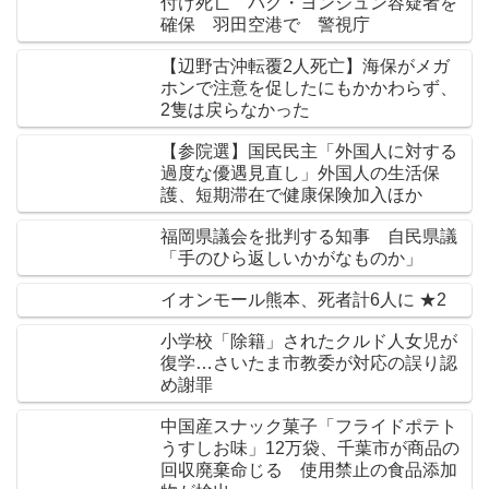
付け死亡 パク・ヨンジュン容疑者を
確保 羽田空港で 警視庁
【辺野古沖転覆2人死亡】海保がメガ
ホンで注意を促したにもかかわらず、
2隻は戻らなかった
【参院選】国民民主「外国人に対する
過度な優遇見直し」外国人の生活保
護、短期滞在で健康保険加入ほか
福岡県議会を批判する知事 自民県議
「手のひら返しいかがなものか」
イオンモール熊本、死者計6人に ★2
小学校「除籍」されたクルド人女児が
復学…さいたま市教委が対応の誤り認
め謝罪
中国産スナック菓子「フライドポテト
うすしお味」12万袋、千葉市が商品の
回収廃棄命じる 使用禁止の食品添加