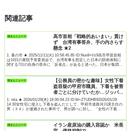
関連記事
高市首相「戦略的あいまい」貫け
憤まんニュース
ず 台湾有事答弁、手の内さらす
懸念 ★2
1: 蚤の市 ★ 2025/11/11(火) 10:58:45.85 ID:Nuo9+I/z9高市早苗首相
は10日の衆院予算委員会で、台湾有事を想定した日本の防衛体制に
関する7日の自身の答弁に「反省点」があると述べた。日本が集団的
自衛権を行使する具体例をあいまいにする戦略に徹しきれなかっ
た。踏み込んだ答弁は相手に手の内をさらし、抑止力をかえって低
下させかねない。10日の衆院予算委で論点となったのは7日の首相と
【公務員の密かな趣味】女性下着
憤まんニュース
立憲民主党の岡田克也氏とのやりとりだ。岡田氏は台湾とフィリピ
盗容疑の甲府市職員、下着を被害
ンの間の海峡封鎖...(以下...
者ごとに分けていたか…ジッパー
で閉じるタイプの袋に丁寧に保管
1: nita ★ 2026/01/29(木) 18:00:04.23 ID:M+ZTUDHB92026/01/29
14:30女性宅に侵入し下着を盗んだとして、甲府市道路河川課主任の
男（３４）が逮捕された事件で、男が調べに対し、「女性の下着に
興味があった」などと供述していることがわかった。男の自宅から
は大量の女性用下着が押収されているが、複数の袋に分けて保管し
ていたといい、山梨県警は男が同様の犯行を繰り返していたとみて
イラン産原油の購入容認か 米長
憤まんニュース
調べている。男は２０２３年１１月に甲府市内の２０歳代女性のア
官、価格抑制で