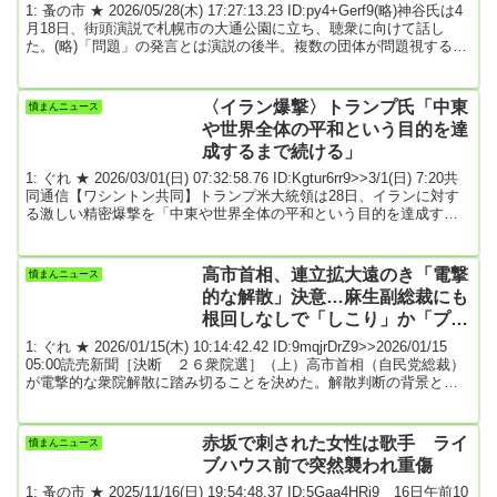
1: 蚤の市 ★ 2026/05/28(木) 17:27:13.23 ID:py4+Gerf9(略)神谷氏は4
月18日、街頭演説で札幌市の大通公園に立ち、聴衆に向けて話し
た。(略)「問題」の発言とは演説の後半。複数の団体が問題視する発
言があった。「政府は頼んでいないことばっかりやってますよね。
頼んでんのは地方の過疎を何とかしてくれですよね。衰退する1次産
業を止めてくれですよ。北海道だったら、どんどん廃線になる鉄道
〈イラン爆撃〉トランプ氏「中東
憤まんニュース
を何とかしてくれですよ」「そういったところに予算を投じない
や世界全体の平和という目的を達
と、何のために先人が北海道...
成するまで続ける」
1: ぐれ ★ 2026/03/01(日) 07:32:58.76 ID:Kgtur6rr9>>3/1(日) 7:20共
同通信【ワシントン共同】トランプ米大統領は28日、イランに対す
る激しい精密爆撃を「中東や世界全体の平和という目的を達成する
まで続ける」と交流サイト（SNS）に投稿した。ソースは↓平和達成
まで激しい爆撃継続とトランプ氏 引用元: 3: 名無しどんぶらこ
2026/03/01(日) 07:33:59.03 ID:9Od0TJKy0これが結びつくとは思え
高市首相、連立拡大遠のき「電撃
憤まんニュース
んが4: 名無しどんぶらこ 2...
的な解散」決意…麻生副総裁にも
根回しなしで「しこり」か「プラ
ス」か ★2
1: ぐれ ★ 2026/01/15(木) 10:14:42.42 ID:9mqjrDrZ9>>2026/01/15
05:00読売新聞［決断 ２６衆院選］（上）高市首相（自民党総裁）
が電撃的な衆院解散に踏み切ることを決めた。解散判断の背景と影
響を探る。◇「自民と日本維新の会の連立合意について国民の審判
を得る必要がある。通常国会の早期に衆院を解散します」１４日
夕、首相官邸。首相は自民の鈴木幹事長と日本維新の会の吉村代表
赤坂で刺された女性は歌手 ライ
憤まんニュース
（大阪府知事）、藤田文武共同代表と向き合い、こう宣言した。出
ブハウス前で突然襲われ重傷
席者の一人は「首相...
1: 蚤の市 ★ 2025/11/16(日) 19:54:48.37 ID:5Gaa4HRi9 16日午前10