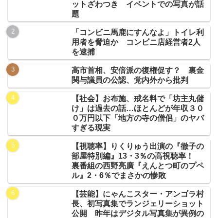
ットざわつき イベントでの写真が話
題
「コンビニ馬鹿にすんなよ」トイレ利
用者を脅迫か コンビニ店経営者2人
を逮捕
高市首相、安倍派の復権促す？ 裏金
関与議員の公認、党内外から批判
【社会】お布施、戒名料で「坊主丸儲
け」は過去の話…ほとんどが年収３０
０万円以下「地方の寺の僧侶」のヤバ
すぎる現実
【視聴率】りくりゅう出演の『徹子の
部屋特別編』13・3％の高視聴率！
裏番組の西野亮廣『えんとつ町のプペ
ル』2・6％でまさかの惨敗
【芸能】にゃんこスター・アンゴラ村
長、初写真集でランジェリーショット
公開 昨年はデジタル写真集が異例の