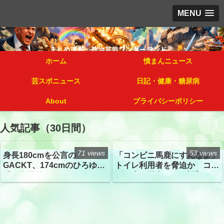
MENU
ホーム
憤まんニュース
芸スポニュース
日記・健康・糖尿病
About
プライバシーポリシー
人気記事（30日間）
71 views
53 views
身長180cmを公言の
「コンビニ馬鹿にすんなよ」
GACKT、174cmのひろゆき
トイレ利用者を脅迫か コン
氏と身長差“ほぼなし”でネッ
ビニ店経営者2人を逮捕
トざわつき イベントでの写
真が話題