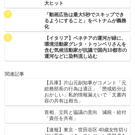
大ヒット
「動画広告は最大5秒でスキップでき
るようにすること」をベトナムが義務
化
【イタリア】ベネチアの運河が緑に、
環境活動家グレタ・トゥンベリさんを
含む気候活動家が抗議で国内10都市の
運河などに染料流し込む
関連記事
【兵庫】片山元副知事がコメント「元
総務部長の行為は適正」「懲戒処分は
おかしい」私的情報漏えいで「文書内
容の共有は相当」
首相、立民と協議の意向 減税・給付
「責任を共有」
【速報】東京・世田谷区 40歳女性切り