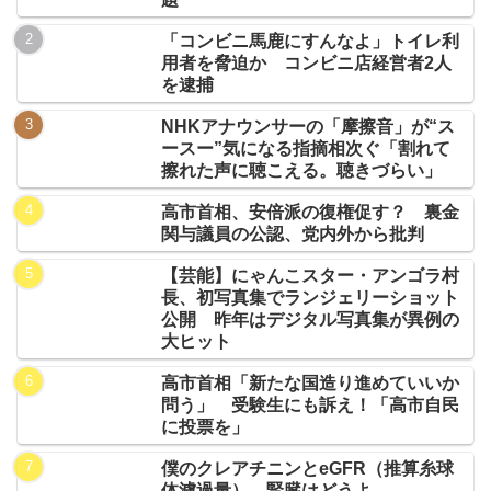
「コンビニ馬鹿にすんなよ」トイレ利
用者を脅迫か コンビニ店経営者2人
を逮捕
NHKアナウンサーの「摩擦音」が“ス
ースー”気になる指摘相次ぐ「割れて
擦れた声に聴こえる。聴きづらい」
高市首相、安倍派の復権促す？ 裏金
関与議員の公認、党内外から批判
【芸能】にゃんこスター・アンゴラ村
長、初写真集でランジェリーショット
公開 昨年はデジタル写真集が異例の
大ヒット
高市首相「新たな国造り進めていいか
問う」 受験生にも訴え！「高市自民
に投票を」
僕のクレアチニンとeGFR（推算糸球
体濾過量）…腎臓はどうよ