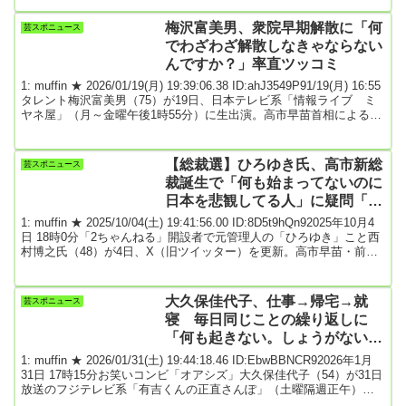
ッカー・サイト「フットボールインサイダー」などによると、トッ
トナムが久保の契約解除金５２００万ポンド（約１０７億６４００
梅沢富美男、衆院早期解散に「何
芸スポニュース
万円）を”妥当”と判断。孫興民が抜けて確実に決定力が低下した攻撃
でわざわざ解散しなきゃならない
陣の新たな主役として２４歳日本...
んですか？」率直ツッコミ
1: muffin ★ 2026/01/19(月) 19:39:06.38 ID:ahJ3549P91/19(月) 16:55
タレント梅沢富美男（75）が19日、日本テレビ系「情報ライブ ミ
ヤネ屋」（月～金曜午後1時55分）に生出演。高市早苗首相による衆
院早期解散について私見を述べた。「僕はとっても不思議。僕は頭
悪いからそうなんでしょうけど」と前置きした上で「なんで解散を
しないといけないんだ。だって維新の会とくっついたワケですか
【総裁選】ひろゆき氏、高市新総
芸スポニュース
ら。消費税を0にしましょう、なんて公約をこれからやるんだと思い
裁誕生で「何も始まってないのに
ますけ...
日本を悲観してる人」に疑問「何
をするか 何をしたか、で、評価
1: muffin ★ 2025/10/04(土) 19:41:56.00 ID:8D5t9hQn92025年10月4
したい」
日 18時0分「2ちゃんねる」開設者で元管理人の「ひろゆき」こと西
村博之氏（48）が4日、X（旧ツイッター）を更新。高市早苗・前経
済安保担当相（64）の自民党新総裁就任について私見を述べた。
「何も始まってないのに、日本を悲観してる人がいるけど」と前置
きした上で「『総理になり何をするか。何をしたか』で、評価した
大久保佳代子、仕事→帰宅→就
芸スポニュース
いと思うおいらです」とつづった。ひろゆき氏の投稿に対し「逆に
寝 毎日同じことの繰り返しに
何も始まって...
「何も起きない。しょうがないけ
ど悲しい」
1: muffin ★ 2026/01/31(土) 19:44:18.46 ID:EbwBBNCR92026年1月
31日 17時15分お笑いコンビ「オアシズ」大久保佳代子（54）が31日
放送のフジテレビ系「有吉くんの正直さんぽ」（土曜隔週正午）に
出演。最近は「想定内の毎日」と明かした。愛飲家の大久保に、出