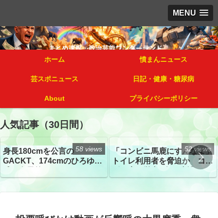
MENU
ホーム
憤まんニュース
芸スポニュース
日記・健康・糖尿病
About
プライバシーポリシー
人気記事（30日間）
58 views
52 views
身長180cmを公言の
「コンビニ馬鹿にすんなよ」
GACKT、174cmのひろゆき
トイレ利用者を脅迫か コン
氏と身長差“ほぼなし”でネッ
ビニ店経営者2人を逮捕
トざわつき イベントでの写
真が話題