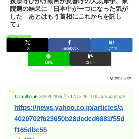
投票呼びかけ動画が反響呼の大黒摩季、衆
院選の結果に「日本中が一つになった気が
した あとはもう首相にこれからを託し
て」
芸スポニュース
X
Facebook
はてブ
LINE
コピー
2026.02.09
1:
muffin ★
2026/02/09(月) 17:13:46.10 ID:am5qgnbq9
https://news.yahoo.co.jp/articles/a
4020702f623650b28dedcd6881f55d
f165dbc55