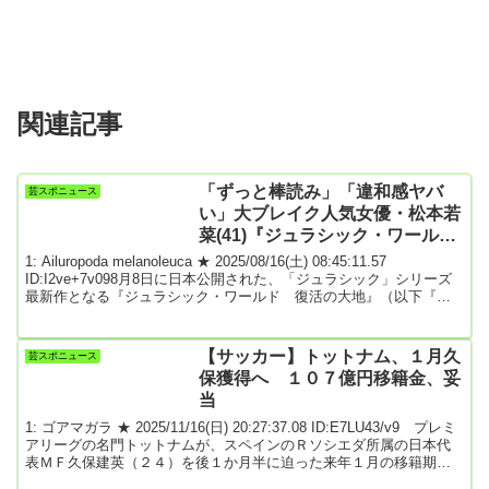
関連記事
「ずっと棒読み」「違和感ヤバ
芸スポニュース
い」大ブレイク人気女優・松本若
菜(41)『ジュラシック・ワール
ド』での初吹き替え演技が酷評の
1: Ailuropoda melanoleuca ★ 2025/08/16(土) 08:45:11.57
嵐★2
ID:I2ve+7v098月8日に日本公開された、「ジュラシック」シリーズ
最新作となる『ジュラシック・ワールド 復活の大地』（以下『ジ
ュラシック・ワールド』）。8～10日の初週末3日間で、興行収入11
億3297万円を記録し、2025年に公開された洋画作品で最速となる10
億円を突破するなど、ロケットスタートを見せている。いっぽう
【サッカー】トットナム、１月久
芸スポニュース
で、ある“不安要素”も指摘されている。公開以後、X上ではこのよ
保獲得へ １０７億円移籍金、妥
う...
当
1: ゴアマガラ ★ 2025/11/16(日) 20:27:37.08 ID:E7LU43/v9 プレミ
アリーグの名門トットナムが、スペインのＲソシエダ所属の日本代
表ＭＦ久保建英（２４）を後１か月半に迫った来年１月の移籍期間
中に獲得する可能性が大いに高まったことが明らかになった。英サ