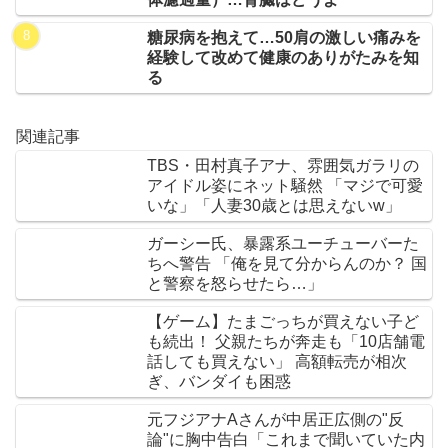
糖尿病を抱えて…50肩の激しい痛みを
経験して改めて健康のありがたみを知
る
関連記事
TBS・田村真子アナ、雰囲気ガラリの
アイドル姿にネット騒然 「マジで可愛
いな」「人妻30歳とは思えないw」
ガーシー氏、暴露系ユーチューバーた
ちへ警告 「俺を見て分からんのか？ 国
と警察を怒らせたら…」
【ゲーム】たまごっちが買えない子ど
も続出！ 父親たちが奔走も「10店舗電
話しても買えない」 高額転売が相次
ぎ、バンダイも困惑
元フジアナAさんが中居正広側の"反
論"に胸中告白「これまで聞いていた内