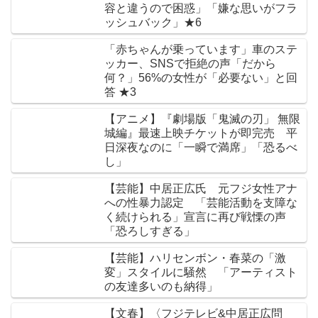
容と違うので困惑」「嫌な思いがフラ
ッシュバック」★6
「赤ちゃんが乗っています」車のステ
ッカー、SNSで拒絶の声「だから
何？」56%の女性が「必要ない」と回
答 ★3
【アニメ】『劇場版「鬼滅の刃」 無限
城編』最速上映チケットが即完売 平
日深夜なのに「一瞬で満席」「恐るべ
し」
【芸能】中居正広氏 元フジ女性アナ
への性暴力認定 「芸能活動を支障な
く続けられる」宣言に再び戦慄の声
「恐ろしすぎる」
【芸能】ハリセンボン・春菜の「激
変」スタイルに騒然 「アーティスト
の友達多いのも納得」
【文春】〈フジテレビ&中居正広問