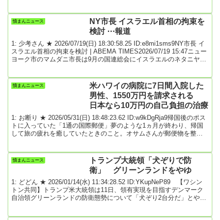
「非常に強い意志を持って両党の約束を果たす」と伝えた。藤田氏
が会談後、記者団にやりとりを明かした。首相と藤田氏が2人で会談
するのは、自民党と維新が連立を組んで以来初めて。政府が21日の
NY市長 イスラエル首相の拘束を
憤まんニュース
閣議決定をめざす総合経済対策の方向性も擦り合わせた。維新は電
検討 ⋯報道
気・ガス料金の補助などを求め...
1: 少考さん ★ 2026/07/19(日) 18:30:58.25 ID:e8mi1sms9NY市長 イ
スラエル首相の拘束を検討 | ABEMA TIMES2026/07/19 15:47ニュー
ヨーク市のマムダニ市長は9月の国連総会にイスラエルのネタニヤフ
首相が訪問する場合、拘束できるかどうか市当局が検討していると
明らかにしました。ネタニヤフ首相をめぐってはパレスチナ自治区
ガザでの戦闘をめぐり、国際刑事裁判所が逮捕状を出しています。
米ハワイの病院に7日間入院した
憤まんニュース
マムダニ市長は18日、ニューヨーク・タイムズのインタビューで...
男性、1550万円を請求される
日本なら10万円の自己負担の治療
1: お断り ★ 2026/05/31(日) 18:48:23.62 ID:w9kDgRja9帰国後のポス
トに入っていた「1通の国際郵便」夢のような1ヵ月が終わり、帰国
して旅の疲れを癒していたときのこと。オサムさんが郵便物を整理
していると、なじみのない英語のロゴが印刷された、ずっしりと厚
みのある封筒がみつかりました。差出人は、ハワイ滞在中にお世話
になった現地の総合病院。オサムさんは軽い気持ちで封を切りまし
トランプ大統領「犬ぞりで防
憤まんニュース
た。しかし、同封されていた明細書に記載された「TOTAL DUE（請
衛」 グリーンランドをやゆ
求総額）」の数字を目にし...
1: どどん ★ 2026/01/14(水) 11:34:28.52 ID:YKupNeP89 【ワシン
トン共同】トランプ米大統領は11日、領有実現を目指すデンマーク
自治領グリーンランドの防衛態勢について「犬ぞり2台分だ」とやゆ
し、米国が守る必要性を訴えた。大統領専用機で記者団に対し、米
国が領有しなければ中国やロシアが獲得に乗り出すと主張し「グリ