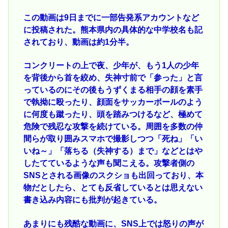
この動画は9日までに一部告発系アカウントなど
に投稿された。熊本県内の具体的な中学校名も記
されており、動画は約1分半。
コンクリートの上で夜、少年が、もう1人の少年
を背後から首を絞め、失神寸前で「参った」と言
っているのにその後もうずくまる相手の顔を素手
で執拗に殴ったり、顔面をサッカーボールのよう
に何度も蹴ったり、頭を踏みつけるなど、極めて
危険で残忍な攻撃を続けている。周囲を多数の仲
間らが取り囲みスマホで撮影しつつ「死ね」「い
いね～」「落ちる（失神する）まで」などとはや
したてているような声も聞こえる。攻撃者側の
SNSとされる画像のスクショも出回っており、本
物だとしたら、とても反省しているとは思えない
書き込み内容にも批判が起きている。
あまりにも残酷な動画に、SNS上では怒りの声が