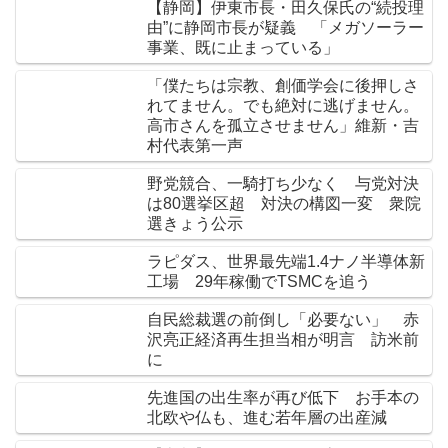
【静岡】伊東市長・田久保氏の“続投理
由”に静岡市長が疑義 「メガソーラー
事業、既に止まっている」
「僕たちは宗教、創価学会に後押しさ
れてません。でも絶対に逃げません。
高市さんを孤立させません」維新・吉
村代表第一声
野党競合、一騎打ち少なく 与党対決
は80選挙区超 対決の構図一変 衆院
選きょう公示
ラピダス、世界最先端1.4ナノ半導体新
工場 29年稼働でTSMCを追う
自民総裁選の前倒し「必要ない」 赤
沢亮正経済再生担当相が明言 訪米前
に
先進国の出生率が再び低下 お手本の
北欧や仏も、進む若年層の出産減