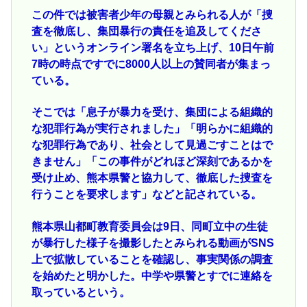
この件では被害者少年の母親とみられる人が「捜
査を徹底し、集団暴行の責任を追及してくださ
い」というオンライン署名を立ち上げ、10日午前
7時の時点ですでに8000人以上の賛同者が集まっ
ている。
そこでは「息子が暴力を受け、集団による組織的
な犯罪行為が実行されました」「明らかに組織的
な犯罪行為であり、社会として見過ごすことはで
きません」「この事件がどれほど深刻であるかを
受け止め、熊本県警と協力して、徹底した捜査を
行うことを要求します」などと記されている。
熊本県山都町教育委員会は9日、同町立中の生徒
が暴行した様子を撮影したとみられる動画がSNS
上で拡散していることを確認し、事実関係の調査
を始めたと明かした。中学や県警とすでに連絡を
取っているという。