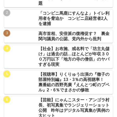
題
「コンビニ馬鹿にすんなよ」トイレ利
用者を脅迫か コンビニ店経営者2人
を逮捕
高市首相、安倍派の復権促す？ 裏金
関与議員の公認、党内外から批判
【社会】お布施、戒名料で「坊主丸儲
け」は過去の話…ほとんどが年収３０
０万円以下「地方の寺の僧侶」のヤバ
すぎる現実
【視聴率】りくりゅう出演の『徹子の
部屋特別編』13・3％の高視聴率！
裏番組の西野亮廣『えんとつ町のプペ
ル』2・6％でまさかの惨敗
【芸能】にゃんこスター・アンゴラ村
長、初写真集でランジェリーショット
公開 昨年はデジタル写真集が異例の
大ヒット