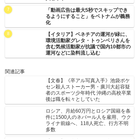
「動画広告は最大5秒でスキップでき
るようにすること」をベトナムが義務
化
【イタリア】ベネチアの運河が緑に、
環境活動家グレタ・トゥンベリさんを
含む気候活動家が抗議で国内10都市の
運河などに染料流し込む
関連記事
【文春】《卒アル写真入手》池袋ポケ
セン殺人ストーカー男・廣川大起容疑
者のスポーツ少年時代 沖縄の高校卒業
後は職を転々としていた
ロシア、月給60万円とロシア国籍を条
件に1500人のネパール人を雇用、ウク
ライナ前線へ、118人死亡、行方不明
多数