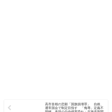
高市首相の悲願「国旗損壊罪」 自維、
通常国会で制定目指す 「侮辱」定義不
明確、表現の自由侵害恐れ：北海道新聞