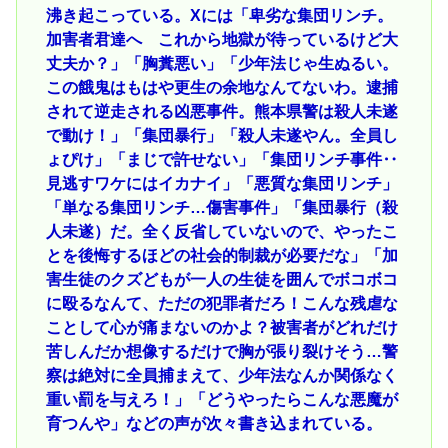
沸き起こっている。Xには「卑劣な集団リンチ。
加害者君達へ これから地獄が待っているけど大
丈夫か？」「胸糞悪い」「少年法じゃ生ぬるい。
この餓鬼はもはや更生の余地なんてないわ。逮捕
されて逆走される凶悪事件。熊本県警は殺人未遂
で動け！」「集団暴行」「殺人未遂やん。全員し
ょぴけ」「まじで許せない」「集団リンチ事件‥
見逃すワケにはイカナイ」「悪質な集団リンチ」
「単なる集団リンチ…傷害事件」「集団暴行（殺
人未遂）だ。全く反省していないので、やったこ
とを後悔するほどの社会的制裁が必要だな」「加
害生徒のクズどもが一人の生徒を囲んでボコボコ
に殴るなんて、ただの犯罪者だろ！こんな残虐な
ことして心が痛まないのかよ？被害者がどれだけ
苦しんだか想像するだけで胸が張り裂けそう…警
察は絶対に全員捕まえて、少年法なんか関係なく
重い罰を与えろ！」「どうやったらこんな悪魔が
育つんや」などの声が次々書き込まれている。