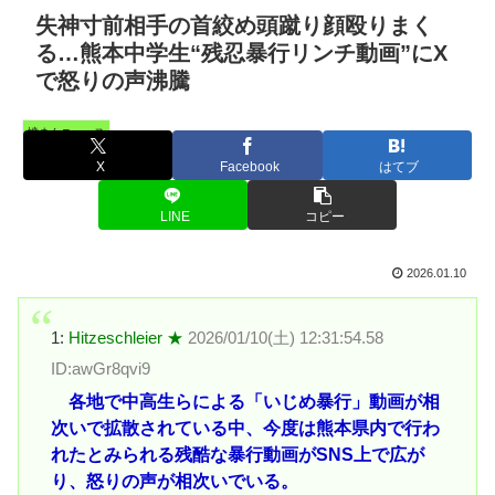
失神寸前相手の首絞め頭蹴り顔殴りまく
る…熊本中学生“残忍暴行リンチ動画”にX
で怒りの声沸騰
憤まんニュース
X
Facebook
はてブ
LINE
コピー
2026.01.10
1:
Hitzeschleier ★
2026/01/10(土) 12:31:54.58
ID:awGr8qvi9
各地で中高生らによる「いじめ暴行」動画が相
次いで拡散されている中、今度は熊本県内で行わ
れたとみられる残酷な暴行動画がSNS上で広が
り、怒りの声が相次いでいる。