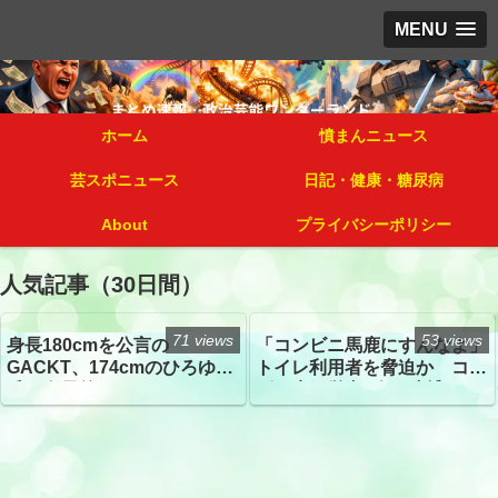
MENU
ホーム
憤まんニュース
芸スポニュース
日記・健康・糖尿病
About
プライバシーポリシー
人気記事（30日間）
71 views
53 views
身長180cmを公言の
「コンビニ馬鹿にすんなよ」
GACKT、174cmのひろゆき
トイレ利用者を脅迫か コン
氏と身長差“ほぼなし”でネッ
ビニ店経営者2人を逮捕
トざわつき イベントでの写
真が話題