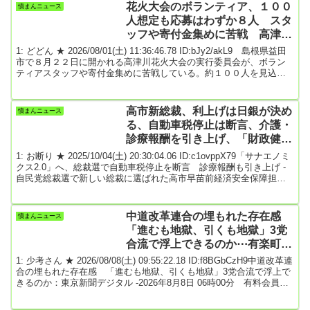
ーンランドは（米国と）合意するべきだ」と述べた。米メディアに
花火大会のボランティア、１００
憤まんニュース
よると、デンマークはグリーンランドに犬ぞりを使うパトロール部
人想定も応募はわずか８人 スタ
隊を駐留させている。トランプ氏は...
ッフや寄付金集めに苦戦 高津川
花火大会実行委【島根】 ★2
1: どどん ★ 2026/08/01(土) 11:36:46.78 ID:bJy2/akL9 島根県益田
市で８月２２日に開かれる高津川花火大会の実行委員会が、ボラン
ティアスタッフや寄付金集めに苦戦している。約１００人を見込む
当日は応募が１割に満たない。市民寄付も目標の半分に届いておら
ず、協力の呼びかけを強化する。花火大会は民間が主体となり、益
田水郷祭を３年ぶりに復活させる形で開催を決めた。会場運営のス
高市新総裁、利上げは日銀が決め
憤まんニュース
タッフは益田商工会議所や市観光協会、益田市に人数を割り当てて
る、自動車税停止は断言、介護・
動員していた従来の方式を変え、市民...
診療報酬を引き上げ、「財政健全
化は重要」、消費減税の主張を取
1: お断り ★ 2025/10/04(土) 20:30:04.06 ID:c1ovppX79「サナエノミ
下げ
クス2.0」へ、総裁選で自動車税停止を断言 診療報酬も引き上げ -
自民党総裁選で新しい総裁に選ばれた高市早苗前経済安全保障担当
相は、選挙戦を通じて金融緩和と積極財政というかつての「サナエ
ノミクス」を前面に出すことはなく、「大胆な危機管理投資と成長
投資」を訴えた。主要政策や演説の発言などから、高市氏が今回掲
中道改革連合の埋もれた存在感
憤まんニュース
げた「サナエノミクス２．０」とも言える経済政策を整理する。高
「進むも地獄、引くも地獄」3党
市氏は９月１９日、国会内で...
合流で浮上できるのか⋯有楽町駅
前に数百人の支持者ら
1: 少考さん ★ 2026/08/08(土) 09:55:22.18 ID:f8BGbCzH9中道改革連
合の埋もれた存在感 「進むも地獄、引くも地獄」3党合流で浮上で
きるのか：東京新聞デジタル -2026年8月8日 06時00分 有料会員限
定記事中道改革連合が7日夕、党勢拡大を求めて「全国キャラバン」
と銘打ち、東京・有楽町で街頭演説会を行った。2月の衆院選前に急