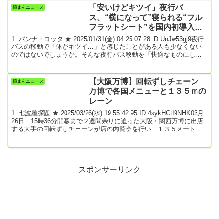
きょ発足した中道だが、いまひとつ存在感を示せていない。立憲民
「安いけどキツイ」夜行バ
憤まんニュース
主、公明両党との3党合流協議を巡り、8月末をめどに結論を得ると
ス、“横になって”寝られる“フル
しているが、...
フラットシート”を国内初導入…2
段ベッドのような座席
1: パンナ・コッタ ★ 2025/01/31(金) 04:25:07.28 ID:UnJw53gj9夜行
バスの移動で「体がキツイ…」と感じたことがある人も少なくない
のではないでしょうか。そんな夜行バス移動を「快適なものにした
い」と、シートを完全にフラットな状態にできる“フルフラットシー
ト”が開発されました。フランス語で“熟睡”＝「ソメイユプロフォ
ン」▼京面龍太郎アナウンサー「こちらが、国内初の“フルフラット
【大阪万博】回転ずしチェーン
憤まんニュース
シート”を搭載した、高知駅前観光の高速バスです。中に乗ってみま
万博で各国メニューと１３５ｍの
すと…まるで2段ベットが並...
レーン
1: 七波羅探題 ★ 2025/03/26(水) 19:55:42.95 ID:4sykHCtI9NHK03月
26日 15時36分開幕まで２週間余りに迫った大阪・関西万博に出店
する大手の回転ずしチェーンが店の内覧会を行い、１３５メートル
にわたる回転レーンや、提供する世界各国の料理を披露しました。
回転ずし大手の「くら寿司」は、大阪・関西万博の会場で新たな技
術や文化を体験してもらう「フューチャーライフゾーン」に出店す
ることにしていて、２６日、報道陣に店の内部を公開しました。客
席は３３８席で、会社とし...
スポンサーリンク