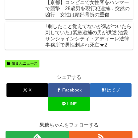
【京都】コンビニで女性客をハンマー
で襲撃 28歳男を現行犯逮捕…突然の
凶行 女性は頭部骨折の重傷
｢刺したこと覚えてないが気がついたら
刺していた｣緊急逮捕の男が供述 池袋
サンシャインシティ・アディーレ法律
事務所で男性刺され死亡★2
憤まんニュース
シェアする
X
Facebook
はてブ
LINE
果糖ちゃんをフォローする