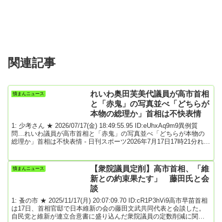
関連記事
れいわ奥田芙美代議員が高市首相
憤まんニュース
と「赤鬼」の写真並べ「どちらが
本物の総理か」首相は不快表情
1: 少考さん ★ 2026/07/17(金) 18:49:55.95 ID:eUhxAq9m9異例質
問…れいわ議員が高市首相と「赤鬼」の写真並べ「どちらが本物の
総理か」首相は不快表情 - 日刊スポーツ2026年7月17日17時21分れい
わ新選組の奥田芙美代参院議員は17日の参院予算委員会集中審議で
高市早苗首相に質問した際、「赤鬼」の写真と、日本ジェリーベス
トドレッサー賞特別賞を受賞した際の首相の写真を並べたフリップ
【衆院議員定削】高市首相、「維
憤まんニュース
を用い、質問する異例な場面があった。奥田氏は、実際に聴いたと
新との約束果たす」 藤田氏と会
する国民年金しか受給...
談
1: 蚤の市 ★ 2025/11/17(月) 20:07:09.70 ID:cR1P3hVi9高市早苗首相
は17日、首相官邸で日本維新の会の藤田文武共同代表と会談した。
自民党と維新が連立合意書に盛り込んだ衆院議員の定数削減に関し