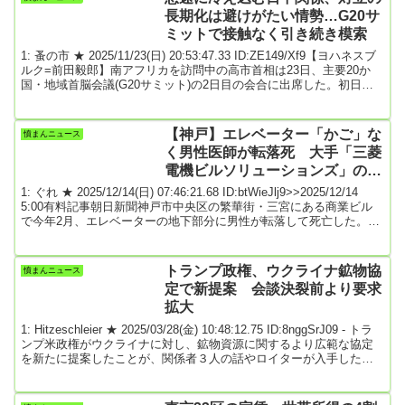
長期化は避けがたい情勢…G20サ
ミットで接触なく引き続き模索
1: 蚤の市 ★ 2025/11/23(日) 20:53:47.33 ID:ZE149/Xf9【ヨハネスブ
ルク=前田毅郎】南アフリカを訪問中の高市首相は23日、主要20か
国・地域首脳会議(G20サミット)の2日目の会合に出席した。初日の
22日は、注目された中国の 李強リーチャン 首相との接触はなかっ
た。サミット閉幕までの間、引き続き接触を模索する。台湾有事を
巡る高市首相の国会答弁を機に、日中関係は急速に冷え込んでお
【神戸】エレベーター「かご」な
憤まんニュース
り、接触が実現したとしても対立の長期化は避けがたい情勢だ。同
く男性医師が転落死 大手「三菱
行する尾﨑正直官房副長...
電機ビルソリューションズ」の担
当者、安全装置切り放置か
1: ぐれ ★ 2025/12/14(日) 07:46:21.68 ID:btWieJlj9>>2025/12/14
5:00有料記事朝日新聞神戸市中央区の繁華街・三宮にある商業ビル
で今年2月、エレベーターの地下部分に男性が転落して死亡した。こ
の事故の数カ月前、エレベーターの製造元で保守管理を担う業界大
手の担当者が安全装置を切り、会社のマニュアルに反してそのまま
放置していた疑いがあることが捜査関係者への取材でわかった。事
トランプ政権、ウクライナ鉱物協
憤まんニュース
故当時、各階の乗り場の扉が開いていても、人が乗る「かご」が動
定で新提案 会談決裂前より要求
く状態だったとい...
拡大
1: Hitzeschleier ★ 2025/03/28(金) 10:48:12.75 ID:8nggSrJ09 - トラ
ンプ米政権がウクライナに対し、鉱物資源に関するより広範な協定
を新たに提案したことが、関係者３人の話やロイターが入手した提
案の概要で分かった。関係者によると、米国は当初案を修正し、ウ
クライナに将来の安全の保証を提供しない一方、ウクライナ領内で
国営企業や民間企業が管理する天然資源の使用から得られる全ての