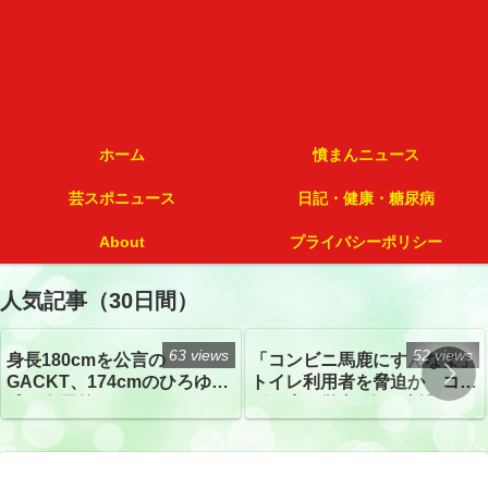
ホーム
憤まんニュース
芸スポニュース
日記・健康・糖尿病
About
プライバシーポリシー
人気記事（30日間）
63 views
52 views
身長180cmを公言の
「コンビニ馬鹿にすんなよ」
GACKT、174cmのひろゆき
トイレ利用者を脅迫か コン
氏と身長差“ほぼなし”でネッ
ビニ店経営者2人を逮捕
トざわつき イベントでの写
真が話題