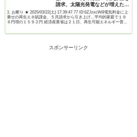
ネ...
請求、太陽光発電などが増えた為
★3 [お断り★]
1: お断り ★ 2025/03/22(土) 17:39:47.77 ID:6ZJzxcWi9電気料金に上
乗せの再生エネ賦課金、５月請求から引き上げ…平均的家庭で１９
６円増の１５９２円 経済産業省は２１日、再生可能エネルギー普及
のために電気料金に上乗せしている賦課金を、５月請求分から引き
上げると発表した。引き上げは２年連続で、平均的な使用量の家庭
で１９６円増の１５９２円となる。 再生エネの電力を電力会社が固
定価格で買い取る制度（ＦＩＴ）の２５年度以降の価格も発表し
た。屋根に設置する太陽光パネルの...
スポンサーリンク