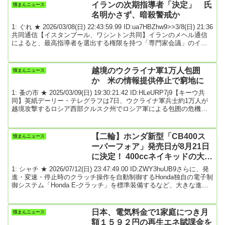
ットすることは、政府の立場もあってすべきではない。価格はマー
イランの次期指導者「決定」 氏
憤まんニュース
ケットの中で決まるべきもの」などと発言。米価高騰を理由にした
名明かさず、暗殺警戒か
備蓄米の放出を行...
1: ぐれ ★ 2026/03/08(日) 22:43:59.99 ID:ua7HBZhw9>>3/8(日) 21:36
共同通信【イスタンブール、ワシントン共同】イランのメヘル通信
によると、最高指導者を選出する権限を持つ「専門家会議」のイス
ラム聖職者が8日、米イスラエルの攻撃で殺害されたハメネイ師の後
継者が決定されたと述べた。氏名は明らかにしなかった。ハメネイ
師の反米路線を継承する次男モジタバ師が有力視されていた。氏名
越境のウクライナ軍1万人包囲
憤まんニュース
を公表しないのは、暗殺を警戒している可能性がある。トランプ氏
か 米の情報提供停止で窮地に
は7日、大統領専用...
1: 蚤の市 ★ 2025/03/09(日) 19:30:21.42 ID:HLeURP7j9【キーウ共
同】英紙デーリー・テレグラフは7日、ウクライナ軍兵士約1万人が
越境攻撃するロシア西部クルスク州でロシア軍による包囲の危機に
あると報じた。トランプ米政権がウクライナへの機密情報の提供を
一時停止して以降、同州でロシア軍が攻勢を強めており、ウクライ
ナ軍は窮地に立たされいる。テレグラフによると、機密情報の提供
【二輪】ホンダ新型「CB400ス
憤まんニュース
が停止された以降の数日間で、ロシア軍はクルスク州スジャ近郊の
ーパーフォア」発売日が8月21日
防衛線を突破し、ウクライナ軍の重要...
に決定！ 400ccネイキッドの大本
命、価格は100万円切りの99万
1: シャチ ★ 2026/07/12(日) 23:47:49.00 ID:ZWY3huUB9さらに、発
8800円★２
進・変速・停止時のクラッチ操作を自動制御するHonda独自の電子制
御システム「Honda E-クラッチ」を標準装備するなど、大きな進化
を遂げている。装備面では、スロットルバイワイヤ（TBW）やライ
ディングモード、5インチフルカラーTFTメーター、Honda
RoadSync、USB Type-Cなどを採用。日常使いからツーリング、ワ
日本、電気料金で1家庭につき月
憤まんニュース
インディングまで幅広いシーンに対応する、新世代のスタンダード
額１５９２円の再生エネ賦課金を