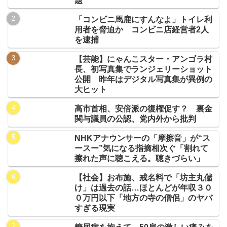
題
「コンビニ馬鹿にすんなよ」トイレ利
用者を脅迫か コンビニ店経営者2人
を逮捕
【芸能】にゃんこスター・アンゴラ村
長、初写真集でランジェリーショット
公開 昨年はデジタル写真集が異例の
大ヒット
高市首相、安倍派の復権促す？ 裏金
関与議員の公認、党内外から批判
NHKアナウンサーの「摩擦音」が“ス
ースー”気になる指摘相次ぐ「割れて
擦れた声に聴こえる。聴きづらい」
【社会】お布施、戒名料で「坊主丸儲
け」は過去の話…ほとんどが年収３０
０万円以下「地方の寺の僧侶」のヤバ
すぎる現実