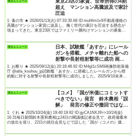
東京23区の家賃、世帯所得の4割
憤まんニュース
収入を共同投資基金に拠出することを要求しているという。米側が
超え マンション高騰波及で家計
提示した条件は、...
圧迫
1: 蚤の市 ★ 2026/01/13(火) 07:33:30.68 ID:muhfim1v9不動産価格の
高騰がマンション家賃に波及し、働く世代の家計を圧迫する懸念が
強まってきた。東京23区ではファミリー層向けマンションの募集家
賃が可処分所得の4割を超え、都心で手ごろな賃貸物件を探すのは難
しくなりつつある。変動が少ないとされてきた家賃の本格的な上昇
は新たなインフレ圧力になる。「出産などのライフステージの変化
日本、試験艦「あすか」にレール
憤まんニュース
を考えると、家賃の高い東京に住み続けるのは難しい」。都内の
ガンを搭載、メチャ離れた船への
1DKのマンションに暮...(以...
射撃や長射程射撃等に成功 画像
あり ★2
1: お断り ★ 2025/09/12(金) 20:18:48.92 ID:M4gI1cSM9画像防衛装備
庁 @atla_kouhou_jp試験艦「あすか」に搭載したレールガンから標
的船に対する射撃や長射程射撃等に成功しました。2025/9/10未来の
自衛隊装備「レールガン」メチャ離れた船への射撃に成功！「撃つ
瞬間」も画像で公開防衛装備庁は2025年9月10日、開発中の新装備
「レールガン」の新たな洋上射撃の画像を公式Xなどで公開しまし
【コメ】「国が米価にコミットす
憤まんニュース
た。防衛装備庁はレールガンを、戦闘様相を一変させる可能性を持
べきでない」発言 鈴木農相「誤
つ...
解」 発言の修正や撤回ではない
と釈明
1: ぐれ ★ 2025/10/24(金) 19:40:19.82 ID:gyCA1NXJ9>>10/24(金)
16:31毎日新聞鈴木憲和農相は24日の閣議後記者会見で、政府備蓄米
の放出を巡り、22日の就任会見などで話した「国が（コメの）価格
にコミットすべきではない」との発言について「誤解があった」な
どとして釈明した。鈴木氏は就任会見で「農林水産省が価格にコミ