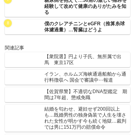
糖尿病を抱えて…50肩の激しい痛みを
経験して改めて健康のありがたみを知
る
僕のクレアチニンとeGFR（推算糸球
体濾過量）…腎臓はどうよ
関連記事
【衆院選】円より子氏、無所属で出
馬 東京17区
イラン、ホルムズ海峡通過船舶から通
行料徴収へ 国会で審議中⋯報道
【佐賀県警】不適切なDNA型鑑定 期
間は7年超、懲戒免職
結婚を匂わせ、避妊せず200回以上
も…既婚男性の独身偽装で人生を壊さ
れた女性が明かす今も続く地獄…裁判
では男に151万円の賠償命令