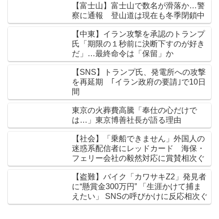
【富士山】富士山で数名が滑落か…警
察に通報 登山道は現在も冬季閉鎖中
【中東】イラン攻撃を承認のトランプ
氏「期限の１秒前に決断下すのが好き
だ」…最終命令は「保留」か
【SNS】トランプ氏、発電所への攻撃
を再延期 ｢イラン政府の要請｣で10日
間
東京の火葬費高騰「奉仕の心だけで
は…」東京博善社長が語る理由
【社会】「乗船できません」外国人の
迷惑系配信者にレッドカード 海保・
フェリー会社の毅然対応に賞賛相次ぐ
【盗難】バイク「カワサキZ2」発見者
に“懸賞金300万円” 「生涯かけて捕ま
えたい」 SNSの呼びかけに反応相次ぐ