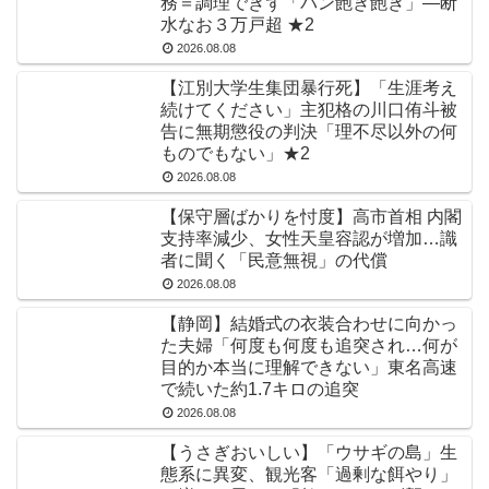
務＝調理できず「パン飽き飽き」―断
水なお３万戸超 ★2
2026.08.08
【江別大学生集団暴行死】「生涯考え
続けてください」主犯格の川口侑斗被
告に無期懲役の判決「理不尽以外の何
ものでもない」★2
2026.08.08
【保守層ばかりを忖度】高市首相 内閣
支持率減少、女性天皇容認が増加…識
者に聞く「民意無視」の代償
2026.08.08
【静岡】結婚式の衣装合わせに向かっ
た夫婦「何度も何度も追突され…何が
目的か本当に理解できない」東名高速
で続いた約1.7キロの追突
2026.08.08
【うさぎおいしい】「ウサギの島」生
態系に異変、観光客「過剰な餌やり」