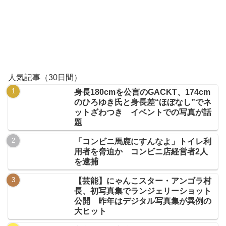
人気記事（30日間）
身長180cmを公言のGACKT、174cm
のひろゆき氏と身長差“ほぼなし”でネ
ットざわつき イベントでの写真が話
題
「コンビニ馬鹿にすんなよ」トイレ利
用者を脅迫か コンビニ店経営者2人
を逮捕
【芸能】にゃんこスター・アンゴラ村
長、初写真集でランジェリーショット
公開 昨年はデジタル写真集が異例の
大ヒット