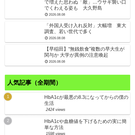
で増えた思わぬ「敵」…ウサギ襲い口
でくわえる姿も 大久野島
2026.08.08
「外国人受け入れ反対」大幅増 東大
調査、若い世代で多く
2026.08.08
【早稲田】“無銭飲食”複数の早大生が
関与か 大学が異例の注意喚起
2026.08.08
人気記事（全期間）
HbA1cが最悪の8.3になってからの僕の
生活
2424 views
HbA1cや血糖値を下げるための実に簡
単な方法
1598 views