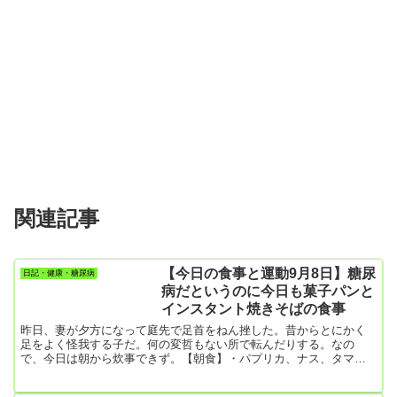
関連記事
【今日の食事と運動9月8日】糖尿
日記・健康・糖尿病
病だというのに今日も菓子パンと
インスタント焼きそばの食事
昨日、妻が夕方になって庭先で足首をねん挫した。昔からとにかく
足をよく怪我する子だ。何の変哲もない所で転んだりする。なの
で、今日は朝から炊事できず。【朝食】・パプリカ、ナス、タマ
ゴ、豚肉の炒め物…僕が作ったごった煮みたいなやつ。【昼食】抜
き【夕食】・菓子パン2個・餡ドーナツ２個・牛乳・インスタント焼