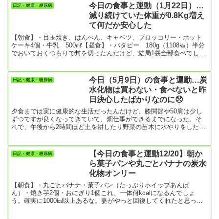
きそば「ごつ盛り」炭水化物と甘いものばっかりで最悪。朝、野菜
今日の食事と運動（1月22日）…
日記・健康・糖尿病
炒めを作ったので夕食では野菜を準備する元気なし。【運動】・散
減り続けていた体重が0.8Kg増え
歩 今のところ2129歩これから、散歩に出るつもり。
て何だか安心した
【朝食】・目玉焼き、はんぺん、キャベツ、ブロッコリー・ホット
ケーキ4個・牛乳 500㎖【昼食】・バタピー 180g（1108㎉）半分
でおいておくつもりで封を切ったんだけど、結局1袋全部食べてしま
った。とにかく口に入れないことが肝要なんだよね。分かっちゃい
るけれど・・・。【夕食】・きつねうどん（うどん2玉、タマゴ、油
揚げなど）ナッツ類ってすごく腹持ちがいいんですよね。お昼に食
今日（5月9日）の食事と運動…炭
日記・健康・糖尿病
べたピーナツが、夕食時になっても胃袋に残っている感じがして、
水化物は買わない・食べないと昨
うどん２玉食べるともう満腹。体重も0.8Kgも増えた。この満腹感...
日決心したばかりなのに😞
夕食までは実に健康的な生活だったんだけど。膝関節や50肩は少し
ずつですが良くなってきていて、畑仕事ができるまでになった。そ
れで、午後から2時間ほど土を耕したり野菜の苗木に水やりをした。
これが結構な力仕事で筋肉は十分に動かしたはず。動いた歩数は、
畑仕事と散歩の合計で9358歩！夜8時ころ、テレビを見ながら一息つ
くと体の節々が痛く何だか甘い物を食べたくなってきた。（まだま
【今日の食事と運動12/20】朝か
日記・健康・糖尿病
だ、50肩の独特の痛みは消えていない）結局、冷凍庫のアイスクリ
ら菓子パンや丸ごとバナナの炭水
ームを2個食べ、その後バタピーを150ｇほど食べてしまった。アイ
化物オンリー
スク...
【朝食】・丸ごとバナナ・菓子パン（たっぷりホイップあんぱ
ん）・焼き芋2個・おにぎり1個これ、一体何kcalになるんでしょ
う。確実に1000㎉以上あるな。妻がやっと回復してくれたと思って
いたら、昨夜から激不調。コロナワクチンの副反応は、接種1週間後
に表れてくることも多いらしい。【昼食】抜き【夕食】・インスタ