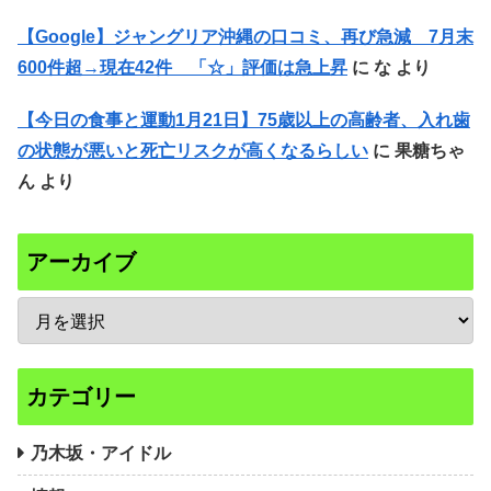
【Google】ジャングリア沖縄の口コミ、再び急減 7月末
600件超→現在42件 「☆」評価は急上昇
に
な
より
【今日の食事と運動1月21日】75歳以上の高齢者、入れ歯
の状態が悪いと死亡リスクが高くなるらしい
に
果糖ちゃ
ん
より
アーカイブ
カテゴリー
乃木坂・アイドル