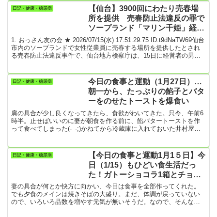
ントラーメン・ゆで卵2個・キャベツとリンゴのサラダ・おにぎり１
【仙台】3900回にわたり売春場
日記・健康・糖尿病
個・焼き芋1個今日も妻の体調が恢復しなかった。コロナワクチンの
所を提供 売春防止法違反の罪で
副反応って、1週間もたってから起こるものなの？ワクチン接種して
ソープランド「マリン千姫」経営
も、全く...
者ら3人を起訴
1: おっさん友の会 ★ 2026/07/15(水) 17:51:29.75 ID:t9dNaTW69仙台
市内のソープランドで女性従業員に売春する場所を提供したとされ
る売春防止法違反事件で、仙台地方検察庁は、15日に経営者の男ら3
人を起訴しました。起訴されたのは、仙台市青葉区一番町にあった
ソープランド「マリン千姫」の経営会社役員の被告（44）と、元店
長の被告（48）ら3人です。（略）経営会社役員の被告が業務全般を
今日の食事と運動（1月27日）…
日記・健康・糖尿病
統括管理し、元店長の被告が店長として採用や従業員の管理などを
朝一から、たっぷりの餡子とバタ
担当していたということで...
ーをのせたトーストを爆食い
肩の具合が少し良くなってきたら、食欲がわいてきた。只今、午前6
時半。止せばいいのに妻が朝食を作る前に、餡バタートーストを作
って食べてしまった(-_-;)かねてから冷蔵庫に入れておいた井村屋の
餡子。2個買った内の1個はすでに餡子だけを食べて空にしてしまっ
た。ほんと、ガチの糖尿病だな僕は。今朝はついに残りの1個にも手
を付けた。最近、テレビでトーストに小豆餡を分厚く乗せ、そこに
【今日の食事と運動1月1５日】今
日記・健康・糖尿病
分厚く切ったバターをのせたやつを見たんですよね。それがもう頭
日（1/15）もひどい食生活だっ
から離れずにいて、ついに今朝作って食べたというわけ。肩の痛み
た！ガトーショコラ1箱とチョコ
が和ら...
パイ3個
妻の具合が何とか快方に向かい、今日は食事を全部作ってくれた。
でも夕食のメインは焼きそばの大盛り。まだ、体調が戻っていない
ので、いろいろ品数を増やす元気が無いそうだ。なので、そんなと
きはいつも、うどんか焼きそばかスパゲッティになる😄僕はそれが