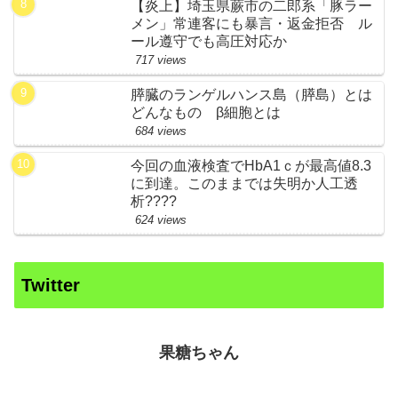
【炎上】埼玉県蕨市の二郎系「豚ラー
メン」常連客にも暴言・返金拒否 ル
ール遵守でも高圧対応か
717 views
膵臓のランゲルハンス島（膵島）とは
どんなもの β細胞とは
684 views
今回の血液検査でHbA1ｃが最高値8.3
に到達。このままでは失明か人工透
析????
624 views
Twitter
果糖ちゃん