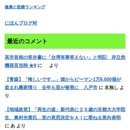
健康と医療ランキング
にほんブログ村
最近のコメント
高市首相の答弁書に「台湾有事答えない」と明記 存立危
機発言当時 ★9
に
より
【青森】「悔しいです…」畑からピーマン1万6,000個が
盗まれ農家憤り 去年も苗が被害に 八戸市
に
名無し
よ
り
【地域政党】「再生の道」新代表に２５歳の京都大大学院
生、奥村光貴氏…党の意思決定をＡＩに委ねる意向表明
に
あ
より