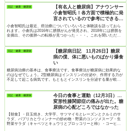
大好きだし。（糖尿病患者で麺類やご飯が嫌いな人はいないですよ
ね）さて、そんなわけで最近3カ月くらいは、炭水化物のメニューが
【有名人と糖尿病】アナウンサー
日記・健康・糖尿病
多かったな。妻の調子が良い時は野菜を中心に品数を増やしてくれ
小倉智昭氏！各方面で積極的に発
るので、食生活が整ってくる。そんな時はご飯を食べなくても満腹
言されているので参考にできるこ
感が得られる。それ...
とがあれば！
小倉智昭氏は最近、癌治療についていろいろと体験談を語っておら
れます。小倉氏は2016年に膀胱がんが発見され、2018年には膀胱を
全摘出、その後肺への転移が見つかった・・・。これを聞いただけ
でも心が折れそうだけど、小倉氏はその後も元気にテレビ出演をし
ています。心の強い人です。立派な人だと思う。その小倉氏は30代
の時に糖尿病を発症したという。その辺りのことをググってみる
【糖尿病日記 11月26日】糖尿
日記・健康・糖尿病
と、NHKの記事がヒットしました。〈引用〉NHKの【あの人の健康
病の僕、体に悪いものばかり爆食
法】そんな小倉さんの一言は、“常に自分の体調を知る”です。小倉さ
い
んは...
糖尿病治療の基本は、食事療法です。食事療法が糖尿病に効果的な
のはなぜでしょう。2型糖尿病はインスリンの分泌や、作用する力が
不足して起こる病気です。もともとインスリンを分泌する量が欧米
人に比べて少ない私たち日本（アジア）人が、欧米化した食生活や
食事を多くとりすぎれば、糖分の処理が追いつかなくなり、血糖値
は上がりっぱなしになります。この状態が休むことなく毎日続け
今日の食事と運動（12月3日）…
日記・健康・糖尿病
ば、必然的にすい臓のインスリンを分泌する力はさらに衰えてしま
変形性膝関節症の痛みが出た。糖
います。食事療法の基本的な考え方は、カロリー（エネルギー）を
尿病の心配どころではなかった
必要以上にとらないよ...
【朝食】・目玉焼き、大学芋、サツマイモとレーズンとクルミのサ
ラダ、パプリカとウィンナーの炒め物・野菜のコンソメスープ・生
野菜サラダ（キャベツとキュウリとブロッコリーと柿）・コーヒー
とクッキー3枚（まみれさんの休日…これ美味しい）【間食】・柿2