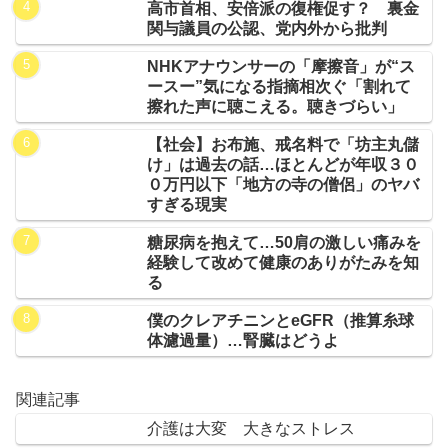
高市首相、安倍派の復権促す？ 裏金
関与議員の公認、党内外から批判
NHKアナウンサーの「摩擦音」が“ス
ースー”気になる指摘相次ぐ「割れて
擦れた声に聴こえる。聴きづらい」
【社会】お布施、戒名料で「坊主丸儲
け」は過去の話…ほとんどが年収３０
０万円以下「地方の寺の僧侶」のヤバ
すぎる現実
糖尿病を抱えて…50肩の激しい痛みを
経験して改めて健康のありがたみを知
る
僕のクレアチニンとeGFR（推算糸球
体濾過量）…腎臓はどうよ
関連記事
介護は大変 大きなストレス