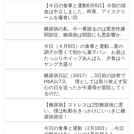
【今日の食事と運動6月8日】今朝の採
血は中止しました。昨夜、アイスクリ
ームを爆食い😔
糖尿病の私、今一番困るのは変形性膝
関節症。糖尿病は関節にも悪影響か
今日（４月8日）の食事と運動…妻の
調子が悪くて朝から菓子パン、お昼は
たっぷりホイップあんぱん、夕食はペ
ヤング大盛り
糖尿病日記（10/17）…3日前の診察で
HbA1c7.0。 僕としては取り敢えず安
心の日を送ったが今週母が退院してく
るのだ。
【糖尿病】ストレスは2型糖尿病に悪
い。僕は転勤をきっかけにいっきに糖
尿病発症！
今日の食事と運動（2月18日）…今日