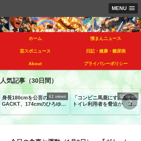
MENU
ホーム
憤まんニュース
芸スポニュース
日記・健康・糖尿病
About
プライバシーポリシー
人気記事（30日間）
61 views
52 views
身長180cmを公言の
「コンビニ馬鹿にすんなよ」
GACKT、174cmのひろゆき
トイレ利用者を脅迫か コン
氏と身長差“ほぼなし”でネッ
ビニ店経営者2人を逮捕
トざわつき イベントでの写
真が話題