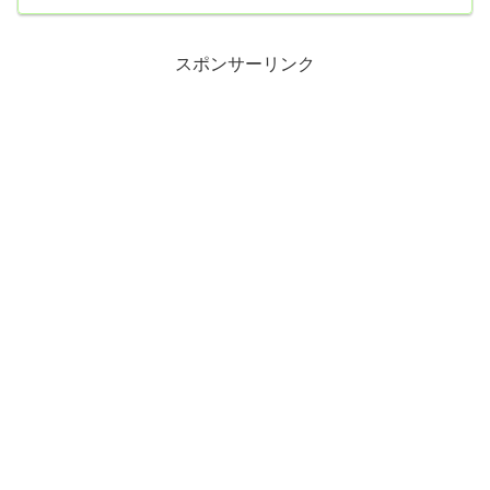
個・リンゴ1個【昼食】・クッキー２枚・ヨーグルトと柿ジャム・コ
ーヒー（ブラック）【夕食】・麻婆豆腐・餃子6個・大学芋・柿4個
【今日の運動】・歩数2811歩今日の運動はこれだけだろうな。とい
うのも今朝、右ひざに変形性膝関節症の激しい痛みが表れた。初め
スポンサーリンク
てのことだ...