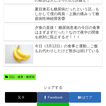
の散歩は久しぶりの1万歩越え！
夏目漱石も糖尿病だったという話…も
しかして僕の両肩・上腕の痛みって糖
尿病性神経障害😨
夕食の直後！ 糖尿病患者の今日の食事
はまずまずだった！なので夜中の間食
を絶対に阻止するぞ！！！
今日（3月12日）の食事と運動…ご飯
もお代わりしたけど散歩は続けている
日記・健康・糖尿病
シェアする
X
Facebook
はてブ