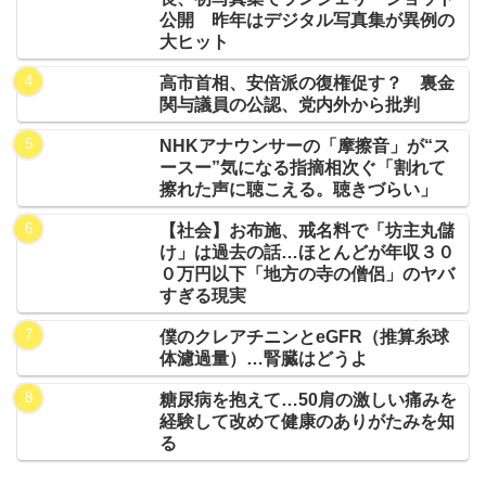
公開 昨年はデジタル写真集が異例の
大ヒット
高市首相、安倍派の復権促す？ 裏金
関与議員の公認、党内外から批判
NHKアナウンサーの「摩擦音」が“ス
ースー”気になる指摘相次ぐ「割れて
擦れた声に聴こえる。聴きづらい」
【社会】お布施、戒名料で「坊主丸儲
け」は過去の話…ほとんどが年収３０
０万円以下「地方の寺の僧侶」のヤバ
すぎる現実
僕のクレアチニンとeGFR（推算糸球
体濾過量）…腎臓はどうよ
糖尿病を抱えて…50肩の激しい痛みを
経験して改めて健康のありがたみを知
る