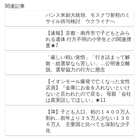
関連記事
バンス米副大統領、モスクワ射程のミ
サイル供与検討 ウクライナへ
【速報】京都・南丹市で子どもとみら
れる遺体 行方不明の小学生との関連捜
査★7
「厳しい戦い覚悟」「行き詰まって解
散・総選挙なら苦しい」…公明連立離
脱、選挙協力の行方に懸念
【イオンモール爆発で亡くなった女性
店員】『金庫にお金を入れないといけ
ないと言われたので戻る』 母親「会社
は真実話してほしい」★11
【🎏】子ども人口、初の１４００万人
割れ…前年より３５万人少ない１３６
６万人 主要国と比べても深刻な少子
化