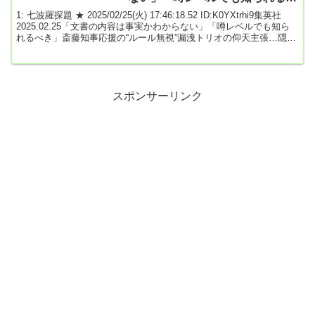
き」
1: 七波羅探題 ★ 2025/02/25(火) 17:46:18.52 ID:K0YXtrhi9集英社
2025.02.25「文書の内容は事実かわからない」「噂レベルでも知ら
れるべき」斎藤知事応援の“ルール無視”漏洩トリオの仰天主張…隠し
録音県議を維新が除名へ〈兵庫県政大混乱は維新に飛び火〉昨年11
月の兵庫県知事選に立候補したNHK党の立花孝志党首が斎藤元彦知
事の疑惑を調べる県議会調査特別委員会（百条委）での秘密会の隠
し撮り音声や、怪文書を入手していた問題で、漏洩元の維新3県議が
2月23日、記者...
スポンサーリンク