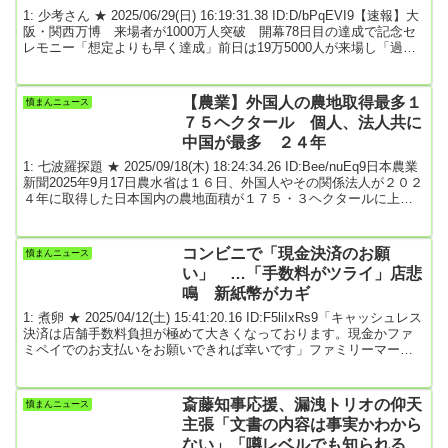
「想定よりも早く達成」
1: 少考さん ★ 2025/06/29(日) 16:19:31.38 ID:D/bPqEVI9【速報】大
阪・関西万博 来場者が1000万人突破 開幕78日目の達成で記念セ
レモニー「想定よりも早く達成」前日は19万5000人が来場し「過去
最多」 - ライブドアニュース:MBSニュース2025年6月29日 15時50分
大阪・関西万博は開幕から78日目となった6月29日、関係者を含めた
来場者が1000万人を突破したということです。突破を受けて博覧会
【農業】外国人の農地取得最多１
憤まんニュース
協会は会場内でセレモニーを行われました。セレモニーは...
７５ヘクタール 個人、法人共に
中国が最多 ２４年
1: 七波羅探題 ★ 2025/09/18(木) 18:24:34.26 ID:Bee/nuEq9日本農業
新聞2025年9月17日農水省は１６日、外国人やその関係法人が２０２
４年に取得した日本国内の農地面積が１７５・３ヘクタールに上
り、比較可能な２２年以降で過去最多だったと発表した。日本に住
む外国人が営農目的で取得するケースが多かった。今回、個人や法
人など取得者の形態ごとに国籍の内訳を初めて公表したが、いずれ
コンビニで「現金決済のお願
憤まんニュース
も中国が最多だった。調査は、外国資本による農地取得の実態を把
い」 …「手数料がツライ」店悲
握するため、１７年に始めた。...
鳴 新紙幣がカギ
1: 煮卵 ★ 2025/04/12(土) 15:41:20.16 ID:F5liIxRs9「キャッシュレス
決済は店舗手数料負担が極めて大きくなっております。現金かファ
ミペイでのお支払いをお願いできれば幸いです」ファミリーマート
のレジ横に貼られたステッカーが話題をよんでいる。ここ数年、急
速にキャッシュレス化が進む中、いち早く対応していたコンビニの
まさかのお願いに驚いた。ファミリーマート本部は取材に対し、
斎藤知事応援、漏洩トリオの仰天
憤まんニュース
「決済におけるキャッシュレス比率の高まりにより、決済手数料の
主張「文書の内容は事実かわから
増加が店舗運営における課題となって...
ない」「噂レベルでも知られるべ