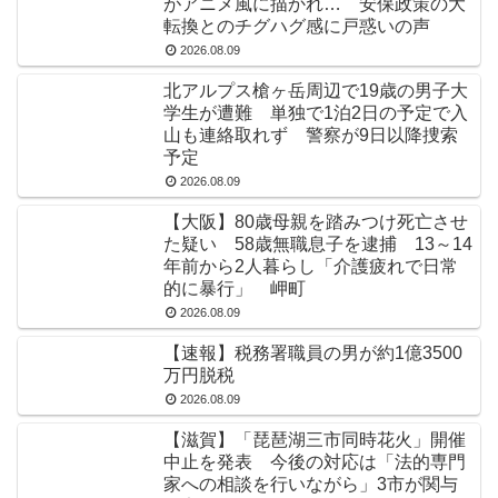
がアニメ風に描かれ… 安保政策の大
転換とのチグハグ感に戸惑いの声
2026.08.09
北アルプス槍ヶ岳周辺で19歳の男子大
学生が遭難 単独で1泊2日の予定で入
山も連絡取れず 警察が9日以降捜索
予定
2026.08.09
【大阪】80歳母親を踏みつけ死亡させ
た疑い 58歳無職息子を逮捕 13～14
年前から2人暮らし「介護疲れで日常
的に暴行」 岬町
2026.08.09
【速報】税務署職員の男が約1億3500
万円脱税
2026.08.09
【滋賀】「琵琶湖三市同時花火」開催
中止を発表 今後の対応は「法的専門
家への相談を行いながら」3市が関与