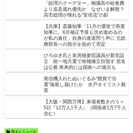
「総理のクーデター」物価高や給食費
より追及逃れ優先か なぜいま解散？
高市総理が憧れる“安倍流”の影
【兵庫】斎藤知事「11月の選挙で再度
知事に。6月補正予算も含め進めるの
が私の責任」自身の進退問う声に 元総
務部長への指示を改めて否定
ひろゆき氏と泉房穂参院議員が新党設
立 統一地方選で候補擁立目指す 党名
は公募 将来的には国政への進出も
発信機入れたぬいぐるみ“懸賞で当
選”偽装し届けたか 水戸ネイリスト殺
害
【大阪・関西万博】来場者数きのう＝
5日『12万人1千人』（関係者1万7千人
含む）
憤まんニュース