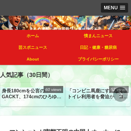
MENU
ホーム
憤まんニュース
芸スポニュース
日記・健康・糖尿病
About
プライバシーポリシー
人気記事（30日間）
60 views
52 views
身長180cmを公言の
「コンビニ馬鹿にすんなよ」
GACKT、174cmのひろゆき
トイレ利用者を脅迫か コン
氏と身長差“ほぼなし”でネッ
ビニ店経営者2人を逮捕
トざわつき イベントでの写
真が話題