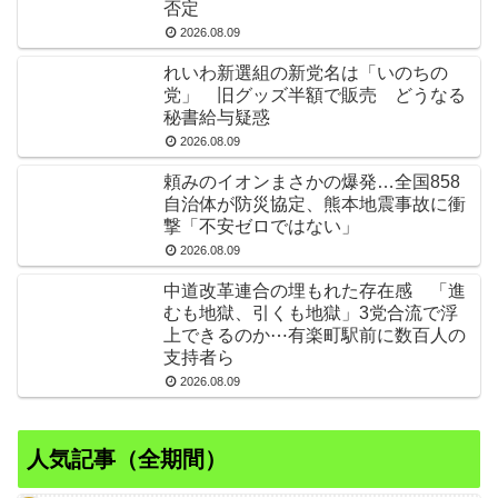
否定
2026.08.09
れいわ新選組の新党名は「いのちの
党」 旧グッズ半額で販売 どうなる
秘書給与疑惑
2026.08.09
頼みのイオンまさかの爆発…全国858
自治体が防災協定、熊本地震事故に衝
撃「不安ゼロではない」
2026.08.09
中道改革連合の埋もれた存在感 「進
むも地獄、引くも地獄」3党合流で浮
上できるのか⋯有楽町駅前に数百人の
支持者ら
2026.08.09
人気記事（全期間）