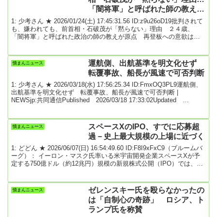
「闇将軍」と呼ばれた師の教えが
原点 再登板への意欲は… (共同
1: 少考さん ★ 2026/01/24(土) 17:45:31.56 ID:z9u26oD19批判されて
通信)
も、嫌われても、前首相・石破茂が「黙らない」理由 ２４歳、
「闇将軍」と呼ばれた政治の師の教えが原点 再登板への意欲は… |
NEWSjpPublished 2026/01/24 09:30:00Updated 2026/01/19
14:20:40インタビューに応じる石破前首相「物申す石破茂」が帰って
きた。昨年１０月に約１年の首相在任を終えた直後から各種メディ
運航側、出航基準を明文化せず
憤まんニュース
アに出演。縦横無尽に持論をぶつ姿...
転覆事故、船長が風速で可否判断
1: 少考さん ★ 2026/03/18(水) 17:56:25.34 ID:FmxOQ3PL9運航側、
出航基準を明文化せず 転覆事故、船長が風速で可否判断 |
NEWSjp:共同通信Published 2026/03/18 17:33:02Updated
2026/03/18 17:49:38転覆した船「平和丸」を調べる運輸安全委員会
の事故調査官＝18日午前、沖縄県名護市辺野古沖縄県名護市辺野古
沖で船2隻が転覆し2人が死亡した事故で、運航団体「ヘリ基地反対
スペースXのIPO、すでに応募超
憤まんニュース
協議会」が出航判断の基準を明文化してい...
過－史上最大規模の上場に近づく
1: どどん ★ 2026/06/07(日) 16:54:49.60 ID:F8I9xFxC9（ブルームバ
ーグ）： イーロン・マスク氏率いる米宇宙開発企業スペースXが予
定する750億ドル（約12兆円）規模の新規株式公開（IPO）では、す
でに売却予定の株式数を上回る需要を集めており、史上最大規模の
IPOの実現に近づいた。事情を知る複数の関係者が匿名を条件に明ら
かにした。ロケット・衛星・人工知能（AI）事業を手掛ける同社
ゼレンスキー氏を殴らなかったの
憤まんニュース
は、機関投資家との個別会合を経た段階で応募超過となった。当局
は「自制心の奇跡」 ロシア、ト
への提出書類によると...
ランプ氏を称賛