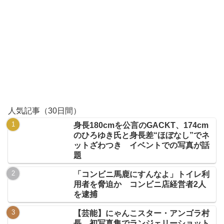
人気記事（30日間）
身長180cmを公言のGACKT、174cm
のひろゆき氏と身長差“ほぼなし”でネ
ットざわつき イベントでの写真が話
題
「コンビニ馬鹿にすんなよ」トイレ利
用者を脅迫か コンビニ店経営者2人
を逮捕
【芸能】にゃんこスター・アンゴラ村
長、初写真集でランジェリーショット