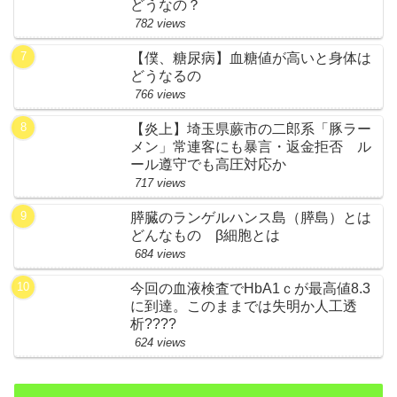
どうなの？
782 views
【僕、糖尿病】血糖値が高いと身体は
どうなるの
766 views
【炎上】埼玉県蕨市の二郎系「豚ラー
メン」常連客にも暴言・返金拒否 ル
ール遵守でも高圧対応か
717 views
膵臓のランゲルハンス島（膵島）とは
どんなもの β細胞とは
684 views
今回の血液検査でHbA1ｃが最高値8.3
に到達。このままでは失明か人工透
析????
624 views