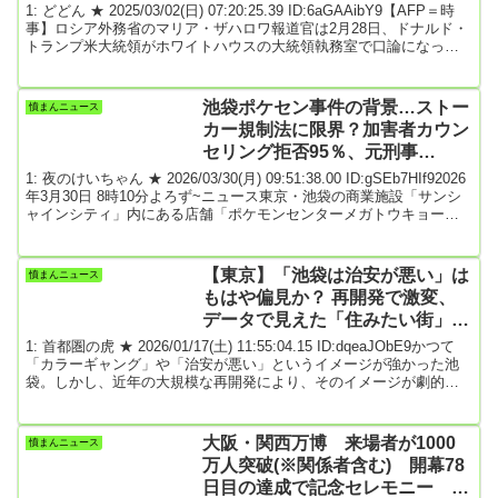
1: どどん ★ 2025/03/02(日) 07:20:25.39 ID:6aGAAibY9【AFP＝時
事】ロシア外務省のマリア・ザハロワ報道官は2月28日、ドナルド・
トランプ米大統領がホワイトハウスの大統領執務室で口論になった
ウクライナのウォロディミル・ゼレンスキー大統領を殴らなかった
のは「自制心の奇跡」だと称賛した。ザハロワ氏はテレグラムへの
投稿で、「ゼレンスキーがついた最大のうそは、2022年のウクライ
池袋ポケセン事件の背景…ストー
憤まんニュース
ナ政権は孤立無援だったとホワイトハウスで主張したことだと思
カー規制法に限界？加害者カウン
う」「トランプ氏と（米副大統...
セリング拒否95％、元刑事
「GPS装着を」
1: 夜のけいちゃん ★ 2026/03/30(月) 09:51:38.00 ID:gSEb7HIf92026
年3月30日 8時10分よろず~ニュース東京・池袋の商業施設「サンシ
ャインシティ」内にある店舗「ポケモンセンターメガトウキョー」
で３月26日夜、女性が男に刃物で首などを刺され、その男も自身の
首付近を刺し、いずれも病院で死亡が確認された。警視庁によると
２人は元交際関係で、容疑者はストーカー規制法違反容疑で逮捕さ
【東京】「池袋は治安が悪い」は
憤まんニュース
れたものの、罰金を払って釈放されていた。改めてストーカー犯罪
もはや偏見か？ 再開発で激変、
対策がクローズアップ...
データで見えた「住みたい街」へ
の大転換
1: 首都圏の虎 ★ 2026/01/17(土) 11:55:04.15 ID:dqeaJObE9かつて
「カラーギャング」や「治安が悪い」というイメージが強かった池
袋。しかし、近年の大規模な再開発により、そのイメージが劇的に
塗り替えられつつあります。2026年3月の「IT TOWER TOKYO」開
業を目前に控え、実際の治安や居住意向はどう変化したのでしょう
か。最新の意識調査から、変貌を遂げる池袋の現在地と、私たちが
大阪・関西万博 来場者が1000
憤まんニュース
抱く「固定観念」の正体に迫ります。全文はソースで 最終更
万人突破(※関係者含む) 開幕78
新:1/16(金) 7:...
日目の達成で記念セレモニー