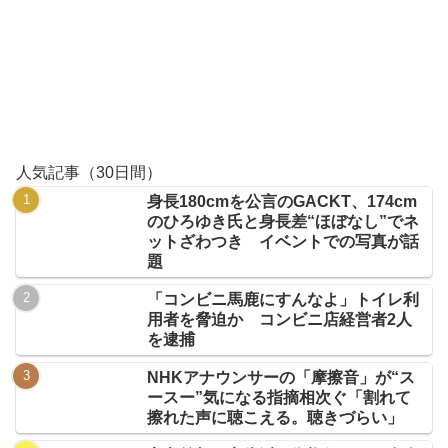
人気記事（30日間）
身長180cmを公言のGACKT、174cm
のひろゆき氏と身長差“ほぼなし”でネ
ットざわつき イベントでの写真が話
題
「コンビニ馬鹿にすんなよ」トイレ利
用者を脅迫か コンビニ店経営者2人
を逮捕
NHKアナウンサーの「摩擦音」が“ス
ースー”気になる指摘相次ぐ「割れて
擦れた声に聴こえる。聴きづらい」