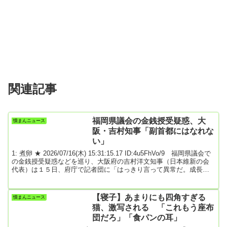
関連記事
福岡県議会の金銭授受疑惑、大
憤まんニュース
阪・吉村知事「副首都にはなれな
い」
1: 煮卵 ★ 2026/07/16(木) 15:31:15.17 ID:4u5FhVo/9 福岡県議会で
の金銭授受疑惑などを巡り、大阪府の吉村洋文知事（日本維新の会
代表）は１５日、府庁で記者団に「はっきり言って異常だ。成長拠
点として日本を引っ張るような副首都にはならないのではないか」
と批判した。府と同県は首都機能を代替する「副首都」の指定を目
指しており、吉村氏の発言は福岡側をけん制したものとみられる。
【寝子】あまりにも四角すぎる
憤まんニュース
福岡県の服部誠太郎知事は１４日の定例記者会見で、副首都構想議
猫、激写される 「これもう座布
論への影響について問われ、「県政の...
団だろ」「食パンの耳」