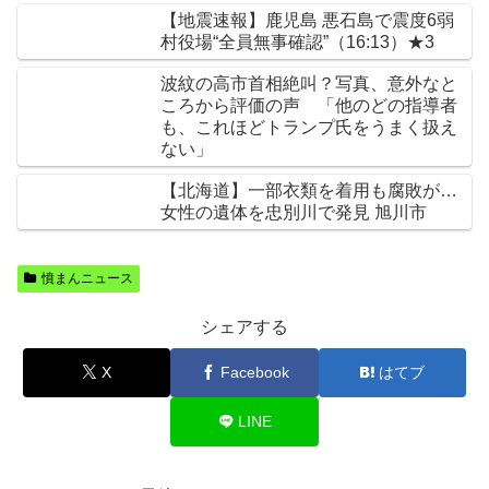
【地震速報】鹿児島 悪石島で震度6弱
村役場“全員無事確認”（16:13）★3
波紋の高市首相絶叫？写真、意外なと
ころから評価の声 「他のどの指導者
も、これほどトランプ氏をうまく扱え
ない」
【北海道】一部衣類を着用も腐敗が…
女性の遺体を忠別川で発見 旭川市
憤まんニュース
シェアする
X
Facebook
はてブ
LINE