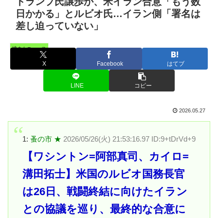
トランプ氏譲歩か、米イラン合意「もう数
日かかる」とルビオ氏…イラン側「署名は
差し迫っていない」
憤まんニュース
X
Facebook
はてブ
LINE
コピー
2026.05.27
1:
蚤の市 ★
2026/05/26(火) 21:53:16.97 ID:9+tDrVd+9
【ワシントン=阿部真司、カイロ=
溝田拓士】米国のルビオ国務長官
は26日、戦闘終結に向けたイラン
との協議を巡り、最終的な合意に