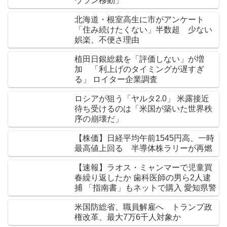
ウラン移動」
北海道・根室高生に市がアンケート
「住み続けたくない」半数超 少ない
娯楽、不便さ理由
植田日銀総裁を「評価しない」が増
加 「利上げのタイミングが遅すぎ
る」 ロイター企業調査
ロシアが狙う「ヤルタ2.0」 米露接近
待ち受けるのは「米国が築いた世界秩
序の崩壊だ」
【株価】日経平均午前1545円高、一時
最高値上回る 半導体株ラリーが再燃
【速報】ラオス・ミャンマーで児童買
春繰り返したか 歯科医師の男ら2人逮
捕 「指南書」もネットで購入 愛知県警
米国防総省、職員解雇へ トランプ政
権改革、最大7万6千人対象か