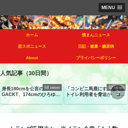
MENU
ホーム
憤まんニュース
芸スポニュース
日記・健康・糖尿病
About
プライバシーポリシー
人気記事（30日間）
58 views
52 views
身長180cmを公言の
「コンビニ馬鹿にすんなよ」
GACKT、174cmのひろゆき
トイレ利用者を脅迫か コン
氏と身長差“ほぼなし”でネッ
ビニ店経営者2人を逮捕
トざわつき イベントでの写
真が話題