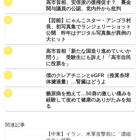
高市首相、安倍派の復権促す？ 裏金
関与議員の公認、党内外から批判
【芸能】にゃんこスター・アンゴラ村
長、初写真集でランジェリーショット
公開 昨年はデジタル写真集が異例の
大ヒット
高市首相「新たな国造り進めていいか
問う」 受験生にも訴え！「高市自民
に投票を」
僕のクレアチニンとeGFR（推算糸球
体濾過量）…腎臓はどうよ
糖尿病を抱えて…50肩の激しい痛みを
経験して改めて健康のありがたみを知
る
関連記事
【中東】イラン、米軍攻撃前に「濃縮