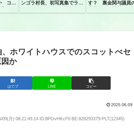
か コン
ンゴラ村長、初写真集でラン
す？ 裏金関与議員
捕
ジェリーショット公開 昨年
党内外から批判
はデジタル写真集が異例の大
ヒット
由、ホワイトハウスでのスコットべセ
原因か
はてブ
LINE
コピー
2025.06.09
6/09(月) 08:21:49.14 ID:8PGvHKcF0 BE:828293379-PLT(12345)