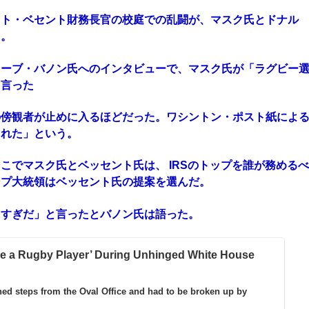
ット・ベセント財務長官の校庭での乱闘が、マスク氏とドナル
う。
ィーブ・バノン氏へのインタビューで、マスク氏が「ラグビー
と言った
の傍観者が止めに入るほどだった。ワシントン・ポスト紙によ
された」という。
こでマスク氏とベッセント氏は、 IRSのトップを誰が務めるべ
ンプ大統領はベッセント氏の提案を選んだ。
りすぎだ」と言ったとバノン氏は語った。
ike a Rugby Player’ During Unhinged White House
ned steps from the Oval Office and had to be broken up by