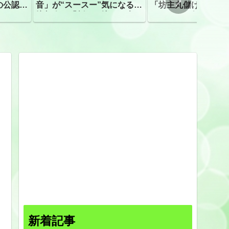
の公認、
音」が“スースー”気になる指
「坊主丸儲け」は過
摘相次ぐ「割れて擦れた声に
ほとんどが年収３０
聴こえる。聴きづらい」
下「地方の寺の僧侶
すぎる現実
新着記事