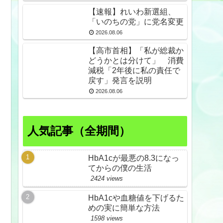
【速報】れいわ新選組、
「いのちの党」に党名変更
2026.08.06
【高市首相】「私が総裁か
どうかとは分けて」 消費
減税「2年後に私の責任で
戻す」発言を説明
2026.08.06
人気記事（全期間）
HbA1cが最悪の8.3になっ
てからの僕の生活
2424 views
HbA1cや血糖値を下げるた
めの実に簡単な方法
1598 views