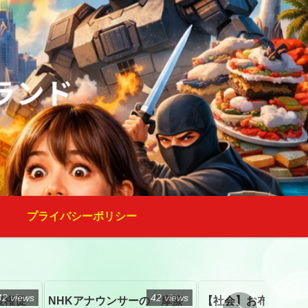
プライバシーポリシー
42 views
42 views
復権促
NHKアナウンサーの「摩擦
【社会】お布施、戒