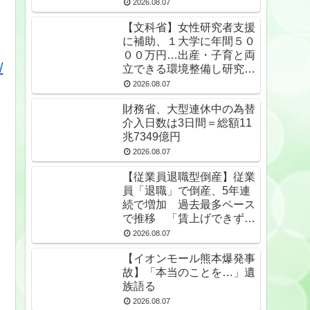
無期受刑者は24年末で
2026.08.07
1650人★2
【文科省】女性研究者支援
に補助、１大学に年間５０
００万円…出産・子育と両
/
立できる環境整備し研究力
底上げ
2026.08.07
財務省、大型連休中の為替
介入日数は3日間＝総額11
兆7349億円
2026.08.07
【従業員退職型倒産】従業
員「退職」で倒産、5年連
続で増加 過去最多ペース
で推移 「賃上げできず」
倒産も発生
2026.08.07
【イオンモール熊本爆発事
故】「本当のことを…」遺
族語る
2026.08.07