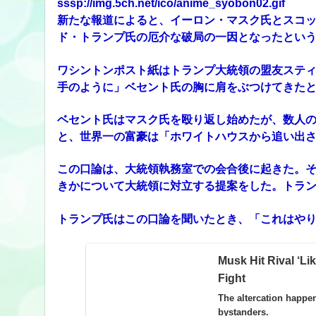
sssp://img.5ch.net/ico/anime_syobon02.gif
新たな報道によると、イーロン・マスク氏とスコ
ド・トランプ氏の厄介な破局の一因となったとい
ワシントンポスト紙はトランプ大統領の盟友ステ
手のように」ベセント氏の胸に肩をぶつけてきた
ベセント氏はマスク氏を殴り返し始めたが、数人
と、世界一の富豪は「ホワイトハウスから追い出
この口論は、大統領執務室での会合後に起きた。そ
きかについて大統領に対立する提案をした。トラ
トランプ氏はこの口論を聞いたとき、「これはや
Musk Hit Rival ‘L
Fight
The altercation happe
bystanders.