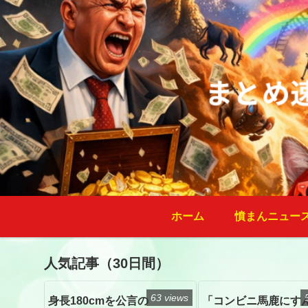
ホーム
憤まんニュー
人気記事（30日間）
63 views
身長180cmを公言の
「コンビニ馬鹿にす