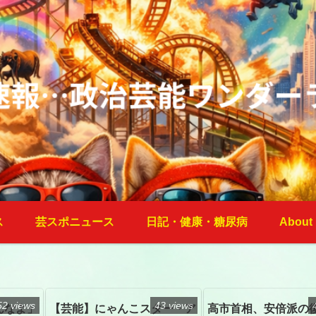
ス
芸スポニュース
日記・健康・糖尿病
About
52 views
43 views
んなよ」
【芸能】にゃんこスター・ア
高市首相、安倍派の