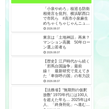
「小泉やめろ」核巡る防衛
相発言を批判、横浜駅西口
で市民ら #高市小泉麻生
めちゃくちゃじゃんニュー
選
スdeプロテスト
2026.08.07
東京は「土地神話」再来？
る
マンション高騰 50年ロー
ン選ぶ若者も
2026.08.07
【歴史】江戸時代から続く
「邪馬台国論争」最前
線！ 最新研究で見えてき
た「卑弥呼の国」の有力説
2026.08.07
【法務省】“無期刑の仮釈
放数“ 1970年代には100人
を超えた年も… 2025年は4
人、「終身刑化」へ進む