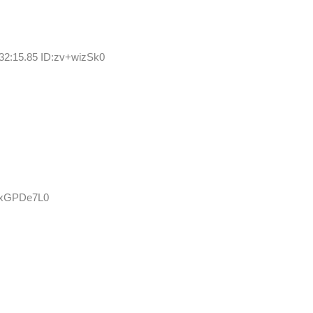
32:15.85 ID:zv+wizSk0
:LxGPDe7L0