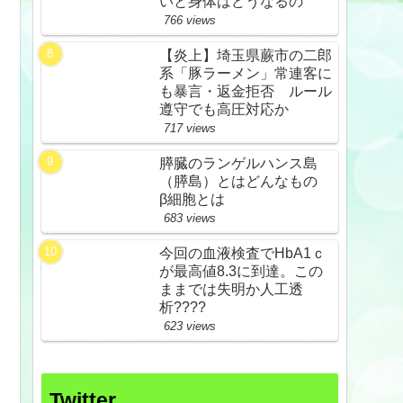
いと身体はどうなるの
766 views
【炎上】埼玉県蕨市の二郎
系「豚ラーメン」常連客に
も暴言・返金拒否 ルール
遵守でも高圧対応か
717 views
膵臓のランゲルハンス島
（膵島）とはどんなもの
β細胞とは
683 views
今回の血液検査でHbA1ｃ
が最高値8.3に到達。この
ままでは失明か人工透
析????
623 views
Twitter