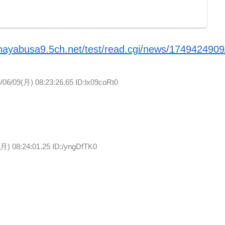
/hayabusa9.5ch.net/test/read.cgi/news/1749424909
/06/09(月) 08:23:26.65 ID:lx09coRt0
(月) 08:24:01.25 ID:/yngDfTK0