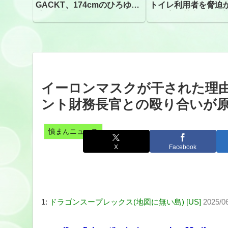
GACKT、174cmのひろゆき
トイレ利用者を脅迫
氏と身長差“ほぼなし”でネッ
ビニ店経営者2人を逮
トざわつき イベントでの写
真が話題
イーロンマスクが干された理
ント財務長官との殴り合いが
憤まんニュース
X
Facebook
1:
ドラゴンスープレックス(地図に無い島) [US]
2025/0