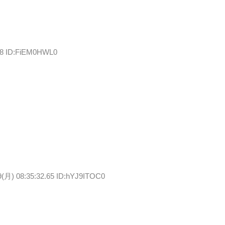
.58 ID:FiEM0HWL0
9(月) 08:35:32.65 ID:hYJ9ITOC0