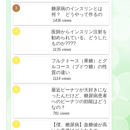
糖尿病のインスリンとは
何？ どうやって作るの
1436 views
医師からインスリン注射を
勧められている。どうした
ものか????
1135 views
フルクトース（果糖）とグ
ルコース（ブドウ糖）の性
質の違い
1114 views
最近ピーナツが大好きにな
ったんだけど、糖尿病患者
へのピーナツの効能はどう
なの？
781 views
【僕、糖尿病】血糖値が高