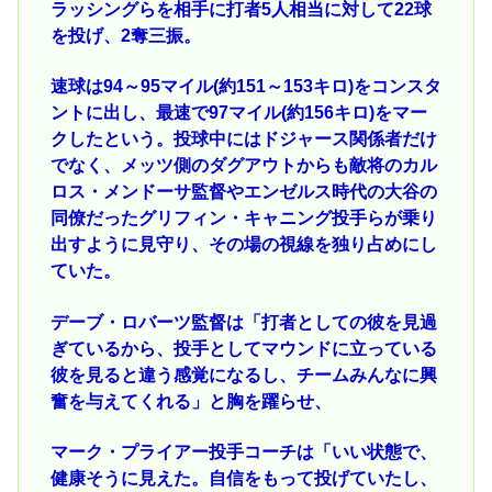
ラッシングらを相手に打者5人相当に対して22球
を投げ、2奪三振。
速球は94～95マイル(約151～153キロ)をコンスタ
ントに出し、最速で97マイル(約156キロ)をマー
クしたという。投球中にはドジャース関係者だけ
でなく、メッツ側のダグアウトからも敵将のカル
ロス・メンドーサ監督やエンゼルス時代の大谷の
同僚だったグリフィン・キャニング投手らが乗り
出すように見守り、その場の視線を独り占めにし
ていた。
デーブ・ロバーツ監督は「打者としての彼を見過
ぎているから、投手としてマウンドに立っている
彼を見ると違う感覚になるし、チームみんなに興
奮を与えてくれる」と胸を躍らせ、
マーク・プライアー投手コーチは「いい状態で、
健康そうに見えた。自信をもって投げていたし、