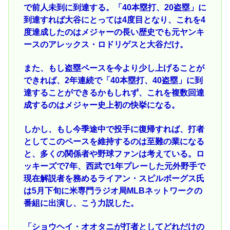
で前人未到に到達する。「40本塁打、20盗塁」に
到達すれば大谷にとっては4度目となり、これを4
度達成したのはメジャーの長い歴史でも元ヤンキ
ースのアレックス・ロドリゲスと大谷だけ。
また、もし盗塁ペースを今より少し上げることが
できれば、2年連続で「40本塁打、40盗塁」に到
達することができるかもしれず、これを複数回達
成するのはメジャー史上初の快挙になる。
しかし、もし今季途中で投手に復帰すれば、打者
としてこのペースを維持するのは至難の業になる
と、多くの関係者や野球ファンは考えている。ロ
ッキーズで7年、西武で1年プレーした元外野手で
現在解説者を務めるライアン・スピルボーグス氏
は5月下旬に米専門ラジオ局MLBネットワークの
番組に出演し、こう力説した。
「ショウヘイ・オオタニが打者としてどれだけの