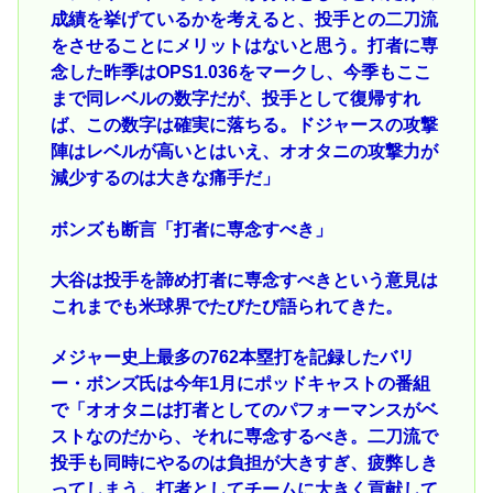
成績を挙げているかを考えると、投手との二刀流
をさせることにメリットはないと思う。打者に専
念した昨季はOPS1.036をマークし、今季もここ
まで同レベルの数字だが、投手として復帰すれ
ば、この数字は確実に落ちる。ドジャースの攻撃
陣はレベルが高いとはいえ、オオタニの攻撃力が
減少するのは大きな痛手だ」
ボンズも断言「打者に専念すべき」
大谷は投手を諦め打者に専念すべきという意見は
これまでも米球界でたびたび語られてきた。
メジャー史上最多の762本塁打を記録したバリ
ー・ボンズ氏は今年1月にポッドキャストの番組
で「オオタニは打者としてのパフォーマンスがベ
ストなのだから、それに専念するべき。二刀流で
投手も同時にやるのは負担が大きすぎ、疲弊しき
ってしまう。打者としてチームに大きく貢献して