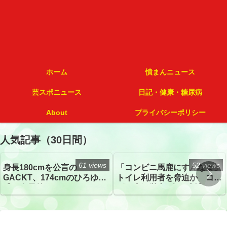
ホーム
憤まんニュース
芸スポニュース
日記・健康・糖尿病
About
プライバシーポリシー
人気記事（30日間）
61 views
52 views
身長180cmを公言の
「コンビニ馬鹿にすんなよ」
GACKT、174cmのひろゆき
トイレ利用者を脅迫か コン
氏と身長差“ほぼなし”でネッ
ビニ店経営者2人を逮捕
トざわつき イベントでの写
真が話題