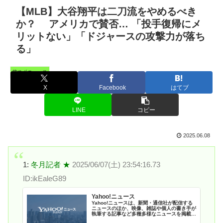
【MLB】大谷翔平は二刀流をやめるべき
か？ アメリカで賛否… 「投手復帰にメ
リットない」「ドジャースの攻撃力が落ち
る」
芸スポニュース
X
Facebook
はてブ
LINE
コピー
2025.06.08
1:
冬月記者 ★
2025/06/07(土) 23:54:16.73
ID:ikEaleG89
Yahoo!ニュース
Yahoo!ニュースは、新聞・通信社が配信する
ニュースのほか、映像、雑誌や個人の書き手が
執筆する記事など多種多様なニュースを掲載し
ています。