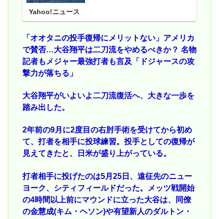
Yahoo!ニュース
「オオタニの投手復帰にメリットない」アメリカ
で賛否…大谷翔平は二刀流をやめるべきか？ 名物
記者もメジャー最強打者も言及「ドジャースの攻
撃力が落ちる」
大谷翔平がいよいよ二刀流復活へ、大きな一歩を
踏み出した。
2年前の9月に2度目の右肘手術を受けてから初め
て、打者を相手に投球練習。投手としての復帰が
見えてきたと、日米が盛り上がっている。
打者相手に投げたのは5月25日、遠征先のニュー
ヨーク、シティフィールドだった。メッツ戦開始
の4時間以上前にマウンドに立った大谷は、同僚
の金慧成(キム・ヘソン)や有望新人のダルトン・