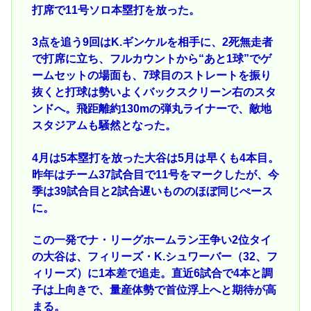
打席で11号ソロ本塁打を放った。
3点を追う9回はK.ギンケルを相手に、2死無走者
で打席に立ち、フルカウントから“あと1球”でゲ
ームセットの場面も、7球目のストレートを振り
抜くと打球は勢いよくバックスクリーン右のスタ
ンドへ。飛距離約130mの弾丸ライナーで、敵地
スタジアムも騒然となった。
4月は5本塁打を放った大谷は5月は早くも4本目。
昨年はチーム37試合目で11号をマークしたが、今
季は39試合目と2試合遅いもののほぼ同じぺース
に。
この一発でナ・リーグホームラン王争い2位タイ
の大谷は、フィリーズ・K.シュワーバー（32、フ
ィリーズ）に1本差で追走。直近6試合で4本と調
子は上向きで、量産体勢で首位浮上へと期待が高
まる。