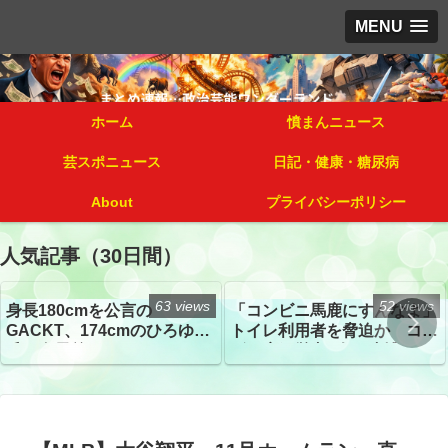
MENU
ホーム
憤まんニュース
芸スポニュース
日記・健康・糖尿病
About
プライバシーポリシー
人気記事（30日間）
63 views
52 views
身長180cmを公言の
「コンビニ馬鹿にすんなよ」
GACKT、174cmのひろゆき
トイレ利用者を脅迫か コン
氏と身長差“ほぼなし”でネッ
ビニ店経営者2人を逮捕
トざわつき イベントでの写
真が話題