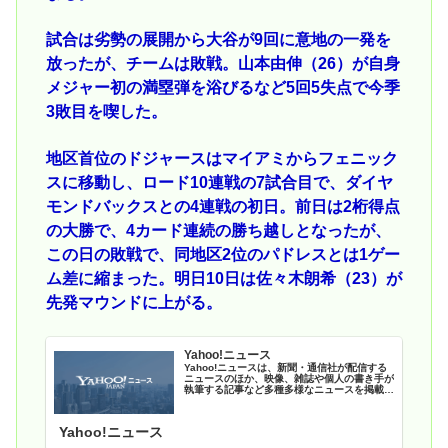
試合は劣勢の展開から大谷が9回に意地の一発を
放ったが、チームは敗戦。山本由伸（26）が自身
メジャー初の満塁弾を浴びるなど5回5失点で今季
3敗目を喫した。
地区首位のドジャースはマイアミからフェニック
スに移動し、ロード10連戦の7試合目で、ダイヤ
モンドバックスとの4連戦の初日。前日は2桁得点
の大勝で、4カード連続の勝ち越しとなったが、
この日の敗戦で、同地区2位のパドレスとは1ゲー
ム差に縮まった。明日10日は佐々木朗希（23）が
先発マウンドに上がる。
Yahoo!ニュース
Yahoo!ニュースは、新聞・通信社が配信する
ニュースのほか、映像、雑誌や個人の書き手が
執筆する記事など多種多様なニュースを掲載し
ています。
Yahoo!ニュース