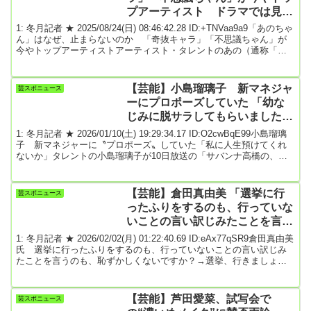
藤壮一（阿部）が、公共放送...
プアーティスト ドラマでは見事
な演技 勢いはなぜ止まらないの
1: 冬月記者 ★ 2025/08/24(日) 08:46:42.28 ID:+TNVaa9a9「あのちゃ
か
ん」はなぜ、止まらないのか 「奇抜キャラ」「不思議ちゃん」が
今やトップアーティストアーティスト・タレントのあの（通称「あ
のちゃん」、アーティスト名は「ano」）の勢いが止まらない。バラ
エティ番組やCMへの出演は相変わらず途切れることがなく、テレビ
で毎日のように見かける存在となっている一方、音楽活動も一段と
【芸能】小島瑠璃子 新マネジャ
芸スポニュース
本格的になっている。6月4日には2枚目のフルアルバム「BONE
ーにプロポーズしていた 「幼な
BORN BOMB」がリ...
じみに脱サラしてもらいました。
私に人生預けてくれないかと」
1: 冬月記者 ★ 2026/01/10(土) 19:29:34.17 ID:O2cwBqE99小島瑠璃
子 新マネジャーに〝プロポーズ〟していた「私に人生預けてくれ
ないか」タレントの小島瑠璃子が10日放送の「サバンナ高橋の、サ
ウナの神さま」（TOKYO MX）に出演した。小島は2023年に芸能
活動を休止し、中国へ留学。同年、結婚して1児をもうけた。昨年、
夫が急死し、約2年半の休業を経て昨年10月から個人事務所を立ち上
【芸能】倉田真由美 「選挙に行
芸スポニュース
げ、芸能活動を再開させた。個人事務所を立ち上げた小島は、自身
ったふりをするのも、行っていな
でマネジャーを探し「...
いことの言い訳じみたことを言う
のも、恥ずかしくないですか？」
1: 冬月記者 ★ 2026/02/02(月) 01:22:40.69 ID:eAx77qSR9倉田真由美
氏 選挙に行ったふりをするのも、行っていないことの言い訳じみ
たことを言うのも、恥ずかしくないですか？→選挙、行きましょう
漫画家の倉田真由美氏が３０日、Ｘで衆院選（２月８日投開票）へ
の投票を呼びかけた。倉田氏は「選挙が終わって、「どこに入れ
た？」などという会話の際、行ったふりをするのも、行っていない
【芸能】芦田愛菜、試写会で
芸スポニュース
ことの言い訳じみたことを言うのも、恥ずかしくないですか？選