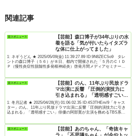
関連記事
【芸能】森口博子が34年ぶりの水
芸スポニュース
着を語る「気が付いたらイタズラ
な体に仕上がってました」
1: ネギうどん ★ 2025/05/09(金) 11:39:27.89 ID:9N8ZECSo9 タレ
ントの森口博子（５６）が８日、都内で開催された「５月のＣＩＤ
Ｐ（慢性炎症性脱髄性多発根神経炎）啓発月間メディアセミナー」
にゲスト登壇。囲み取材で自身の今の健康状態を聞かれ「もう絶好
調ですね！」と胸を張った。今年は歌手デビュー４０周年。さすが
に体に多少のガタはきているようで…。「ナゾの痛み？ 朝起き
【芸能】のん、11年ぶり民放ドラ
芸スポニュース
て、胃が痛いとか腰が痛いとかは説明つくんですけど、なんか痛い
マ出演に反響 「圧倒的演技力に
っていうのとかあったり、あと疲れが抜け...
引き込まれる」「透明感すごい」
「さすがの演技」
1: 冬月記者 ★ 2025/04/28(月) 01:06:02.35 ID:4S3THEm/9「キャス
ター」のん、11年ぶり民放ドラマ出演に反響「圧倒的演技力に引き
込まれる」「透明感すごい」俳優の阿部寛が主演を務めるTBS系日
曜劇場「キャスター」（毎週日曜よる9時～）の第3話が、27日に放
送された。女優ののんが11年ぶり民放ドラマ出演を果たした。＜※
ネタバレあり＞本作は、オリジナル脚本で描かれる社会派エンター
【芸能】あのちゃん、「奇抜キャ
芸スポニュース
テインメント。「世の中を動かすのは真実！」という信念を持つ進
ラ」「不思議ちゃん」が今やトッ