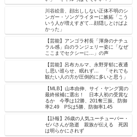
川谷絵音、顔出ししない正体不明のシ
ンガー・ソングライターに嫉妬「こう
いう人が増えすぎて…顔隠しとけばよ
かった」
【芸能】アンゴラ村長「渾身のナチュ
ラル感」白のランジェリー姿に「なぜ
ここまでセクシーに…」の声
【芸能】呂布カルマ、永野芽郁に夜通
し思い巡らせ、眠れず… 「それでも
観たい人の方が圧倒的に多いと思う」
【MLB】山本由伸、サイ・ヤング賞の
最終候補に選出！ 日本人初の受賞な
るか 今季は12勝、201奪三振、防御
率2.49 PSは5勝、防御率1.45
【訃報】26歳の人気ユーチューバー・
ゼパさんが急逝 親族が伝える 死因
は明らかにされず