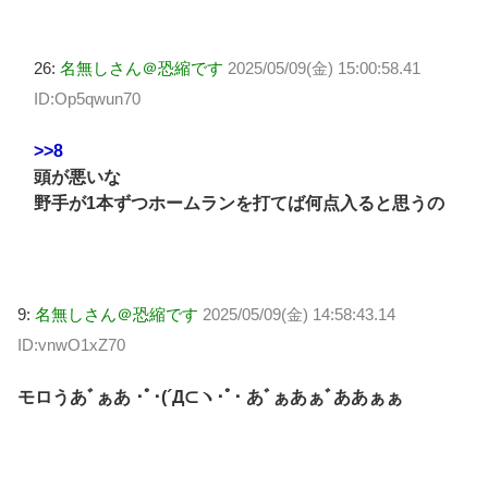
26:
名無しさん＠恐縮です
2025/05/09(金) 15:00:58.41
ID:Op5qwun70
>>8
頭が悪いな
野手が1本ずつホームランを打てば何点入ると思うの
9:
名無しさん＠恐縮です
2025/05/09(金) 14:58:43.14
ID:vnwO1xZ70
モロうあﾞぁあ ･ﾟ･(´Д⊂ヽ･ﾟ･ あﾞぁあぁﾞああぁぁ