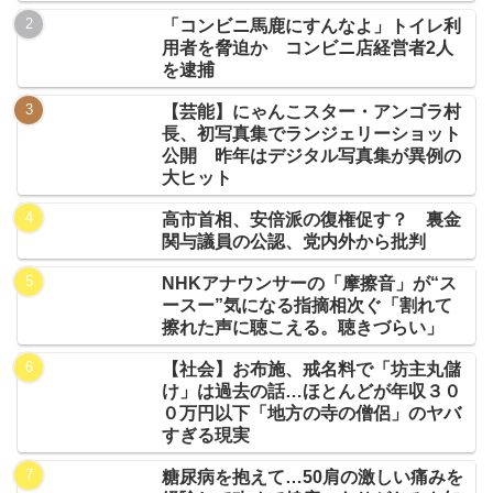
「コンビニ馬鹿にすんなよ」トイレ利
用者を脅迫か コンビニ店経営者2人
を逮捕
【芸能】にゃんこスター・アンゴラ村
長、初写真集でランジェリーショット
公開 昨年はデジタル写真集が異例の
大ヒット
高市首相、安倍派の復権促す？ 裏金
関与議員の公認、党内外から批判
NHKアナウンサーの「摩擦音」が“ス
ースー”気になる指摘相次ぐ「割れて
擦れた声に聴こえる。聴きづらい」
【社会】お布施、戒名料で「坊主丸儲
け」は過去の話…ほとんどが年収３０
０万円以下「地方の寺の僧侶」のヤバ
すぎる現実
糖尿病を抱えて…50肩の激しい痛みを