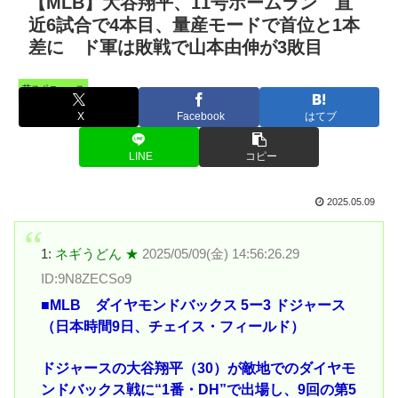
【MLB】大谷翔平、11号ホームラン 直
近6試合で4本目、量産モードで首位と1本
差に ド軍は敗戦で山本由伸が3敗目
芸スポニュース
X
Facebook
はてブ
LINE
コピー
2025.05.09
1:
ネギうどん ★
2025/05/09(金) 14:56:26.29
ID:9N8ZECSo9
■MLB ダイヤモンドバックス 5ー3 ドジャース
（日本時間9日、チェイス・フィールド）
ドジャースの大谷翔平（30）が敵地でのダイヤモ
ンドバックス戦に“1番・DH”で出場し、9回の第5