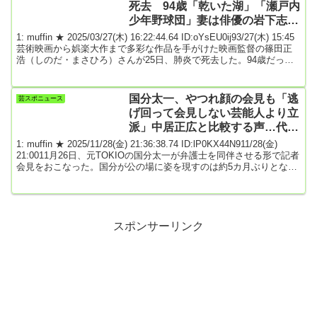
死去 94歳「乾いた湖」「瀬戸内
っ...
少年野球団」妻は俳優の岩下志麻
さん
1: muffin ★ 2025/03/27(木) 16:22:44.64 ID:oYsEU0ij93/27(木) 15:45
芸術映画から娯楽大作まで多彩な作品を手がけた映画監督の篠田正
浩（しのだ・まさひろ）さんが25日、肺炎で死去した。94歳だっ
た。葬儀は近親者で営んだ。妻は俳優の岩下志麻さん。博識だった
篠田正浩監督、「知」集めた作品 寺山修司も石原慎太郎も1931
年、岐阜県生まれ。早稲田大で箱根駅伝に出場。卒業後の53年に松
国分太一、やつれ顔の会見も「逃
芸スポニュース
竹入社。60年に「恋の片道切符」で監督デビューした。若き寺山修
げ回って会見しない芸能人より立
司を脚...
派」中居正広と比較する声…代理
人弁護士に“会見予定”を聞いた
1: muffin ★ 2025/11/28(金) 21:36:38.74 ID:lP0KX44N911/28(金)
21:0011月26日、元TOKIOの国分太一が弁護士を同伴させる形で記者
会見をおこなった。国分が公の場に姿を現すのは約5カ月ぶりとな
る。（中略）会見中、国分はTOKIO解散などに言及する際、涙を浮
かべる場面も見られた。X上では、時間は経ってしまったものの会見
の場に出てきた国分を好意的に捉える声もある。《ちゃんと会見し
て自分の言葉で伝える…最近はとかく逃げ回って会見もしない大物
も...
スポンサーリンク