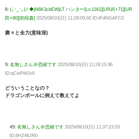
8:
(｡･_･｡)ﾉ ◆jN6K3cbEWjLT ハンター[Lv.1161][UR武+71][UR
防+80][初段森]
2025/08/10(日) 11:28:09.60 ID:tFdNGAFC0
粛々と全力(意味深)
9:
名無しさん＠恐縮です
2025/08/10(日) 11:28:15.96
ID:qCinPM2v0
どういうことなの？
ドラゴンボールに例えて教えてよ
49:
名無しさん＠恐縮です
2025/08/10(日) 11:37:23.53
ID:8HZ4ftJR0