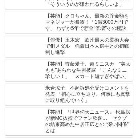
「そういうのが嫌われるらしいよ」
【芸能】クロちゃん、最新の貯金額を
マネジャーが暴露！「1億3000万円で
す」 わずか5年で貯金“倍増”その秘訣
【俳優】玉木宏 欧州最大の柔術大会
で銅メダル 強豪日本人選手との初戦
制し進撃
【芸能】皆藤愛子、超ミニスカ “美太
もも”あらわな生脚披露 「こんなミニ
珍しい！」「スカート短すぎやばい」
米倉涼子、不起訴処分受けコメントを
発表 「初心に立ち返り、何事にも真摯
に取り組んでいく」
【芸能】『世界仰天ニュース』 松島聡
が新MC抜擢でファン歓喜… セクゾ
の結束高めた中居正広との “深い関係”
とは