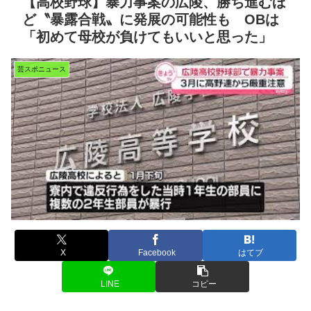
【高校野球】暴力事案の広陵、勝ち進むほ
ど〝暴露合戦〟に発展の可能性も OBは
「初めて母校が負けてもいいと思った」
芸スポニュース
X
Facebook
はてブ
LINE
コピー