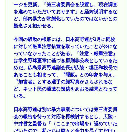
ージを更新。「第三者委員会を設置し、現在調査
を進めていただいております」と経緯説明するな
ど、部内暴力が常態化していたのではないかとの
疑念さえ抱かせる。
今回の騒動の根底には、日本高野連が3月に同校
に対して厳重注意措置を取っていたことが公にな
っていなかったことがある。「注意・厳重注意」
は学生野球憲章に基づき原則非公表としているた
めだ。広島県高野連副会長が広陵・堀正和校長で
あることも相まって、〝隠蔽〟との印象を与え、
〝加害者〟とする選手の顔写真がさらされるな
ど、ネット民の過激な投稿をあおる結果となって
いる。
日本高野連は別の暴力事案については第三者委員
会の報告を待って対応を再検討するとし、広陵・
中井哲之監督も「（ここまで出場を）認めていた
だいたので、私たちは粛々と全力を尽くすだけ」