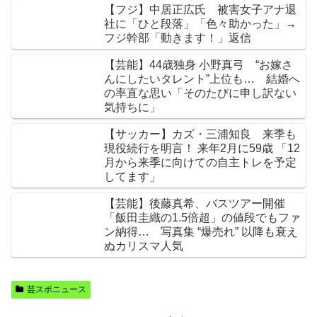
【フジ】中居正広氏 被害女子アナ退
社に「ひと段落」「色々助かった」→
フジ幹部「動きます！」返信
【芸能】44歳独身 小野真弓 “お嫁さ
んにしたいタレント”上位も… 結婚へ
の率直な思い「そのたびに申し訳ない
気持ちに」
【サッカー】カズ・三浦知良 来季も
現役続行を明言！ 来年2月に59歳 「12
月から来季に向けての自主トレを予定
してます」
【芸能】後藤真希、バスツアー開催
「飯田圭織の1.5倍超」の値段でもファ
ン納得… 写真集 “爆売れ” 以降も衰え
ぬカリスマ人気
芸スポニュース