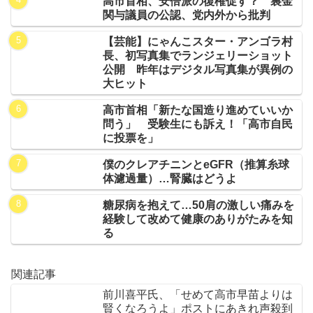
高市首相、安倍派の復権促す？ 裏金
関与議員の公認、党内外から批判
【芸能】にゃんこスター・アンゴラ村
長、初写真集でランジェリーショット
公開 昨年はデジタル写真集が異例の
大ヒット
高市首相「新たな国造り進めていいか
問う」 受験生にも訴え！「高市自民
に投票を」
僕のクレアチニンとeGFR（推算糸球
体濾過量）…腎臓はどうよ
糖尿病を抱えて…50肩の激しい痛みを
経験して改めて健康のありがたみを知
る
関連記事
前川喜平氏、「せめて高市早苗よりは
賢くなろうよ」ポストにあきれ声殺到