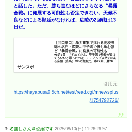
と話した。ただ、勝ち進むほどにさらなる〝暴露
合戦〟に発展する可能性も否定できない。天候不
良などによる順延がなければ、広陵の2回戦は13
日だ。
【甘口辛口】暴力事案で揺れる高校野
球の名門・広陵…甲子園で勝ち進むほ
ど〝暴露合戦〟に発展の可能性も
■8月9日 「初めてだよ。甲子園で母校が負け
てもいいと思ったのは…」。アルプス席でのあ
る広陵（広島）OBの言葉だ。春27回、夏26回
の甲子園出場で春に3度の優…
サンスポ
引用元:
https://hayabusa9.5ch.net/test/read.cgi/mnewsplus
/1754792726/
3:
名無しさん＠恐縮です
2025/08/10(日) 11:26:26.97