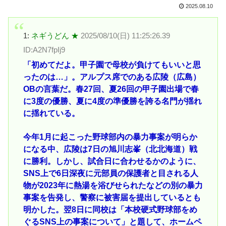
2025.08.10
1:
ネギうどん ★
2025/08/10(日) 11:25:26.39
ID:A2N7fpIj9
「初めてだよ。甲子園で母校が負けてもいいと思
ったのは…」。アルプス席でのある広陵（広島）
OBの言葉だ。春27回、夏26回の甲子園出場で春
に3度の優勝、夏に4度の準優勝を誇る名門が揺れ
に揺れている。
今年1月に起こった野球部内の暴力事案が明らか
になる中、広陵は7日の旭川志峯（北北海道）戦
に勝利。しかし、試合日に合わせるかのように、
SNS上で6日深夜に元部員の保護者と目される人
物が2023年に熱湯を浴びせられたなどの別の暴力
事案を告発し、警察に被害届を提出しているとも
明かした。翌8日に同校は「本校硬式野球部をめ
ぐるSNS上の事案について」と題して、ホームペ