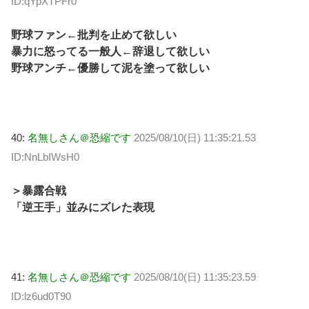
ID:qYpXTPFr0
野球ファン←批判を止めて欲しい
暴力に怒ってる一般人←辞退して欲しい
野球アンチ←優勝して泥を塗って欲しい
40:
名無しさん＠恐縮です
2025/08/10(日) 11:35:21.53
ID:NnLbIWsH0
＞暴露合戦
「逆王手」並みにズレた表現
41:
名無しさん＠恐縮です
2025/08/10(日) 11:35:23.59
ID:lz6ud0T90