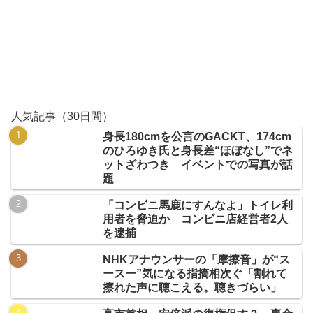
人気記事（30日間）
身長180cmを公言のGACKT、174cm
のひろゆき氏と身長差“ほぼなし”でネ
ットざわつき イベントでの写真が話
題
「コンビニ馬鹿にすんなよ」トイレ利
用者を脅迫か コンビニ店経営者2人
を逮捕
NHKアナウンサーの「摩擦音」が“ス
ースー”気になる指摘相次ぐ「割れて
擦れた声に聴こえる。聴きづらい」