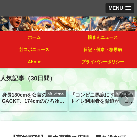
MENU
ホーム
憤まんニュース
芸スポニュース
日記・健康・糖尿病
About
プライバシーポリシー
人気記事（30日間）
58 views
52 views
身長180cmを公言の
「コンビニ馬鹿にすんなよ」
GACKT、174cmのひろゆき
トイレ利用者を脅迫か コン
氏と身長差“ほぼなし”でネッ
ビニ店経営者2人を逮捕
トざわつき イベントでの写
真が話題