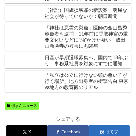
（社説）国旗損壊罪の新設案 窮屈な
社会が待っていないか：朝日新聞
「神社は悪霊の巣窟」医師の金山昌秀
容疑者を逮捕 11年前に香取神宮の重
要文化財などに“油”かけた疑い 成田
山新勝寺の被害にも関与
日産が早期退職募集へ、国内で18年ぶ
り…事務系社員を対象にすでに通知
「私立は公立に行けない頭の悪い子が
行く場所」地方出身者の衝撃告白 東京
vs地方の教育観のリアル
憤まんニュース
シェアする
X
Facebook
はてブ