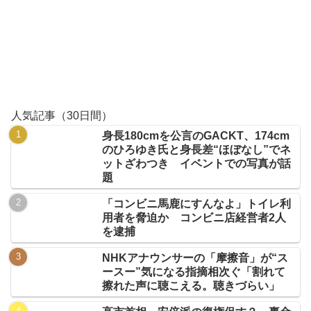
人気記事（30日間）
身長180cmを公言のGACKT、174cm
のひろゆき氏と身長差“ほぼなし”でネ
ットざわつき イベントでの写真が話
題
「コンビニ馬鹿にすんなよ」トイレ利
用者を脅迫か コンビニ店経営者2人
を逮捕
NHKアナウンサーの「摩擦音」が“ス
ースー”気になる指摘相次ぐ「割れて
擦れた声に聴こえる。聴きづらい」