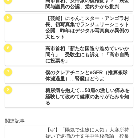
高市首相、安倍派の復権促す？ 裏金
関与議員の公認、党内外から批判
【芸能】にゃんこスター・アンゴラ村
長、初写真集でランジェリーショット
公開 昨年はデジタル写真集が異例の
大ヒット
高市首相「新たな国造り進めていいか
問う」 受験生にも訴え！「高市自民
に投票を」
僕のクレアチニンとeGFR（推算糸球
体濾過量）…腎臓はどうよ
糖尿病を抱えて…50肩の激しい痛みを
経験して改めて健康のありがたみを知
る
関連記事
【🌿】「陽気で生徒に人気」大麻所持
疑いで逮捕の十文字中学校教諭 校長