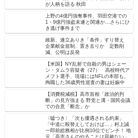
が人柄を語る 秋田
上野の4億円強奪事件、羽田空港での
1・9億円強盗未遂と関連か…さらにひ
き逃げ事件まで
維新、連立ありき「条件」すり替え
企業献金規制、置き去りか 定数削
減、公明は反発
【米国】NY乱射で自殺の男はシェー
ン・タムラ容疑者（27） 高校時代ア
メフト選手、現場にはNFLの本部も。
殉職した36歳男性巡査の妻は妊娠中
【消費税減税】高市首相「政治的判
断」の見方強まる 野党と溝・国民会議
での合意「断念」か
〈嘘つき〉「次も優遇される約束」
「中道に鞍替えしておけば…」村上誠
一郎前総務相が比例10位でピンチ！ 地
元「高市さんのやることは容赦ない」