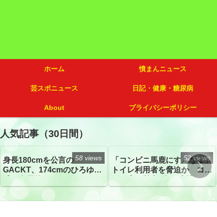
ホーム
憤まんニュース
芸スポニュース
日記・健康・糖尿病
About
プライバシーポリシー
人気記事（30日間）
58 views
52 views
身長180cmを公言の
「コンビニ馬鹿にすんなよ」
GACKT、174cmのひろゆき
トイレ利用者を脅迫か コン
氏と身長差“ほぼなし”でネッ
ビニ店経営者2人を逮捕
トざわつき イベントでの写
真が話題