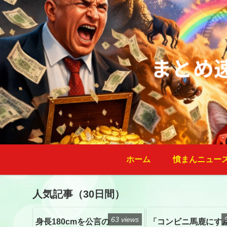
ホーム
憤まんニュー
人気記事（30日間）
63 views
身長180cmを公言の
「コンビニ馬鹿にす