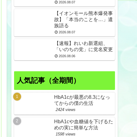
倒産も発生
2026.08.07
【イオンモール熊本爆発事
故】「本当のことを…」遺
族語る
2026.08.07
【速報】れいわ新選組、
「いのちの党」に党名変更
2026.08.06
人気記事（全期間）
HbA1cが最悪の8.3になっ
てからの僕の生活
2424 views
HbA1cや血糖値を下げるた
めの実に簡単な方法
1598 views