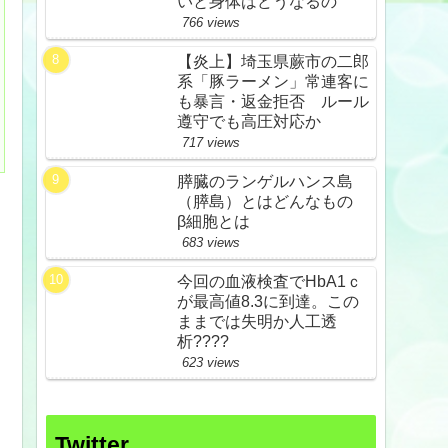
いと身体はどうなるの
766 views
【炎上】埼玉県蕨市の二郎
系「豚ラーメン」常連客に
も暴言・返金拒否 ルール
遵守でも高圧対応か
717 views
膵臓のランゲルハンス島
（膵島）とはどんなもの
β細胞とは
683 views
今回の血液検査でHbA1ｃ
が最高値8.3に到達。この
ままでは失明か人工透
析????
623 views
Twitter