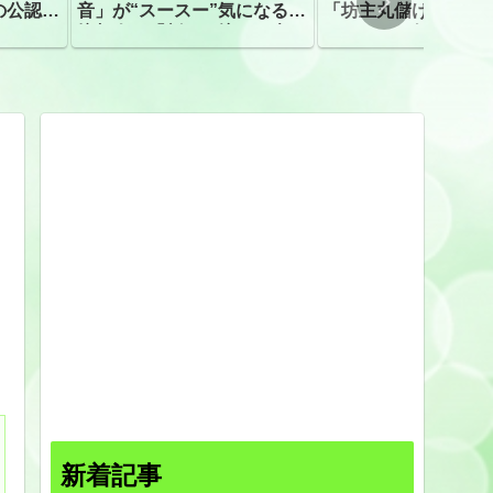
の公認、
音」が“スースー”気になる指
「坊主丸儲け」は過
摘相次ぐ「割れて擦れた声に
ほとんどが年収３０
聴こえる。聴きづらい」
下「地方の寺の僧侶
すぎる現実
新着記事