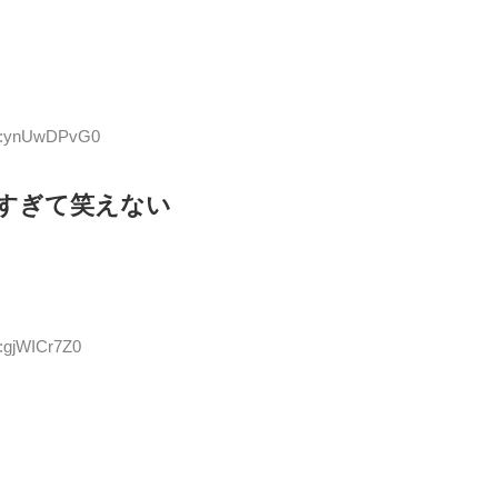
ID:ynUwDPvG0
すぎて笑えない
D:gjWICr7Z0