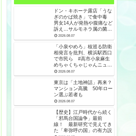
ドン・キホーテ露店「うな
ぎのかば焼き」で食中毒
男女14人が発熱や腹痛など
訴え…サルモネラ属の菌検
出
2026.08.07
「小泉やめろ」核巡る防衛
相発言を批判、横浜駅西口
で市民ら #高市小泉麻生
めちゃくちゃじゃんニュー
スdeプロテスト
2026.08.07
東京は「土地神話」再来？
マンション高騰 50年ロー
ン選ぶ若者も
2026.08.07
【歴史】江戸時代から続く
「邪馬台国論争」最前
線！ 最新研究で見えてき
た「卑弥呼の国」の有力説