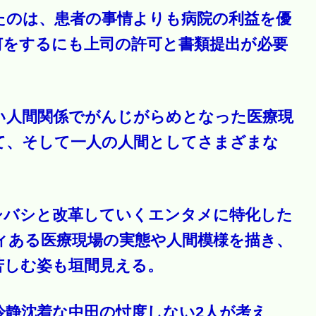
たのは、患者の事情よりも病院の利益を優
何をするにも上司の許可と書類提出が必要
。
い人間関係でがんじがらめとなった医療現
て、そして一人の人間としてさまざまな
シバシと改革していくエンタメに特化した
ィある医療現場の実態や人間模様を描き、
苦しむ姿も垣間見える。
冷静沈着な中田の忖度しない2人が考え