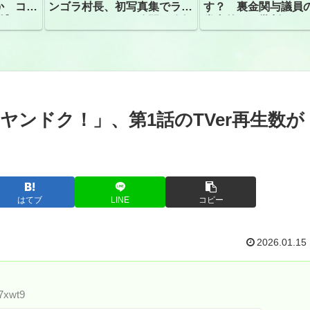
か コン
ンゴラ村長、初写真集でラン
す？ 裏金関与議員
捕
ジェリーショット公開 昨年
党内外から批判
はデジタル写真集が異例の大
ヒット
ンドク！」、第1話のTVer再生数が
はてブ
LINE
コピー
2026.01.15
b7xwt9