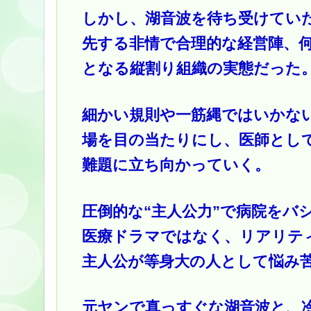
しかし、湖音波を待ち受けてい
先する非情で合理的な経営陣、
となる縦割り組織の実態だった
細かい規則や一筋縄ではいかな
場を目の当たりにし、医師とし
難題に立ち向かっていく。
圧倒的な“主人公力”で病院をバ
医療ドラマではなく、リアリテ
主人公が等身大の人として悩み
元ヤンで真っすぐな湖音波と、