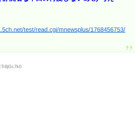
9.5ch.net/test/read.cgi/mnewsplus/1768456753/
:Tr8jGc7k0