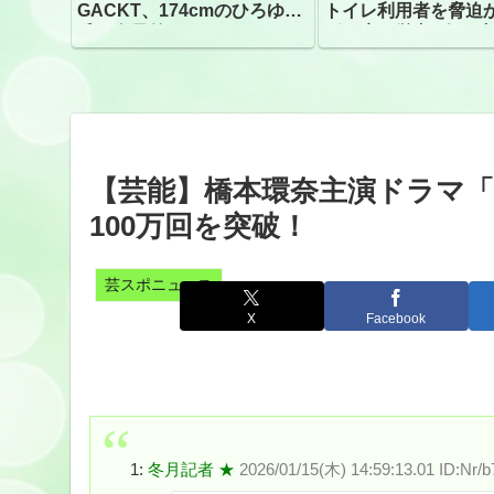
GACKT、174cmのひろゆき
トイレ利用者を脅迫
氏と身長差“ほぼなし”でネッ
ビニ店経営者2人を逮
トざわつき イベントでの写
真が話題
【芸能】橋本環奈主演ドラマ「ヤ
100万回を突破！
芸スポニュース
X
Facebook
1:
冬月記者 ★
2026/01/15(木) 14:59:13.01 ID:Nr/