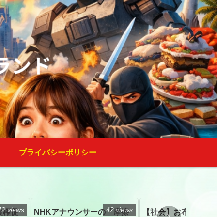
プライバシーポリシー
42 views
42 views
復権促
NHKアナウンサーの「摩擦
【社会】お布施、戒