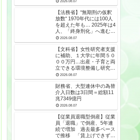
2026.08.07
【法務省】“無期刑の仮釈
放数“ 1970年代には100人
を超えた年も… 2025年は4
人、「終身刑化」へ進む
無期受刑者は24年末で
2026.08.07
1650人★2
【文科省】女性研究者支援
に補助、１大学に年間５０
００万円…出産・子育と両
立できる環境整備し研究力
底上げ
2026.08.07
財務省、大型連休中の為替
介入日数は3日間＝総額11
兆7349億円
2026.08.07
【従業員退職型倒産】従業
員「退職」で倒産、5年連
続で増加 過去最多ペース
で推移 「賃上げできず」