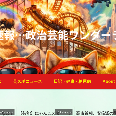
ス
芸スポニュース
日記・健康・糖尿病
About
52 views
43 views
んなよ」
【芸能】にゃんこスター・ア
高市首相、安倍派の