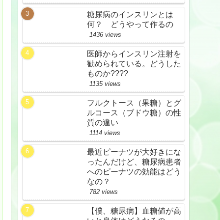
糖尿病のインスリンとは
何？ どうやって作るの
1436 views
医師からインスリン注射を
勧められている。どうした
ものか????
1135 views
フルクトース（果糖）とグ
ルコース（ブドウ糖）の性
質の違い
1114 views
最近ピーナツが大好きにな
ったんだけど、糖尿病患者
へのピーナツの効能はどう
なの？
782 views
【僕、糖尿病】血糖値が高