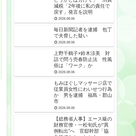
減税「2年後に私の責任で
戻す」発言を説明
2026.08.06
毎日新聞記者を逮捕 包丁
で夫脅した疑い
2026.08.06
上野千鶴子×鈴木涼美 対
話で問う売春防止法 性風
俗は「ワーク」か
2026.08.06
もみほぐしマッサージ店で
従業員女性にわいせつ行為
か 男を逮捕 福島・郡山
市
2026.08.06
【総務省人事】エース級の
財務官僚・一松旬氏が“異
例転出”へ 官邸幹部「協