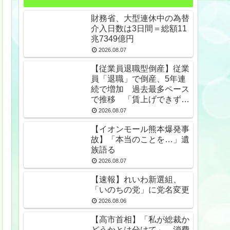
財務省、大型連休中の為替
介入日数は3日間＝総額11
兆7349億円
2026.08.07
【従業員退職型倒産】従業
員「退職」で倒産、5年連
続で増加 過去最多ペース
で推移 「賃上げできず」
倒産も発生
2026.08.07
【イオンモール熊本爆発事
故】「本当のことを…」遺
族語る
2026.08.07
【速報】れいわ新選組、
「いのちの党」に党名変更
2026.08.06
【高市首相】「私が総裁か
どうかとは分けて」 消費