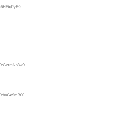
D:5HFtqPyE0
 ID:GzrmNp8w0
 ID:baGa9mB00