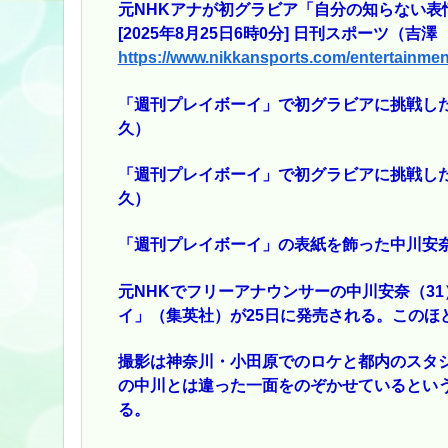
元NHKアナが初グラビア「自分の知らない表
[2025年8月25日6時0分] 日刊スポーツ（吉澤
https://www.nikkansports.com/entertainme
「週刊プレイボーイ」で初グラビアに挑戦し
久）
「週刊プレイボーイ」で初グラビアに挑戦し
久）
「週刊プレイボーイ」の表紙を飾った中川安
元NHKでフリーアナウンサーの中川安奈（3
イ」（集英社）が25日に発売される。このほ
撮影は神奈川・小田原でのロケと都内のスタ
の中川とは違った一面をのぞかせているという
る。