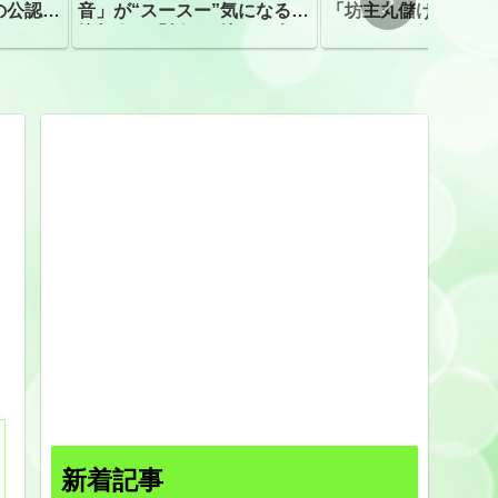
の公認、
音」が“スースー”気になる指
「坊主丸儲け」は過
摘相次ぐ「割れて擦れた声に
ほとんどが年収３０
聴こえる。聴きづらい」
下「地方の寺の僧侶
すぎる現実
新着記事