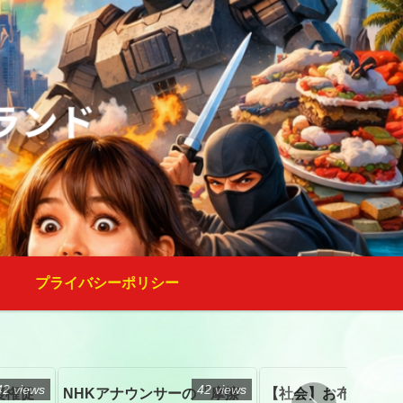
プライバシーポリシー
42 views
42 views
復権促
NHKアナウンサーの「摩擦
【社会】お布施、戒