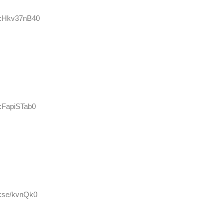
D:Hkv37nB40
D:FapiSTab0
D:se/kvnQk0