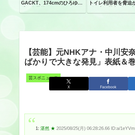
GACKT、174cmのひろゆき
トイレ利用者を脅迫
氏と身長差“ほぼなし”でネッ
ビニ店経営者2人を逮
トざわつき イベントでの写
真が話題
【芸能】元NHKアナ・中川安
ばかりで大きな発見」表紙＆巻
芸スポニュース
X
Facebook
1:
湛然 ★
2025/08/25(月) 06:28:26.66 ID:a/1eYV