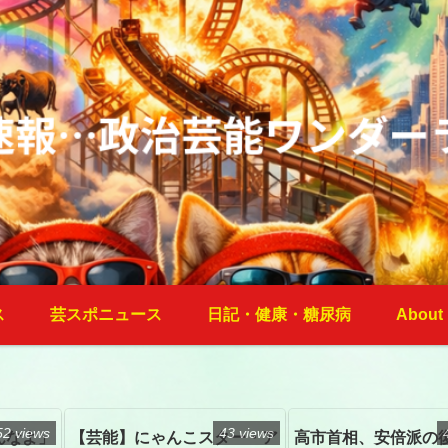
ス
芸スポニュース
日記・健康・糖尿病
About
52 views
43 views
んなよ」
【芸能】にゃんこスター・ア
高市首相、安倍派の