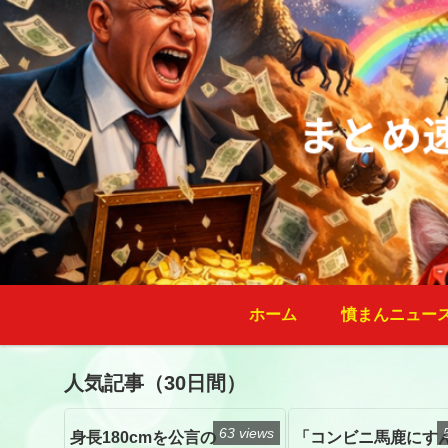
ホーム
憤まんニュー
人気記事（30日間）
63 views
身長180cmを公言の
「コンビニ馬鹿にす