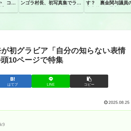
か コン
ンゴラ村長、初写真集でラン
す？ 裏金関与議員
捕
ジェリーショット公開 昨年
党内外から批判
はデジタル写真集が異例の大
ヒット
奈が初グラビア「自分の知らない表情
頭10ページで特集
はてブ
LINE
コピー
2025.08.25
mk9