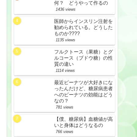
何？ どうやって作るの
1436 views
医師からインスリン注射を
勧められている。どうした
ものか????
1135 views
フルクトース（果糖）とグ
ルコース（ブドウ糖）の性
質の違い
1114 views
最近ピーナツが大好きにな
ったんだけど、糖尿病患者
へのピーナツの効能はどう
なの？
781 views
【僕、糖尿病】血糖値が高
いと身体はどうなるの
766 views