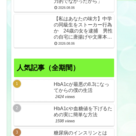
力的でなかったから」
2026.08.06
【私はあなたの味方】中学
の同級生をストーカー行為
か 24歳の女を逮捕 男性
の自宅に唐揚げや文庫本な
ど繰り返し届ける / 兵庫県
2026.08.06
★2
人気記事（全期間）
HbA1cが最悪の8.3になっ
てからの僕の生活
2424 views
HbA1cや血糖値を下げるた
めの実に簡単な方法
1598 views
糖尿病のインスリンとは