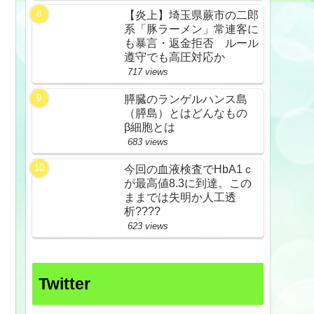
【炎上】埼玉県蕨市の二郎
系「豚ラーメン」常連客に
も暴言・返金拒否 ルール
遵守でも高圧対応か
717 views
膵臓のランゲルハンス島
（膵島）とはどんなもの
β細胞とは
683 views
今回の血液検査でHbA1ｃ
が最高値8.3に到達。この
ままでは失明か人工透
析????
623 views
Twitter