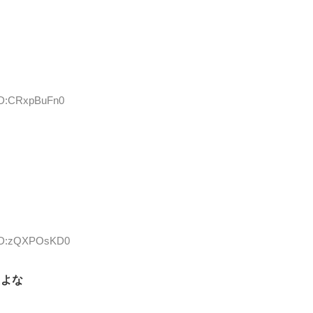
 ID:CRxpBuFn0
8 ID:zQXPOsKD0
たよな