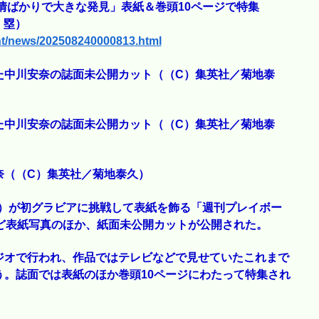
情ばかりで大きな発見」表紙＆巻頭10ページで特集
 塁）
nt/news/202508240000813.html
た中川安奈の誌面未公開カット（（C）集英社／菊地泰
た中川安奈の誌面未公開カット（（C）集英社／菊地泰
奈（（C）集英社／菊地泰久）
1）が初グラビアに挑戦して表紙を飾る「週刊プレイボー
ど表紙写真のほか、紙面未公開カットが公開された。
ジオで行われ、作品ではテレビなどで見せていたこれまで
。誌面では表紙のほか巻頭10ページにわたって特集され